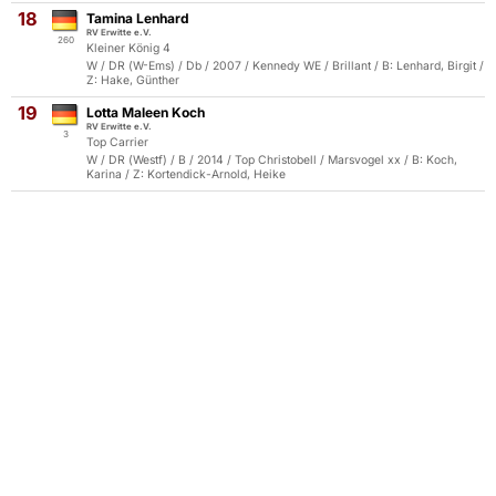
18
Tamina Lenhard
RV Erwitte e.V.
260
Kleiner König 4
W / DR (W-Ems) / Db / 2007 / Kennedy WE / Brillant / B: Lenhard, Birgit /
Z: Hake, Günther
19
Lotta Maleen Koch
RV Erwitte e.V.
3
Top Carrier
W / DR (Westf) / B / 2014 / Top Christobell / Marsvogel xx / B: Koch,
Karina / Z: Kortendick-Arnold, Heike