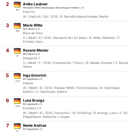
2
Anika Laubner
PferdeSV (PSV) Steinhagen-Brockhagen-Hollen e. V.
162
Fred 113
W / Grpf.o.R / Db / 2015 / B: Berndfüchtenschnieder, Martin
3
Marie Witte
RFV Büren e.V.
168
Bijou de Fleur
S / Westf / B / 2015 / Belissimo M / Sir Bedo / B: Witte, Stefanie / Z:
Finhold, Hans
4
Roxane Mester
RFV Büren e.V.
51
Despacita 7
S / Westf / F / 2016 / Dankeschön / Fleury / B: Mester, Roxane / Z: Bunse,
Volker
5
Inga Emmrich
RV Lippstadt e.V.
254
Esteem
W / Westf / B / 2014 / Estobar NRW / Fürst Grandios / B: Steinhüser,
Kathrin / Z: Steinhüser, Kathrin
6
Luna Brungs
RV Lippstadt e.V.
286
Evolution UT
W / Westf / B / 2020 / Escamillo / Sir Schölling / B: Brungs, Luna / Z: ZG
Pöppelbaum, Natascha u.Jürgen
7
Neele Andrae
RV Lippstadt e.V.
57