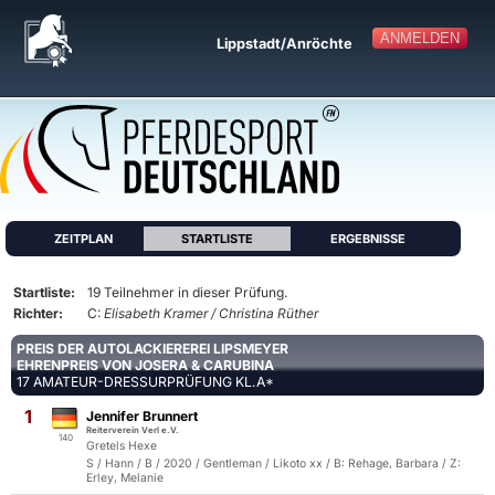
ANMELDEN
Lippstadt/Anröchte
ZEITPLAN
STARTLISTE
ERGEBNISSE
Startliste:
19 Teilnehmer in dieser Prüfung.
Richter:
C:
Elisabeth Kramer / Christina Rüther
PREIS DER AUTOLACKIEREREI LIPSMEYER
EHRENPREIS VON JOSERA & CARUBINA
17 AMATEUR-DRESSURPRÜFUNG KL.A*
1
Jennifer Brunnert
Reiterverein Verl e.V.
140
Gretels Hexe
S / Hann / B / 2020 / Gentleman / Likoto xx / B: Rehage, Barbara / Z:
Erley, Melanie