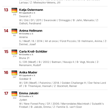
Larissa / Z: Mieleszko-Vekens, Jill
13
Katja Ostermann
RV Lippstadt e.V.
313
Swaron 2
W / Old / Df / 2011 / Swarovski / Dimaggio / B: Jahn, Manuela / Z:
Ostholt, Ferdinand
14
Anima Hellmann
RV Erwitte e.V.
80
Amérie
S / Westf / B / 2014 / All at once / Fürst Piccolo / B: Hellmann, Anima / Z:
Deimel, Josef
15
Carla Kroll-Schlüter
RV Erwitte e.V.
274
Bluna 21
S / DR (Westf) / B / 2002 / Batman / Navajo II / B: Vogt, Nicole / Z:
Rensmann, Rudolf
16
Anika Muder
RV Lippstadt e.V.
247
Goldbär 9
W / DR (Westf) / Palomino / 2014 / Golden Challenge H / Der feine Lord
AT / B: Thiemeyer, Hannah / Z: Bockholt, Reiner
17
Emma Jakobi
RV Erwitte e.V.
332
Jysten
W / New Forest Pony / Df / 2006 / Marrondales Macintosh / Sulaatik's
Fireball / B: Jakobi, Emma / Z: Familie G. van't Goor