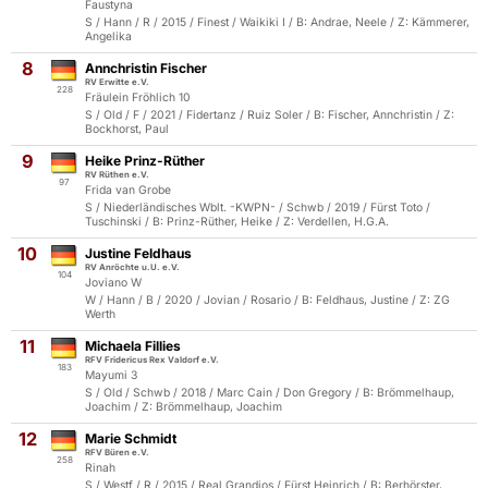
Faustyna
S / Hann / R / 2015 / Finest / Waikiki I / B: Andrae, Neele / Z: Kämmerer,
Angelika
8
Annchristin Fischer
RV Erwitte e.V.
228
Fräulein Fröhlich 10
S / Old / F / 2021 / Fidertanz / Ruiz Soler / B: Fischer, Annchristin / Z:
Bockhorst, Paul
9
Heike Prinz-Rüther
RV Rüthen e.V.
97
Frida van Grobe
S / Niederländisches Wblt. -KWPN- / Schwb / 2019 / Fürst Toto /
Tuschinski / B: Prinz-Rüther, Heike / Z: Verdellen, H.G.A.
10
Justine Feldhaus
RV Anröchte u.U. e.V.
104
Joviano W
W / Hann / B / 2020 / Jovian / Rosario / B: Feldhaus, Justine / Z: ZG
Werth
11
Michaela Fillies
RFV Fridericus Rex Valdorf e.V.
183
Mayumi 3
S / Old / Schwb / 2018 / Marc Cain / Don Gregory / B: Brömmelhaup,
Joachim / Z: Brömmelhaup, Joachim
12
Marie Schmidt
RFV Büren e.V.
258
Rinah
S / Westf / R / 2015 / Real Grandios / Fürst Heinrich / B: Berhörster,