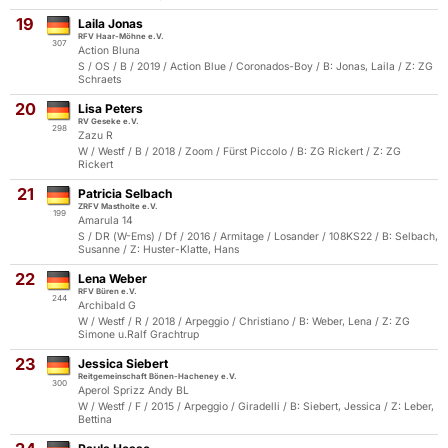
19
Laila Jonas
RFV Haar-Möhne e.V.
307
Action Bluna
S / OS / B / 2019 / Action Blue / Coronados-Boy / B: Jonas, Laila / Z: ZG
Schraets
20
Lisa Peters
RV Geseke e.V.
298
Zazu R
W / Westf / B / 2018 / Zoom / Fürst Piccolo / B: ZG Rickert / Z: ZG
Rickert
21
Patricia Selbach
ZRFV Mastholte e.V.
199
Amarula 14
S / DR (W-Ems) / Df / 2016 / Armitage / Losander / 108KS22 / B: Selbach,
Susanne / Z: Huster-Klatte, Hans
22
Lena Weber
RFV Büren e.V.
244
Archibald G
W / Westf / R / 2018 / Arpeggio / Christiano / B: Weber, Lena / Z: ZG
Simone u.Ralf Grachtrup
23
Jessica Siebert
Reitgemeinschaft Bönen-Hacheney e.V.
300
Aperol Sprizz Andy BL
W / Westf / F / 2015 / Arpeggio / Giradelli / B: Siebert, Jessica / Z: Leber,
Bettina