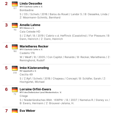
2
Linda Oesselke
RFV Clarholz-Lette e.V.
177
Bombadine
S / OS / Schwb / 2018 / Balou du Rouet / Landor S / B: Oesselke, Linda /
Z: Moormann-Schmitz, Bernhard
3
Amelie Lahme
RFV Büren e.V.
113
Caia Celeste HD
S / Z.Rpf / B / 2019 / Cabrio v.d. Heffinck (Cassiolino) / For Pleasure / B:
Dann, Heinrich / Z: Dann, Heinrich
4
Marietheres Recker
RFV Clarholz-Lette e.V.
192
Castello 176
W / Westf / B / 2005 / Con Capitol / Renaldo / B: Recker, Marietheres / Z:
Reminghorst, Rudolf
5
Imke Küsterameling
RV Lippstadt e.V.
232
Cecilia 49
S / Z.Rpf / Schwb / 2018 / Chapeau / Concept / B: Schäfer, Sarah / Z:
Hochgürtel, Michael
6
Lorraine Orfini-Ewers
RFV des Delbrücker Land Westenholz e. V.
72
Cilege
S / Niederländisches Wblt. -KWPN- / B / 2007 / Namelus R / Slaney xx /
B: Ewers, Hermann / Z: Brouwer-Jelsma, H.
7
Eva Weber