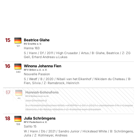
15
Beatrice Glahe
RV Erwitte e.V.
121
Hanna 163
S / Hann / Df / 2011 / High Crusador / Artus / B: Glahe, Beatrice / Z: ZG
Geil, Erhard Andreas u.Lukas
16
Winona Johanna Fien
RFV Brilon u.U. e.V.
340
Nouvelle Passion
S / Westf / B / 2020 / Nibali van het Eikenhof / Nikidam du Chateau / B:
Fien, Silvia / Z: Ramsbrock, Heinrich
17
Hannah Scheufens
RFV Brilon u.U. e.V.
49
Joy Division 3
S / Niederländisches Wblt. -KWPN- / Df / 2021 / Jamboree TN / Caspar
(Berlin) / B: Mula, Wadim / Z: Familie van Straaten
18
Julia Schrömgens
RFV Paderborn e.V.
108
Salito 15
W / Hann / Db / 2021 / Sandro Junior / Hickstead White / B: Schrömgens,
Julia / Z: Kollmeyer, Andreas