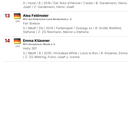
H / Holst / B / 2019 / Del 'Arko d'Henvet / Calato / B: Gardemann, Heinz-
Josef / Z: Gardemann, Heinz-Josef
13
Alea Feldmeier
RFV des Delbrücker Land Westenholz e. V.
266
Fair Breeze
S / Westf / Db / 2014 / Farbenspiel / Oxalagu xx / B: Große Wietfeld,
Stefanie / Z: ZG Niermann, Marion u.Stefanie
14
Emma Klüsener
RFV Herzebrock-Rheda e.V.
263
Holly 267
S / Westf / B / 2019 / Hickstead White / Louis le Bon / B: Klüsener, Emma
/ Z: ZG Woltring, Franz-Josef u. Ivonne