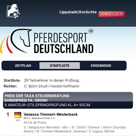
Lippstadt/Anröchte
ANMELDEN
ZEITPLAN
STARTLISTE
ERGEBNISSE
Startliste:
29 Teilnehmer in dieser Prüfung.
Richter:
C:
Björn Struß / Harald Hoffmann
PREIS DER TAXA STEUERBERATUNG
EHRENPREIS FA. GROWI
8 AMATEUR-STILSPRINGPRÜFUNG KL.A* 90CM
1
Vanessa Timmert-Westerbeck
RFV v. Bismarck Exter e.V.
302
Aicha de Prahy
S / Belgisches Warmblut -sBs- / B / 2006 / Glaneur / Ahorn (Olympic
Ahorn) / B: Timmert-Westerbeck, Vanessa / Z: Legros, Michel