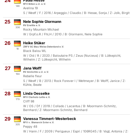
24
Paula Hesse
RFV Brilon u.U. e.V.
148
Avelina 19
S / Westf / F / 2016 / Arpeggio / Claudio / B: Hesse, Sonja / Z: Jolk, Birgit
25
Nele Sophie Glormann
RV Erwitte e.V.
306
Rocky Mountain Michael
W / Grpf.o.R / FhLH / 2010 / B: Glormann, Nele Sophie
26
Heike Stüker
ZRFV SC Blau Weiss Ostenland e.V.
18
Black Balou WL
W / Old / R / 2020 / Baloutaire PS / Zeus (Nurzeus) / B: Lütkepicht,
Wilhelm / Z: Lütkepicht, Wilhelm
27
Jana Wolff
RV Anröchte u.U. e.V.
194
Rebelle fleur
S / Westf / B / 2013 / Rock Forever I / Weltmeyer / B: Wolff, Janice / Z:
Kühle, Beate
28
Linda Oesselke
RFV Clarholz-Lette e.V.
179
Cliff 98
W / OS / Df / 2019 / Collado / Lacantus / B: Moormann-Schmitz,
Bernhard / Z: Moormann-Schmitz, Bernhard
29
Vanessa Timmert-Westerbeck
RFV v. Bismarck Exter e.V.
305
Peppy 48
W / Hann / F / 2009 / Perigueux / Espri / 106RG45 / B: Vogt, Antonia / Z: