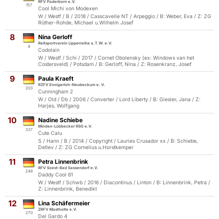
RFV Paderborn e.V.
157
Cool Michi von Modexen
W / Westf / B / 2018 / Casscavelle NT / Arpeggio / B: Weber, Eva / Z: ZG
Rüther-Rohde, Michael u.Wilhelm Josef
8
Nina Gerloff
Reitsportverein Lipperreihe a.T.W. e.V.
8
Codolain
W / Westf / Schi / 2017 / Cornet Obolensky (ex: Windows van het
Costersveld) / Potsdam / B: Gerloff, Nina / Z: Rosenkranz, Josef
9
Paula Kraeft
RZFV Ennigerloh-Neubeckum e. V.
203
Cunningham 2
W / Old / Db / 2006 / Converter / Lord Liberty / B: Giesler, Jana / Z:
Harjes, Wolfgang
10
Nadine Schiebe
Minden-Lübbecker RSG e.V.
337
Cute Calu
S / Hann / B / 2014 / Copyright / Lauries Crusador xx / B: Schiebe,
Detlev / Z: ZG Cornelius u.Horstkemper
11
Petra Linnenbrink
RFV Soest-Bad Sassendorf e.V.
249
Daddy Cool 61
W / Westf / Schwb / 2016 / Diacontinus / Linton / B: Linnenbrink, Petra /
Z: Linnenbrink, Benedikt
12
Lina Schäfermeier
ZRFV Mastholte e.V.
270
Del Gardo 4