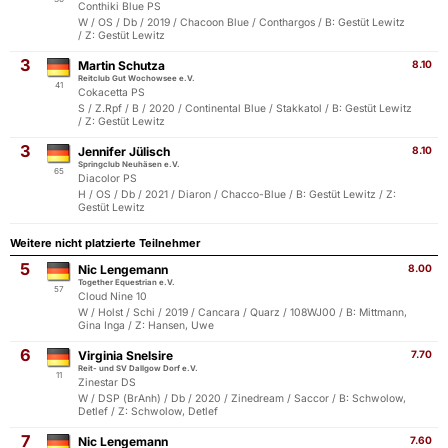
Conthiki Blue PS
W / OS / Db / 2019 / Chacoon Blue / Conthargos / B: Gestüt Lewitz
/ Z: Gestüt Lewitz
3
Martin Schutza
8.10
Reitclub Gut Wochowsee e.V.
41
Cokacetta PS
S / Z.Rpf / B / 2020 / Continental Blue / Stakkatol / B: Gestüt Lewitz
/ Z: Gestüt Lewitz
3
Jennifer Jülisch
8.10
Springclub Neuhäsen e.V.
65
Diacolor PS
H / OS / Db / 2021 / Diaron / Chacco-Blue / B: Gestüt Lewitz / Z:
Gestüt Lewitz
Weitere nicht platzierte Teilnehmer
5
Nic Lengemann
8.00
Together Equestrian e.V.
57
Cloud Nine 10
W / Holst / Schi / 2019 / Cancara / Quarz / 108WJ00 / B: Mittmann,
Gina Inga / Z: Hansen, Uwe
6
Virginia Snelsire
7.70
Reit- und SV Dallgow Dorf e.V.
11
Zinestar DS
W / DSP (BrAnh) / Db / 2020 / Zinedream / Saccor / B: Schwolow,
Detlef / Z: Schwolow, Detlef
7
Nic Lengemann
7.60