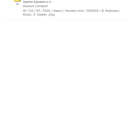
Together Equestrian e.V.
56
Aureum Campum
W / OS / Df / 2020 / Askari / Numero Uno / 109IX00 / B: Koltmann,
Rinat / Z: Zedler, Jörg