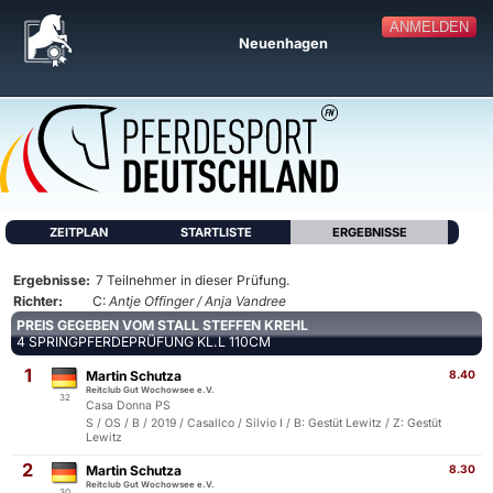
ANMELDEN
Neuenhagen
ZEITPLAN
STARTLISTE
ERGEBNISSE
Ergebnisse:
7 Teilnehmer in dieser Prüfung.
Richter:
C:
Antje Offinger / Anja Vandree
PREIS GEGEBEN VOM STALL STEFFEN KREHL
4 SPRINGPFERDEPRÜFUNG KL.L 110CM
1
Martin Schutza
8.40
Reitclub Gut Wochowsee e.V.
32
Casa Donna PS
S / OS / B / 2019 / Casallco / Silvio I / B: Gestüt Lewitz / Z: Gestüt
Lewitz
2
Martin Schutza
8.30
Reitclub Gut Wochowsee e.V.
30