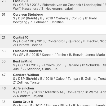
28
Elvis 320
W / OS / B / 2018 / Eldorado van de Zeshoek / Landcapitol
/ 
Wolff, Kassandra / Z: Heckmann, Isabel
51
Cora von Steinberg
S / DSP (BrAnh) / B / 2018 / Carleyle / Convoi
/ B: Piehl,
Wolfgang / Z: Lehmann, Christian
21
Contini 10
W / Holst / Db / 2013 / Contendro I / Quirado
/ B: Becker, Nico
Z: Flothow, Corinna
58
Falco des Rondets
W / SF / B / 2015 / Kannan / Rosire
/ B: Benzin, Jenna-Marie
50
Rest in Mind
S / OS / B / 2017 / Ramiro's Son II / Caitano
/ B: Schridde, Cl
Jun. / Z: Schridde, Claus Jun.
47
Candora Walkan
S / DSP (BrAnh) / B / 2016 / Caleo / Tampa
/ B: Zellmer, Torst
Z: Zellmer, Torsten
43
Apfelsinchen
S / Hann / F / 2018 / Adlantico As / Converter
/ B: Werba, Anni
Z: Nicodem, Dajana
13
Santa Cruz R
W / Hann / F / 2012 / Stanley / Silvio I
/ B: Hausmann, Jannik 