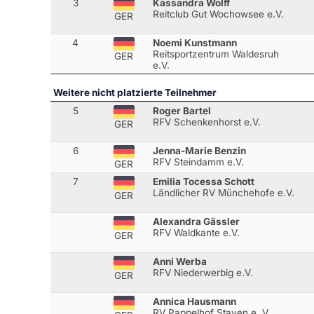
3
Kassandra Wolff
Reitclub Gut Wochowsee e.V.
GER
4
Noemi Kunstmann
Reitsportzentrum Waldesruh
GER
e.V.
Weitere nicht platzierte Teilnehmer
5
Roger Bartel
RFV Schenkenhorst e.V.
GER
6
Jenna-Marie Benzin
RFV Steindamm e.V.
GER
7
Emilia Tocessa Schott
Ländlicher RV Münchehofe e.V.
GER
Alexandra Gässler
RFV Waldkante e.V.
GER
Anni Werba
RFV Niederwerbig e.V.
GER
Annica Hausmann
RV Pappelhof Staven e. V.