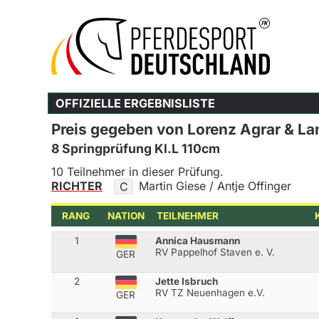
OFFIZIELLE ERGEBNISLISTE
Preis gegeben von Lorenz Agrar & L
8 Springprüfung Kl.L 110cm
10 Teilnehmer in dieser Prüfung.
RICHTER
Martin Giese / Antje Offinger
C
RANG
NATION
TEILNEHMER
1
Annica Hausmann
RV Pappelhof Staven e. V.
GER
2
Jette Isbruch
RV TZ Neuenhagen e.V.
GER