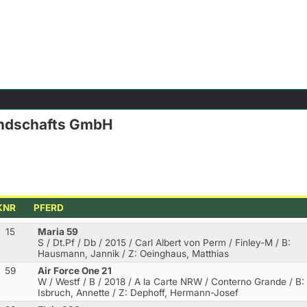
andschafts GmbH
KNR
PFERD
15
Maria 59
S / Dt.Pf / Db / 2015 / Carl Albert von Perm / Finley-M
/ B:
Hausmann, Jannik / Z: Oeinghaus, Matthias
59
Air Force One 21
W / Westf / B / 2018 / A la Carte NRW / Conterno Grande
/ B:
Isbruch, Annette / Z: Dephoff, Hermann-Josef