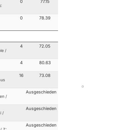
0
77.15
B:
0
78.39
4
72.05
le /
4
80.63
16
73.08
aus
Ausgeschieden
en /
Ausgeschieden
 /
Ausgeschieden
/ Z: