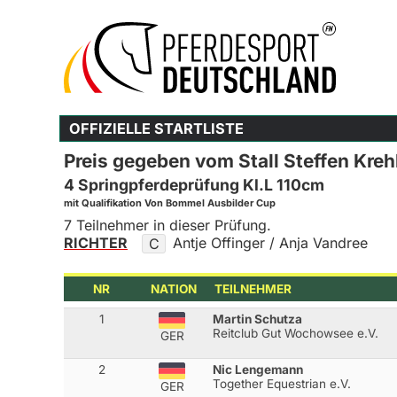
OFFIZIELLE STARTLISTE
Preis gegeben vom Stall Steffen Kreh
4 Springpferdeprüfung Kl.L 110cm
mit Qualifikation Von Bommel Ausbilder Cup
7 Teilnehmer in dieser Prüfung.
RICHTER
Antje Offinger / Anja Vandree
C
NR
NATION
TEILNEHMER
1
Martin Schutza
Reitclub Gut Wochowsee e.V.
GER
2
Nic Lengemann
Together Equestrian e.V.
GER