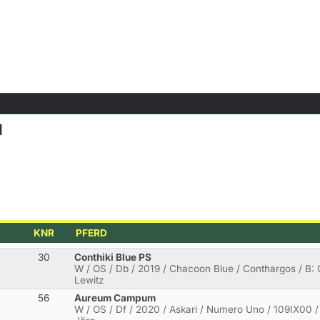
l
KNR
PFERD
30
Conthiki Blue PS
W / OS / Db / 2019 / Chacoon Blue / Conthargos / B: G
Lewitz
56
Aureum Campum
W / OS / Df / 2020 / Askari / Numero Uno / 109IX00 / 