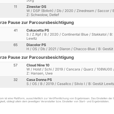
Jörg
11
Zinestar DS
W / DSP (BrAnh) / Db / 2020 / Zinedream / Saccor / B
Z: Schwolow, Detlef
rze Pause zur Parcoursbesichtigung
41
Cokacetta PS
S / Z.Rpf / B / 2020 / Continental Blue / Stakkatol / B:
Lewitz
65
Diacolor PS
H / OS / Db / 2021 / Diaron / Chacco-Blue / B: Gestüt
rze Pause zur Parcoursbesichtigung
57
Cloud Nine 10
W / Holst / Schi / 2019 / Cancara / Quarz / 108WJ00 /
Z: Hansen, Uwe
32
Casa Donna PS
S / OS / B / 2019 / Casallco / Silvio I / B: Gestüt Lewit
m ist eine Plattform, ausschließlich zur Veröffentlichung von Ergebnissen. Das Einstellen de
keit, obliegt allein dem jeweiligen Veranstalter bzw. Einsteller von Start- und Ergebnislisten.