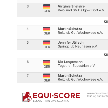
3
Virginia Snelsire
Reit- und SV Dallgow Dorf e.V.
GER
ku
4
Martin Schutza
Reitclub Gut Wochowsee e.V.
GER
5
Jennifer Jülisch
Springclub Neuhäsen e.V.
GER
ku
6
Nic Lengemann
Together Equestrian e.V.
GER
7
Martin Schutza
Reitclub Gut Wochowsee e.V.
GER
www.equi-score.co
Prüfung auf Richtig