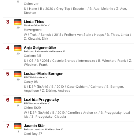
18
Guinniver
S / Hann / B / 2020 / Grey Top / Escudo II / B: Aue, Melanie / Z: Aue,
Stephan
3
Linda Thies
Blankenfelder RV e.V.
29
Hovergrove
W / Trak. / Schwb / 2018 / Freiherr von Stein / Heops / B: Thies, Linda /
Z: Kiewald, Dirk
4
Anja Geigenmüller
Reit-und Fahrverein Heidesee e.V.
20
Carlotta 311
S / OS / B / 2014 / Castelo Branco / Intermezzo / B: Wieckert, Frank / Z:
Wieckert, Frank
5
Louisa-Marie Berngen
RFV Waldkante e.V.
49
Cassy 98
S / DSP (BrAnh) / B / 2010 / Cass-Quidam / Calmero / B: Berngen,
Angelique / Z: Döring, Andreas
6
Luzi Ida Przygotzky
RFV Hohenwalde e.V.
17
Chico 1029
W / DSP (BrAnh) / B / 2019 / Cornfire / Areion xx / B: Przygotzky, Luzi
Ida / Z: Przygotzky, Claudia
7
Jasmin Stär
Reitsportzentrum Waldesruh e.V.
3
Cool Boy 37