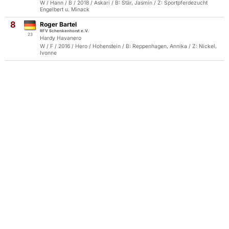
W / Hann / B / 2018 / Askari / B: Stär, Jasmin / Z: Sportpferdezucht
Engelbert u. Minack
8
Roger Bartel
RFV Schenkenhorst e.V.
23
Hardy Havanero
W / F / 2016 / Hero / Hohenstein / B: Reppenhagen, Annika / Z: Nickel,
Ivonne