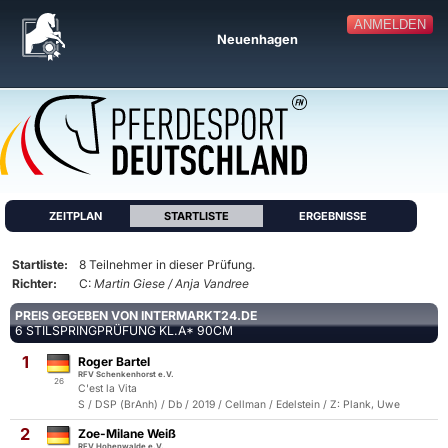
ANMELDEN
Neuenhagen
ZEITPLAN
STARTLISTE
ERGEBNISSE
Startliste:
8 Teilnehmer in dieser Prüfung.
Richter:
C:
Martin Giese / Anja Vandree
PREIS GEGEBEN VON INTERMARKT24.DE
6 STILSPRINGPRÜFUNG KL.A* 90CM
1
Roger Bartel
RFV Schenkenhorst e.V.
26
C'est la Vita
S / DSP (BrAnh) / Db / 2019 / Cellman / Edelstein / Z: Plank, Uwe
2
Zoe-Milane Weiß
RFV Hohenwalde e.V.