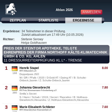
Ahlen 2026
ANMELDEN
ZEITPLAN
STARTLISTE
ERGEBNISSE
Ergebnisse:
34 Teilnehmer in dieser Prüfung.
Zuletzt aktualisiert um 17:49 Uhr (10.05.2026)
Richter:
Stefanie Serowy
Helga Goldhausen
PREIS DER STEINTOR APOTHEKE, TELGTE
EHRENPREIS DER FIRMA NORTHOFF KÄLTE-KLIMATECHNIK
GMBH & CO. KG, AHLEN
11 DRESSURREITERPRÜFUNG KL.L* - TRENSE
1
Henrik Stapel
8.00
RFV Albersloh e.V.
168
Doppelpass JSO
W / DR / FFalb / 2020 / D-Gold AT / Dating AT / B: Schulte-
Ortbeck,Jasmin / Z: Schulte-Ortbeck,Jasmin
2
Johanna Giesebrecht
7.80
RV Fritz Sümmermann Fröndenberg e.V
380
Smilla´s Secret
S / Hann / Schwb / 2019 / Secret / Rascalino / B: Holthaus-
Giesebrecht,Alexandra / Z: Holthaus-Giesebrecht,Alexandra
3
Marie Elisabeth Schlieter
7.60
RFV Alverskirchen-Everswinkel e.V.