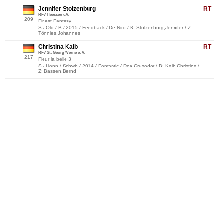
Jennifer Stolzenburg
RT
RFV Heessen e.V.
209
Finest Fantasy
S / Old / B / 2015 / Feedback / De Niro / B: Stolzenburg,Jennifer / Z:
Tönnies,Johannes
Christina Kalb
RT
RFV St. Georg Werne e. V.
217
Fleur la belle 3
S / Hann / Schwb / 2014 / Fantastic / Don Crusador / B: Kalb,Christina /
Z: Bassen,Bernd