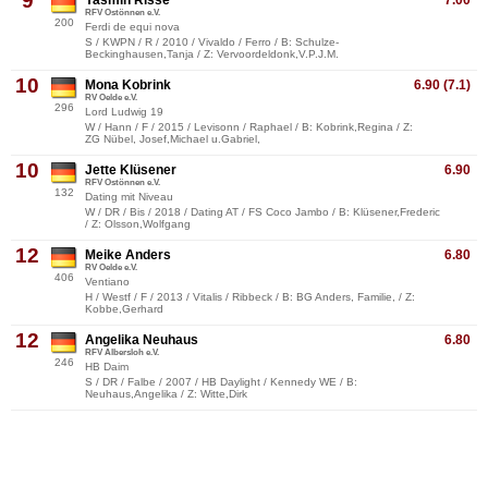
9
Yasmin Risse
7.00
RFV Ostönnen e.V.
200
Ferdi de equi nova
S / KWPN / R / 2010 / Vivaldo / Ferro / B: Schulze-
Beckinghausen,Tanja / Z: Vervoordeldonk,V.P.J.M.
10
Mona Kobrink
6.90 (7.1)
RV Oelde e.V.
296
Lord Ludwig 19
W / Hann / F / 2015 / Levisonn / Raphael / B: Kobrink,Regina / Z:
ZG Nübel, Josef,Michael u.Gabriel,
10
Jette Klüsener
6.90
RFV Ostönnen e.V.
132
Dating mit Niveau
W / DR / Bis / 2018 / Dating AT / FS Coco Jambo / B: Klüsener,Frederic
/ Z: Olsson,Wolfgang
12
Meike Anders
6.80
RV Oelde e.V.
406
Ventiano
H / Westf / F / 2013 / Vitalis / Ribbeck / B: BG Anders, Familie, / Z:
Kobbe,Gerhard
12
Angelika Neuhaus
6.80
RFV Albersloh e.V.
246
HB Daim
S / DR / Falbe / 2007 / HB Daylight / Kennedy WE / B:
Neuhaus,Angelika / Z: Witte,Dirk