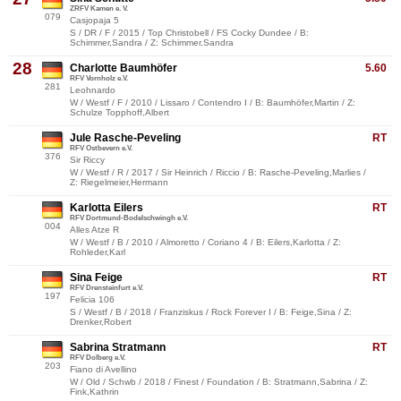
ZRFV Kamen e. V.
079
Casjopaja 5
S / DR / F / 2015 / Top Christobell / FS Cocky Dundee / B:
Schimmer,Sandra / Z: Schimmer,Sandra
28
Charlotte Baumhöfer
5.60
RFV Vornholz e.V.
281
Leohnardo
W / Westf / F / 2010 / Lissaro / Contendro I / B: Baumhöfer,Martin / Z:
Schulze Topphoff,Albert
Jule Rasche-Peveling
RT
RFV Ostbevern e.V.
376
Sir Riccy
W / Westf / R / 2017 / Sir Heinrich / Riccio / B: Rasche-Peveling,Marlies /
Z: Riegelmeier,Hermann
Karlotta Eilers
RT
RFV Dortmund-Bodelschwingh e.V.
004
Alles Atze R
W / Westf / B / 2010 / Almoretto / Coriano 4 / B: Eilers,Karlotta / Z:
Rohleder,Karl
Sina Feige
RT
RFV Drensteinfurt e.V.
197
Felicia 106
S / Westf / B / 2018 / Franziskus / Rock Forever I / B: Feige,Sina / Z:
Drenker,Robert
Sabrina Stratmann
RT
RFV Dolberg e.V.
203
Fiano di Avellino
W / Old / Schwb / 2018 / Finest / Foundation / B: Stratmann,Sabrina / Z:
Fink,Kathrin