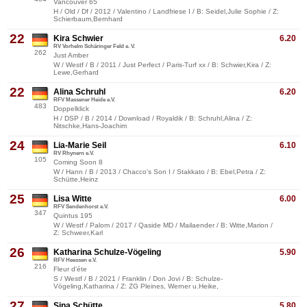
Vancouver 65
H / Old / Df / 2012 / Valentino / Landfriese I / B: Seidel,Julie Sophie / Z:
Schierbaum,Bernhard
22
Kira Schwier
6.20
RV Vorhelm Schäringer Feld e. V.
262
Just Amber
W / Westf / B / 2011 / Just Perfect / Paris-Turf xx / B: Schwier,Kira / Z:
Lewe,Gerhard
22
Alina Schruhl
6.20
RFV Massener Heide e.V.
483
Doppelklick
H / DSP / B / 2014 / Download / Royaldik / B: Schruhl,Alina / Z:
Nitschke,Hans-Joachim
24
Lia-Marie Seil
6.10
RV Rhynern e.V.
105
Coming Soon 8
W / Hann / B / 2013 / Chacco's Son I / Stakkato / B: Ebel,Petra / Z:
Schütte,Heinz
25
Lisa Witte
6.00
RFV Sendenhorst e.V.
347
Quintus 195
W / Westf / Palom / 2017 / Qaside MD / Mailaender / B: Witte,Marion /
Z: Schweer,Karl
26
Katharina Schulze-Vögeling
5.90
RFV Heessen e.V.
216
Fleur d'éte
S / Westf / B / 2021 / Franklin / Don Jovi / B: Schulze-
Vögeling,Katharina / Z: ZG Pleines, Werner u.Heike,
27
Sina Schütte
5.80