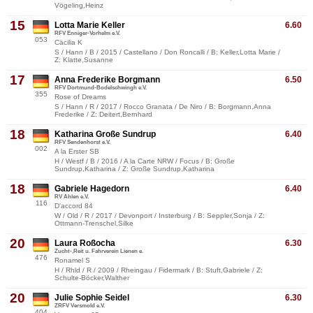
Vögeling,Heinz
15
Lotta Marie Keller
6.60
RFV Enniger-Vorhelm e.V.
053
Cäcilia K
S / Hann / B / 2015 / Castellano / Don Roncalli / B: Keller,Lotta Marie /
Z: Klatte,Susanne
17
Anna Frederike Borgmann
6.50
RFV Dortmund-Bodelschwingh e.V.
355
Rose of Dreams
S / Hann / R / 2017 / Rocco Granata / De Niro / B: Borgmann,Anna
Frederike / Z: Deitert,Bernhard
18
Katharina Große Sundrup
6.40
RFV Sendenhorst e.V.
002
A la Erster SB
H / Westf / B / 2016 / A la Carte NRW / Focus / B: Große
Sundrup,Katharina / Z: Große Sundrup,Katharina
18
Gabriele Hagedorn
6.40
RV Ahlen e.V.
116
D'accord 84
W / Old / R / 2017 / Devonport / Insterburg / B: Seppler,Sonja / Z:
Ottmann-Trenschel,Silke
20
Laura Roßocha
6.30
Zucht-,Reit u. Fahrverein Lienen e.
476
Ronamel S
H / Rhld / R / 2009 / Rheingau / Fidermark / B: Stuft,Gabriele / Z:
Schulte-Böcker,Walther
20
Julie Sophie Seidel
6.30
ZRFV Versmold e.V.
404