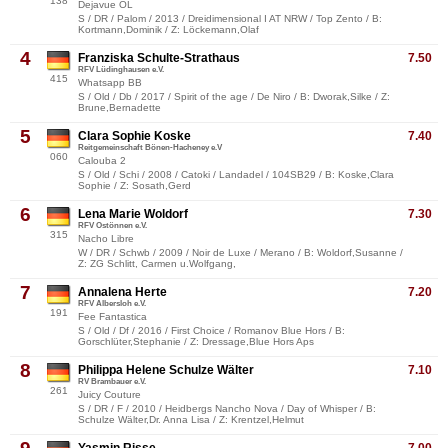
138
Dejavue OL
S / DR / Palom / 2013 / Dreidimensional I AT NRW / Top Zento / B:
Kortmann,Dominik / Z: Löckemann,Olaf
4
Franziska Schulte-Strathaus
7.50
RFV Lüdinghausen e.V.
415
Whatsapp BB
S / Old / Db / 2017 / Spirit of the age / De Niro / B: Dworak,Silke / Z:
Brune,Bernadette
5
Clara Sophie Koske
7.40
Reitgemeinschaft Bönen-Hacheney e.V
060
Calouba 2
S / Old / Schi / 2008 / Catoki / Landadel / 104SB29 / B: Koske,Clara
Sophie / Z: Sosath,Gerd
6
Lena Marie Woldorf
7.30
RFV Ostönnen e.V.
315
Nacho Libre
W / DR / Schwb / 2009 / Noir de Luxe / Merano / B: Woldorf,Susanne /
Z: ZG Schlitt, Carmen u.Wolfgang,
7
Annalena Herte
7.20
RFV Albersloh e.V.
191
Fee Fantastica
S / Old / Df / 2016 / First Choice / Romanov Blue Hors / B:
Gorschlüter,Stephanie / Z: Dressage,Blue Hors Aps
8
Philippa Helene Schulze Wälter
7.10
RV Brambauer e.V.
261
Juicy Couture
S / DR / F / 2010 / Heidbergs Nancho Nova / Day of Whisper / B:
Schulze Wälter,Dr. Anna Lisa / Z: Krentzel,Helmut