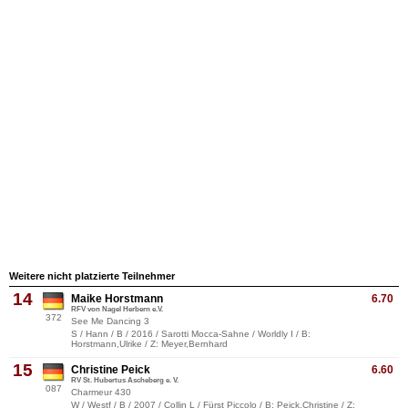
Weitere nicht platzierte Teilnehmer
14
Maike Horstmann
6.70
RFV von Nagel Herbern e.V.
372
See Me Dancing 3
S / Hann / B / 2016 / Sarotti Mocca-Sahne / Worldly I / B:
Horstmann,Ulrike / Z: Meyer,Bernhard
15
Christine Peick
6.60
RV St. Hubertus Ascheberg e. V.
087
Charmeur 430
W / Westf / B / 2007 / Collin L / Fürst Piccolo / B: Peick,Christine / Z: