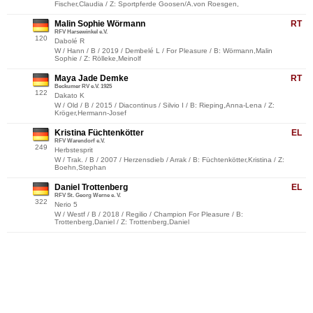
Fischer,Claudia / Z: Sportpferde Goosen/A.von Roesgen,
Malin Sophie Wörmann
RT
RFV Harsewinkel e.V.
120
Dabolé R
W / Hann / B / 2019 / Dembelé L / For Pleasure / B: Wörmann,Malin
Sophie / Z: Rölleke,Meinolf
Maya Jade Demke
RT
Beckumer RV e.V. 1925
122
Dakato K
W / Old / B / 2015 / Diacontinus / Silvio I / B: Rieping,Anna-Lena / Z:
Kröger,Hermann-Josef
Kristina Füchtenkötter
EL
RFV Warendorf e.V.
249
Herbstesprit
W / Trak. / B / 2007 / Herzensdieb / Arrak / B: Füchtenkötter,Kristina / Z:
Boehn,Stephan
Daniel Trottenberg
EL
RFV St. Georg Werne e. V.
322
Nerio 5
W / Westf / B / 2018 / Regilio / Champion For Pleasure / B:
Trottenberg,Daniel / Z: Trottenberg,Daniel