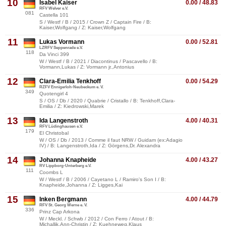
10
Isabel Kaiser
0.00 / 48.83
RFV Welver e.V.
081
Castella 101
S / Westf / B / 2015 / Crown Z / Captain Fire / B:
Kaiser,Wolfgang / Z: Kaiser,Wolfgang
11
Lukas Vormann
0.00 / 52.81
LZRFV Seppenrade e.V.
118
Da Vinci 399
W / Westf / B / 2021 / Diacontinus / Pascavello / B:
Vormann,Lukas / Z: Vormann jr.,Antonius
12
Clara-Emilia Tenkhoff
0.00 / 54.29
RZFV Ennigerloh-Neubeckum e. V.
349
Quotengirl 4
S / OS / Db / 2020 / Quabrie / Cristallo / B: Tenkhoff,Clara-
Emilia / Z: Kiedrowski,Marek
13
Ida Langenstroth
4.00 / 40.31
RFV Lüdinghausen e.V.
179
El Christobal
W / OS / Db / 2013 / Comme il faut NRW / Guidam (ex:Adagio
IV) / B: Langenstroth,Ida / Z: Görgens,Dr. Alexandra
14
Johanna Knapheide
4.00 / 43.27
RV Lippborg-Unterberg e.V.
111
Coombs L
W / Westf / B / 2006 / Cayetano L / Ramiro's Son I / B:
Knapheide,Johanna / Z: Ligges,Kai
15
Inken Bergmann
4.00 / 44.79
RFV St. Georg Werne e. V.
336
Prinz Cap Arkona
W / Meckl. / Schwb / 2012 / Con Ferro / Atout / B:
Michallik,Ann-Christin / Z: Kuehneweg,Klaus