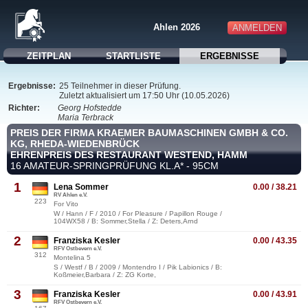
Ahlen 2026
ANMELDEN
ZEITPLAN
STARTLISTE
ERGEBNISSE
Ergebnisse:
25 Teilnehmer in dieser Prüfung.
Zuletzt aktualisiert um 17:50 Uhr (10.05.2026)
Richter:
Georg Hofstedde
Maria Terbrack
PREIS DER FIRMA KRAEMER BAUMASCHINEN GMBH & CO.
KG, RHEDA-WIEDENBRÜCK
EHRENPREIS DES RESTAURANT WESTEND, HAMM
16 AMATEUR-SPRINGPRÜFUNG KL.A* - 95CM
1
Lena Sommer
0.00 / 38.21
RV Ahlen e.V.
223
For Vito
W / Hann / F / 2010 / For Pleasure / Papillon Rouge /
104WX58 / B: Sommer,Stella / Z: Deters,Arnd
2
Franziska Kesler
0.00 / 43.35
RFV Ostbevern e.V.
312
Montelina 5
S / Westf / B / 2009 / Montendro I / Pik Labionics / B:
Koßmeier,Barbara / Z: ZG Korte,
3
Franziska Kesler
0.00 / 43.91
RFV Ostbevern e.V.