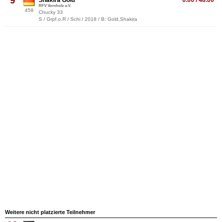
9
Shakira Gold
0.00 / 48.00
RFV Vornholz e.V.
458
Chucky 33
S / Grpf.o.R / Schi / 2018 / B: Gold,Shakira
Weitere nicht platzierte Teilnehmer