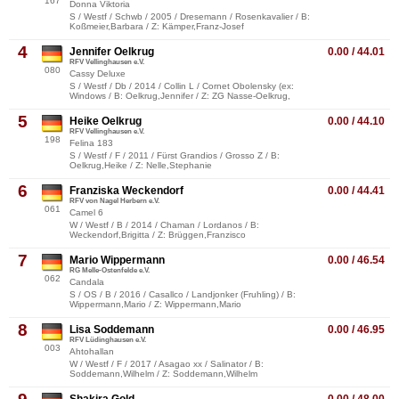
167
Donna Viktoria
S / Westf / Schwb / 2005 / Dresemann / Rosenkavalier / B:
Koßmeier,Barbara / Z: Kämper,Franz-Josef
4
Jennifer Oelkrug
0.00 / 44.01
RFV Vellinghausen e.V.
080
Cassy Deluxe
S / Westf / Db / 2014 / Collin L / Cornet Obolensky (ex:
Windows / B: Oelkrug,Jennifer / Z: ZG Nasse-Oelkrug,
5
Heike Oelkrug
0.00 / 44.10
RFV Vellinghausen e.V.
198
Felina 183
S / Westf / F / 2011 / Fürst Grandios / Grosso Z / B:
Oelkrug,Heike / Z: Nelle,Stephanie
6
Franziska Weckendorf
0.00 / 44.41
RFV von Nagel Herbern e.V.
061
Camel 6
W / Westf / B / 2014 / Chaman / Lordanos / B:
Weckendorf,Brigitta / Z: Brüggen,Franzisco
7
Mario Wippermann
0.00 / 46.54
RG Melle-Ostenfelde e.V.
062
Candala
S / OS / B / 2016 / Casallco / Landjonker (Fruhling) / B:
Wippermann,Mario / Z: Wippermann,Mario
8
Lisa Soddemann
0.00 / 46.95
RFV Lüdinghausen e.V.
003
Ahtohallan
W / Westf / F / 2017 / Asagao xx / Salinator / B:
Soddemann,Wilhelm / Z: Soddemann,Wilhelm