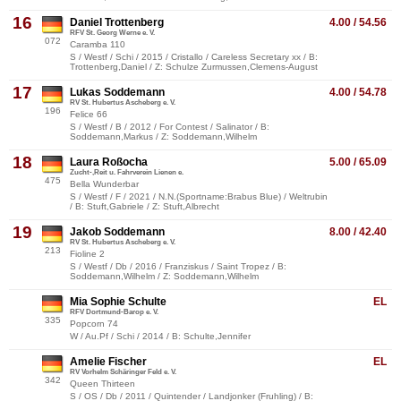
16
Daniel Trottenberg
4.00 / 54.56
RFV St. Georg Werne e. V.
072
Caramba 110
S / Westf / Schi / 2015 / Cristallo / Careless Secretary xx / B:
Trottenberg,Daniel / Z: Schulze Zurmussen,Clemens-August
17
Lukas Soddemann
4.00 / 54.78
RV St. Hubertus Ascheberg e. V.
196
Felice 66
S / Westf / B / 2012 / For Contest / Salinator / B:
Soddemann,Markus / Z: Soddemann,Wilhelm
18
Laura Roßocha
5.00 / 65.09
Zucht-,Reit u. Fahrverein Lienen e.
475
Bella Wunderbar
S / Westf / F / 2021 / N.N.(Sportname:Brabus Blue) / Weltrubin
/ B: Stuft,Gabriele / Z: Stuft,Albrecht
19
Jakob Soddemann
8.00 / 42.40
RV St. Hubertus Ascheberg e. V.
213
Fioline 2
S / Westf / Db / 2016 / Franziskus / Saint Tropez / B:
Soddemann,Wilhelm / Z: Soddemann,Wilhelm
Mia Sophie Schulte
EL
RFV Dortmund-Barop e. V.
335
Popcorn 74
W / Au.Pf / Schi / 2014 / B: Schulte,Jennifer
Amelie Fischer
EL
RV Vorhelm Schäringer Feld e. V.
342
Queen Thirteen
S / OS / Db / 2011 / Quintender / Landjonker (Fruhling) / B: