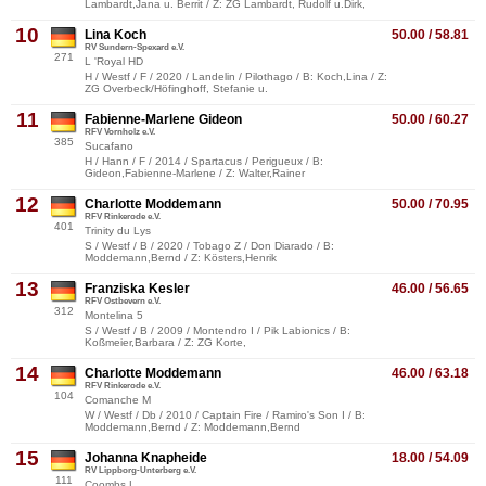
Lambardt,Jana u. Berrit / Z: ZG Lambardt, Rudolf u.Dirk,
10
Lina Koch
50.00 / 58.81
RV Sundern-Spexard e.V.
271
L 'Royal HD
H / Westf / F / 2020 / Landelin / Pilothago / B: Koch,Lina / Z:
ZG Overbeck/Höfinghoff, Stefanie u.
11
Fabienne-Marlene Gideon
50.00 / 60.27
RFV Vornholz e.V.
385
Sucafano
H / Hann / F / 2014 / Spartacus / Perigueux / B:
Gideon,Fabienne-Marlene / Z: Walter,Rainer
12
Charlotte Moddemann
50.00 / 70.95
RFV Rinkerode e.V.
401
Trinity du Lys
S / Westf / B / 2020 / Tobago Z / Don Diarado / B:
Moddemann,Bernd / Z: Kösters,Henrik
13
Franziska Kesler
46.00 / 56.65
RFV Ostbevern e.V.
312
Montelina 5
S / Westf / B / 2009 / Montendro I / Pik Labionics / B:
Koßmeier,Barbara / Z: ZG Korte,
14
Charlotte Moddemann
46.00 / 63.18
RFV Rinkerode e.V.
104
Comanche M
W / Westf / Db / 2010 / Captain Fire / Ramiro's Son I / B:
Moddemann,Bernd / Z: Moddemann,Bernd
15
Johanna Knapheide
18.00 / 54.09
RV Lippborg-Unterberg e.V.
111
Coombs L