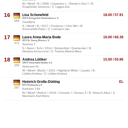
W / Westf / B / 2006 / Cayetano L / Ramiro's Son I / B:
Knapheide,Johanna / Z: Ligges,Kai
16
Lisa Schonefeld
18.00 / 57.91
RZFV Ennigerloh-Neubeckum e. V.
084
Cavallyna
S / Westf / B / 2017 / Cordynox / Chin Win / B:
Schonefeld,Peter / Z: Lohmann,Jan
17
Laura Anna-Maria Bode
16.00 / 60.38
RFV St. Georg Werne e. V.
371
Seanna T
S / Hann / Schi / 2014 / Stolzenfels / Quintender / B:
Heckers,Anna-Lena / Z: Tranins,Marina-Mara
18
Andrea Löttker
15.00 / 55.96
ZRFV Ostenfelde-Beelen e.V.
255
Hurricane AL
W / Westf / BkaSc / 2021 / Highland White / Lassito / B:
Löttker,Andrea / Z: Löttker,Andrea
Heinrich Große-Dütting
EL
RFV Rinkerode e.V.
267
Karlchen 134
W / Westf / RwSch / 2018 / Cornado I / Grosso Z / B: Strauch,Alina / Z:
Neumann,Karl-Heinz