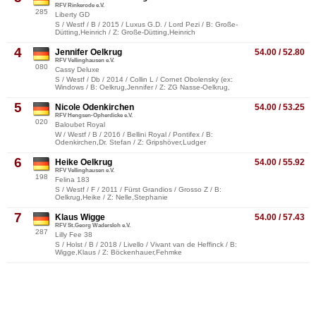
RFV Rinkerode e.V.
285
Liberty GD
S / Westf / B / 2015 / Luxus G.D. / Lord Pezi / B: Große-
Dütting,Heinrich / Z: Große-Dütting,Heinrich
4
Jennifer Oelkrug
54.00 / 52.80
RFV Vellinghausen e.V.
080
Cassy Deluxe
S / Westf / Db / 2014 / Collin L / Cornet Obolensky (ex:
Windows / B: Oelkrug,Jennifer / Z: ZG Nasse-Oelkrug,
5
Nicole Odenkirchen
54.00 / 53.25
RFV Hengsen-Opherdicke e.V.
020
Baloubet Royal
W / Westf / B / 2016 / Bellini Royal / Pontifex / B:
Odenkirchen,Dr. Stefan / Z: Gripshöver,Ludger
6
Heike Oelkrug
54.00 / 55.92
RFV Vellinghausen e.V.
198
Felina 183
S / Westf / F / 2011 / Fürst Grandios / Grosso Z / B:
Oelkrug,Heike / Z: Nelle,Stephanie
7
Klaus Wigge
54.00 / 57.43
RFV St.Georg Wadersloh e.V.
287
Lilly Fee 38
S / Holst / B / 2018 / Livello / Vivant van de Heffinck / B:
Wigge,Klaus / Z: Böckenhauer,Fehmke