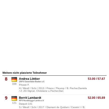
Weitere nicht platzierte Teilnehmer
8
Andrea Löttker
53.00 / 57.67
ZRFV Ostenfelde-Beelen e.V.
338
Private F.
H / Westf / Schi / 2013 / Priano / Fleurop / B: Fischer,Daniela
/ Z: ZG Dignat, Christiane u.Fischer,Dan
9
Berrit Lambardt
52.00 / 65.69
RFV Nordbögge-Lerche e.V.
121
Daiquiri 141
S / Westf / Schi / 2017 / Diamant de Quidam / Cassini I / B: