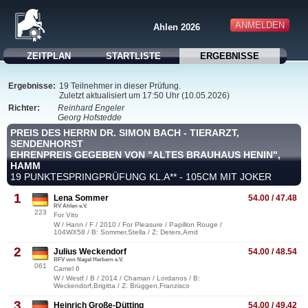
ANMELDEN
Ahlen 2026
ZEITPLAN
STARTLISTE
ERGEBNISSE
Ergebnisse:
19 Teilnehmer in dieser Prüfung.
Zuletzt aktualisiert um 17:50 Uhr (10.05.2026)
Richter:
Reinhard Engeler
Georg Hofstedde
PREIS DES HERRN DR. SIMON BACH - TIERARZT,
SENDENHORST
EHRENPREIS GEGEBEN VON "ALTES BRAUHAUS HENIN",
HAMM
19 PUNKTESPRINGPRÜFUNG KL.A** - 105CM MIT JOKER
1
Lena Sommer
54.00 / 47.48
RV Ahlen e.V.
223
For Vito
W / Hann / F / 2010 / For Pleasure / Papillon Rouge /
104WX58 / B: Sommer,Stella / Z: Deters,Arnd
2
Julius Weckendorf
54.00 / 48.54
RFV von Nagel Herbern e.V.
061
Camel 6
W / Westf / B / 2014 / Chaman / Lordanos / B:
Weckendorf,Brigitta / Z: Brüggen,Franzisco
3
Heinrich Große-Dütting
54.00 / 49.42