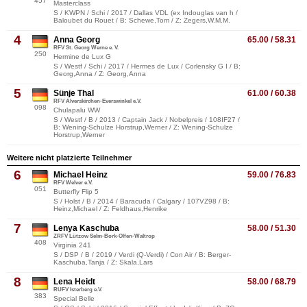
457
Masterclass
S / KWPN / Schi / 2017 / Dallas VDL (ex Indouglas van h /
Baloubet du Rouet / B: Schewe,Tom / Z: Zegers,W.M.M.
4
Anna Georg
65.00 / 58.31
RFV St. Georg Werne e. V.
250
Hermine de Lux G
S / Westf / Schi / 2017 / Hermes de Lux / Corlensky G I / B:
Georg,Anna / Z: Georg,Anna
5
Sünje Thal
61.00 / 60.38
RFV Alverskirchen-Everswinkel e.V.
098
Chulapalu WW
S / Westf / B / 2013 / Captain Jack / Nobelpreis / 108IF27 /
B: Wening-Schulze Horstrup,Werner / Z: Wening-Schulze
Horstrup,Werner
Weitere nicht platzierte Teilnehmer
6
Michael Heinz
59.00 / 76.83
RFV Welver e.V.
051
Butterfly Flip 5
S / Holst / B / 2014 / Baracuda / Calgary / 107VZ98 / B:
Heinz,Michael / Z: Feldhaus,Henrike
7
Lenya Kaschuba
58.00 / 51.30
ZRFV Lützow Selm-Bork-Olfen-Waltrop
408
Virginia 241
S / DSP / B / 2019 / Verdi (Q-Verdi) / Con Air / B: Berger-
Kaschuba,Tanja / Z: Skala,Lars
8
Lena Heidt
58.00 / 68.79
RUFV Isterberg e.V.
383
Special Belle