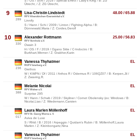
S / OS / Schi / 2016 / Special Effect / Lady's King / B: ZG
Ütrecht, / Z: ZG Ütrecht,
9
Lisa-Christin Lindstedt
48.00 / 65.88
RFV Alverskirchen-Everswinkel e.V.
289
Linnify
S / Hann / Schi / 2009 / Linton / Fighting Alpha / B:
Dünnewald,Maria / Z: Cordes,Gerolf
10
Alexander Rottmann
25.00 / 56.83
RFV Vornholz e.V.
330
Owain 3
H / OS / F / 2019 / Ogano Sitte / C-Indoctro / B:
Burkhart,Werner / Z: Grabher,Karin
Vanessa Thyhatmer
EL
RUFV Isterberg e.V.
236
Giethos
W / KWPN / Df / 2011 / Arthos R / Odermus R / 106QZ07 / B: Kerpen,Jil /
Z: Zwaving,R.
Melanie Nicolai
EL
RFV Welver e.V.
388
Surprise 295
W / Hann / Schwb / 2019 / Skyliner / Cornet Obolensky (ex: Windows / B:
Nicolai,Lias / Z: Wiedemann,Carsten
Laura Marlen Möllenhoff
EL
RFV St. Georg Werne e. V.
017
Aviva de Luxe
S / Rhld / B / 2016 / Arpeggio / Quidam's Rubin / B: Möllenhoff,Laura
Marlen / Z: Kleinbongartz,Nina
Vanessa Thyhatmer
EL
RUFV Isterberg e.V.