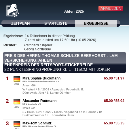
ANMELDEN
Ahlen 2026
ZEITPLAN
STARTLISTE
ERGEBNISSE
Ergebnisse:
14 Teilnehmer in dieser Prüfung.
Zuletzt aktualisiert um 17:50 Uhr (10.05.2026)
Richter:
Reinhard Engeler
Georg Hofstedde
PREIS DES HERRN THOMAS SCHULZE BEERHORST - LVM
VERSICHERUNG, AHLEN
EHRENPREIS DER REITSPORT-STICKEREI.DE
22 PUNKTESPRINGPRÜFUNG KL.L - 115CM MIT JOKER
1
Mira Sophie Bückmann
65.00 / 51.97
RFV Alverskirchen-Everswinkel e.V.
009
Anton 664
W / Westf / B / 2008 / Arpeggio / Federball / B:
Dünnewald,Jörg / Z: Lange,Günther
2
Alexander Rottmann
65.00 / 55.04
RFV Vornholz e.V.
259
Ilma's Girl
S / Holst / Schi / 2020 / Crack / Vagabond de la Pomme / B:
Burkhart,Werner / Z: Thormählen,Harm
3
Max-Tom Schmitz
65.00 / 55.35
RFV Wickede-Asseln-Sölde e. V.