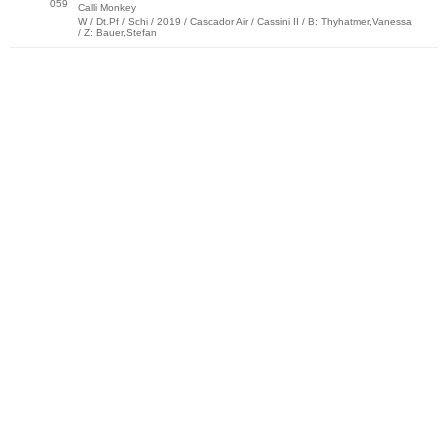
059
Calli Monkey
W / Dt.Pf / Schi / 2019 / Cascador Air / Cassini II / B: Thyhatmer,Vanessa
/ Z: Bauer,Stefan