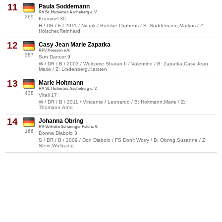
11
Paula Soddemann
RV St. Hubertus Ascheberg e. V.
269
Krümmel 30
H / DR / F / 2011 / Nierak / Burstye Orpheus / B: Soddemann,Markus / Z:
Hölscher,Reinhard
12
Casy Jean Marie Zapatka
RFV Heessen e.V.
387
Sun Dancer 9
W / DR / B / 2003 / Welcome Sharan II / Valentino / B: Zapatka,Casy Jean
Marie / Z: Lindenberg,Karsten
13
Marie Holtmann
RV St. Hubertus Ascheberg e. V.
438
Vitali 17
W / DR / B / 2011 / Vincente / Leonardo / B: Holtmann,Marie / Z:
Thomann,Arno
14
Johanna Obring
RV Vorhelm Schäringer Feld e. V.
166
Donna Diabolo 3
S / DR / B / 2009 / Don Diabolo / FS Don't Worry / B: Obring,Susanne / Z:
Stein,Wolfgang