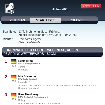
ANMELDEN
Ahlen 2026
ZEITPLAN
STARTLISTE
ERGEBNISSE
Startliste:
13 Teilnehmer in dieser Prüfung.
Zuletzt aktualisiert um 17:50 Uhr (10.05.2026)
Richter:
Reinhard Engeler
Georg Hofstedde
EHRENPREIS DER SECRET WELLNESS, AHLEN
06 SPRINGWETTBEWERB - 80CM
1
Lucia Kree
RFV St. Georg Werne e. V.
433
Janika
W / 2020
2
Mia Surmann
RFV Sendenhorst e.V.
274
Lacordia 2
S / Westf / B / 2006 / Lacordos / Azett / B: Große Sundrup,Katharina / Z:
Suntrup,Ferdinand
3
Rina Nordberg
RZFV Ennigerloh-Neubeckum e. V.
459
Robby
W / Dunke / 2011 / B: Iris Landermann