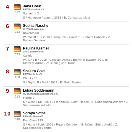
4
Jana Boek
RFV Warendorf e.V.
427
Sameena 3
S / Hannover / braun / 2012 / B: Constanze Metz
6
Sophia Rasche
RFV Ostbevern e.V.
023
Baventador
W / Westf / F / 2010 / Blickpunkt / Ravel / B: Robers,Gabriele / Z:
Robers,Gabriele
7
Paulina Krämer
ZRFV Schwerte e.V.
073
Caribio
W / DR / B / 2016 / Caribian Dance / Blanchet (Caston TG) / B:
Krämer,Paulina / Z: Husung sen.,Mario
8
Shakira Gold
RFV Vornholz e.V.
458
Chucky 33
S / Grpf.o.R / Schi / 2018 / B: Gold,Shakira
9
Lukas Soddemann
RV St. Hubertus Ascheberg e. V.
213
Fioline 2
S / Westf / Db / 2016 / Franziskus / Saint Tropez / B: Soddemann,Wilhelm / Z:
Soddemann,Wilhelm
10
Soraya Söthe
PSG Alt-Ahlen e.V.
440
First Class 125
S / Hann / Schi / 2021 / Figari / Corrado I / B: Münch-Söthe,André / Z:
Kappernagel,Sandra