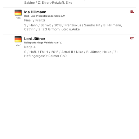
Sabine / Z: Ehlert-Retzlaff, Elke
Ida Hillmann
EL
Reit- und Pferdefreunde Glau e.V.
136
Finally Franzi
S / Hann / Schwb / 2018 / Franziskus / Sandro Hit / B: Hillmann,
Cathrin / Z: ZG Gifhorn, Jörg u.Anke
Leni Jüttner
RT
Reitsportanlage Vehlefanz e.V.
207
Narja 4
S / Hafl. / FhLH / 2015 / Astral II / Niko / B: Jüttner, Heike / Z:
Haflingergestüt Reimer GbR