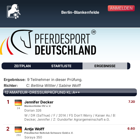
ANMELDEN
Berlin-Blankenfelde
ZEITPLAN
STARTLISTE
ERGEBNISSE
Ergebnisse:
9 Teilnehmer in dieser Prüfung.
Richter:
C:
Bettina Wittler / Sabine Wolff
12 AMATEUR-DRESSURPRÜFUNG KL.A**
1
Jennifer Decker
7.20
Blankenfelder RV e.V.
24
Dorian 326
W / DR (SaThue) / F / 2014 / FS Don't Worry / Kaiser As / B:
Decker, Jennifer / Z: Gundorfer Agrargemeinschaft e.G.
2
Antje Wolff
6.60
Preußischer Reitclub Schwarz-Gold e.V.
292
Soraya 350