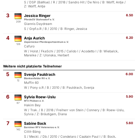
S / DSP (BaWue) / R / 2018 / Sandro Hit / De Niro / B: Wolff, Antje /
Z: Wolff, Antje
3
Jessica Ringer
6.50
PferdeSV Stahnsdorf e.V.
209
Giannis Daydream
S / Grpf.o.R / B / 2010 / B: Ringer, Jessica
4
Anja Aurich
6.20
Zepernicker Pferdesportzentrum e.V.
126
Cafuro
W / Holst / FkaSchi / 2015 / Calido I / Acodetto I / B: Wiebalck,
Mareike / Z: Ulonska, Herbert
Weitere nicht platzierte Teilnehmer
5
Svenja Pauldrach
6.00
Blankenfelder RV e.V.
12
Muffin 60
W / Pony o.R / B / 2010 / B: Pauldrach, Svenja
6
Sylvia Roew-Uslu
5.90
RFV Phöben e.V.
67
Hakim Bey
W / Trak. / B / 2018 / Freiherr von Stein / Connery / B: Roew-Uslu,
Sylvia / Z: Bräutigam, Diana
7
Sabine Bock
5.60
Barnimer RFV Helenenau e.V.
142
Cillit-Bäng
S / Meckl. / Db / 2010 / Condelaro / Captain Paul I / B: Bock,