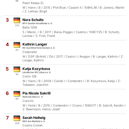
96
Pearl Keeps ZL
W / Hann / B / 2015 / Plot Blue / Cassini II / 108HL38 / B: Janenz, Martin
/ Z: Lehner, Birgit
3
Nora Schultz
RFV Gestüt Horstfelde e.V.
220
Bella 1258
S / Meckl. / B / 2017 / Balou Peggio / Castino / 108CY25 / B: Schultz,
Larissa / Z: Froh, Frank
4
Kathrin Langer
RV Zuchthof Drei Eichen e.V.
83
Codynator
W / DSP (BrAnh) / Db / 2017 / Casiro I / Avagon / B: Langer, Kathrin / Z:
Langer, Kathrin
5
Katja Kozyrkova
Ländlicher RV Lübars e.V.
43
Collin 128
W / Hann / B / 2009 / Calido I / Contendro I / B: Kozyrkova, Katja / Z:
Tobaben, Joachim
6
Pia Nicole Sakriß
Reitclub Reez e. V.
197
Concilo
W / Holst / B / 2010 / Contendro I / Cicero / 106GI77 / B: Sakriß, Kerstin /
Z: Beermann, Heinz-Josef
7
Sarah Hellwig
RSV Am Maifeld e.V.
204
Cosmo Comet