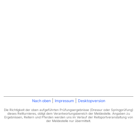
|
|
Nach oben
Impressum
Desktopversion
Die Richtigkeit der oben aufgeführten Prüfungsergebnisse (Dressur oder Springprüfung)
dieses Reitturnieres, obligt dem Verantwortungsbereich der Meldestelle. Angaben zu
Ergebnissen, Reitern und Pferden werden uns im Verlauf der Reitsportveranstaltung von
der Meldestelle nur übermittelt.