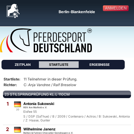
ANMELDEN
Berlin-Blankenfelde
ZEITPLAN
STARTLISTE
ERGEBNISSE
Startliste:
11 Teilnehmer in dieser Prüfung.
Richter:
C:
Anja Vandree / Ralf Breselow
23 STILSPRINGPRÜFUNG KL.L 110CM
1
Antonia Sukowski
RSV Am Maifeld e.V.
20
Eisfee 55
S / DSP (SaThue) / B / 2009 / Contenaro / Actros / B: Sukowski, Antonia
/ Z: Haase, Gunter
2
Wilhelmine Janenz
Reiten & Fahren Chevalier Genshagen e.V.