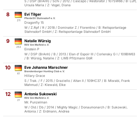
S / DSP (BrAnh) / Schi / 2012 / Cascapo / Restorator / 107SW66 / B: Luft,
Ursula Maria / Z: Vogel, Diana
8
Evi Tilger
PferdeSV Stahnsdorf e.V.
211
Dragonfly 15
W / Z.Rpf / R / 2018 / Dominator Z / Florentino / B: Reitsportanlage
Stahnsdorf GmbH / Z: Reitsportanlage Stahnsdorf GmbH
9
Natalie Würsig
RSV Am Maifeld e.V.
253
Einstein P
W / DSP (BrAnh) / B / 2013 / Elan d' Espoir III / Corlensky G I / 109BW63
/ B: Würsig, Natalie / Z: LWB Pfitzmann GbR
10
Eve Johanna Marschner
Brandenburger Hunting Club e.V.
61
Hillary Grace
S / Trak. / F / 2015 / Graziello / Altan II / 109HC37 / B: Misrabi, Frank
Mahmud / Z: Kiewald, Elke
12
Antonia Sukowski
RSV Am Maifeld e.V.
21
Mr. Punzelman
W / Old / Db / 2014 / Mighty Magic / Donaumonarch / B: Sukowski,
Antonia / Z: Erdmann, Andrea