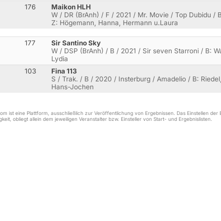
176
Maikon HLH
W / DR (BrAnh) / F / 2021 / Mr. Movie / Top Dubidu / B
Z: Högemann, Hanna, Hermann u.Laura
177
Sir Santino Sky
W / DSP (BrAnh) / B / 2021 / Sir seven Starroni / B: Wa
Lydia
103
Fina 113
S / Trak. / B / 2020 / Insterburg / Amadelio / B: Riede
Hans-Jochen
m ist eine Plattform, ausschließlich zur Veröffentlichung von Ergebnissen. Das Einstellen de
keit, obliegt allein dem jeweiligen Veranstalter bzw. Einsteller von Start- und Ergebnislisten.