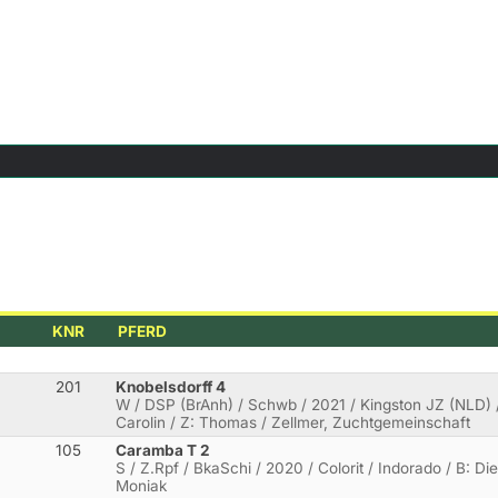
KNR
PFERD
201
Knobelsdorff 4
W / DSP (BrAnh) / Schwb / 2021 / Kingston JZ (NLD) /
Carolin / Z: Thomas / Zellmer, Zuchtgemeinschaft
105
Caramba T 2
S / Z.Rpf / BkaSchi / 2020 / Colorit / Indorado / B: Die
Moniak