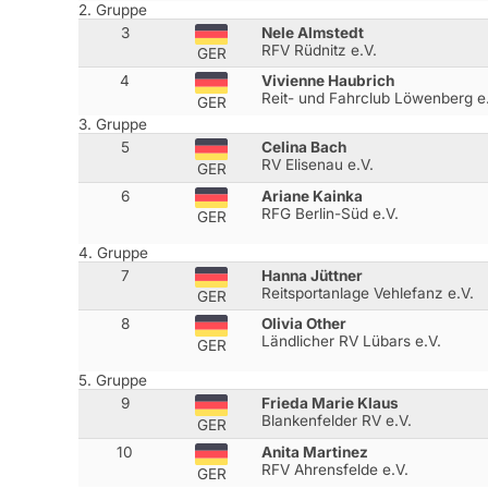
2. Gruppe
3
Nele Almstedt
RFV Rüdnitz e.V.
GER
4
Vivienne Haubrich
Reit- und Fahrclub Löwenberg e
GER
3. Gruppe
5
Celina Bach
RV Elisenau e.V.
GER
6
Ariane Kainka
RFG Berlin-Süd e.V.
GER
4. Gruppe
7
Hanna Jüttner
Reitsportanlage Vehlefanz e.V.
GER
8
Olivia Other
Ländlicher RV Lübars e.V.
GER
5. Gruppe
9
Frieda Marie Klaus
Blankenfelder RV e.V.
GER
10
Anita Martinez
RFV Ahrensfelde e.V.
GER