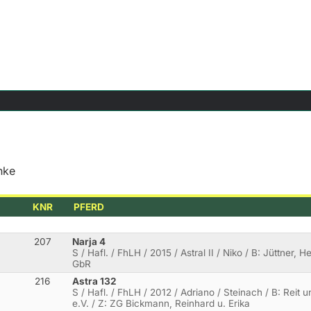
nke
KNR
PFERD
207
Narja 4
S / Hafl. / FhLH / 2015 / Astral II / Niko / B: Jüttner, 
GbR
216
Astra 132
S / Hafl. / FhLH / 2012 / Adriano / Steinach / B: Reit
e.V. / Z: ZG Bickmann, Reinhard u. Erika