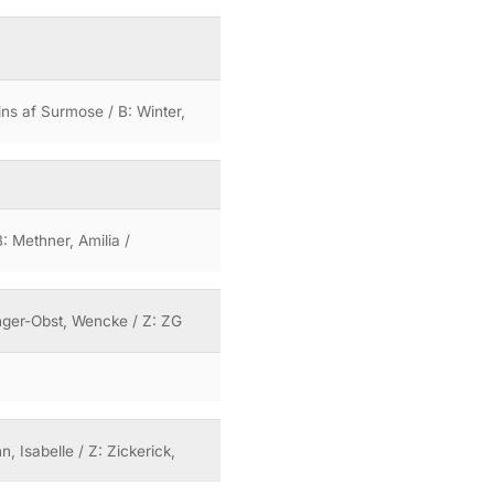
ns af Surmose / B: Winter,
B: Methner, Amilia /
enger-Obst, Wencke / Z: ZG
, Isabelle / Z: Zickerick,