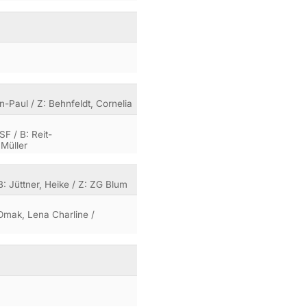
-Paul / Z: Behnfeldt, Cornelia
F / B: Reit-
.Müller
B: Jüttner, Heike / Z: ZG Blum
 Omak, Lena Charline /