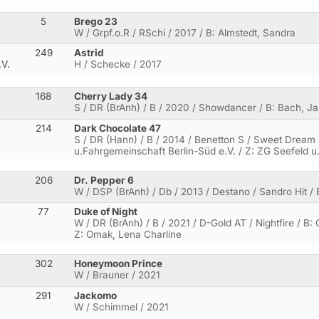
5
Brego 23
W / Grpf.o.R / RSchi / 2017 / B: Almstedt, Sandra
249
Astrid
.V.
H / Schecke / 2017
168
Cherry Lady 34
S / DR (BrAnh) / B / 2020 / Showdancer / B: Bach, Jan
214
Dark Chocolate 47
S / DR (Hann) / B / 2014 / Benetton S / Sweet Dream S
u.Fahrgemeinschaft Berlin-Süd e.V. / Z: ZG Seefeld u
206
Dr. Pepper 6
W / DSP (BrAnh) / Db / 2013 / Destano / Sandro Hit / 
77
Duke of Night
W / DR (BrAnh) / B / 2021 / D-Gold AT / Nightfire / B:
Z: Omak, Lena Charline
302
Honeymoon Prince
W / Brauner / 2021
291
Jackomo
W / Schimmel / 2021