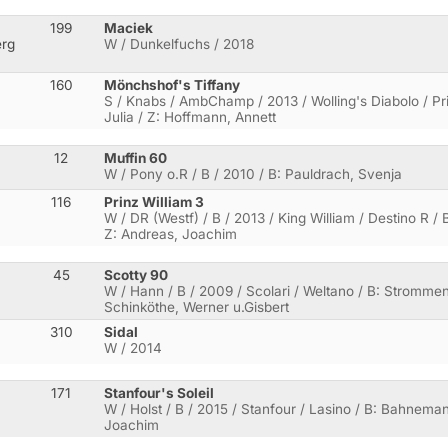
199
Maciek
erg
W / Dunkelfuchs / 2018
160
Mönchshof's Tiffany
S / Knabs / AmbChamp / 2013 / Wolling's Diabolo / Pri
Julia / Z: Hoffmann, Annett
12
Muffin 60
W / Pony o.R / B / 2010 / B: Pauldrach, Svenja
116
Prinz William 3
W / DR (Westf) / B / 2013 / King William / Destino R / 
Z: Andreas, Joachim
45
Scotty 90
W / Hann / B / 2009 / Scolari / Weltano / B: Stromm
Schinköthe, Werner u.Gisbert
310
Sidal
W / 2014
171
Stanfour's Soleil
W / Holst / B / 2015 / Stanfour / Lasino / B: Bahnemann
Joachim