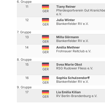
6. Gruppe
11
Tiany Reiner
Pferdesportverein Gut Kranichb
GER
e.V.
12
Julia Winter
Blankenfelder RV e.V.
GER
7. Gruppe
13
Milla Görmann
Blankenfelder RV e.V.
GER
14
Amilia Methner
Frohnauer Reitclub e.V.
GER
8. Gruppe
15
Svea Marie Obst
RSG Rudower Fliess e.V.
GER
16
Sophia Schulzendorff
Blankenfelder RV e.V.
GER
9. Gruppe
17
Lia Emilia Kilian
RV Berlin-Brandenburg e.V.
GER