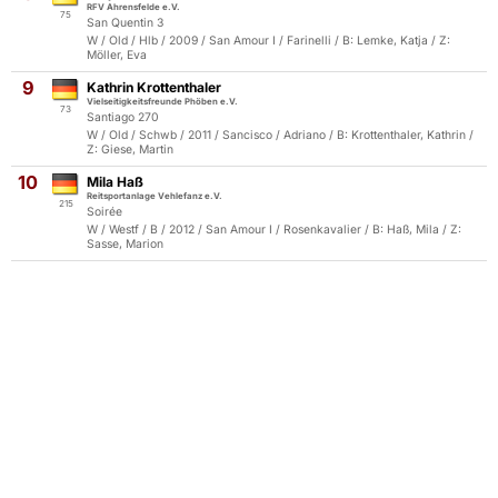
RFV Ahrensfelde e.V.
75
San Quentin 3
W / Old / Hlb / 2009 / San Amour I / Farinelli / B: Lemke, Katja / Z:
Möller, Eva
9
Kathrin Krottenthaler
Vielseitigkeitsfreunde Phöben e.V.
73
Santiago 270
W / Old / Schwb / 2011 / Sancisco / Adriano / B: Krottenthaler, Kathrin /
Z: Giese, Martin
10
Mila Haß
Reitsportanlage Vehlefanz e.V.
215
Soirée
W / Westf / B / 2012 / San Amour I / Rosenkavalier / B: Haß, Mila / Z:
Sasse, Marion