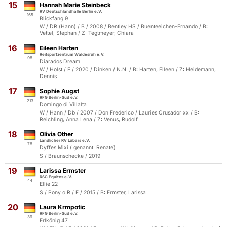
15
Hannah Marie Steinbeck
RV Deutschlandhalle Berlin e.V.
165
Blickfang 9
W / DR (Hann) / B / 2008 / Bentley HS / Buenteeichen-Ernando / B:
Vettel, Stephan / Z: Tegtmeyer, Chiara
16
Eileen Harten
Reitsportzentrum Waldesruh e.V.
98
Diarados Dream
W / Holst / F / 2020 / Dinken / N.N. / B: Harten, Eileen / Z: Heidemann,
Dennis
17
Sophie Augst
RFG Berlin-Süd e.V.
213
Domingo di Villalta
W / Hann / Db / 2007 / Don Frederico / Lauries Crusador xx / B:
Reichling, Anna Lena / Z: Venus, Rudolf
18
Olivia Other
Ländlicher RV Lübars e.V.
78
Dyffes Mixi ( genannt: Renate)
S / Braunschecke / 2019
19
Larissa Ermster
RSC Equites e.V.
44
Ellie 22
S / Pony o.R / F / 2015 / B: Ermster, Larissa
20
Laura Krmpotic
RFG Berlin-Süd e.V.
39
Erlkönig 47