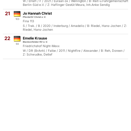
W / EHafl / F / 2021 / Euraan ox / Wellington / B: Reit-u.Fahrgemeinschaft
Berlin-Süd e.V. / Z: Haflinger Gestüt Meura, Inh.Anke Sendig
21
Jo Hannah Christ
PferdeSV Christ e.V.
103
Fina 113
S / Trak. / B / 2020 / Insterburg / Amadelio / B: Riedel, Hans-Jochen / Z:
Riedel, Hans-Jochen
22
Emelie Krause
Blankenfelder RV e.V.
94
Friedrichshof Night-Mexx
W / DR (BrAnh) / Falbe / 2011 / Nightfire / Alexander / B: Reh, Doreen /
Z: Schwudke, Detlef