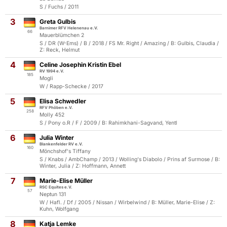
S / Fuchs / 2011
3
Greta Gulbis
Barnimer RFV Helenenau e.V.
66
Mauerblümchen 2
S / DR (W-Ems) / B / 2018 / FS Mr. Right / Amazing / B: Gulbis, Claudia /
Z: Reck, Helmut
4
Celine Josephin Kristin Ebel
RV 1994 e.V.
185
Mogli
W / Rapp-Schecke / 2017
5
Elisa Schwedler
RFV Phöben e.V.
258
Molly 452
S / Pony o.R / F / 2009 / B: Rahimkhani-Sagvand, Yentl
6
Julia Winter
Blankenfelder RV e.V.
160
Mönchshof's Tiffany
S / Knabs / AmbChamp / 2013 / Wolling's Diabolo / Prins af Surmose / B:
Winter, Julia / Z: Hoffmann, Annett
7
Marie-Elise Müller
RSC Equites e.V.
57
Neptun 131
W / Hafl. / Df / 2005 / Nissan / Wirbelwind / B: Müller, Marie-Elise / Z:
Kuhn, Wolfgang
8
Katja Lemke