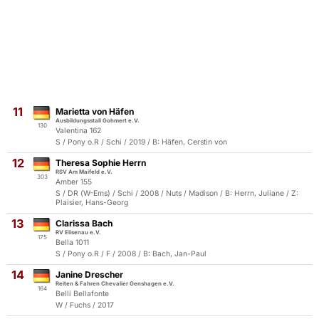
11
Marietta von Häfen
Ausbildungsstall Gohmert e.V.
130
Valentina 162
S / Pony o.R / Schi / 2019 / B: Häfen, Cerstin von
12
Theresa Sophie Herrn
RSV Am Maifeld e.V.
303
Amber 155
S / DR (W-Ems) / Schi / 2008 / Nuts / Madison / B: Herrn, Juliane / Z:
Plaisier, Hans-Georg
13
Clarissa Bach
RV Elisenau e.V.
175
Bella 1011
S / Pony o.R / F / 2008 / B: Bach, Jan-Paul
14
Janine Drescher
Reiten & Fahren Chevalier Genshagen e.V.
164
Belli Bellafonte
W / Fuchs / 2017