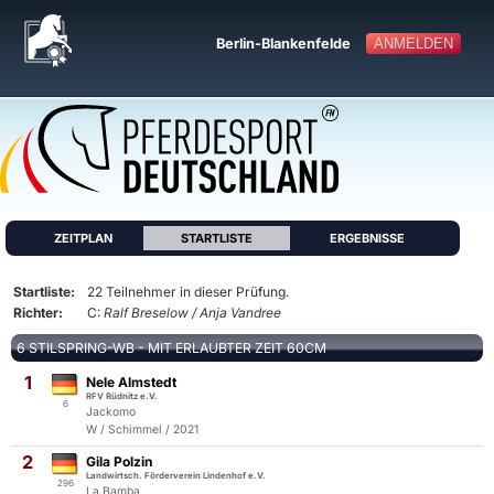
ANMELDEN
Berlin-Blankenfelde
ZEITPLAN
STARTLISTE
ERGEBNISSE
Startliste:
22 Teilnehmer in dieser Prüfung.
Richter:
C:
Ralf Breselow / Anja Vandree
6 STILSPRING-WB - MIT ERLAUBTER ZEIT 60CM
1
Nele Almstedt
RFV Rüdnitz e.V.
6
Jackomo
W / Schimmel / 2021
2
Gila Polzin
Landwirtsch. Förderverein Lindenhof e.V.
296
La Bamba