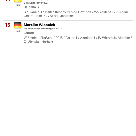
VRG Schäferhof e.V.
120
Balhalla S
S / Hann / B / 2018 / Bentley van de Heffinck / Wolkentanz I / B: Stein,
Chiara Leoni / Z: Sabel, Johannes
15
Mareike Wiebalck
Brandenburger Hunting Club e.V.
126
Cafuro
W / Holst / FkaSchi / 2015 / Calido I / Acodetto I / B: Wiebalck, Mareike /
Z: Ulonska, Herbert