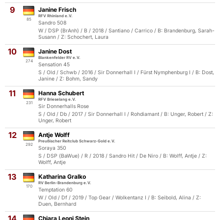
9
Janine Frisch
RFV Rhinland e.V.
85
Sandro 508
W / DSP (BrAnh) / B / 2018 / Santiano / Carrico / B: Brandenburg, Sarah-
Susann / Z: Schochert, Laura
10
Janine Dost
Blankenfelder RV e.V.
274
Sensation 45
S / Old / Schwb / 2016 / Sir Donnerhall I / Fürst Nymphenburg I / B: Dost,
Janine / Z: Bohm, Sandy
11
Hanna Schubert
RFV Brieselang e.V.
231
Sir Donnerhalls Rose
S / Old / Db / 2017 / Sir Donnerhall I / Rohdiamant / B: Unger, Robert / Z:
Unger, Robert
12
Antje Wolff
Preußischer Reitclub Schwarz-Gold e.V.
292
Soraya 350
S / DSP (BaWue) / R / 2018 / Sandro Hit / De Niro / B: Wolff, Antje / Z:
Wolff, Antje
13
Katharina Gralko
RV Berlin-Brandenburg e.V.
170
Temptation 60
W / Old / Df / 2019 / Top Gear / Wolkentanz I / B: Seibold, Alina / Z:
Duen, Bernhard
14
Chiara Leoni Stein