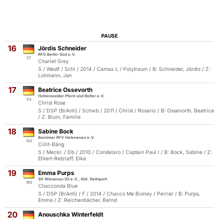
PAUSE
16
Jördis Schneider
RFG Berlin-Süd e.V.
37
Charlet Grey
S / Westf / Schi / 2014 / Camax L / Polytraum / B: Schneider, Jördis / Z:
Lohmann, Jan
17
Beatrice Ossevorth
Hohenwalder Pferd und Reiter e.V.
54
Christ Rose
S / DSP (BrAnh) / Schwb / 2011 / Christ / Rosario / B: Ossevorth, Beatrice
/ Z: Blum, Familie
18
Sabine Bock
Barnimer RFV Helenenau e.V.
142
Cillit-Bäng
S / Meckl. / Db / 2010 / Condelaro / Captain Paul I / B: Bock, Sabine / Z:
Ehlert-Retzlaff, Elke
19
Emma Purps
SG Wiesenau 03 e.V., Abt. Reitsport
195
Chacconda Blue
S / DSP (BrAnh) / F / 2014 / Chacco Me Biolley / Perrier / B: Purps,
Emma / Z: Reichenbächer, Bernd
20
Anouschka Winterfeldt