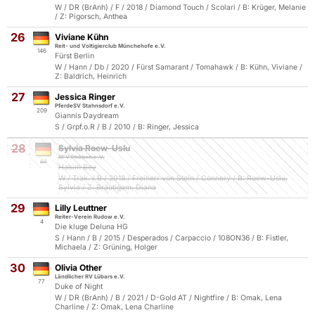
W / DR (BrAnh) / F / 2018 / Diamond Touch / Scolari / B: Krüger, Melanie
/ Z: Pigorsch, Anthea
26
Viviane Kühn
Reit- und Voltigierclub Münchehofe e.V.
146
Fürst Berlin
W / Hann / Db / 2020 / Fürst Samarant / Tomahawk / B: Kühn, Viviane /
Z: Baldrich, Heinrich
27
Jessica Ringer
PferdeSV Stahnsdorf e.V.
209
Giannis Daydream
S / Grpf.o.R / B / 2010 / B: Ringer, Jessica
28
Sylvia Roew-Uslu
RFV Phöben e.V.
67
Hakim Bey
W / Trak. / B / 2018 / Freiherr von Stein / Connery / B: Roew-Uslu,
Sylvia / Z: Bräutigam, Diana
29
Lilly Leuttner
Reiter-Verein Rudow e.V.
4
Die kluge Deluna HG
S / Hann / B / 2015 / Desperados / Carpaccio / 108ON36 / B: Fistler,
Michaela / Z: Grüning, Holger
30
Olivia Other
Ländlicher RV Lübars e.V.
77
Duke of Night
W / DR (BrAnh) / B / 2021 / D-Gold AT / Nightfire / B: Omak, Lena
Charline / Z: Omak, Lena Charline