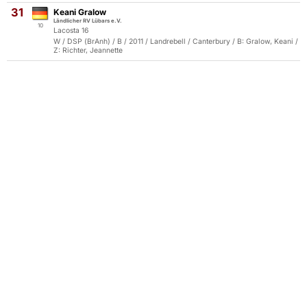
31
Keani Gralow
Ländlicher RV Lübars e.V.
10
Lacosta 16
W / DSP (BrAnh) / B / 2011 / Landrebell / Canterbury / B: Gralow, Keani /
Z: Richter, Jeannette