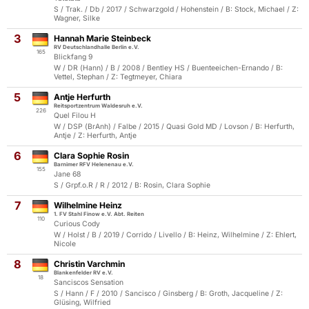
S / Trak. / Db / 2017 / Schwarzgold / Hohenstein / B: Stock, Michael / Z:
Wagner, Silke
3
Hannah Marie Steinbeck
RV Deutschlandhalle Berlin e.V.
165
Blickfang 9
W / DR (Hann) / B / 2008 / Bentley HS / Buenteeichen-Ernando / B:
Vettel, Stephan / Z: Tegtmeyer, Chiara
5
Antje Herfurth
Reitsportzentrum Waldesruh e.V.
226
Quel Filou H
W / DSP (BrAnh) / Falbe / 2015 / Quasi Gold MD / Lovson / B: Herfurth,
Antje / Z: Herfurth, Antje
6
Clara Sophie Rosin
Barnimer RFV Helenenau e.V.
155
Jane 68
S / Grpf.o.R / R / 2012 / B: Rosin, Clara Sophie
7
Wilhelmine Heinz
1. FV Stahl Finow e.V. Abt. Reiten
110
Curious Cody
W / Holst / B / 2019 / Corrido / Livello / B: Heinz, Wilhelmine / Z: Ehlert,
Nicole
8
Christin Varchmin
Blankenfelder RV e.V.
18
Sanciscos Sensation
S / Hann / F / 2010 / Sancisco / Ginsberg / B: Groth, Jacqueline / Z:
Glüsing, Wilfried