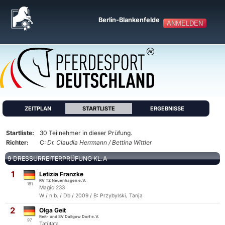
Berlin-Blankenfelde
ANMELDEN
ZEITPLAN
STARTLISTE
ERGEBNISSE
Startliste:
30 Teilnehmer in dieser Prüfung.
Richter:
C:
Dr. Claudia Herrmann / Bettina Wittler
9 DRESSURREITERPRÜFUNG KL.A
1
Letizia Franzke
RV TZ Neuenhagen e.V.
181
Magic 233
W / n.b. / Db / 2009 / B: Przybylski, Tanja
2
Olga Geit
Reit- und SV Dallgow Dorf e.V.
97
Tatütata