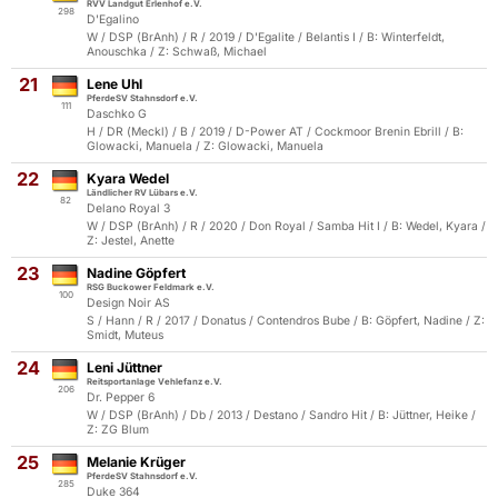
RVV Landgut Erlenhof e.V.
298
D'Egalino
W / DSP (BrAnh) / R / 2019 / D'Egalite / Belantis I / B: Winterfeldt,
Anouschka / Z: Schwaß, Michael
21
Lene Uhl
PferdeSV Stahnsdorf e.V.
111
Daschko G
H / DR (Meckl) / B / 2019 / D-Power AT / Cockmoor Brenin Ebrill / B:
Glowacki, Manuela / Z: Glowacki, Manuela
22
Kyara Wedel
Ländlicher RV Lübars e.V.
82
Delano Royal 3
W / DSP (BrAnh) / R / 2020 / Don Royal / Samba Hit I / B: Wedel, Kyara /
Z: Jestel, Anette
23
Nadine Göpfert
RSG Buckower Feldmark e.V.
100
Design Noir AS
S / Hann / R / 2017 / Donatus / Contendros Bube / B: Göpfert, Nadine / Z:
Smidt, Muteus
24
Leni Jüttner
Reitsportanlage Vehlefanz e.V.
206
Dr. Pepper 6
W / DSP (BrAnh) / Db / 2013 / Destano / Sandro Hit / B: Jüttner, Heike /
Z: ZG Blum
25
Melanie Krüger
PferdeSV Stahnsdorf e.V.
285
Duke 364