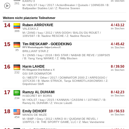
KANTU 3
im Stechen
261
M / HOLST / bay / 2017 / ActionBreaker / Quirado / 108NG39 / B:
Ballywalter Stables Ltd / Z: Roenne Soeren
Weitere nicht platzierte Teilnehmer
14
Ruben ARROYAVE
4 / 43.12
VALESKA Z
im Stechen
386
M / ZANG / bay / 2012 / VAN GOGH / BALOU DU ROUET /
106VS97 / B: Nadine RESCHE / Z: Nadine Resche
15
Tim RIESKAMP - GOEDEKING
4 / 45.42
RFV Westerkappeln-Velpe-Lotte e.V.
im Stechen
35
BRILLIANT STAR Z
S / ZANG / bay / 2018 / BIG STAR / NABAB DE REVE / 108PS05
/ B: Yang Yang WANKE / Z: Willy Blocken
16
Harm LAHDE
8 / 39.50
RC Elmgestüt Drei Eichen e. V.
im Stechen
232
GSI SIR DOMINATOR
G / WESTF / Other / 2017 / DOMINATOR 2000 Z / ARPEGGIO /
107CX30 / B: Martin STRACK, Tanja SCHMIDT-LASKOWSKI / Z:
Gripshöver GbR
17
Ramzy AL DUHAMI
8 / 42.23
H-SECRET BY BORIS
im Stechen
234
M / HOLST / bay / 2015 / KANNAN / CASSINI I / 107HW17 / B:
Ramzy AL DUHAMI / Z: Vincze László
18
Emily DEHOFF
10 / 56.53
MANOU DE MUZE
im Stechen
454
M / BWP / Grey / 2012 / ARKO III / QUIDAM DE REVEL /
106FF21 / B: THE SPORTY GAME, LLC / Z: Marc Vandamme