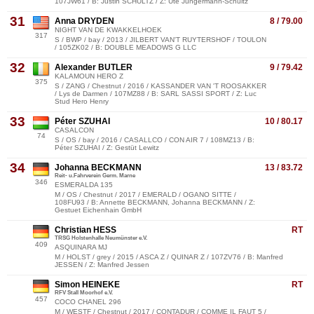
107JW61 / B: Justin SCHULTZ / Z: Ute Jungermann-Schultz
31
Anna DRYDEN
8 / 79.00
NIGHT VAN DE KWAKKELHOEK
317
S / BWP / bay / 2013 / JILBERT VAN'T RUYTERSHOF / TOULON
/ 105ZK02 / B: DOUBLE MEADOWS G LLC
32
Alexander BUTLER
9 / 79.42
KALAMOUN HERO Z
375
S / ZANG / Chestnut / 2016 / KASSANDER VAN 'T ROOSAKKER
/ Lys de Darmen / 107MZ88 / B: SARL SASSI SPORT / Z: Luc
Stud Hero Henry
33
Péter SZUHAI
10 / 80.17
CASALCON
74
S / OS / bay / 2016 / CASALLCO / CON AIR 7 / 108MZ13 / B:
Péter SZUHAI / Z: Gestüt Lewitz
34
Johanna BECKMANN
13 / 83.72
Reit- u.Fahrverein Germ. Marne
346
ESMERALDA 135
M / OS / Chestnut / 2017 / EMERALD / OGANO SITTE /
108FU93 / B: Annette BECKMANN, Johanna BECKMANN / Z:
Gestuet Eichenhain GmbH
Christian HESS
RT
TRSG Holstenhalle Neumünster e.V.
409
ASQUINARA MJ
M / HOLST / grey / 2015 / ASCA Z / QUINAR Z / 107ZV76 / B: Manfred
JESSEN / Z: Manfred Jessen
Simon HEINEKE
RT
RFV Stall Moorhof e.V.
457
COCO CHANEL 296
M / WESTF / Chestnut / 2017 / CONTADUR / COMME IL FAUT 5 /