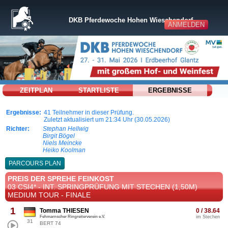
DKB Pferdewoche Hohen Wieschendorf
ANMELDEN
ZEITPLAN
STARTLISTE
ERGEBNISSE
Ergebnisse:
41 Teilnehmer in dieser Prüfung.
Zuletzt aktualisiert um 21:34 Uhr (30.05.2026)
Richter:
Stephan Hellwig
Birgit Bögel
Niels Meincke
Heiko Koolman
PARCOURS PLAN
PREIS DER SPREHE FEINKOST
03 CSI4* - INT. SPRINGPRÜFUNG MIT STECHEN (1,50M)
MEDIUM TOUR - FINALE
1
Tomma THIESEN
0 / 38.64
Fehmarnscher Ringreiterverein e.V.
im Stechen
31
BERT 74