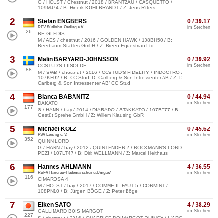
G / HOLST / Chestnut / 2018 / BRANTZAU / CASQUETTO /
109MJ74 / B: Hinerk KÖHLBRANDT / Z: Jens Ritters
2
Stefan ENGBERS
0 / 39.17
RFV Südlohn-Oeding e.V.
im Stechen
26
BE GLEDIS
M / AES / chestnut / 2016 / GOLDEN HAWK / 108BH50 / B:
Beerbaum Stables GmbH / Z: Breen Equestrian Ltd.
3
Malin BARYARD-JOHNSSON
0 / 39.92
CCSTUD'S LIISOLDE
im Stechen
88
M / SWB / chestnut / 2016 / CCSTUD'S FIDELITY / INDOCTRO /
107KH92 / B: CC Stud, D. Carlberg & Son Intressenter AB / Z: D.
Carlberg & Son Intressenter AB/ CC Stud
4
Bianca BABANITZ
0 / 44.94
DAKATO
im Stechen
177
S / HANN / bay / 2014 / DIARADO / STAKKATO / 107BT77 / B:
Gestüt Sprehe GmbH / Z: Willem Klausing GbR
5
Michael KÖLZ
0 / 45.62
PSV Leisnig e. V.
im Stechen
352
QUINN LORD
G / HANN / bay / 2012 / QUINTENDER 2 / BOCKMANN'S LORD
PEZI / 107LT47 / B: Dirk WELLMANN / Z: Marcel Heithaus
6
Hannes AHLMANN
4 / 36.55
RuFV Hanerau-Hademarschen u.Umg.eV
im Stechen
116
CIMAROSA 4
M / HOLST / bay / 2017 / COMME IL FAUT 5 / CORMINT /
108PN10 / B: Jürgen BÖGE / Z: Peter Böge
7
Eiken SATO
4 / 38.29
GALLIMARD BOIS MARGOT
im Stechen
227
S / chestnut / 2016 / QUAPRICE BOIMARGOT QUINCY / L'ARC