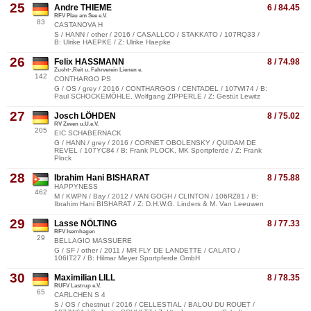
25
Andre THIEME
6 / 84.45
RFV Plau am See e.V.
83
CASTANOVA H
S / HANN / other / 2016 / CASALLCO / STAKKATO / 107RQ33 /
B: Ulrike HAEPKE / Z: Ulrike Haepke
26
Felix HASSMANN
8 / 74.98
Zucht-,Reit u. Fahrverein Lienen e.
142
CONTHARGO PS
G / OS / grey / 2016 / CONTHARGOS / CENTADEL / 107WI74 / B:
Paul SCHOCKEMÖHLE, Wolfgang ZIPPERLE / Z: Gestüt Lewitz
27
Josch LÖHDEN
8 / 75.02
RV Zeven u.U.e.V.
205
EIC SCHABERNACK
G / HANN / grey / 2016 / CORNET OBOLENSKY / QUIDAM DE
REVEL / 107YC84 / B: Frank PLOCK, MK Sportpferde / Z: Frank
Plock
28
Ibrahim Hani BISHARAT
8 / 75.88
HAPPYNESS
462
M / KWPN / Bay / 2012 / VAN GOGH / CLINTON / 106RZ81 / B:
Ibrahim Hani BISHARAT / Z: D.H.W.G. Linders & M. Van Leeuwen
29
Lasse NÖLTING
8 / 77.33
RFV Isernhagen
29
BELLAGIO MASSUERE
G / SF / other / 2011 / MR FLY DE LANDETTE / CALATO /
106IT27 / B: Hilmar Meyer Sportpferde GmbH
30
Maximilian LILL
8 / 78.35
RUFV Lastrup e.V.
65
CARLCHEN S 4
S / OS / chestnut / 2016 / CELLESTIAL / BALOU DU ROUET /