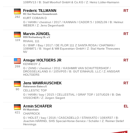
108RV13 / B: Stall Moorhof GmbH & Co.KG / Z: Heinz Lütke-Harmann
Frederic TILLMANN
RT
RC Gut Neuhaus Grevenbroich
282
KURT COBAIN D
G / HANN / chestnut / 2017 / KANNAN / CADOR 5 / 108ZL09 / B: Helmut
WEBER / Z: Jens Degenhardt
Marvin JÜNGEL
RT
RSV Rothenburg OL e.V.
119
RIVAAL 111
G / BWP / Bay / 2017 / DE FLOR 111 Z SANTA ROSA / CHATMAN /
108NM71 / B: Vogel & Will Equestrian GmbH / Z: Stal Harrie Theeuwes
NV
Ansgar HOLTGERS JR
RT
KENNEDY Z
269
G / ZANG / chestnut / 2011 / KASHMIR VAN SCHUTTERSHOF /
DROSSELKLANG II / 105VP05 / B: GUT EINHAUS, LLC / Z: ANSGAR
HOLTGERS
Jens WAWRAUSCHEK
RT
Reiterverein Balve e.V.
90
CELLESTIC TOP
G / HANN / bay / 2015 / CELLESTIAL / GRAF TOP / 107UG29 / B: Dirk
VISSCHER / Z: Jürgen Siegert
Armin SCHÄFER
EL
RV Mannheim
421
CHAPROCK
G / HOLST / bay / 2016 / CASCADELLO / STAKKATO / 108XR37 / B:
Joachim HÄRING, SHS Special-Horse-Service / Schäfer / Z: Reimer Detlef
Hennings