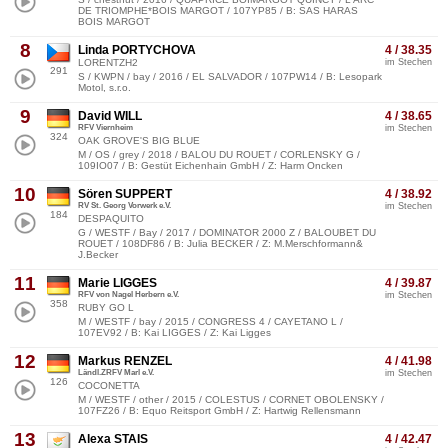
DE TRIOMPHE*BOIS MARGOT / 107YP85 / B: SAS HARAS
BOIS MARGOT
8
Linda PORTYCHOVA
4 / 38.35
LORENTZH2
im Stechen
291
S / KWPN / bay / 2016 / EL SALVADOR / 107PW14 / B: Lesopark
Motol, s.r.o.
9
David WILL
4 / 38.65
RFV Viernheim
im Stechen
324
OAK GROVE'S BIG BLUE
M / OS / grey / 2018 / BALOU DU ROUET / CORLENSKY G /
109IO07 / B: Gestüt Eichenhain GmbH / Z: Harm Oncken
10
Sören SUPPERT
4 / 38.92
RV St. Georg Vorwerk e.V.
im Stechen
184
DESPAQUITO
G / WESTF / Bay / 2017 / DOMINATOR 2000 Z / BALOUBET DU
ROUET / 108DF86 / B: Julia BECKER / Z: M.Merschformann&
J.Becker
11
Marie LIGGES
4 / 39.87
RFV von Nagel Herbern e.V.
im Stechen
358
RUBY GO L
M / WESTF / bay / 2015 / CONGRESS 4 / CAYETANO L /
107EV92 / B: Kai LIGGES / Z: Kai Ligges
12
Markus RENZEL
4 / 41.98
Ländl.ZRFV Marl e.V.
im Stechen
126
COCONETTA
M / WESTF / other / 2015 / COLESTUS / CORNET OBOLENSKY /
107FZ26 / B: Equo Reitsport GmbH / Z: Hartwig Rellensmann
13
Alexa STAIS
4 / 42.47