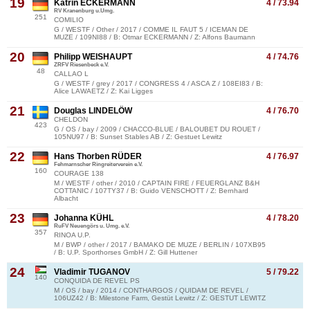
19
Katrin ECKERMANN
4 / 73.94
RV Kranenburg u.Umg.
251
COMILIO
G / WESTF / Other / 2017 / COMME IL FAUT 5 / ICEMAN DE
MUZE / 109NI88 / B: Otmar ECKERMANN / Z: Alfons Baumann
20
Philipp WEISHAUPT
4 / 74.76
ZRFV Riesenbeck e.V.
48
CALLAO L
G / WESTF / grey / 2017 / CONGRESS 4 / ASCA Z / 108EI83 / B:
Alice LAWAETZ / Z: Kai Ligges
21
Douglas LINDELÖW
4 / 76.70
CHELDON
423
G / OS / bay / 2009 / CHACCO-BLUE / BALOUBET DU ROUET /
105NU97 / B: Sunset Stables AB / Z: Gestuet Lewitz
22
Hans Thorben RÜDER
4 / 76.97
Fehmarnscher Ringreiterverein e.V.
160
COURAGE 138
M / WESTF / other / 2010 / CAPTAIN FIRE / FEUERGLANZ B&H
COTTANIC / 107TY37 / B: Guido VENSCHOTT / Z: Bernhard
Albacht
23
Johanna KÜHL
4 / 78.20
RuFV Neuengörs u. Umg. e.V.
357
RINOA U.P.
M / BWP / other / 2017 / BAMAKO DE MUZE / BERLIN / 107XB95
/ B: U.P. Sporthorses GmbH / Z: Gill Huttener
24
Vladimir TUGANOV
5 / 79.22
140
CONQUIDA DE REVEL PS
M / OS / bay / 2014 / CONTHARGOS / QUIDAM DE REVEL /
106UZ42 / B: Milestone Farm, Gestüt Lewitz / Z: GESTUT LEWITZ