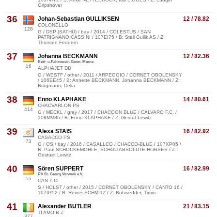
Gripshöver
36
Johan-Sebastian GULLIKSEN
12 / 78.82
COLONELLO
128
G / DSP (SATHÜ) / bay / 2014 / COLESTUS / SAN
PATRIGNANO CASSINI / 107EI75 / B: Stall Gullik AS / Z:
Thorsten Feddern
37
Johanna BECKMANN
12 / 82.36
Reit- u.Fahrverein Germ. Marne
16
ALPHAJET DB
G / WESTF / other / 2011 / ARPEGGIO / CORNET OBOLENSKY
/ 106EE45 / B: Annette BECKMANN, Johanna BECKMANN / Z:
Brügmann, Delia
38
Enno KLAPHAKE
14 / 80.61
CHACVARLON PS
414
G / MECKL / grey / 2017 / CHACOON BLUE / CALVARO F.C. /
108MM86 / B: Enno KLAPHAKE / Z: Gestüt Lewitz
39
Alexa STAIS
16 / 82.92
CASACCO PS
73
G / OS / bay / 2016 / CASALLCO / CHACCO-BLUE / 107XP05 /
B: Paul SCHOCKEMÖHLE, SCHOU ABSOLUTE HORSES / Z:
Gestuet Lewitz
40
Sören SUPPERT
16 / 82.99
RV St. Georg Vorwerk e.V.
55
CAN TICI
S / HOLST / other / 2015 / CORNET OBOLENSKY / CANTO 16 /
107IG52 / B: Reiner SCHMITZ / Z: Rohwedder, Timm
41
Alexander BUTLER
21 / 83.15
TI AMO B Z
377