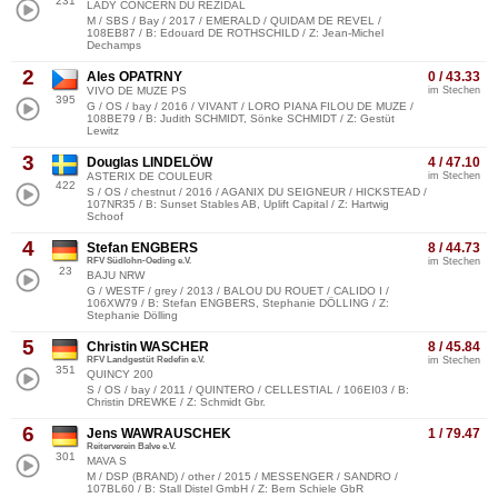
231
LADY CONCERN DU REZIDAL
M / SBS / Bay / 2017 / EMERALD / QUIDAM DE REVEL /
108EB87 / B: Edouard DE ROTHSCHILD / Z: Jean-Michel
Dechamps
2
Ales OPATRNY
0 / 43.33
VIVO DE MUZE PS
im Stechen
395
G / OS / bay / 2016 / VIVANT / LORO PIANA FILOU DE MUZE /
108BE79 / B: Judith SCHMIDT, Sönke SCHMIDT / Z: Gestüt
Lewitz
3
Douglas LINDELÖW
4 / 47.10
ASTERIX DE COULEUR
im Stechen
422
S / OS / chestnut / 2016 / AGANIX DU SEIGNEUR / HICKSTEAD /
107NR35 / B: Sunset Stables AB, Uplift Capital / Z: Hartwig
Schoof
4
Stefan ENGBERS
8 / 44.73
RFV Südlohn-Oeding e.V.
im Stechen
23
BAJU NRW
G / WESTF / grey / 2013 / BALOU DU ROUET / CALIDO I /
106XW79 / B: Stefan ENGBERS, Stephanie DÖLLING / Z:
Stephanie Dölling
5
Christin WASCHER
8 / 45.84
RFV Landgestüt Redefin e.V.
im Stechen
351
QUINCY 200
S / OS / bay / 2011 / QUINTERO / CELLESTIAL / 106EI03 / B:
Christin DREWKE / Z: Schmidt Gbr.
6
Jens WAWRAUSCHEK
1 / 79.47
Reiterverein Balve e.V.
301
MAVA S
M / DSP (BRAND) / other / 2015 / MESSENGER / SANDRO /
107BL60 / B: Stall Distel GmbH / Z: Bern Schiele GbR