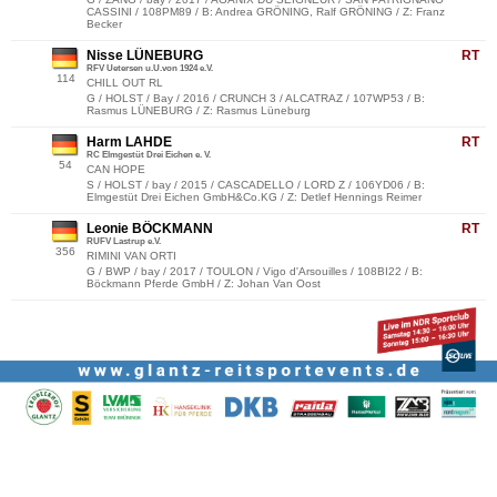
CASSINI / 108PM89 / B: Andrea GRÖNING, Ralf GRÖNING / Z: Franz
Becker
Nisse LÜNEBURG
RT
RFV Uetersen u.U.von 1924 e.V.
114
CHILL OUT RL
G / HOLST / Bay / 2016 / CRUNCH 3 / ALCATRAZ / 107WP53 / B:
Rasmus LÜNEBURG / Z: Rasmus Lüneburg
Harm LAHDE
RT
RC Elmgestüt Drei Eichen e. V.
54
CAN HOPE
S / HOLST / bay / 2015 / CASCADELLO / LORD Z / 106YD06 / B:
Elmgestüt Drei Eichen GmbH&Co.KG / Z: Detlef Hennings Reimer
Leonie BÖCKMANN
RT
RUFV Lastrup e.V.
356
RIMINI VAN ORTI
G / BWP / bay / 2017 / TOULON / Vigo d'Arsouilles / 108BI22 / B:
Böckmann Pferde GmbH / Z: Johan Van Oost