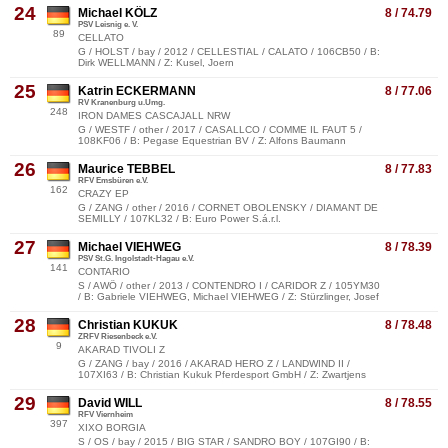
24
Michael KÖLZ
8 / 74.79
PSV Leisnig e. V.
89
CELLATO
G / HOLST / bay / 2012 / CELLESTIAL / CALATO / 106CB50 / B:
Dirk WELLMANN / Z: Kusel, Joern
25
Katrin ECKERMANN
8 / 77.06
RV Kranenburg u.Umg.
248
IRON DAMES CASCAJALL NRW
G / WESTF / other / 2017 / CASALLCO / COMME IL FAUT 5 /
108KF06 / B: Pegase Equestrian BV / Z: Alfons Baumann
26
Maurice TEBBEL
8 / 77.83
RFV Emsbüren e.V.
162
CRAZY EP
G / ZANG / other / 2016 / CORNET OBOLENSKY / DIAMANT DE
SEMILLY / 107KL32 / B: Euro Power S.á.r.l.
27
Michael VIEHWEG
8 / 78.39
PSV St.G. Ingolstadt-Hagau e.V.
141
CONTARIO
S / AWÖ / other / 2013 / CONTENDRO I / CARIDOR Z / 105YM30
/ B: Gabriele VIEHWEG, Michael VIEHWEG / Z: Stürzlinger, Josef
28
Christian KUKUK
8 / 78.48
ZRFV Riesenbeck e.V.
9
AKARAD TIVOLI Z
G / ZANG / bay / 2016 / AKARAD HERO Z / LANDWIND II /
107XI63 / B: Christian Kukuk Pferdesport GmbH / Z: Zwartjens
29
David WILL
8 / 78.55
RFV Viernheim
397
XIXO BORGIA
S / OS / bay / 2015 / BIG STAR / SANDRO BOY / 107GI90 / B: