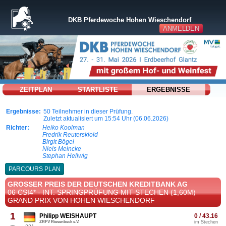
DKB Pferdewoche Hohen Wieschendorf
ANMELDEN
ZEITPLAN
STARTLISTE
ERGEBNISSE
Ergebnisse:
50 Teilnehmer in dieser Prüfung.
Zuletzt aktualisiert um 15:54 Uhr (06.06.2026)
Richter:
Heiko Koolman
Fredrik Reuterskiold
Birgit Bögel
Niels Meincke
Stephan Hellwig
PARCOURS PLAN
GROSSER PREIS DER DEUTSCHEN KREDITBANK AG
06 CSI4* - INT. SPRINGPRÜFUNG MIT STECHEN (1,60M)
GRAND PRIX VON HOHEN WIESCHENDORF
1
Philipp WEISHAUPT
0 / 43.16
ZRFV Riesenbeck e.V.
im Stechen