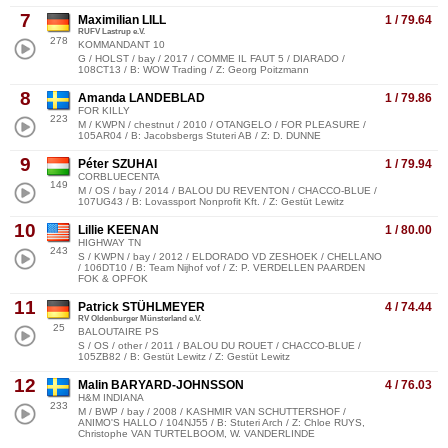
7
Maximilian LILL
1 / 79.64
RUFV Lastrup e.V.
278
KOMMANDANT 10
G / HOLST / bay / 2017 / COMME IL FAUT 5 / DIARADO /
108CT13 / B: WOW Trading / Z: Georg Poitzmann
8
Amanda LANDEBLAD
1 / 79.86
FOR KILLY
223
M / KWPN / chestnut / 2010 / OTANGELO / FOR PLEASURE /
105AR04 / B: Jacobsbergs Stuteri AB / Z: D. DUNNE
9
Péter SZUHAI
1 / 79.94
CORBLUECENTA
149
M / OS / bay / 2014 / BALOU DU REVENTON / CHACCO-BLUE /
107UG43 / B: Lovassport Nonprofit Kft. / Z: Gestüt Lewitz
10
Lillie KEENAN
1 / 80.00
HIGHWAY TN
243
S / KWPN / bay / 2012 / ELDORADO VD ZESHOEK / CHELLANO
/ 106DT10 / B: Team Nijhof vof / Z: P. VERDELLEN PAARDEN
FOK & OPFOK
11
Patrick STÜHLMEYER
4 / 74.44
RV Oldenburger Münsterland e.V.
25
BALOUTAIRE PS
S / OS / other / 2011 / BALOU DU ROUET / CHACCO-BLUE /
105ZB82 / B: Gestüt Lewitz / Z: Gestüt Lewitz
12
Malin BARYARD-JOHNSSON
4 / 76.03
H&M INDIANA
233
M / BWP / bay / 2008 / KASHMIR VAN SCHUTTERSHOF /
ANIMO'S HALLO / 104NJ55 / B: Stuteri Arch / Z: Chloe RUYS,
Christophe VAN TURTELBOOM, W. VANDERLINDE