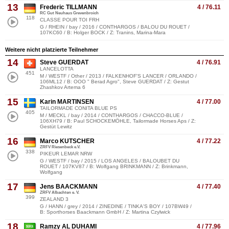
13
Frederic TILLMANN
4 / 76.11
RC Gut Neuhaus Grevenbroich
118
CLASSE POUR TOI FRH
G / RHEIN / bay / 2016 / CONTHARGOS / BALOU DU ROUET /
107KC60 / B: Holger BOCK / Z: Tranins, Marina-Mara
Weitere nicht platzierte Teilnehmer
14
Steve GUERDAT
4 / 76.91
LANCELOTTA
451
M / WESTF / Other / 2013 / FALKENHOF'S LANCER / ORLANDO /
106ML12 / B: OOO " Berad Agro", Steve GUERDAT / Z: Gestut
Zhashkov Artema 6
15
Karin MARTINSEN
4 / 77.00
TAILORMADE CONITA BLUE PS
405
M / MECKL / bay / 2014 / CONTHARGOS / CHACCO-BLUE /
106XH79 / B: Paul SCHOCKEMÖHLE, Tailormade Horses Aps / Z:
Gestüt Lewitz
16
Marco KUTSCHER
4 / 77.22
ZRFV Riesenbeck e.V.
338
PIKEUR LEMAR NRW
G / WESTF / bay / 2015 / LOS ANGELES / BALOUBET DU
ROUET / 107KV87 / B: Wolfgang BRINKMANN / Z: Brinkmann,
Wolfgang
17
Jens BAACKMANN
4 / 77.40
ZRFV Albachten e. V.
399
ZEALAND 3
G / HANN / grey / 2014 / ZINEDINE / TINKA'S BOY / 107BW49 /
B: Sporthorses Baackmann GmbH / Z: Martina Czylwick
18
Ramzy AL DUHAMI
4 / 77.96