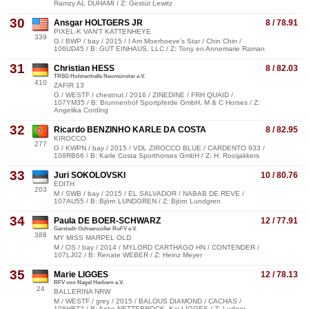
Ramzy AL DUHAMI / Z: Gestüt Lewitz
30
Ansgar HOLTGERS JR
8 / 78.91
PIXEL-K VAN'T KATTENHEYE
339
G / BWP / bay / 2015 / I Am Moerhoeve's Star / Chin Chin /
106UD45 / B: GUT EINHAUS, LLC / Z: Tony en Annemarie Raman
31
Christian HESS
8 / 82.03
TRSG Holstenhalle Neumünster e.V.
410
ZAFIR 13
G / WESTF / chestnut / 2016 / ZINEDINE / FRH QUAID /
107YM35 / B: Brunnenhof Sportpferde GmbH, M & C Horses / Z:
Angelika Cording
32
Ricardo BENZINHO KARLE DA COSTA
8 / 82.95
KIROCCO
277
G / KWPN / bay / 2015 / VDL ZIROCCO BLUE / CARDENTO 933 /
108RB66 / B: Karle Costa Sporthorses GmbH / Z: H. Rooijakkers
33
Juri SOKOLOVSKI
10 / 80.76
EDITH
203
M / SWB / bay / 2015 / EL SALVADOR / NABAB DE REVE /
107AU55 / B: Björn LUNDGREN / Z: Björn Lundgren
34
Paula DE BOER-SCHWARZ
12 / 77.91
Garstedt-Ochsenzoller RuFV e.V.
388
MY MISS MARPEL OLD
M / OS / bay / 2014 / MYLORD CARTHAGO HN / CONTENDER /
107LJ02 / B: Renate WEBER / Z: Heinz Meyer
35
Marie LIGGES
12 / 78.13
RFV von Nagel Herbern e.V.
24
BALLERINA NRW
M / WESTF / grey / 2015 / BALOUS DIAMOND / CACHAS /
108HR72 / B: Anke NETTEBROCK, Kai LIGGES / Z: Ludger