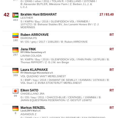
G / ZANG / other / 2011 / TOLAN R. / CHELLANO / 107CN68 /
B: Alexander BUTLER, Milestone Farm / Z: Berben J.L.J. &
L.C.J.
42
Ibrahim Hani BISHARAT
27 / 93.40
LESTHER
463
S / KWPN / Bay / 2016 / GLENFIDDICH VDL / FARMER /
107YZ72 / B: Bisharat Stables BV, Jos Lansink Horses BV / Z: J.
MOERINGS
Ruben ARROYAVE
RT
DIARONA PS
190
M / OS / grey / 2017 / 108UJ00 / B: Ruben ARROYAVE
Jana FINK
RT
RFV Milte-Sassenberg e.V.
287
LAVINA COLADA
M / KWPN / Bay / 2016 / GLENFIDDICH VDL / PHIN PHIN / 107PL88 / B:
Thomas RIPPERT / Z: G.J.M. ten Berge
Laura KLAPHAKE
RT
RV Oldenburger Münsterland e.V.
389
VDL QUIZANO VAN'T MERELSNEST
S / BWP / bay / 2016 / DIAMANT DE SEMILLY / KANNAN / 107KN18 / B:
VDL Stud / Z: BVBA STOETERIJ'T MERELSNEST
Eiken SATO
RT
CHADELLANO JRA
99
G / OS / bay / 2011 / CHACCO-BLUE / CENTADEL / 106MN84 / B:
JAPAN EQUESTRIAN FEDERATION / Z: GESTÜT LEWITZ
Markus RENZEL
RT
Ländl.ZRFV Marl e.V.
8
AGANOUS Z
G / ZANG / bay / 2017 / AGANIX DU SEIGNEUR / SAN PATRIGNANO