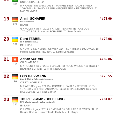
UNTOUCHABLE 32
385
M / HANN / chestnut / 2013 / VAN HELSING / LADY'S KING /
106VB06 / B: SAUDI ARABIAN EQUESTRIAN FEDERATION / Z:
M-C. WIMMER
19
Armin SCHÄFER
4 / 78.69
RV Mannheim
420
DANTE
G / HOLST / grey / 2015 / KADET TER PUTTE / CASCO /
107WC52 / B: Susanne SCHÄFER / Z: Sven Voelz
20
René TEBBEL
4 / 78.96
RFV Emsbüren e.V.
332
PAULUS-L
G / BWP / bay / 2015 / Corydon van T&L / Toulon / 107DW92 / B:
Familie Lenaerts, T&L NV / Z: Louis Lenaerts
21
Adrian SCHMID
4 / 82.86
CHICHARITO 11
113
G / HOLST / grey / 2013 / CASALITO / QUO VADOS / 106OX84 /
B: Adrian SCHMID / Z: K-H. KNUDSEN
22
Felix HASSMANN
5 / 79.55
Zucht-,Reit u. Fahrverein Lienen e.
36
C'EST LA VIE 214
M / WESTF / grey / 2015 / COMME IL FAUT 5 / CRISTALLO 7 /
107ES85 / B: Felix HASSMANN, Gunhild HASSMANN, Reinhard
HASSMANN / Z: Heinz Lenter
23
Tim RIESKAMP - GOEDEKING
7 / 81.07
RFV Westerkappeln-Velpe-Lotte e.V.
247
IB EASY
G / KWPN / grey / 2017 / EMERALD / DALLAS / 107VH55 / B: IB
Berger Reit- u. Turnierpferde GmbH / Z: E. Kuijer