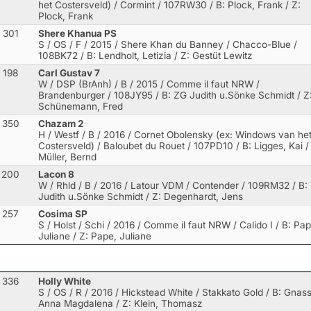
het Costersveld) / Cormint
/ 107RW30 / B: Plock, Frank / Z:
Plock, Frank
301
Shere Khanua PS
S / OS / F / 2015 / Shere Khan du Banney / Chacco-Blue
/
108BK72 / B: Lendholt, Letizia / Z: Gestüt Lewitz
198
Carl Gustav 7
W / DSP (BrAnh) / B / 2015 / Comme il faut NRW /
Brandenburger
/ 108JY95 / B: ZG Judith u.Sönke Schmidt / Z
Schünemann, Fred
350
Chazam 2
H / Westf / B / 2016 / Cornet Obolensky (ex: Windows van he
Costersveld) / Baloubet du Rouet
/ 107PD10 / B: Ligges, Kai /
Müller, Bernd
200
Lacon 8
W / Rhld / B / 2016 / Latour VDM / Contender
/ 109RM32 / B:
Judith u.Sönke Schmidt / Z: Degenhardt, Jens
257
Cosima SP
S / Holst / Schi / 2016 / Comme il faut NRW / Calido I
/ B: Pap
Juliane / Z: Pape, Juliane
336
Holly White
S / OS / R / 2016 / Hickstead White / Stakkato Gold
/ B: Gnass
Anna Magdalena / Z: Klein, Thomasz