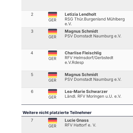
2
Letizia Lendholt
RSG Thür.Burgenland Mühlberg
GER
e.V.
3
Magnus Schmidt
PSV Domstadt Naumburg e.V.
GER
4
Charlise Fleischlig
RFV Helmsdorf/Gerbstedt
GER
e.V.Rdesp
5
Magnus Schmidt
PSV Domstadt Naumburg e.V.
GER
6
Lea-Marie Schwarzer
Ländl. RFV Moringen u.U. e.V.
GER
Weitere nicht platzierte Teilnehmer
7
Lucie Gnass
RFV Hattorf e. V.
GER