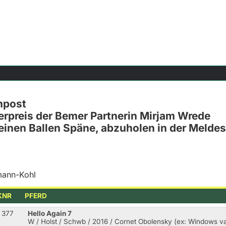
npost
derpreis der Bemer Partnerin Mirjam Wrede
 einen Ballen Späne, abzuholen in der Meldes
mann-Kohl
KNR
PFERD
377
Hello Again 7
W / Holst / Schwb / 2016 / Cornet Obolensky (ex: Windows v