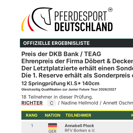
OFFIZIELLE ERGEBNISLISTE
Preis der DKB Bank / TEAG
Ehrenpreis der Firma Döbert & Decke
Der Letztplatzierte erhält einen Son
Die 1. Reserve erhält als Sonderpreis
12 Springprüfung Kl.S* 140cm
Gleichzeitig Qualifikation zur Junior Future Tour 2026/2027
18 Teilnehmer in dieser Prüfung.
RICHTER
/ Nadine Hellmold / Annett Osch
C
RANG
NATION
TEILNEHMER
1
Annabell Plock
RFV Borken e.V.
GER