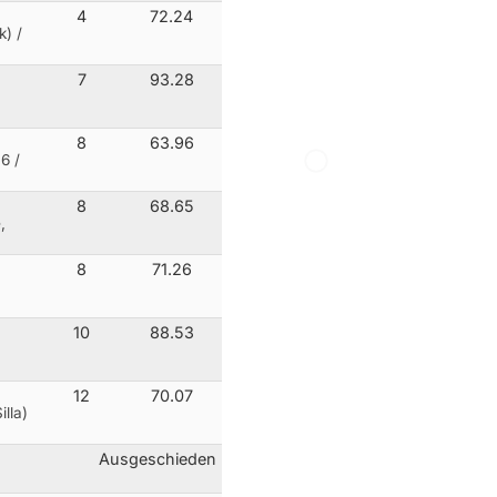
4
72.24
k) /
7
93.28
8
63.96
6 /
8
68.65
,
8
71.26
10
88.53
12
70.07
illa)
Ausgeschieden