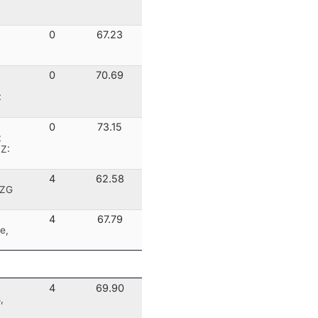
0
67.23
0
70.69
:
0
73.15
t
 Z:
4
62.58
 ZG
4
67.79
e,
4
69.90
,