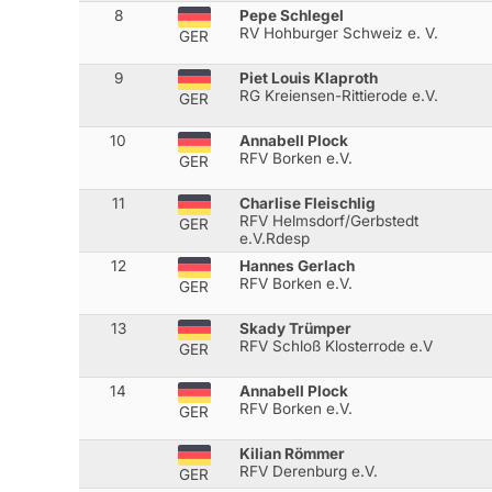
8
Pepe Schlegel
RV Hohburger Schweiz e. V.
GER
9
Piet Louis Klaproth
RG Kreiensen-Rittierode e.V.
GER
10
Annabell Plock
RFV Borken e.V.
GER
11
Charlise Fleischlig
RFV Helmsdorf/Gerbstedt
GER
e.V.Rdesp
12
Hannes Gerlach
RFV Borken e.V.
GER
13
Skady Trümper
RFV Schloß Klosterrode e.V
GER
14
Annabell Plock
RFV Borken e.V.
GER
Kilian Römmer
RFV Derenburg e.V.
GER