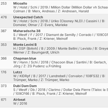
253
Micoallo
W / Holst / Schi / 2019 / Million Dollar (Million Dollar vh Schaa
Colman
/ B: Merx, Andreas / Z: Andresen, Harald
476
Unexpected Catch
W / Holst / Schi / 2018 / Uriko (Clooney NLD) / Cassini I
/ B:
Domeier, Otmar / Z: Evers, Marieke
387
Maharadscha 38
S / Westf / F / 2017 / Diamant de Semilly / Corrado I
/ 109CG1
B: Plock, Frank / Z: Kriener, Meinolf
353
Monte Levini B
H / DSP (BrAnh) / B / 2009 / Monte Bellini / Levisto
/ B: Greye
Werner / Z: Baumgardt, Ulrich
366
Chapman blue
W / Hann / Schi / 2018 / Chacoon Blue / Santini
/ B: Gerlach,
Jörg / Z: ZG Pudenz u.Frühling
176
Lutzz
W / KlDRpf / B / 2017 / Landrebell / Corvalon
/ 108FS32 / B:
Trümper, Marko / Z: Trümper, Marko
373
Dubi Dam Dam
S / Westf / Db / 2018 / Clarimo / Dollar Dela Pierre (Tlaloc la S
/ 109CF66 / B: Plock, Frank / Z: Kriener, Meinolf
671
Airbeat
W / 2016