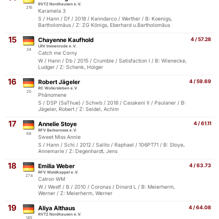
RVTZ Nordhausen e.V.
216
Karamela 3
S / Hann / Df / 2018 / Kanndarco / Werther / B: Koenigs,
Bartholomäus / Z: ZG Königs, Eberhard u.Bartholomäus
15
Chayenne Kaufhold
4 / 57.28
LRV Immenrode e.V.
34
Catch me Corny
W / Hann / Db / 2015 / Crumble / Satisfaction I / B: Wienecke,
Ludger / Z: Schenk, Holger
16
Robert Jägeler
4 / 59.69
RC Wollersleben e.V
20
Phänomene
S / DSP (SaThue) / Schwb / 2018 / Casskeni II / Paulaner / B:
Jägeler, Robert / Z: Seidel, Achim
17
Annelie Stoye
4 / 61.11
RFV Barbarossa e.V.
68
Sweet Miss Annie
S / Hann / Schi / 2012 / Salito / Raphael / 106PT71 / B: Stoye,
Annemarie / Z: Degenhardt, Jens
18
Emilia Weber
4 / 63.73
RFV Waldkappel e.V.
274
Catron WM
W / Westf / B / 2010 / Coronas / Dinard L / B: Meierherm,
Werner / Z: Meierherm, Werner
19
Aliya Althaus
4 / 64.08
RVTZ Nordhausen e.V.
145