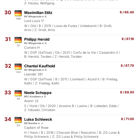
Z: Harjes, Wolfgang
30
Maximilian Stitz
8 / 66.40
RV Wingerode e.V.
498
Lord Louis 17
W / Old / B / 2015 / Louis de Funes / Unbekannt / B: Groß,
Arno / Z: Groß, Arno
31
Philipp Herold
8 / 67.19
RV Wingerode e.V.
32
Cumaro H
W / DSP (SaThue) / Db / 2021 / Corfu de la Vie / Cassandro II /
B: Herold, Torsten / Z: Herold, Torsten
32
Chantal Kaufhold
8 / 67.79
RV Wingerode e.V.
324
Leander 281
W / DSP (SaThue) / B / 2011 / Lionheart / Acord II / B: Freitag,
Kathi / Z: Freitag, Kathi
33
Neele Schoppe
8 / 69.95
RFC Knobben e.V.
44
Avenir 22
S / Holst / Db / 2020 / Acasino B / Lasino / B: Lobedan, Edda /
Z: Häusler, Christian
34
Luisa Schiweck
8 / 71.00
RG Bremke e. v.
63
Captain of Rose
H / Hann / B / 2018 / Chacoon Blue / Rascalino / B: ZG Luisa &
Philip Schiweck / Z: ZG Luisa & Philip Schiweck