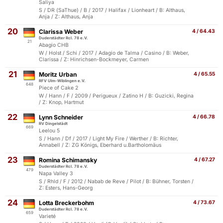
Saliya
S / DR (SaThue) / B / 2017 / Halifax / Lionheart / B: Althaus,
Anja / Z: Althaus, Anja
20
Clarissa Weber
4 / 64.43
Duderstädter Rcl. 78 e.V.
21
Abagio CHB
W / Holst / Schi / 2017 / Adagio de Talma / Casino / B: Weber,
Clarissa / Z: Hinrichsen-Bockmeyer, Carmen
21
Moritz Urban
4 / 65.55
RFV Ulm-Wiblingen e.V.
648
Piece of Cake 2
W / Hann / F / 2009 / Perigueux / Zatino H / B: Guzicki, Regina
/ Z: Knop, Hartmut
22
Lynn Schneider
4 / 66.78
RV Dingelstädt
669
Leelou 5
S / Hann / Df / 2017 / Light My Fire / Werther / B: Richter,
Annabell / Z: ZG Königs, Eberhard u.Bartholomäus
23
Romina Schimansky
4 / 67.27
Duderstädter Rcl. 78 e.V.
479
Napa Valley 3
S / Rhld / F / 2012 / Nabab de Reve / Pilot / B: Bühner, Torsten /
Z: Esters, Hans-Georg
24
Lotta Breckerbohm
4 / 73.67
Duderstädter Rcl. 78 e.V.
659
Varieté