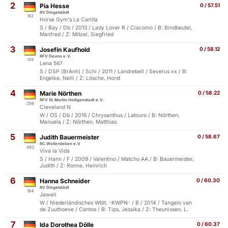
2
Pia Hesse
0 / 57.51
RV Dingelstädt
182
Horse Gym's La Carlita
S / Bay / Db / 2013 / Lady Lover R / Ciacomo / B: Bindbeutel,
Manfred / Z: Mitzel, Siegfried
3
Josefin Kaufhold
0 / 58.12
RFV Deuna e.V.
129
Lena 567
S / DSP (BrAnh) / Schi / 2011 / Landrebell / Severus xx / B:
Engelke, Nelli / Z: Lösche, Horst
4
Marie Nörthen
0 / 58.22
RFV St.Martin Heiligenstadt e.V.
298
Cleveland N
W / OS / Db / 2016 / Chrysanthus / Latouro / B: Nörthen,
Manuela / Z: Nörthen, Matthias
5
Judith Bauermeister
0 / 58.67
RC Wollersleben e.V
493
Viva la Vida
S / Hann / F / 2009 / Valentino / Matcho AA / B: Bauermeister,
Judith / Z: Ronne, Heinrich
6
Hanna Schneider
0 / 60.30
RV Dingelstädt
184
Jawell
W / Niederländisches Wblt. -KWPN- / B / 2014 / Tangelo van
de Zuuthoeve / Cantos / B: Tips, Jessika / Z: Theunissen, L.
7
Ida Dorothea Dölle
0 / 60.37