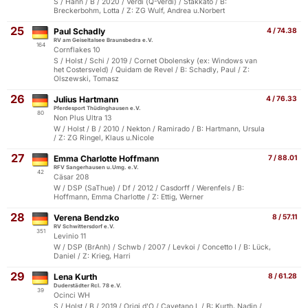
S / Hann / B / 2020 / Verdi (Q-Verdi) / Stakkato / B:
Breckerbohm, Lotta / Z: ZG Wulf, Andrea u.Norbert
25
Paul Schadly
4 / 74.38
RV am Geiseltalsee Braunsbedra e.V.
164
Cornflakes 10
S / Holst / Schi / 2019 / Cornet Obolensky (ex: Windows van
het Costersveld) / Quidam de Revel / B: Schadly, Paul / Z:
Olszewski, Tomasz
26
Julius Hartmann
4 / 76.33
Pferdesport Thüdinghausen e.V.
80
Non Plus Ultra 13
W / Holst / B / 2010 / Nekton / Ramirado / B: Hartmann, Ursula
/ Z: ZG Ringel, Klaus u.Nicole
27
Emma Charlotte Hoffmann
7 / 88.01
RFV Sangerhausen u.Umg. e.V.
42
Cäsar 208
W / DSP (SaThue) / Df / 2012 / Casdorff / Werenfels / B:
Hoffmann, Emma Charlotte / Z: Ettig, Werner
28
Verena Bendzko
8 / 57.11
RV Schwittersdorf e.V.
351
Levinio 11
W / DSP (BrAnh) / Schwb / 2007 / Levkoi / Concetto I / B: Lück,
Daniel / Z: Krieg, Harri
29
Lena Kurth
8 / 61.28
Duderstädter Rcl. 78 e.V.
39
Ocinci WH
S / Holst / B / 2019 / Origi d'O / Cayetano L / B: Kurth, Nadin /