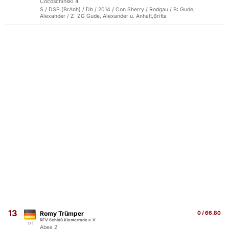
Cocoschinski 4
S / DSP (BrAnh) / Db / 2014 / Con Sherry / Rodgau / B: Gude,
Alexander / Z: ZG Gude, Alexander u. Anhalt,Britta
13
Romy Trümper
0 / 66.80
RFV Schloß Klosterrode e.V
171
Abea 2