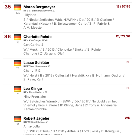
35
Marco Bergmeyer
12 / 67.95
RFV v. Bismarck Exter e.V.
329
Lillyleen
S / Niederländisches Wblt. -KWPN- / Db / 2016 / El Clarimo /
Karandasj (Kastor) / B: Beisswenger, Carlo / Z: R. Fabrie &
A.M. Meester
36
Charlotte Rohde
12 / 73.36
RFV Kaufunger Wald
71
Con Carino 4
W / Meckl. / B / 2015 / Clondyke / Brokat / B: Rohde,
Charlotte / Z: Jürgens, Olaf
Lasse Schlüter
EL
RVTZ Nordhausen e.V.
75
Charly 1712
W / Holst / B / 2015 / Cellestial / Heraldik xx / B: Hofmann, Gudrun /
Z: Rave, Karl
Lea Klinge
EL
RFV Flarchheim e.V.
7
Nino Freestyler
W / Belgisches Warmblut -BWP- / Db / 2017 / No doubt van het
Vlierhof / Eros Platiere / B: Klinge, Jens / Z: Tony u. Annemarie
Raman-Strobbe
Robert Jägeler
WD
RC Wollersleben e.V
18
Alma-Lotta
S / DSP (SaThue) / B / 2011 / Antaeus / Lord Swiss / B: König jun.,