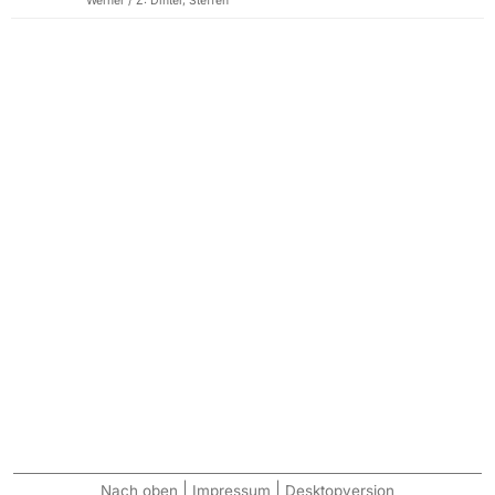
Werner / Z: Dinter, Steffen
|
|
Nach oben
Impressum
Desktopversion