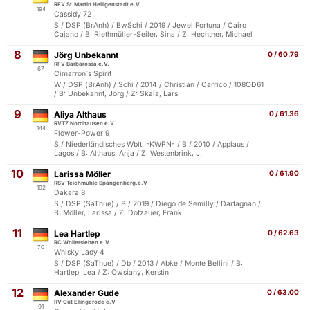
RFV St.Martin Heiligenstadt e.V.
194
Cassidy 72
S / DSP (BrAnh) / BwSchi / 2019 / Jewel Fortuna / Cairo
Cajano / B: Riethmüller-Seiler, Sina / Z: Hechtner, Michael
8
Jörg Unbekannt
0 / 60.79
RFV Barbarossa e.V.
67
Cimarron`s Spirit
W / DSP (BrAnh) / Schi / 2014 / Christian / Carrico / 108OD61
/ B: Unbekannt, Jörg / Z: Skala, Lars
9
Aliya Althaus
0 / 61.36
RVTZ Nordhausen e.V.
144
Flower-Power 9
S / Niederländisches Wblt. -KWPN- / B / 2010 / Applaus /
Lagos / B: Althaus, Anja / Z: Westenbrink, J.
10
Larissa Möller
0 / 61.90
RSV Teichmühle Spangenberg.e.V
192
Dakara 8
S / DSP (SaThue) / B / 2019 / Diego de Semilly / Dartagnan /
B: Möller, Larissa / Z: Dotzauer, Frank
11
Lea Hartlep
0 / 62.63
RC Wollersleben e.V
70
Whisky Lady 4
S / DSP (SaThue) / Db / 2013 / Abke / Monte Bellini / B:
Hartlep, Lea / Z: Owsiany, Kerstin
12
Alexander Gude
0 / 63.00
RV Gut Ellingerode e.V
91