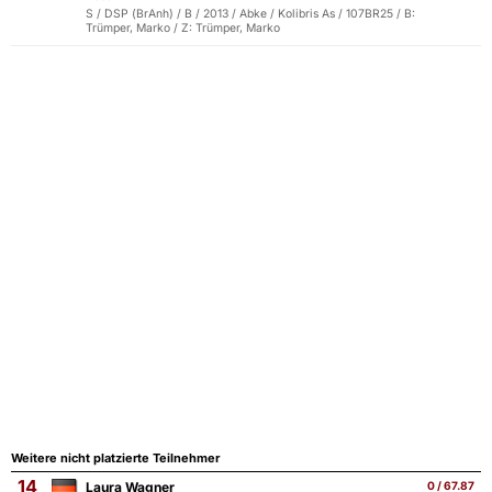
S / DSP (BrAnh) / B / 2013 / Abke / Kolibris As / 107BR25 / B:
Trümper, Marko / Z: Trümper, Marko
Weitere nicht platzierte Teilnehmer
14
Laura Wagner
0 / 67.87