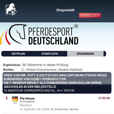
Dingelstädt
ANMELDEN
ZEITPLAN
STARTLISTE
ERGEBNISSE
Ergebnisse:
39 Teilnehmer in dieser Prüfung.
Richter:
C:
/ Robert Greschuchna / Nadine Hellmold
PREIS VON MR. POTT & DEUTSCHES MAKLERFORUM STEFAN HESSE
EHRENPREIS VON DERBY PFERDEFUTTER
DIE 1. RESERVE ERHÄLT ALS SONDERPREIS EINEN BALLEN SPÄNE,
ABZUHOLEN IN DER MELDESTELLE
13 AMATEUR-SPRINGPRÜFUNG KL. A** 100CM
1
Pia Hesse
0 / 55.48
RV Dingelstädt
183
Salvina 3
S / Grpf.o.R / Db / 2013 / B: Bindbeutel, Monika