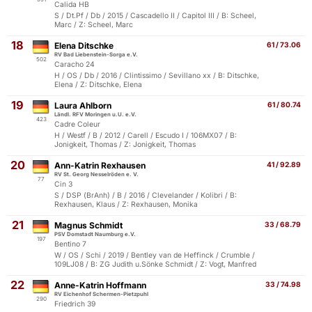
Calida HB
S / Dt.Pf / Db / 2015 / Cascadello II / Capitol III / B: Scheel,
Marc / Z: Scheel, Marc
18
Elena Ditschke
61 / 73.06
RV Bad Liebenstein-Sorga e.V.
502
Caracho 24
H / OS / Db / 2016 / Clintissimo / Sevillano xx / B: Ditschke,
Elena / Z: Ditschke, Elena
19
Laura Ahlborn
61 / 80.74
Ländl. RFV Moringen u.U. e.V.
423
Cadre Coleur
H / Westf / B / 2012 / Carell / Escudo I / 106MX07 / B:
Jonigkeit, Thomas / Z: Jonigkeit, Thomas
20
Ann-Katrin Rexhausen
41 / 92.89
RV St. Georg Nesselröden e. V.
77
Cin 3
S / DSP (BrAnh) / B / 2016 / Clevelander / Kolibri / B:
Rexhausen, Klaus / Z: Rexhausen, Monika
21
Magnus Schmidt
33 / 68.79
PSV Domstadt Naumburg e.V.
197
Bentino 7
W / OS / Schi / 2019 / Bentley van de Heffinck / Crumble /
109LJ08 / B: ZG Judith u.Sönke Schmidt / Z: Vogt, Manfred
22
Anne-Katrin Hoffmann
33 / 74.98
RV Eichenhof Schermen-Pietzpuhl
290
Friedrich 39