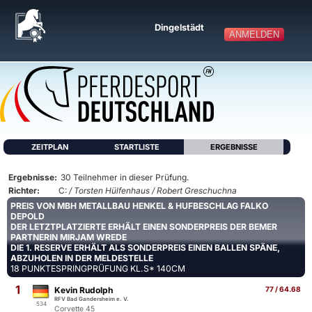
Dingelstädt
ANMELDEN
ZEITPLAN
STARTLISTE
ERGEBNISSE
Ergebnisse:
30 Teilnehmer in dieser Prüfung.
Richter:
C:
/ Torsten Hülfenhaus / Robert Greschuchna
PREIS VON MBH METALLBAU HENKEL & HUFBESCHLAG FALKO
DEPOLD
DER LETZTPLATZIERTE ERHÄLT EINEN SONDERPREIS DER BEMER
PARTNERIN MIRJAM WREDE
DIE 1. RESERVE ERHÄLT ALS SONDERPREIS EINEN BALLEN SPÄNE,
ABZUHOLEN IN DER MELDESTELLE
18 PUNKTESPRINGPRÜFUNG KL.S* 140CM
1
Kevin Rudolph
77 / 64.68
RFV Bad Gandersheim e. V.
534
Corvette 45