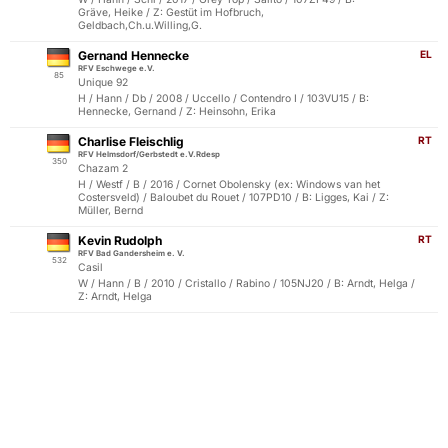
Gräve, Heike / Z: Gestüt im Hofbruch,
Geldbach,Ch.u.Willing,G.
Gernand Hennecke
EL
RFV Eschwege e.V.
85
Unique 92
H / Hann / Db / 2008 / Uccello / Contendro I / 103VU15 / B:
Hennecke, Gernand / Z: Heinsohn, Erika
Charlise Fleischlig
RT
RFV Helmsdorf/Gerbstedt e.V.Rdesp
350
Chazam 2
H / Westf / B / 2016 / Cornet Obolensky (ex: Windows van het
Costersveld) / Baloubet du Rouet / 107PD10 / B: Ligges, Kai / Z:
Müller, Bernd
Kevin Rudolph
RT
RFV Bad Gandersheim e. V.
532
Casil
W / Hann / B / 2010 / Cristallo / Rabino / 105NJ20 / B: Arndt, Helga /
Z: Arndt, Helga