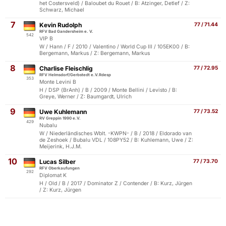
het Costersveld) / Baloubet du Rouet / B: Atzinger, Detlef / Z:
Schwarz, Michael
7
Kevin Rudolph
77 / 71.44
RFV Bad Gandersheim e. V.
542
VIP B
W / Hann / F / 2010 / Valentino / World Cup III / 105EK00 / B:
Bergemann, Markus / Z: Bergemann, Markus
8
Charlise Fleischlig
77 / 72.95
RFV Helmsdorf/Gerbstedt e.V.Rdesp
353
Monte Levini B
H / DSP (BrAnh) / B / 2009 / Monte Bellini / Levisto / B:
Greye, Werner / Z: Baumgardt, Ulrich
9
Uwe Kuhlemann
77 / 73.52
RV Greppin 1990 e.V.
429
Nubalu
W / Niederländisches Wblt. -KWPN- / B / 2018 / Eldorado van
de Zeshoek / Bubalu VDL / 108PY52 / B: Kuhlemann, Uwe / Z:
Meijerink, H.J.M.
10
Lucas Silber
77 / 73.70
RFV Oberkaufungen
292
Diplomat K
H / Old / B / 2017 / Dominator Z / Contender / B: Kurz, Jürgen
/ Z: Kurz, Jürgen