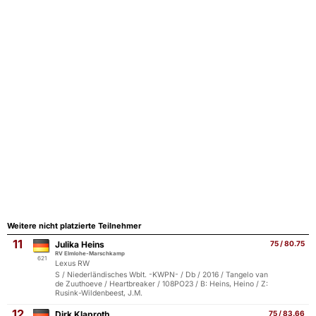
Weitere nicht platzierte Teilnehmer
11
Julika Heins
75 / 80.75
RV Elmlohe-Marschkamp
621
Lexus RW
S / Niederländisches Wblt. -KWPN- / Db / 2016 / Tangelo van
de Zuuthoeve / Heartbreaker / 108PO23 / B: Heins, Heino / Z:
Rusink-Wildenbeest, J.M.
12
Dirk Klaproth
75 / 83.66