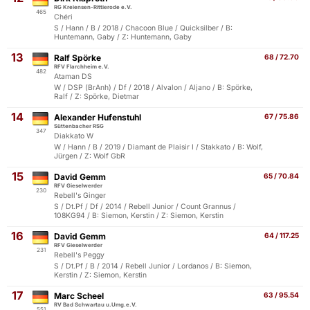
RG Kreiensen-Rittierode e.V.
465
Chéri
S / Hann / B / 2018 / Chacoon Blue / Quicksilber / B:
Huntemann, Gaby / Z: Huntemann, Gaby
13
Ralf Spörke
68 / 72.70
RFV Flarchheim e.V.
482
Ataman DS
W / DSP (BrAnh) / Df / 2018 / Alvalon / Aljano / B: Spörke,
Ralf / Z: Spörke, Dietmar
14
Alexander Hufenstuhl
67 / 75.86
Süttenbacher RSG
347
Diakkato W
W / Hann / B / 2019 / Diamant de Plaisir I / Stakkato / B: Wolf,
Jürgen / Z: Wolf GbR
15
David Gemm
65 / 70.84
RFV Gieselwerder
230
Rebell's Ginger
S / Dt.Pf / Df / 2014 / Rebell Junior / Count Grannus /
108KG94 / B: Siemon, Kerstin / Z: Siemon, Kerstin
16
David Gemm
64 / 117.25
RFV Gieselwerder
231
Rebell's Peggy
S / Dt.Pf / B / 2014 / Rebell Junior / Lordanos / B: Siemon,
Kerstin / Z: Siemon, Kerstin
17
Marc Scheel
63 / 95.54
RV Bad Schwartau u.Umg.e.V.
551