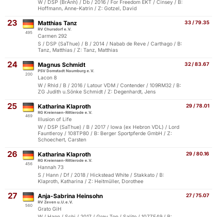
W / DSP (BrAnh) / Db / 2016 / For Freedom EKT / Cinsey / B:
Hoffmann, Anne-Katrin / Z: Gotzel, David
23
Matthias Tanz
33 / 79.35
RV Chursdorf e.V.
495
Carmen 292
S / DSP (SaThue) / B / 2014 / Nabab de Reve / Carthago / B:
Tanz, Matthias / Z: Tanz, Matthias
24
Magnus Schmidt
32 / 83.67
PSV Domstadt Naumburg e.V.
200
Lacon 8
W / Rhld / B / 2016 / Latour VDM / Contender / 109RM32 / B:
ZG Judith u.Sönke Schmidt / Z: Degenhardt, Jens
25
Katharina Klaproth
29 / 78.01
RG Kreiensen-Rittierode e.V.
469
Illusion of Life
W / DSP (SaThue) / B / 2017 / Iowa (ex Hebron VDL) / Lord
Fauntleroy / 108TP80 / B: Berger Sportpferde GmbH / Z:
Schoechert, Carsten
26
Katharina Klaproth
29 / 80.16
RG Kreiensen-Rittierode e.V.
456
Hannah 73
S / Hann / Df / 2018 / Hickstead White / Stakkato / B:
Klaproth, Katharina / Z: Heitmüller, Dorothee
27
Anja-Sabrina Heinsohn
27 / 75.07
RV Zeven u.U.e.V.
560
Grato GiH
W / Hann / Schi / 2017 / Grey Top / Salito / 107ZF49 / B: