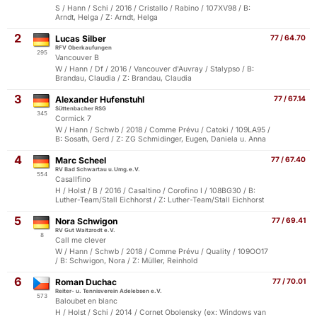
S / Hann / Schi / 2016 / Cristallo / Rabino / 107XV98 / B:
Arndt, Helga / Z: Arndt, Helga
2
Lucas Silber
77 / 64.70
RFV Oberkaufungen
295
Vancouver B
W / Hann / Df / 2016 / Vancouver d'Auvray / Stalypso / B:
Brandau, Claudia / Z: Brandau, Claudia
3
Alexander Hufenstuhl
77 / 67.14
Süttenbacher RSG
345
Cormick 7
W / Hann / Schwb / 2018 / Comme Prévu / Catoki / 109LA95 /
B: Sosath, Gerd / Z: ZG Schmidinger, Eugen, Daniela u. Anna
4
Marc Scheel
77 / 67.40
RV Bad Schwartau u.Umg.e.V.
554
Casallfino
H / Holst / B / 2016 / Casaltino / Corofino I / 108BG30 / B:
Luther-Team/Stall Eichhorst / Z: Luther-Team/Stall Eichhorst
5
Nora Schwigon
77 / 69.41
RV Gut Waitzrodt e.V.
8
Call me clever
W / Hann / Schwb / 2018 / Comme Prévu / Quality / 109OO17
/ B: Schwigon, Nora / Z: Müller, Reinhold
6
Roman Duchac
77 / 70.01
Reiter- u. Tennisverein Adelebsen e.V.
573
Baloubet en blanc
H / Holst / Schi / 2014 / Cornet Obolensky (ex: Windows van