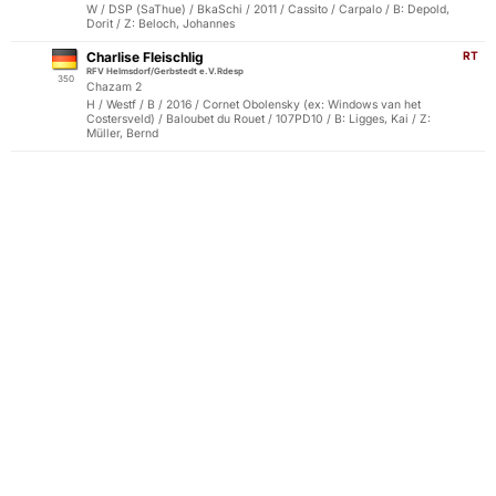
W / DSP (SaThue) / BkaSchi / 2011 / Cassito / Carpalo / B: Depold,
Dorit / Z: Beloch, Johannes
Charlise Fleischlig
RT
RFV Helmsdorf/Gerbstedt e.V.Rdesp
350
Chazam 2
H / Westf / B / 2016 / Cornet Obolensky (ex: Windows van het
Costersveld) / Baloubet du Rouet / 107PD10 / B: Ligges, Kai / Z:
Müller, Bernd