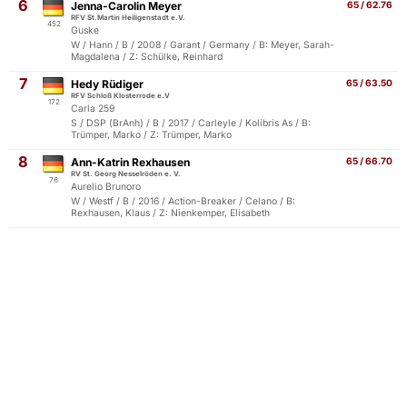
6
Jenna-Carolin Meyer
65 / 62.76
RFV St.Martin Heiligenstadt e.V.
452
Guske
W / Hann / B / 2008 / Garant / Germany / B: Meyer, Sarah-
Magdalena / Z: Schülke, Reinhard
7
Hedy Rüdiger
65 / 63.50
RFV Schloß Klosterrode e.V
172
Carla 259
S / DSP (BrAnh) / B / 2017 / Carleyle / Kolibris As / B:
Trümper, Marko / Z: Trümper, Marko
8
Ann-Katrin Rexhausen
65 / 66.70
RV St. Georg Nesselröden e. V.
76
Aurelio Brunoro
W / Westf / B / 2016 / Action-Breaker / Celano / B:
Rexhausen, Klaus / Z: Nienkemper, Elisabeth