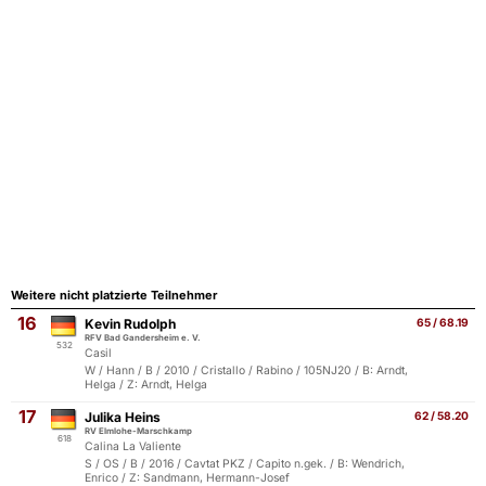
Weitere nicht platzierte Teilnehmer
16
Kevin Rudolph
65 / 68.19
RFV Bad Gandersheim e. V.
532
Casil
W / Hann / B / 2010 / Cristallo / Rabino / 105NJ20 / B: Arndt,
Helga / Z: Arndt, Helga
17
Julika Heins
62 / 58.20
RV Elmlohe-Marschkamp
618
Calina La Valiente
S / OS / B / 2016 / Cavtat PKZ / Capito n.gek. / B: Wendrich,
Enrico / Z: Sandmann, Hermann-Josef