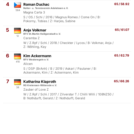
4
Roman Duchac
65 / 58.92
Reiter- u. Tennisverein Adelebsen e.V.
584
Magna Carta 3
S / OS / Schi / 2016 / Magnus Romeo / Come On / B:
Pokorny, Tobias / Z: Harjes, Sabine
5
Anja Volkmar
65 / 61.07
RFV St.Martin Heiligenstadt e.V.
12
Caramba Z
W / Z.Rpf / Schi / 2018 / Checkter / Lycos / B: Volkmar, Anja /
Z: Wöhling, Kay
6
Kim Ackermann
65 / 62.79
RFV Westeregeln e.V.
410
Alicen
S / DSP (BrAnh) / B / 2019 / Askari / Paulaner / B:
Ackermann, Kim / Z: Ackermann, Kim
7
Katharina Klaproth
65 / 66.26
RG Kreiensen-Rittierode e.V.
38
Zauber of Love Z
W / Z.Rpf / Schi / 2017 / Zilverstar T / Chilli Willi / 108NZ50 /
B: Nothdurft, Gerald / Z: Nothdurft, Gerald