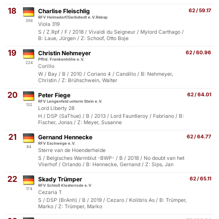
18
Charlise Fleischlig
62 / 59.17
RFV Helmsdorf/Gerbstedt e.V.Rdesp
356
Viola 319
S / Z.Rpf / F / 2018 / Vivaldi du Seigneur / Mylord Carthago /
B: Laue, Jürgen / Z: Schoof, Otto Boje
19
Christin Nehmeyer
62 / 60.96
Pffrd. Frankenhöhe e.V.
224
Corillo
W / Bay / B / 2010 / Coriano 4 / Candillo / B: Nehmeyer,
Christin / Z: Brühschwein, Walter
20
Peter Fiege
62 / 64.01
RFV Lengenfeld unterm Stein e.V.
132
Lord Liberty 28
H / DSP (SaThue) / B / 2013 / Lord Fauntleroy / Fabriano / B:
Fischer, Jonas / Z: Meyer, Susanne
21
Gernand Hennecke
62 / 64.77
RFV Eschwege e.V.
84
Sterre van de Hoenderheide
S / Belgisches Warmblut -BWP- / B / 2018 / No doubt van het
Vlierhof / Orlando / B: Hennecke, Gernand / Z: Sips, Jan
22
Skady Trümper
62 / 65.11
RFV Schloß Klosterrode e.V
174
Cezaria T
S / DSP (BrAnh) / B / 2019 / Cezaro / Kolibris As / B: Trümper,
Marko / Z: Trümper, Marko