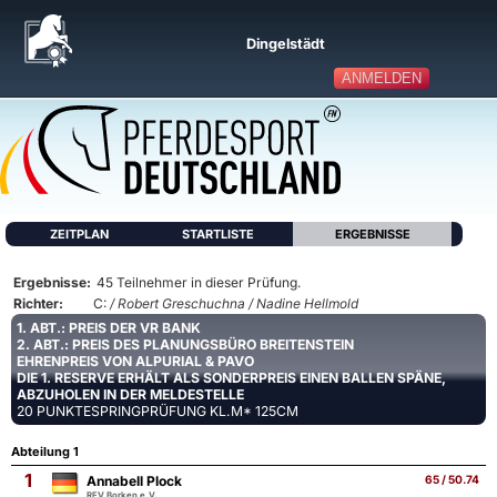
Dingelstädt
ANMELDEN
ZEITPLAN
STARTLISTE
ERGEBNISSE
Ergebnisse:
45 Teilnehmer in dieser Prüfung.
Richter:
C:
/ Robert Greschuchna / Nadine Hellmold
1. ABT.: PREIS DER VR BANK
2. ABT.: PREIS DES PLANUNGSBÜRO BREITENSTEIN
EHRENPREIS VON ALPURIAL & PAVO
DIE 1. RESERVE ERHÄLT ALS SONDERPREIS EINEN BALLEN SPÄNE,
ABZUHOLEN IN DER MELDESTELLE
20 PUNKTESPRINGPRÜFUNG KL.M* 125CM
Abteilung 1
1
Annabell Plock
65 / 50.74
RFV Borken e.V.