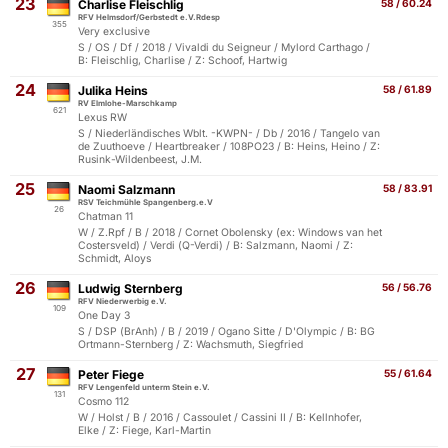
23
Charlise Fleischlig
58 / 60.24
RFV Helmsdorf/Gerbstedt e.V.Rdesp
355
Very exclusive
S / OS / Df / 2018 / Vivaldi du Seigneur / Mylord Carthago /
B: Fleischlig, Charlise / Z: Schoof, Hartwig
24
Julika Heins
58 / 61.89
RV Elmlohe-Marschkamp
621
Lexus RW
S / Niederländisches Wblt. -KWPN- / Db / 2016 / Tangelo van
de Zuuthoeve / Heartbreaker / 108PO23 / B: Heins, Heino / Z:
Rusink-Wildenbeest, J.M.
25
Naomi Salzmann
58 / 83.91
RSV Teichmühle Spangenberg.e.V
26
Chatman 11
W / Z.Rpf / B / 2018 / Cornet Obolensky (ex: Windows van het
Costersveld) / Verdi (Q-Verdi) / B: Salzmann, Naomi / Z:
Schmidt, Aloys
26
Ludwig Sternberg
56 / 56.76
RFV Niederwerbig e.V.
109
One Day 3
S / DSP (BrAnh) / B / 2019 / Ogano Sitte / D'Olympic / B: BG
Ortmann-Sternberg / Z: Wachsmuth, Siegfried
27
Peter Fiege
55 / 61.64
RFV Lengenfeld unterm Stein e.V.
131
Cosmo 112
W / Holst / B / 2016 / Cassoulet / Cassini II / B: Kellnhofer,
Elke / Z: Fiege, Karl-Martin