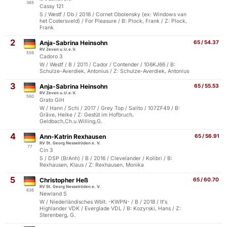
365
Cassy 121
S / Westf / Db / 2018 / Cornet Obolensky (ex: Windows van
het Costersveld) / For Pleasure / B: Plock, Frank / Z: Plock,
Frank
2
Anja-Sabrina Heinsohn
65 / 54.37
RV Zeven u.U.e.V.
556
Cadoro 3
W / Westf / B / 2011 / Cador / Contender / 106KJ66 / B:
Schulze-Averdiek, Antonius / Z: Schulze-Averdiek, Antonius
3
Anja-Sabrina Heinsohn
65 / 55.53
RV Zeven u.U.e.V.
560
Grato GiH
W / Hann / Schi / 2017 / Grey Top / Salito / 107ZF49 / B:
Gräve, Heike / Z: Gestüt im Hofbruch,
Geldbach,Ch.u.Willing,G.
4
Ann-Katrin Rexhausen
65 / 56.91
RV St. Georg Nesselröden e. V.
77
Cin 3
S / DSP (BrAnh) / B / 2016 / Clevelander / Kolibri / B:
Rexhausen, Klaus / Z: Rexhausen, Monika
5
Christopher Heß
65 / 60.70
RV St. Georg Nesselröden e. V.
636
Newland S
W / Niederländisches Wblt. -KWPN- / B / 2018 / It's
Highlander VDK / Everglade VDL / B: Kozyrski, Hans / Z:
Sterenberg, G.