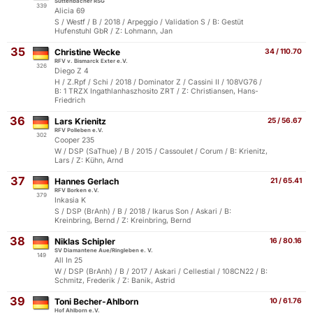
Süttenbacher RSG
339
Alicia 69
S / Westf / B / 2018 / Arpeggio / Validation S / B: Gestüt
Hufenstuhl GbR / Z: Lohmann, Jan
35
Christine Wecke
34 / 110.70
RFV v. Bismarck Exter e.V.
326
Diego Z 4
H / Z.Rpf / Schi / 2018 / Dominator Z / Cassini II / 108VG76 /
B: 1 TRZX Ingathlanhaszhosito ZRT / Z: Christiansen, Hans-
Friedrich
36
Lars Krienitz
25 / 56.67
RFV Polleben e.V.
302
Cooper 235
W / DSP (SaThue) / B / 2015 / Cassoulet / Corum / B: Krienitz,
Lars / Z: Kühn, Arnd
37
Hannes Gerlach
21 / 65.41
RFV Borken e.V.
379
Inkasia K
S / DSP (BrAnh) / B / 2018 / Ikarus Son / Askari / B:
Kreinbring, Bernd / Z: Kreinbring, Bernd
38
Niklas Schipler
16 / 80.16
SV Diamantene Aue/Ringleben e. V.
149
All In 25
W / DSP (BrAnh) / B / 2017 / Askari / Cellestial / 108CN22 / B:
Schmitz, Frederik / Z: Banik, Astrid
39
Toni Becher-Ahlborn
10 / 61.76
Hof Ahlborn e.V.