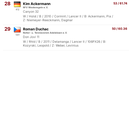
28
Kim Ackermann
53 / 61.74
RFV Westeregeln e.V.
412
Canyon 32
W / Holst / B / 2010 / Cormint / Lancer II / B: Ackermann, Pia /
Z: Niemeyer-Reeckmann, Dagmar
29
Roman Duchac
50 / 60.36
Reiter- u. Tennisverein Adelebsen e.V.
581
Don Jovi 11
W / Rhld / B / 2011 / Delamanga / Lancer II / 106PX26 / B:
Kozyrski, Leopold / Z: Weber, Levinius