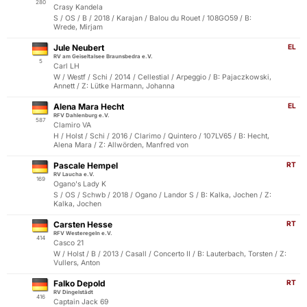
280
Crasy Kandela
S / OS / B / 2018 / Karajan / Balou du Rouet / 108GO59 / B:
Wrede, Mirjam
Jule Neubert
EL
RV am Geiseltalsee Braunsbedra e.V.
5
Carl LH
W / Westf / Schi / 2014 / Cellestial / Arpeggio / B: Pajaczkowski,
Annett / Z: Lütke Harmann, Johanna
Alena Mara Hecht
EL
RFV Dahlenburg e.V.
587
Clamiro VA
H / Holst / Schi / 2016 / Clarimo / Quintero / 107LV65 / B: Hecht,
Alena Mara / Z: Allwörden, Manfred von
Pascale Hempel
RT
RV Laucha e.V.
169
Ogano's Lady K
S / OS / Schwb / 2018 / Ogano / Landor S / B: Kalka, Jochen / Z:
Kalka, Jochen
Carsten Hesse
RT
RFV Westeregeln e.V.
414
Casco 21
W / Holst / B / 2013 / Casall / Concerto II / B: Lauterbach, Torsten / Z:
Vullers, Anton
Falko Depold
RT
RV Dingelstädt
416
Captain Jack 69