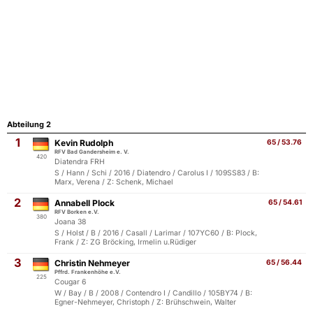
Abteilung 2
1
Kevin Rudolph
65 / 53.76
RFV Bad Gandersheim e. V.
420
Diatendra FRH
S / Hann / Schi / 2016 / Diatendro / Carolus I / 109SS83 / B:
Marx, Verena / Z: Schenk, Michael
2
Annabell Plock
65 / 54.61
RFV Borken e.V.
380
Joana 38
S / Holst / B / 2016 / Casall / Larimar / 107YC60 / B: Plock,
Frank / Z: ZG Bröcking, Irmelin u.Rüdiger
3
Christin Nehmeyer
65 / 56.44
Pffrd. Frankenhöhe e.V.
225
Cougar 6
W / Bay / B / 2008 / Contendro I / Candillo / 105BY74 / B:
Egner-Nehmeyer, Christoph / Z: Brühschwein, Walter