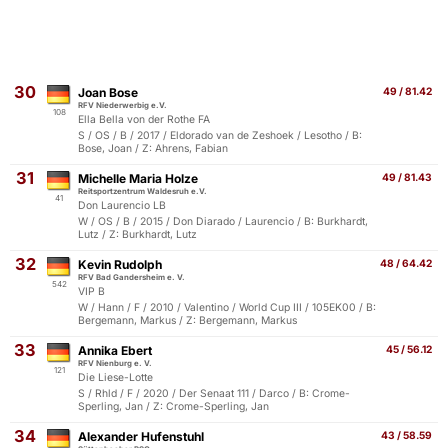
30
Joan Bose
49 / 81.42
RFV Niederwerbig e.V.
108
Ella Bella von der Rothe FA
S / OS / B / 2017 / Eldorado van de Zeshoek / Lesotho / B:
Bose, Joan / Z: Ahrens, Fabian
31
Michelle Maria Holze
49 / 81.43
Reitsportzentrum Waldesruh e.V.
41
Don Laurencio LB
W / OS / B / 2015 / Don Diarado / Laurencio / B: Burkhardt,
Lutz / Z: Burkhardt, Lutz
32
Kevin Rudolph
48 / 64.42
RFV Bad Gandersheim e. V.
542
VIP B
W / Hann / F / 2010 / Valentino / World Cup III / 105EK00 / B:
Bergemann, Markus / Z: Bergemann, Markus
33
Annika Ebert
45 / 56.12
RFV Nienburg e. V.
121
Die Liese-Lotte
S / Rhld / F / 2020 / Der Senaat 111 / Darco / B: Crome-
Sperling, Jan / Z: Crome-Sperling, Jan
34
Alexander Hufenstuhl
43 / 58.59