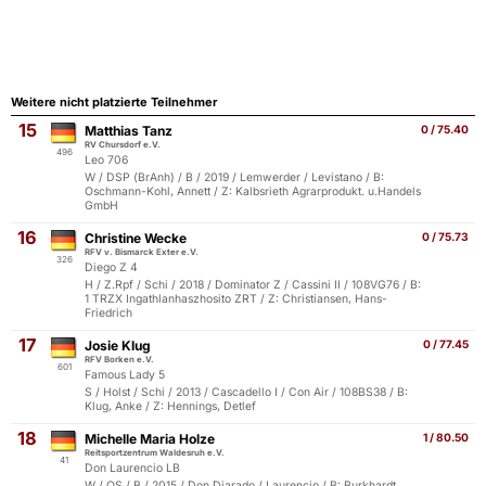
Weitere nicht platzierte Teilnehmer
15
Matthias Tanz
0 / 75.40
RV Chursdorf e.V.
496
Leo 706
W / DSP (BrAnh) / B / 2019 / Lemwerder / Levistano / B:
Oschmann-Kohl, Annett / Z: Kalbsrieth Agrarprodukt. u.Handels
GmbH
16
Christine Wecke
0 / 75.73
RFV v. Bismarck Exter e.V.
326
Diego Z 4
H / Z.Rpf / Schi / 2018 / Dominator Z / Cassini II / 108VG76 / B:
1 TRZX Ingathlanhaszhosito ZRT / Z: Christiansen, Hans-
Friedrich
17
Josie Klug
0 / 77.45
RFV Borken e.V.
601
Famous Lady 5
S / Holst / Schi / 2013 / Cascadello I / Con Air / 108BS38 / B:
Klug, Anke / Z: Hennings, Detlef
18
Michelle Maria Holze
1 / 80.50
Reitsportzentrum Waldesruh e.V.
41
Don Laurencio LB
W / OS / B / 2015 / Don Diarado / Laurencio / B: Burkhardt,