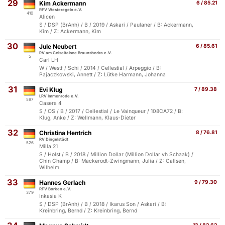
29
Kim Ackermann
6 / 85.21
RFV Westeregeln e.V.
410
Alicen
S / DSP (BrAnh) / B / 2019 / Askari / Paulaner / B: Ackermann,
Kim / Z: Ackermann, Kim
30
Jule Neubert
6 / 85.61
RV am Geiseltalsee Braunsbedra e.V.
5
Carl LH
W / Westf / Schi / 2014 / Cellestial / Arpeggio / B:
Pajaczkowski, Annett / Z: Lütke Harmann, Johanna
31
Evi Klug
7 / 89.38
LRV Immenrode e.V.
597
Casera 4
S / OS / B / 2017 / Cellestial / Le Vainqueur / 108CA72 / B:
Klug, Anke / Z: Wellmann, Klaus-Dieter
32
Christina Hentrich
8 / 76.81
RV Dingelstädt
526
Milla 21
S / Holst / B / 2018 / Million Dollar (Million Dollar vh Schaak) /
Chin Champ / B: Mackerodt-Zwingmann, Julia / Z: Callsen,
Wilhelm
33
Hannes Gerlach
9 / 79.30
RFV Borken e.V.
379
Inkasia K
S / DSP (BrAnh) / B / 2018 / Ikarus Son / Askari / B:
Kreinbring, Bernd / Z: Kreinbring, Bernd