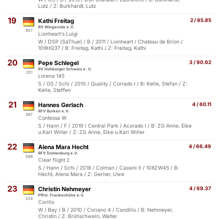
Lutz / Z: Burkhardt, Lutz
19
Kathi Freitag
2 / 85.85
RV Wingerode e.V.
457
Lionheart's Luigi
W / DSP (SaThue) / B / 2011 / Lionheart / Chateau de Brion /
109HQ37 / B: Freitag, Kathi / Z: Freitag, Kathi
20
Pepe Schlegel
3 / 90.62
RV Hohburger Schweiz e. V.
251
Lorena 145
S / OS / Schi / 2010 / Quality / Corrado I / B: Kelle, Stefan / Z:
Kelle, Steffen
21
Hannes Gerlach
4 / 60.11
RFV Borken e.V.
367
Contessa W
S / Hann / F / 2019 / Central Park / Acorado I / B: ZG Anne, Elke
u.Karl Willer / Z: ZG Anne, Elke u.Karl Willer
22
Alena Mara Hecht
4 / 66.49
RFV Dahlenburg e.V.
588
Clear flight 2
S / Hann / Schi / 2018 / Colman / Cassini II / 108ZW45 / B:
Hecht, Alena Mara / Z: Gerner, Uwe
23
Christin Nehmeyer
4 / 69.37
Pffrd. Frankenhöhe e.V.
224
Corillo
W / Bay / B / 2010 / Coriano 4 / Candillo / B: Nehmeyer,
Christin / Z: Brühschwein, Walter