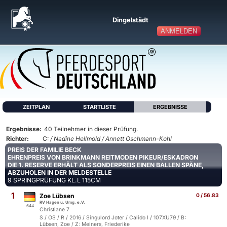
Dingelstädt
ANMELDEN
ZEITPLAN
STARTLISTE
ERGEBNISSE
Ergebnisse:
40 Teilnehmer in dieser Prüfung.
Richter:
C:
/ Nadine Hellmold / Annett Oschmann-Kohl
PREIS DER FAMILIE BECK
EHRENPREIS VON BRINKMANN REITMODEN PIKEUR/ESKADRON
DIE 1. RESERVE ERHÄLT ALS SONDERPREIS EINEN BALLEN SPÄNE,
ABZUHOLEN IN DER MELDESTELLE
9 SPRINGPRÜFUNG KL.L 115CM
1
Zoe Lübsen
0 / 56.83
RV Hagen u. Umg. e.V.
644
Christiane 7
S / OS / R / 2016 / Singulord Joter / Calido I / 107XU79 / B:
Lübsen, Zoe / Z: Meiners, Friederike