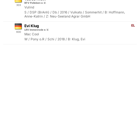
RFV Polleben e.V.
303
Vulind
S / DSP (BrAnh) / Db / 2016 / Vulkato / Sommerhit / B: Hoffmann,
Anne-Katrin / Z: Neu-Seeland Agrar GmbH
Evi Klug
EL
LRV Immenrode e.V.
600
Mac Cool
W / Pony o.R / Schi / 2018 / B: Klug, Evi