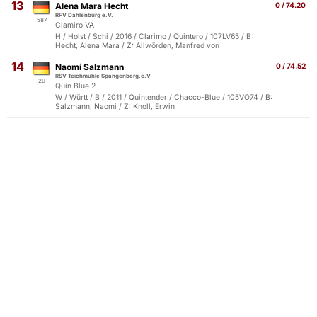
13
Alena Mara Hecht
0 / 74.20
RFV Dahlenburg e.V.
587
Clamiro VA
H / Holst / Schi / 2016 / Clarimo / Quintero / 107LV65 / B:
Hecht, Alena Mara / Z: Allwörden, Manfred von
14
Naomi Salzmann
0 / 74.52
RSV Teichmühle Spangenberg.e.V
29
Quin Blue 2
W / Württ / B / 2011 / Quintender / Chacco-Blue / 105VO74 / B:
Salzmann, Naomi / Z: Knoll, Erwin