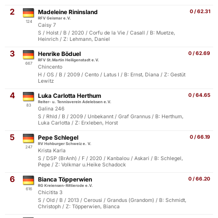
2
Madeleine Rininsland
0 / 62.31
RFV Geismar e.V.
124
Caisy 7
S / Holst / B / 2020 / Corfu de la Vie / Casall / B: Muetze,
Heinrich / Z: Lehmann, Daniel
3
Henrike Böduel
0 / 62.69
RFV St.Martin Heiligenstadt e.V.
667
Chincento
H / OS / B / 2009 / Cento / Latus I / B: Ernst, Diana / Z: Gestüt
Lewitz
4
Luka Carlotta Herthum
0 / 64.65
Reiter- u. Tennisverein Adelebsen e.V.
83
Galina 246
S / Rhld / B / 2009 / Unbekannt / Graf Grannus / B: Herthum,
Luka Carlotta / Z: Erxleben, Horst
5
Pepe Schlegel
0 / 66.19
RV Hohburger Schweiz e. V.
247
Krista Karla
S / DSP (BrAnh) / F / 2020 / Kanbalou / Askari / B: Schlegel,
Pepe / Z: Volkmar u.Heike Schadock
6
Bianca Töpperwien
0 / 66.20
RG Kreiensen-Rittierode e.V.
616
Chicitita 3
S / Old / B / 2013 / Cerousi / Grandus (Grandom) / B: Schmidt,
Christoph / Z: Töpperwien, Bianca