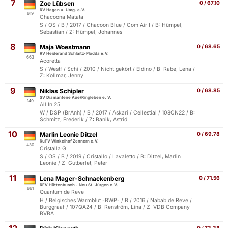
7
Zoe Lübsen
0 / 67.10
RV Hagen u. Umg. e.V.
619
Chacoona Matata
S / OS / B / 2017 / Chacoon Blue / Com Air I / B: Hümpel,
Sebastian / Z: Hümpel, Johannes
8
Maja Woestmann
0 / 68.65
RV Heiderand Schlaitz-Plodda e.V.
663
Acoretta
S / Westf / Schi / 2010 / Nicht gekört / Eldino / B: Rabe, Lena /
Z: Kollmar, Jenny
9
Niklas Schipler
0 / 68.85
SV Diamantene Aue/Ringleben e. V.
149
All In 25
W / DSP (BrAnh) / B / 2017 / Askari / Cellestial / 108CN22 / B:
Schmitz, Frederik / Z: Banik, Astrid
10
Marlin Leonie Ditzel
0 / 69.78
RuFV Winkelhof Zennern e.V.
430
Cristalla G
S / OS / B / 2019 / Cristallo / Lavaletto / B: Ditzel, Marlin
Leonie / Z: Gutberlet, Peter
11
Lena Mager-Schnackenberg
0 / 71.56
RFV Hüttenbusch - Neu St. Jürgen e.V.
661
Quantum de Reve
H / Belgisches Warmblut -BWP- / B / 2016 / Nabab de Reve /
Burggraaf / 107QA24 / B: Renström, Lina / Z: VDB Company
BVBA