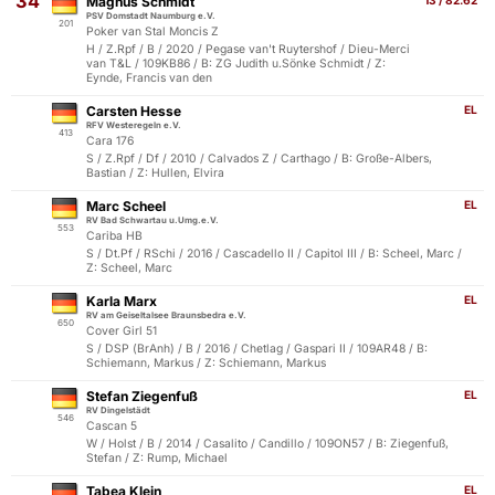
34
Magnus Schmidt
13 / 82.62
PSV Domstadt Naumburg e.V.
201
Poker van Stal Moncis Z
H / Z.Rpf / B / 2020 / Pegase van't Ruytershof / Dieu-Merci
van T&L / 109KB86 / B: ZG Judith u.Sönke Schmidt / Z:
Eynde, Francis van den
Carsten Hesse
EL
RFV Westeregeln e.V.
413
Cara 176
S / Z.Rpf / Df / 2010 / Calvados Z / Carthago / B: Große-Albers,
Bastian / Z: Hullen, Elvira
Marc Scheel
EL
RV Bad Schwartau u.Umg.e.V.
553
Cariba HB
S / Dt.Pf / RSchi / 2016 / Cascadello II / Capitol III / B: Scheel, Marc /
Z: Scheel, Marc
Karla Marx
EL
RV am Geiseltalsee Braunsbedra e.V.
650
Cover Girl 51
S / DSP (BrAnh) / B / 2016 / Chetlag / Gaspari II / 109AR48 / B:
Schiemann, Markus / Z: Schiemann, Markus
Stefan Ziegenfuß
EL
RV Dingelstädt
546
Cascan 5
W / Holst / B / 2014 / Casalito / Candillo / 109ON57 / B: Ziegenfuß,
Stefan / Z: Rump, Michael
Tabea Klein
EL