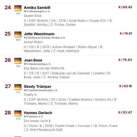
24
Annika Sambill
4 / 69.45
RFV Westeregeln e.V.
641
Queen Elisa
S / DSP (BrAnh) / Db / 2018 / Quite Rubin / Coupe d'Or / B:
Sambill, Annika / Z: Fricke, Günter
25
Jette Woestmann
4 / 74.81
RV Heiderand Schlaitz-Plodda e.V.
664
Action Rubin
H / OS / B / 2013 / Action-Breaker / Rubin-Royal / B:
Woestmann, Jette / Z: Hust, Volkhard
26
Joan Bose
4 / 76.83
RFV Niederwerbig e.V.
108
Ella Bella von der Rothe FA
S / OS / B / 2017 / Eldorado van de Zeshoek / Lesotho / B:
Bose, Joan / Z: Ahrens, Fabian
27
Skady Trümper
6 / 83.16
RFV Schloß Klosterrode e.V
175
Chelly 6
S / DSP (BrAnh) / Df / 2020 / Castelo Branco / Kolibris As / B:
Trümper, Marko / Z: Trümper, Marko
28
Hannes Gerlach
6 / 83.47
RFV Borken e.V.
372
Die immer lacht 8
S / Holst / B / 2019 / Castle Creek / Corrado I / B: Plock, Frank
/ Z: Witt Pferdezucht GbR