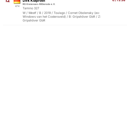
12
Dirk Klaproth
0 / 73.38
RG Kreiensen-Rittierode e.V.
474
Tamino 327
W / Westf / B / 2019 / Toulago / Cornet Obolensky (ex:
Windows van het Costersveld) / B: Gripshöver GbR / Z:
Gripshöver GbR