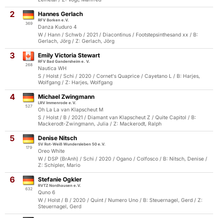
2
Hannes Gerlach
RFV Borken e.V.
369
Danza Kuduro 4
W / Hann / Schwb / 2021 / Diacontinus / Footstepsinthesand xx / B:
Gerlach, Jörg / Z: Gerlach, Jörg
3
Emily Victoria Stewart
RFV Bad Gandersheim e. V.
268
Nautica WH
S / Holst / Schi / 2020 / Cornet's Quaprice / Cayetano L / B: Harjes,
Wolfgang / Z: Harjes, Wolfgang
4
Michael Zwingmann
LRV Immenrode e.V.
527
Oh La La van Klapscheut M
S / Holst / B / 2021 / Diamant van Klapscheut Z / Quite Capitol / B:
Mackerodt-Zwingmann, Julia / Z: Mackerodt, Ralph
5
Denise Nitsch
SV Rot-Weiß Wundersleben 50 e.V.
179
Oreo White
W / DSP (BrAnh) / Schi / 2020 / Ogano / Colfosco / B: Nitsch, Denise /
Z: Schipler, Mario
6
Stefanie Ogkler
RVTZ Nordhausen e.V.
632
Quno 6
W / Holst / B / 2020 / Quint / Numero Uno / B: Steuernagel, Gerd / Z:
Steuernagel, Gerd