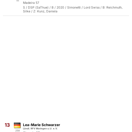
111
Madeira 57
S / DSP (SaThue) / B / 2020 / Simonetti / Lord Swiss / B: Reichmuth,
Silke / Z: Kunz, Daniela
13
Lea-Marie Schwarzer
Ländl. RFV Moringen u.U. e.V.
258