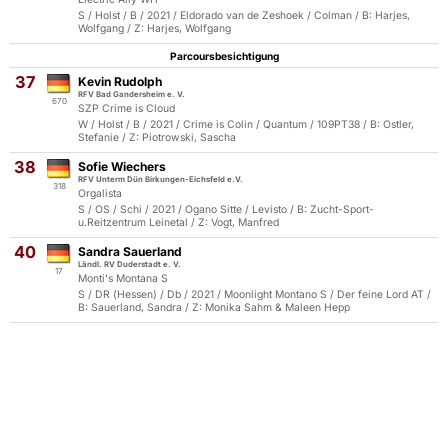
S / Holst / B / 2021 / Eldorado van de Zeshoek / Colman / B: Harjes,
Wolfgang / Z: Harjes, Wolfgang
Parcoursbesichtigung
37
Kevin Rudolph
RFV Bad Gandersheim e. V.
670
SZP Crime is Cloud
W / Holst / B / 2021 / Crime is Colin / Quantum / 109PT38 / B: Ostler,
Stefanie / Z: Piotrowski, Sascha
38
Sofie Wiechers
RFV Unterm Dün Birkungen-Eichsfeld e.V.
318
Orgalista
S / OS / Schi / 2021 / Ogano Sitte / Levisto / B: Zucht-Sport-
u.Reitzentrum Leinetal / Z: Vogt, Manfred
40
Sandra Sauerland
Ländl. RV Duderstadt e. V.
17
Monti's Montana S
S / DR (Hessen) / Db / 2021 / Moonlight Montano S / Der feine Lord AT /
B: Sauerland, Sandra / Z: Monika Sahm & Maleen Hepp