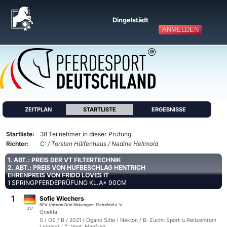
Dingelstädt
ANMELDEN
ZEITPLAN
STARTLISTE
ERGEBNISSE
Startliste:
38 Teilnehmer in dieser Prüfung.
Richter:
C:
/ Torsten Hülfenhaus / Nadine Hellmold
1. ABT.: PREIS DER VT FILTERTECHNIK
2. ABT.: PREIS VON HUFBESCHLAG HENTRICH
EHRENPREIS VON FRIDO LOVES IT
1 SPRINGPFERDEPRÜFUNG KL.A* 90CM
1
Sofie Wiechers
RFV Unterm Dün Birkungen-Eichsfeld e.V.
317
Onekta
S / OS / B / 2021 / Ogano Sitte / Nekton / B: Zucht-Sport-u.Reitzentrum
Leinetal / Z: Vogt, Manfred