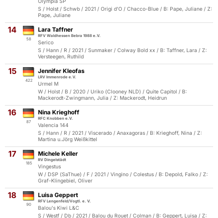
Olympia SP
S / Holst / Schwb / 2021 / Origi d'O / Chacco-Blue / B: Pape, Juliane / Z:
Pape, Juliane
14
Lara Taffner
RFV Waldhessen Bebra 1988 e.V.
58
Serico
S / Hann / R / 2021 / Sunmaker / Colway Bold xx / B: Taffner, Lara / Z:
Versteegen, Ruthild
15
Jennifer Kleofas
LRV Immenrode e.V.
422
Urmel M
W / Holst / B / 2020 / Uriko (Clooney NLD) / Quite Capitol / B:
Mackerodt-Zwingmann, Julia / Z: Mackerodt, Heidrun
16
Nina Krieghoff
RFC Knobben e.V.
87
Valencia 144
S / Hann / R / 2021 / Viscerado / Anaxagoras / B: Krieghoff, Nina / Z:
Martina u.Jörg Weißkittel
17
Michele Keller
RV Dingelstädt
185
Vingestus
W / DSP (SaThue) / F / 2021 / Vingino / Colestus / B: Depold, Falko / Z:
Graf-Klingebiel, Oliver
18
Luisa Geppert
RFV Lengenfeld/Vogtl. e. V.
90
Balou's Kiwi L&C
S / Westf / Db / 2021 / Balou du Rouet / Colman / B: Geppert, Luisa / Z: