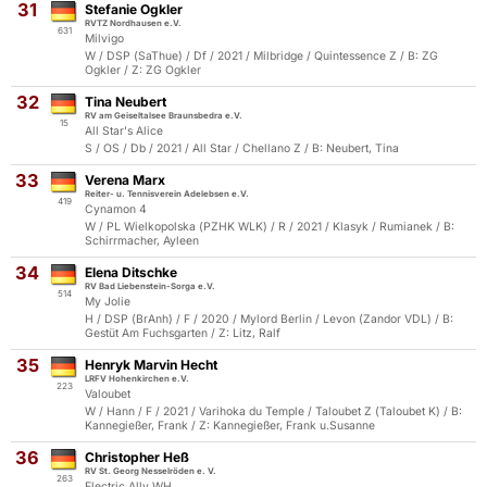
31
Stefanie Ogkler
RVTZ Nordhausen e.V.
631
Milvigo
W / DSP (SaThue) / Df / 2021 / Milbridge / Quintessence Z / B: ZG
Ogkler / Z: ZG Ogkler
32
Tina Neubert
RV am Geiseltalsee Braunsbedra e.V.
15
All Star's Alice
S / OS / Db / 2021 / All Star / Chellano Z / B: Neubert, Tina
33
Verena Marx
Reiter- u. Tennisverein Adelebsen e.V.
419
Cynamon 4
W / PL Wielkopolska (PZHK WLK) / R / 2021 / Klasyk / Rumianek / B:
Schirrmacher, Ayleen
34
Elena Ditschke
RV Bad Liebenstein-Sorga e.V.
514
My Jolie
H / DSP (BrAnh) / F / 2020 / Mylord Berlin / Levon (Zandor VDL) / B:
Gestüt Am Fuchsgarten / Z: Litz, Ralf
35
Henryk Marvin Hecht
LRFV Hohenkirchen e.V.
223
Valoubet
W / Hann / F / 2021 / Varihoka du Temple / Taloubet Z (Taloubet K) / B:
Kannegießer, Frank / Z: Kannegießer, Frank u.Susanne
36
Christopher Heß
RV St. Georg Nesselröden e. V.
263
Electric Ally WH