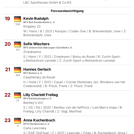
L&C Sporthorses GmbH & Co.KG
Parcoursbesichtigung
19
Kevin Rudolph
RFV Bad Gandersheim e. V.
538
Kingsley 23
W / Hann / B / 2021 / Karajan / Codex One / B: Brennenstuhl, Uwe / Z:
Brennenstuhl, Uwe
20
Sofie Wiechers
RFV Unterm Dün Birkungen-Eichsfeld e.V.
321
Zinedreama
S / Hann / F / 2021 / Zinedream / Balou du Rouet / B: Zucht-Sport-
u.Reitzentrum Leinetal / Z: Zucht-Sport-u.Reitzentrum Leinetal
21
Hannes Gerlach
RFV Borken e.V.
364
Casallensky du Rouet
H / Holst / F / 2021 / Casall / Cornet Obolensky (ex: Windows van het
Costersveld) / B: Plock, Frank / Z: Plock, Frank
22
Lilly Charlott Freitag
RFV Kleinbodungen e.V.
23
Bentley's Girl
S / OS / Db / 2020 / Bentley van de Heffinck / Last Man's Hope / B:
Freitag, Lilly Charlott / Z: Vogt, Manfred
23
Anna Kuchenbuch
RVTZ Nordhausen e.V.
11
Carla Lewinska
S / DSP (SaThue) / F / 2021 / Lewinski / Chap / B: Kuchenbuch, Anna /