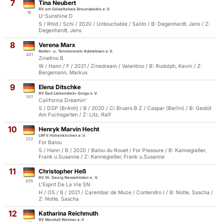
7
Tina Neubert
RV am Geiseltalsee Braunsbedra e.V.
16
U-Sunshine D
S / Rhld / Schi / 2020 / Untouchable / Salito / B: Degenhardt, Jens / Z:
Degenhardt, Jens
8
Verena Marx
Reiter- u. Tennisverein Adelebsen e.V.
421
Zinetino B
W / Hann / F / 2021 / Zinedream / Valentino / B: Rudolph, Kevin / Z:
Bergemann, Markus
9
Elena Ditschke
RV Bad Liebenstein-Sorga e.V.
501
California Dreamin'
S / DSP (BrAnh) / B / 2020 / Ci Bruers B Z / Caspar (Berlin) / B: Gestüt
Am Fuchsgarten / Z: Litz, Ralf
10
Henryk Marvin Hecht
LRFV Hohenkirchen e.V.
222
For Balou
S / Hann / B / 2020 / Balou du Rouet / For Pleasure / B: Kannegießer,
Frank u.Susanne / Z: Kannegießer, Frank u.Susanne
11
Christopher Heß
RV St. Georg Nesselröden e. V.
635
L'Esprit De La Vie SN
H / OS / B / 2021 / Carembar de Muze / Contendro I / B: Nolte, Sascha /
Z: Nolte, Sascha
12
Katharina Reichmuth
RV Marstall Weimar e.V