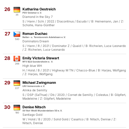
26
Katharina Oestreich
PSV Geismar e.V.
35
Diamond in the Sky 7
S / Hann / Schi / 2022 / Diacontinus / Escudo I / B: Heinemann, Jan / Z:
Scholle, Hans-Günther
27
Roman Duchac
Reiter- u. Tennisverein Adelebsen e.V.
580
Dominators Dream
S / Hann / R / 2021 / Dominator Z / Quaid I / B: Richwien, Luca-Leonardo
/ Z: Richwien, Luca-Leonardo
28
Emily Victoria Stewart
RFV Bad Gandersheim e. V.
266
High blue WH
H / Holst / B / 2021 / Highway M TN / Chacco-Blue / B: Harjes, Wolfgang
/ Z: Harjes, Wolfgang
29
Michael Zwingmann
LRV Immenrode e.V.
227
Alinka de Semilly
S / DSP (SaThue) / Db / 2020 / Cornet de Semilly / Colestus / B: Göpfert,
Madeleine / Z: Göpfert, Madeleine
30
Denise Nitsch
SV Rot-Weiß Wundersleben 50 e.V.
180
Santiago Gold
W / Holst / B / 2020 / Solid Gold / Casallco / B: Nitsch, Denise / Z:
Nitsch, Denise