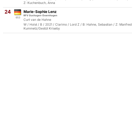
Z: Kuchenbuch, Anna
24
Marie-Sophie Lenz
RFV Guxhagen-Doernhagen
653
Curt van de Hahne
W / Holst / B / 2021 / Clarimo / Lord Z / B: Hahne, Sebastian / Z: Manfred
Kummetz/Gestüt Kriseby