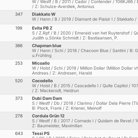
W / Westf / B / 2011 / Cador / Contender / 106KJ66 /
/ Z: Schulze-Averdiek, Antonius
347
Diakkato W
W / Hann / B / 2019 / Diamant de Plaisir I / Stakkato /
199
Evita PB Z
S / Z.Rpf / B / 2020 / Emerald van het Ruytershof / 
Judith u.Sönke Schmidt / Z: Bastiaansen, P.
366
Chapman blue
W / Hann / Schi / 2018 / Chacoon Blue / Santini / B: 
u.Frühling
253
Micoallo
W / Holst / Schi / 2019 / Million Dollar (Million Dollar
Andreas / Z: Andresen, Harald
520
Cocodello
W / Holst / B / 2015 / Cascadello I / Quite Capitol / 
/ Z: Mackerodt, Heidrun
373
Dubi Dam Dam
S / Westf / Db / 2018 / Clarimo / Dollar Dela Pierre (Tl
B: Plock, Frank / Z: Kriener, Meinolf
278
Cordula Grün 12
S / Westf / B / 2017 / Cornado I / Quidam de Revel / 
Z: Baumeister, Maximilian
643
Tessi PS