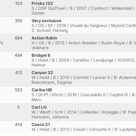
103
Priska 133
S / DSP (SaThue) / B / 2007 / Contract / Wolkenball / B
Günter
355
Very exclusive
S / OS / Df / 2018 / Vivaldi du Seigneur / Mylord Cartha
Z: Schoof, Hartwig
664
Action Rubin
V.
H / OS / B / 2013 / Action-Breaker / Rubin-Royal / B:
Volkhard
494
Bridget 6
S / Holst / B / 2009 / Caretino / Landjunge / 103VK12 /
Helmut
412
Canyon 32
W / Holst / B / 2010 / Cormint / Lancer II / B: Ackerm
Reeckmann, Dagmar
553
Cariba HB
S / Dt.Pf / RSchi / 2016 / Cascadello II / Capitol III / 
Marc
5
Carl LH
a
W / Westf / Schi / 2014 / Cellestial / Arpeggio / B: Pa
Harmann, Johanna
414
Casco 21
W / Holst / B / 2013 / Casall / Concerto II / B: Lauterb