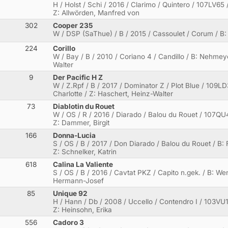
H / Holst / Schi / 2016 / Clarimo / Quintero / 107LV65
Z: Allwörden, Manfred von
302
Cooper 235
W / DSP (SaThue) / B / 2015 / Cassoulet / Corum / B: 
224
Corillo
W / Bay / B / 2010 / Coriano 4 / Candillo / B: Nehmeye
Walter
9
Der Pacific H Z
W / Z.Rpf / B / 2017 / Dominator Z / Plot Blue / 109LD
Charlotte / Z: Haschert, Heinz-Walter
73
Diablotin du Rouet
W / OS / R / 2016 / Diarado / Balou du Rouet / 107QU
Z: Dammer, Birgit
166
Donna-Lucia
S / OS / B / 2017 / Don Diarado / Balou du Rouet / B: 
Z: Schnelker, Katrin
618
Calina La Valiente
S / OS / B / 2016 / Cavtat PKZ / Capito n.gek. / B: W
Hermann-Josef
85
Unique 92
H / Hann / Db / 2008 / Uccello / Contendro I / 103VU
Z: Heinsohn, Erika
556
Cadoro 3