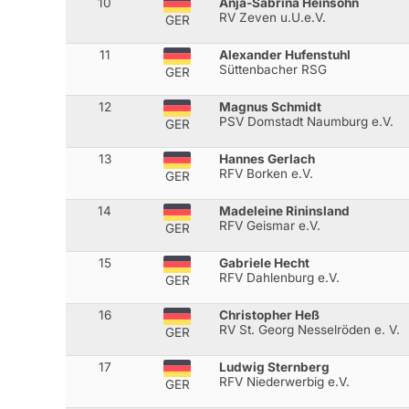
10
Anja-Sabrina Heinsohn
RV Zeven u.U.e.V.
GER
11
Alexander Hufenstuhl
Süttenbacher RSG
GER
12
Magnus Schmidt
PSV Domstadt Naumburg e.V.
GER
13
Hannes Gerlach
RFV Borken e.V.
GER
14
Madeleine Rininsland
RFV Geismar e.V.
GER
15
Gabriele Hecht
RFV Dahlenburg e.V.
GER
16
Christopher Heß
RV St. Georg Nesselröden e. V.
GER
17
Ludwig Sternberg
RFV Niederwerbig e.V.
GER