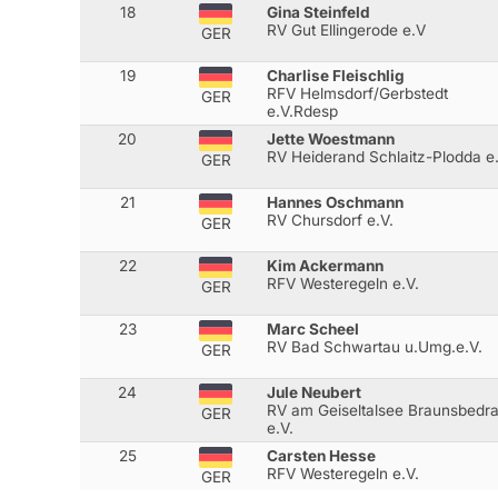
18
Gina Steinfeld
RV Gut Ellingerode e.V
GER
19
Charlise Fleischlig
RFV Helmsdorf/Gerbstedt
GER
e.V.Rdesp
20
Jette Woestmann
RV Heiderand Schlaitz-Plodda e.
GER
21
Hannes Oschmann
RV Chursdorf e.V.
GER
22
Kim Ackermann
RFV Westeregeln e.V.
GER
23
Marc Scheel
RV Bad Schwartau u.Umg.e.V.
GER
24
Jule Neubert
RV am Geiseltalsee Braunsbedr
GER
e.V.
25
Carsten Hesse
RFV Westeregeln e.V.
GER