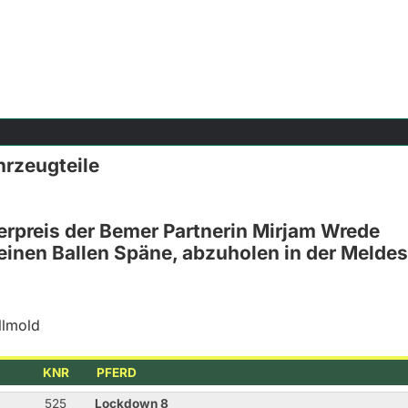
hrzeugteile
derpreis der Bemer Partnerin Mirjam Wrede
 einen Ballen Späne, abzuholen in der Meldes
llmold
KNR
PFERD
525
Lockdown 8