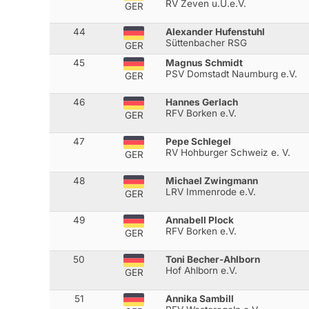
RV Zeven u.U.e.V.
GER
44
Alexander Hufenstuhl
Süttenbacher RSG
GER
45
Magnus Schmidt
PSV Domstadt Naumburg e.V.
GER
46
Hannes Gerlach
RFV Borken e.V.
GER
47
Pepe Schlegel
RV Hohburger Schweiz e. V.
GER
48
Michael Zwingmann
LRV Immenrode e.V.
GER
49
Annabell Plock
RFV Borken e.V.
GER
50
Toni Becher-Ahlborn
Hof Ahlborn e.V.
GER
51
Annika Sambill