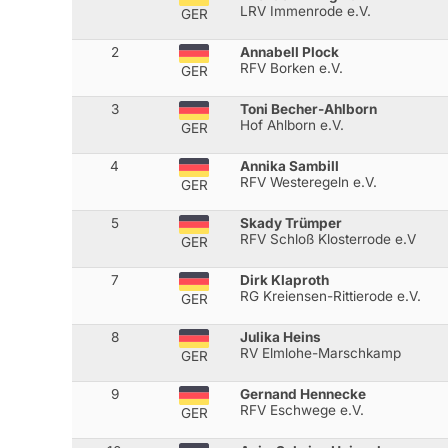
LRV Immenrode e.V.
GER
2
Annabell Plock
RFV Borken e.V.
GER
3
Toni Becher-Ahlborn
Hof Ahlborn e.V.
GER
4
Annika Sambill
RFV Westeregeln e.V.
GER
5
Skady Trümper
RFV Schloß Klosterrode e.V
GER
7
Dirk Klaproth
RG Kreiensen-Rittierode e.V.
GER
8
Julika Heins
RV Elmlohe-Marschkamp
GER
9
Gernand Hennecke
RFV Eschwege e.V.
GER