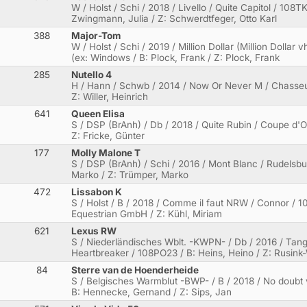
W / Holst / Schi / 2018 / Livello / Quite Capitol / 108
Zwingmann, Julia / Z: Schwerdtfeger, Otto Karl
388
Major-Tom
W / Holst / Schi / 2019 / Million Dollar (Million Dolla
(ex: Windows / B: Plock, Frank / Z: Plock, Frank
285
Nutello 4
H / Hann / Schwb / 2014 / Now Or Never M / Chasseur
Z: Willer, Heinrich
641
Queen Elisa
S / DSP (BrAnh) / Db / 2018 / Quite Rubin / Coupe d'Or
Z: Fricke, Günter
177
Molly Malone T
S / DSP (BrAnh) / Schi / 2016 / Mont Blanc / Rudelsb
Marko / Z: Trümper, Marko
472
Lissabon K
S / Holst / B / 2018 / Comme il faut NRW / Connor / 1
Equestrian GmbH / Z: Kühl, Miriam
621
Lexus RW
S / Niederländisches Wblt. -KWPN- / Db / 2016 / Tan
Heartbreaker / 108PO23 / B: Heins, Heino / Z: Rusink
84
Sterre van de Hoenderheide
S / Belgisches Warmblut -BWP- / B / 2018 / No doubt v
B: Hennecke, Gernand / Z: Sips, Jan