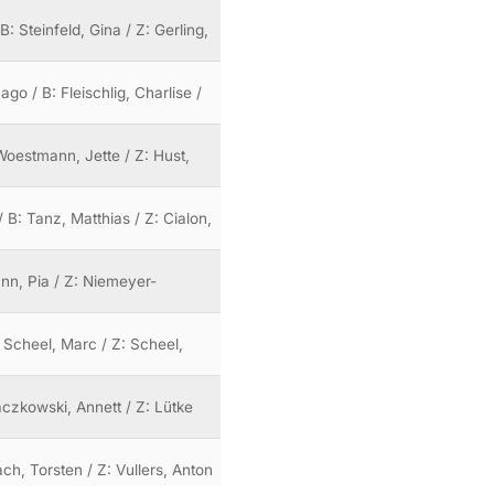
: Steinfeld, Gina / Z: Gerling,
go / B: Fleischlig, Charlise /
 Woestmann, Jette / Z: Hust,
 B: Tanz, Matthias / Z: Cialon,
ann, Pia / Z: Niemeyer-
B: Scheel, Marc / Z: Scheel,
jaczkowski, Annett / Z: Lütke
ach, Torsten / Z: Vullers, Anton