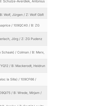
 B: Schulze-Averdiek, Antonius
 B: Wolf, Jürgen / Z: Wolf GbR
Quaprice / 109QC40 / B: ZG
Gerlach, Jörg / Z: ZG Pudenz
 vh Schaak) / Colman / B: Merx,
107YQ12 / B: Mackerodt, Heidrun
aloc la Silla) / 109CF66 /
109QI75 / B: Wrede, Mirjam /