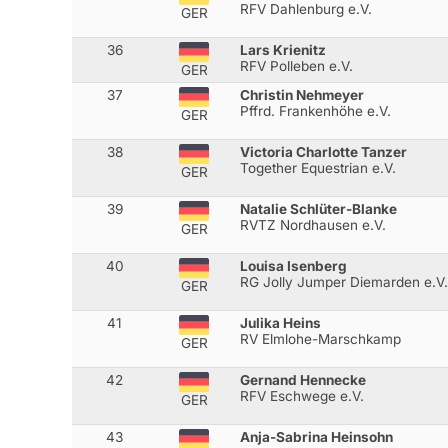
RFV Dahlenburg e.V.
GER
36
Lars Krienitz
RFV Polleben e.V.
GER
37
Christin Nehmeyer
Pffrd. Frankenhöhe e.V.
GER
38
Victoria Charlotte Tanzer
Together Equestrian e.V.
GER
39
Natalie Schlüter-Blanke
RVTZ Nordhausen e.V.
GER
40
Louisa Isenberg
RG Jolly Jumper Diemarden e.V.
GER
41
Julika Heins
RV Elmlohe-Marschkamp
GER
42
Gernand Hennecke
RFV Eschwege e.V.
GER
43
Anja-Sabrina Heinsohn