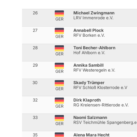
26
Michael Zwingmann
LRV Immenrode e.V.
GER
27
Annabell Plock
RFV Borken e.V.
GER
28
Toni Becher-Ahlborn
Hof Ahlborn e.V.
GER
29
Annika Sambill
RFV Westeregeln e.V.
GER
30
Skady Trümper
RFV Schloß Klosterrode e.V
GER
32
Dirk Klaproth
RG Kreiensen-Rittierode e.V.
GER
33
Naomi Salzmann
RSV Teichmühle Spangenberg.e
GER
35
Alena Mara Hecht