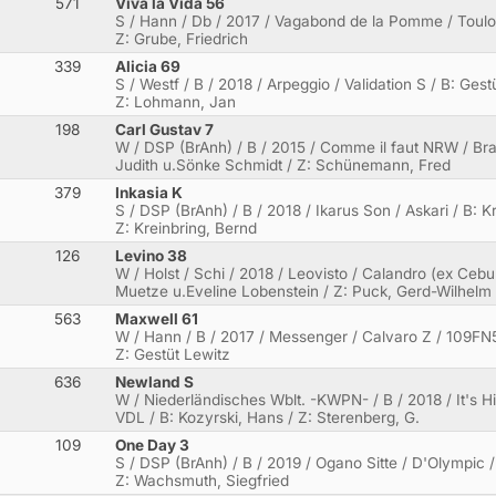
571
Viva la Vida 56
S / Hann / Db / 2017 / Vagabond de la Pomme / Toulo
Z: Grube, Friedrich
339
Alicia 69
S / Westf / B / 2018 / Arpeggio / Validation S / B: Ges
Z: Lohmann, Jan
198
Carl Gustav 7
W / DSP (BrAnh) / B / 2015 / Comme il faut NRW / Br
Judith u.Sönke Schmidt / Z: Schünemann, Fred
379
Inkasia K
S / DSP (BrAnh) / B / 2018 / Ikarus Son / Askari / B: K
Z: Kreinbring, Bernd
126
Levino 38
W / Holst / Schi / 2018 / Leovisto / Calandro (ex Cebu
Muetze u.Eveline Lobenstein / Z: Puck, Gerd-Wilhelm
563
Maxwell 61
W / Hann / B / 2017 / Messenger / Calvaro Z / 109FN5
Z: Gestüt Lewitz
636
Newland S
W / Niederländisches Wblt. -KWPN- / B / 2018 / It's 
VDL / B: Kozyrski, Hans / Z: Sterenberg, G.
109
One Day 3
S / DSP (BrAnh) / B / 2019 / Ogano Sitte / D'Olympic
Z: Wachsmuth, Siegfried