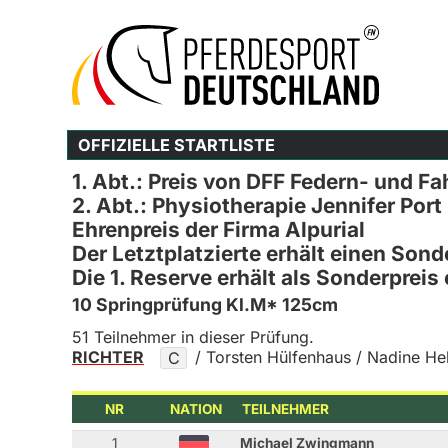
OFFIZIELLE STARTLISTE
1. Abt.: Preis von DFF Federn- und Fa
2. Abt.: Physiotherapie Jennifer Port
Ehrenpreis der Firma Alpurial
Der Letztplatzierte erhält einen Son
Die 1. Reserve erhält als Sonderpreis
10 Springprüfung Kl.M* 125cm
51 Teilnehmer in dieser Prüfung.
RICHTER
/ Torsten Hülfenhaus / Nadine He
C
NR
NATION
TEILNEHMER
1
Michael Zwingmann