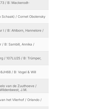
TK73 / B: Mackerodt-
r vh Schaak) / Cornet Obolensky
 I / B: Ahlborn, Hannelore /
 / B: Sambill, Annika /
urg / 107LU25 / B: Trümper,
08JH68 / B: Vogel & Will
gelo van de Zuuthoeve /
-Wildenbeest, J.M.
an het Vlierhof / Orlando /