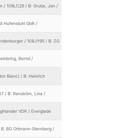
n / 109LC29 / B: Grube, Jan /
tüt Hufenstuhl GbR /
andenburger / 108JY95 / B: ZG
reinbring, Bernd /
lon Blanc) / B: Heinrich
7 / B: Renström, Lina /
Highlander VDK / Everglade
 / B: BG Ortmann-Sternberg /