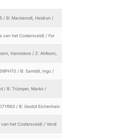
5 / B: Mackerodt, Heidrun /
s van het Costersveld) / For
born, Hannelore / Z: Ahlborn,
106PH70 / B: Sambill, Ingo /
nd / B: Trümper, Marko /
107YR63 / B: Gestüt Eichenhain
 van het Costersveld) / Verdi