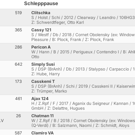
Schlepppause
519
Clitschka
S / Holst / Schi / 2012 / Clearway / Leandro / 106HG3
Z: Schwerdtfeger, Otto Karl
365
Cassy 121
S / Westf / Db / 2018 / Cornet Obolensky (ex: Window
Pleasure / B: Plock, Frank / Z: Plock, Frank
286
Pericon A
W / Hann / B / 2015 / Perigueux / Contendro I / B: Ahl
Otto
642
Simply Susi
S / DSP (BrAnh) / Db / 2013 / Stalypso / Carpaccio / 
Z: Hube, Harry
173
Casskemi T
S / DSP (BrAnh) / Schi / 2019 / Casskeni II / Kaiserwi
Z: Trümper, Marko
461
Ajax 124
H / Z.Rpf / F / 2017 / Aganix du Seigneur / Kannan / 
GmbH / Z: Delattre, Hugues
26
Chatman 11
.V
W / Z.Rpf / B / 2018 / Cornet Obolensky (ex: Windows
(Q-Verdi) / B: Salzmann, Naomi / Z: Schmidt, Aloys
587
Clamiro VA