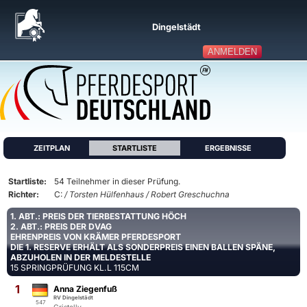
Dingelstädt
ANMELDEN
ZEITPLAN
STARTLISTE
ERGEBNISSE
Startliste:
54 Teilnehmer in dieser Prüfung.
Richter:
C:
/ Torsten Hülfenhaus / Robert Greschuchna
1. ABT.: PREIS DER TIERBESTATTUNG HÖCH
2. ABT.: PREIS DER DVAG
EHRENPREIS VON KRÄMER PFERDESPORT
DIE 1. RESERVE ERHÄLT ALS SONDERPREIS EINEN BALLEN SPÄNE,
ABZUHOLEN IN DER MELDESTELLE
15 SPRINGPRÜFUNG KL.L 115CM
1
Anna Ziegenfuß
RV Dingelstädt
547