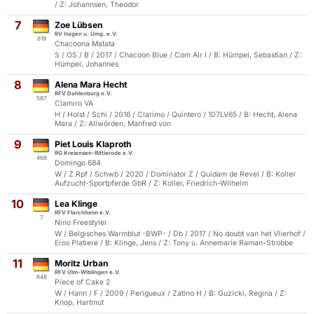
/ Z: Johannsen, Theodor
7
Zoe Lübsen
RV Hagen u. Umg. e.V.
619
Chacoona Matata
S / OS / B / 2017 / Chacoon Blue / Com Air I / B: Hümpel, Sebastian / Z:
Hümpel, Johannes
8
Alena Mara Hecht
RFV Dahlenburg e.V.
587
Clamiro VA
H / Holst / Schi / 2016 / Clarimo / Quintero / 107LV65 / B: Hecht, Alena
Mara / Z: Allwörden, Manfred von
9
Piet Louis Klaproth
RG Kreiensen-Rittierode e.V.
468
Domingo 684
W / Z.Rpf / Schwb / 2020 / Dominator Z / Quidam de Revel / B: Koller
Aufzucht-Sportpferde GbR / Z: Koller, Friedrich-Wilhelm
10
Lea Klinge
RFV Flarchheim e.V.
7
Nino Freestyler
W / Belgisches Warmblut -BWP- / Db / 2017 / No doubt van het Vlierhof /
Eros Platiere / B: Klinge, Jens / Z: Tony u. Annemarie Raman-Strobbe
11
Moritz Urban
RFV Ulm-Wiblingen e.V.
648
Piece of Cake 2
W / Hann / F / 2009 / Perigueux / Zatino H / B: Guzicki, Regina / Z:
Knop, Hartmut