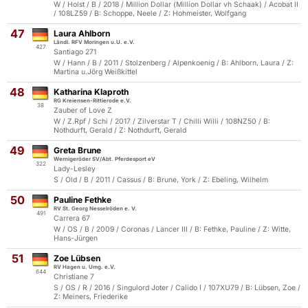
W / Holst / B / 2018 / Million Dollar (Million Dollar vh Schaak) / Acobat II
/ 108LZ59 / B: Schoppe, Neele / Z: Hohmeister, Wolfgang
47
Laura Ahlborn
Ländl. RFV Moringen u.U. e.V.
427
Santiago 271
W / Hann / B / 2011 / Stolzenberg / Alpenkoenig / B: Ahlborn, Laura / Z:
Martina u.Jörg Weißkittel
48
Katharina Klaproth
RG Kreiensen-Rittierode e.V.
38
Zauber of Love Z
W / Z.Rpf / Schi / 2017 / Zilverstar T / Chilli Willi / 108NZ50 / B:
Nothdurft, Gerald / Z: Nothdurft, Gerald
49
Greta Brune
Wernigeröder SV/Abt. Pferdesport eV
322
Lady-Lesley
S / Old / B / 2011 / Cassus / B: Brune, York / Z: Ebeling, Wilhelm
50
Pauline Fethke
RV St. Georg Nesselröden e. V.
491
Carrera 67
W / OS / B / 2009 / Coronas / Lancer III / B: Fethke, Pauline / Z: Witte,
Hans-Jürgen
51
Zoe Lübsen
RV Hagen u. Umg. e.V.
644
Christiane 7
S / OS / R / 2016 / Singulord Joter / Calido I / 107XU79 / B: Lübsen, Zoe /
Z: Meiners, Friederike