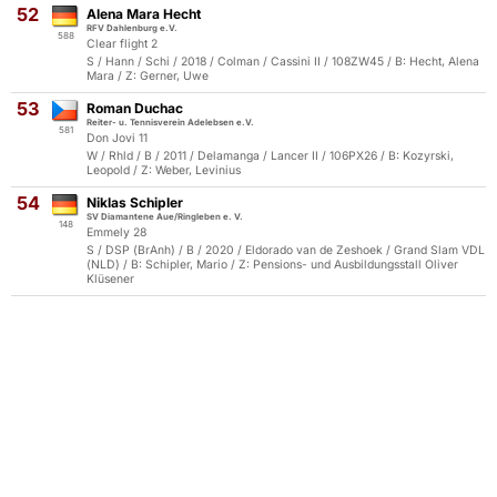
52
Alena Mara Hecht
RFV Dahlenburg e.V.
588
Clear flight 2
S / Hann / Schi / 2018 / Colman / Cassini II / 108ZW45 / B: Hecht, Alena
Mara / Z: Gerner, Uwe
53
Roman Duchac
Reiter- u. Tennisverein Adelebsen e.V.
581
Don Jovi 11
W / Rhld / B / 2011 / Delamanga / Lancer II / 106PX26 / B: Kozyrski,
Leopold / Z: Weber, Levinius
54
Niklas Schipler
SV Diamantene Aue/Ringleben e. V.
148
Emmely 28
S / DSP (BrAnh) / B / 2020 / Eldorado van de Zeshoek / Grand Slam VDL
(NLD) / B: Schipler, Mario / Z: Pensions- und Ausbildungsstall Oliver
Klüsener