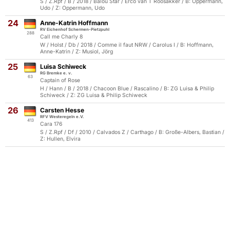
S / Z.Rpf / B / 2018 / Balou Star / Erco van T Roosakker / B: Oppermann,
Udo / Z: Oppermann, Udo
24
Anne-Katrin Hoffmann
RV Eichenhof Schermen-Pietzpuhl
288
Call me Charly 8
W / Holst / Db / 2018 / Comme il faut NRW / Carolus I / B: Hoffmann,
Anne-Katrin / Z: Musiol, Jörg
25
Luisa Schiweck
RG Bremke e. v.
63
Captain of Rose
H / Hann / B / 2018 / Chacoon Blue / Rascalino / B: ZG Luisa & Philip
Schiweck / Z: ZG Luisa & Philip Schiweck
26
Carsten Hesse
RFV Westeregeln e.V.
413
Cara 176
S / Z.Rpf / Df / 2010 / Calvados Z / Carthago / B: Große-Albers, Bastian /
Z: Hullen, Elvira