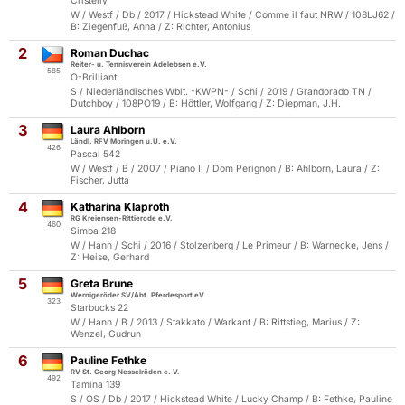
Cristelly
W / Westf / Db / 2017 / Hickstead White / Comme il faut NRW / 108LJ62 /
B: Ziegenfuß, Anna / Z: Richter, Antonius
2
Roman Duchac
Reiter- u. Tennisverein Adelebsen e.V.
585
O-Brilliant
S / Niederländisches Wblt. -KWPN- / Schi / 2019 / Grandorado TN /
Dutchboy / 108PO19 / B: Höttler, Wolfgang / Z: Diepman, J.H.
3
Laura Ahlborn
Ländl. RFV Moringen u.U. e.V.
426
Pascal 542
W / Westf / B / 2007 / Piano II / Dom Perignon / B: Ahlborn, Laura / Z:
Fischer, Jutta
4
Katharina Klaproth
RG Kreiensen-Rittierode e.V.
460
Simba 218
W / Hann / Schi / 2016 / Stolzenberg / Le Primeur / B: Warnecke, Jens /
Z: Heise, Gerhard
5
Greta Brune
Wernigeröder SV/Abt. Pferdesport eV
323
Starbucks 22
W / Hann / B / 2013 / Stakkato / Warkant / B: Rittstieg, Marius / Z:
Wenzel, Gudrun
6
Pauline Fethke
RV St. Georg Nesselröden e. V.
492
Tamina 139
S / OS / Db / 2017 / Hickstead White / Lucky Champ / B: Fethke, Pauline