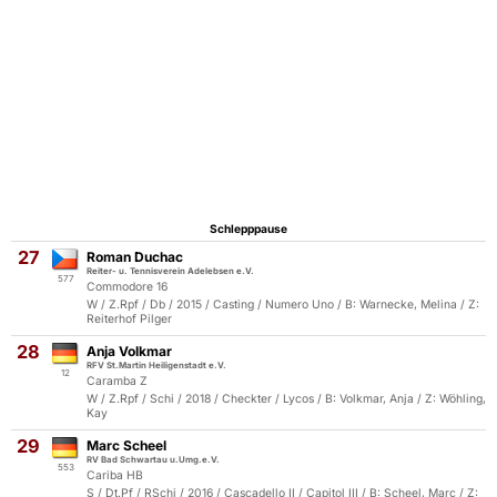
Schlepppause
27
Roman Duchac
Reiter- u. Tennisverein Adelebsen e.V.
577
Commodore 16
W / Z.Rpf / Db / 2015 / Casting / Numero Uno / B: Warnecke, Melina / Z:
Reiterhof Pilger
28
Anja Volkmar
RFV St.Martin Heiligenstadt e.V.
12
Caramba Z
W / Z.Rpf / Schi / 2018 / Checkter / Lycos / B: Volkmar, Anja / Z: Wöhling,
Kay
29
Marc Scheel
RV Bad Schwartau u.Umg.e.V.
553
Cariba HB
S / Dt.Pf / RSchi / 2016 / Cascadello II / Capitol III / B: Scheel, Marc / Z: