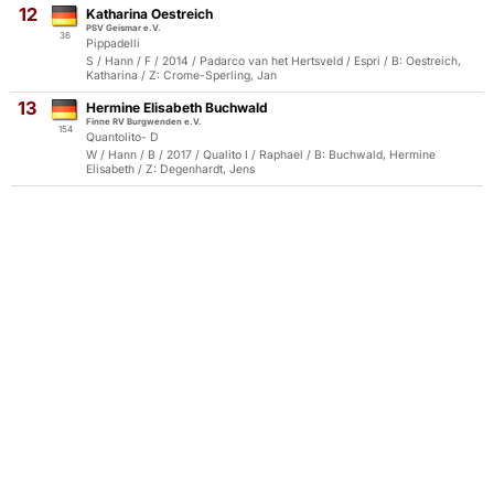
12
Katharina Oestreich
PSV Geismar e.V.
36
Pippadelli
S / Hann / F / 2014 / Padarco van het Hertsveld / Espri / B: Oestreich,
Katharina / Z: Crome-Sperling, Jan
13
Hermine Elisabeth Buchwald
Finne RV Burgwenden e.V.
154
Quantolito- D
W / Hann / B / 2017 / Qualito I / Raphael / B: Buchwald, Hermine
Elisabeth / Z: Degenhardt, Jens