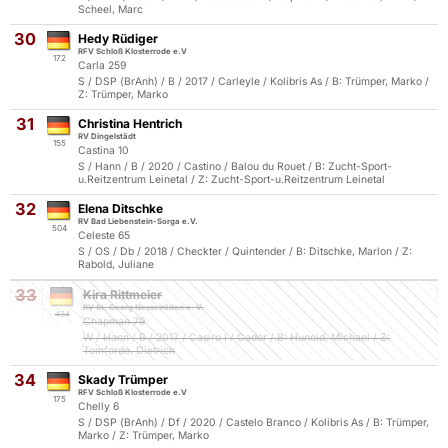
Scheel, Marc
30
Hedy Rüdiger
RFV Schloß Klosterrode e.V
172
Carla 259
S / DSP (BrAnh) / B / 2017 / Carleyle / Kolibris As / B: Trümper, Marko /
Z: Trümper, Marko
31
Christina Hentrich
RV Dingelstädt
155
Castina 10
S / Hann / B / 2020 / Castino / Balou du Rouet / B: Zucht-Sport-
u.Reitzentrum Leinetal / Z: Zucht-Sport-u.Reitzentrum Leinetal
32
Elena Ditschke
RV Bad Liebenstein-Sorga e.V.
504
Celeste 65
S / OS / Db / 2018 / Checkter / Quintender / B: Ditschke, Marlon / Z:
Rabold, Juliane
33
Kira Rittmeier
RV St. Georg Nesselröden e. V.
434
Chapman 79
W / Hann / B / 2017 / Casiro I / Cador / B: Hunold, Michael / Z:
Tomforde, Dietrich
34
Skady Trümper
RFV Schloß Klosterrode e.V
175
Chelly 6
S / DSP (BrAnh) / Df / 2020 / Castelo Branco / Kolibris As / B: Trümper,
Marko / Z: Trümper, Marko