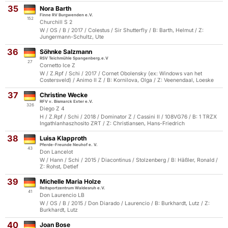
35
Nora Barth
Finne RV Burgwenden e.V.
152
Churchill S 2
W / OS / B / 2017 / Colestus / Sir Shutterfly / B: Barth, Helmut / Z:
Jungermann-Schultz, Ute
36
Söhnke Salzmann
RSV Teichmühle Spangenberg.e.V
27
Cornetto Ice Z
W / Z.Rpf / Schi / 2017 / Cornet Obolensky (ex: Windows van het
Costersveld) / Animo II Z / B: Kornilova, Olga / Z: Veenendaal, Loeske
37
Christine Wecke
RFV v. Bismarck Exter e.V.
326
Diego Z 4
H / Z.Rpf / Schi / 2018 / Dominator Z / Cassini II / 108VG76 / B: 1 TRZX
Ingathlanhaszhosito ZRT / Z: Christiansen, Hans-Friedrich
38
Luisa Klapproth
Pferde-Freunde Neuhof e. V.
43
Don Lancelot
W / Hann / Schi / 2015 / Diacontinus / Stolzenberg / B: Häßler, Ronald /
Z: Rohst, Detlef
39
Michelle Maria Holze
Reitsportzentrum Waldesruh e.V.
41
Don Laurencio LB
W / OS / B / 2015 / Don Diarado / Laurencio / B: Burkhardt, Lutz / Z:
Burkhardt, Lutz
40
Joan Bose