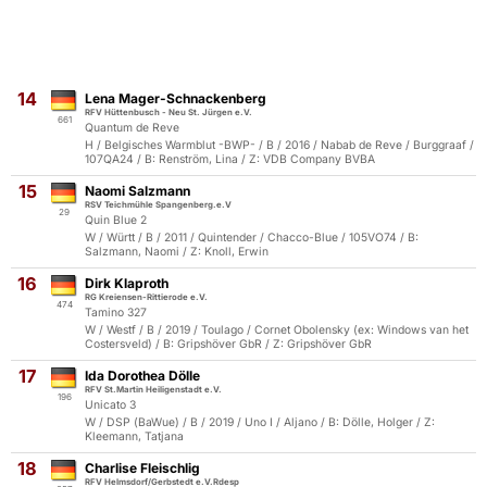
14
Lena Mager-Schnackenberg
RFV Hüttenbusch - Neu St. Jürgen e.V.
661
Quantum de Reve
H / Belgisches Warmblut -BWP- / B / 2016 / Nabab de Reve / Burggraaf /
107QA24 / B: Renström, Lina / Z: VDB Company BVBA
15
Naomi Salzmann
RSV Teichmühle Spangenberg.e.V
29
Quin Blue 2
W / Württ / B / 2011 / Quintender / Chacco-Blue / 105VO74 / B:
Salzmann, Naomi / Z: Knoll, Erwin
16
Dirk Klaproth
RG Kreiensen-Rittierode e.V.
474
Tamino 327
W / Westf / B / 2019 / Toulago / Cornet Obolensky (ex: Windows van het
Costersveld) / B: Gripshöver GbR / Z: Gripshöver GbR
17
Ida Dorothea Dölle
RFV St.Martin Heiligenstadt e.V.
196
Unicato 3
W / DSP (BaWue) / B / 2019 / Uno I / Aljano / B: Dölle, Holger / Z:
Kleemann, Tatjana
18
Charlise Fleischlig
RFV Helmsdorf/Gerbstedt e.V.Rdesp