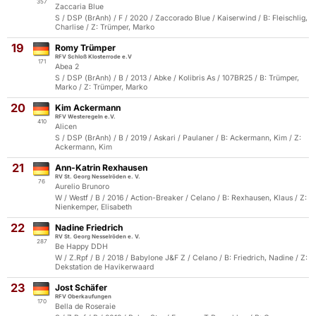
357
Zaccaria Blue
S / DSP (BrAnh) / F / 2020 / Zaccorado Blue / Kaiserwind / B: Fleischlig,
Charlise / Z: Trümper, Marko
19
Romy Trümper
RFV Schloß Klosterrode e.V
171
Abea 2
S / DSP (BrAnh) / B / 2013 / Abke / Kolibris As / 107BR25 / B: Trümper,
Marko / Z: Trümper, Marko
20
Kim Ackermann
RFV Westeregeln e.V.
410
Alicen
S / DSP (BrAnh) / B / 2019 / Askari / Paulaner / B: Ackermann, Kim / Z:
Ackermann, Kim
21
Ann-Katrin Rexhausen
RV St. Georg Nesselröden e. V.
76
Aurelio Brunoro
W / Westf / B / 2016 / Action-Breaker / Celano / B: Rexhausen, Klaus / Z:
Nienkemper, Elisabeth
22
Nadine Friedrich
RV St. Georg Nesselröden e. V.
287
Be Happy DDH
W / Z.Rpf / B / 2018 / Babylone J&F Z / Celano / B: Friedrich, Nadine / Z:
Dekstation de Havikerwaard
23
Jost Schäfer
RFV Oberkaufungen
170
Bella de Roseraie