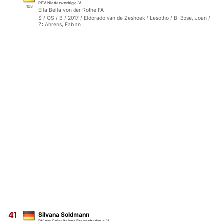
RFV Niederwerbig e.V.
108
Ella Bella von der Rothe FA
S / OS / B / 2017 / Eldorado van de Zeshoek / Lesotho / B: Bose, Joan /
Z: Ahrens, Fabian
41
Silvana Soldmann
RV am Geiseltalsee Braunsbedra e.V.