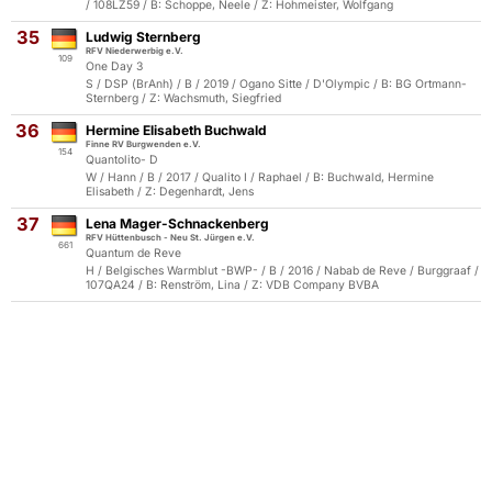
/ 108LZ59 / B: Schoppe, Neele / Z: Hohmeister, Wolfgang
35
Ludwig Sternberg
RFV Niederwerbig e.V.
109
One Day 3
S / DSP (BrAnh) / B / 2019 / Ogano Sitte / D'Olympic / B: BG Ortmann-
Sternberg / Z: Wachsmuth, Siegfried
36
Hermine Elisabeth Buchwald
Finne RV Burgwenden e.V.
154
Quantolito- D
W / Hann / B / 2017 / Qualito I / Raphael / B: Buchwald, Hermine
Elisabeth / Z: Degenhardt, Jens
37
Lena Mager-Schnackenberg
RFV Hüttenbusch - Neu St. Jürgen e.V.
661
Quantum de Reve
H / Belgisches Warmblut -BWP- / B / 2016 / Nabab de Reve / Burggraaf /
107QA24 / B: Renström, Lina / Z: VDB Company BVBA