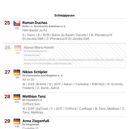
Schlepppause
25
Roman Duchac
Reiter- u. Tennisverein Adelebsen e.V.
582
FRH Bambi Jo PJ
S / Hann / B / 2019 / Balou du Rouet / Escudo I / B: Pferdezucht
Dr.Jacobs GbR / Z: Pferdezucht Dr.Jacobs GbR
26
Alena Mara Hecht
RFV Dahlenburg e.V.
587
Clamiro VA
H / Holst / Schi / 2016 / Clarimo / Quintero / 107LV65 / B: Hecht, Alena
Mara / Z: Allwörden, Manfred von
27
Niklas Schipler
SV Diamantene Aue/Ringleben e. V.
149
All In 25
W / DSP (BrAnh) / B / 2017 / Askari / Cellestial / 108CN22 / B: Schmitz,
Frederik / Z: Banik, Astrid
28
Matthias Tanz
RV Chursdorf e.V.
605
Clifford Son
W / DSP (SaThue) / F / 2017 / Clifford / Carthago / B: Tanz, Matthias / Z:
Tanz, Matthias
29
Anna Ziegenfuß
RV Dingelstädt
548
Crumble 12