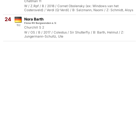
Chatman 11
W / Z.Rpf / B / 2018 / Cornet Obolensky (ex: Windows van het
Costersveld) / Verdi (Q-Verdi) / B: Salzmann, Naomi / Z: Schmidt, Aloys
24
Nora Barth
Finne RV Burgwenden e.V.
152
Churchill S 2
W / OS / B / 2017 / Colestus / Sir Shutterfly / B: Barth, Helmut / Z:
Jungermann-Schultz, Ute