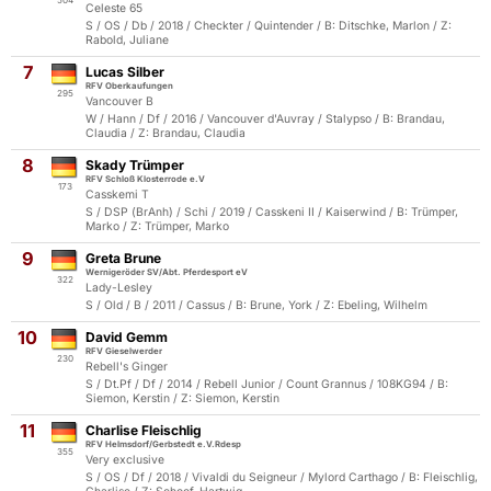
504
Celeste 65
S / OS / Db / 2018 / Checkter / Quintender / B: Ditschke, Marlon / Z:
Rabold, Juliane
7
Lucas Silber
RFV Oberkaufungen
295
Vancouver B
W / Hann / Df / 2016 / Vancouver d'Auvray / Stalypso / B: Brandau,
Claudia / Z: Brandau, Claudia
8
Skady Trümper
RFV Schloß Klosterrode e.V
173
Casskemi T
S / DSP (BrAnh) / Schi / 2019 / Casskeni II / Kaiserwind / B: Trümper,
Marko / Z: Trümper, Marko
9
Greta Brune
Wernigeröder SV/Abt. Pferdesport eV
322
Lady-Lesley
S / Old / B / 2011 / Cassus / B: Brune, York / Z: Ebeling, Wilhelm
10
David Gemm
RFV Gieselwerder
230
Rebell's Ginger
S / Dt.Pf / Df / 2014 / Rebell Junior / Count Grannus / 108KG94 / B:
Siemon, Kerstin / Z: Siemon, Kerstin
11
Charlise Fleischlig
RFV Helmsdorf/Gerbstedt e.V.Rdesp
355
Very exclusive
S / OS / Df / 2018 / Vivaldi du Seigneur / Mylord Carthago / B: Fleischlig,