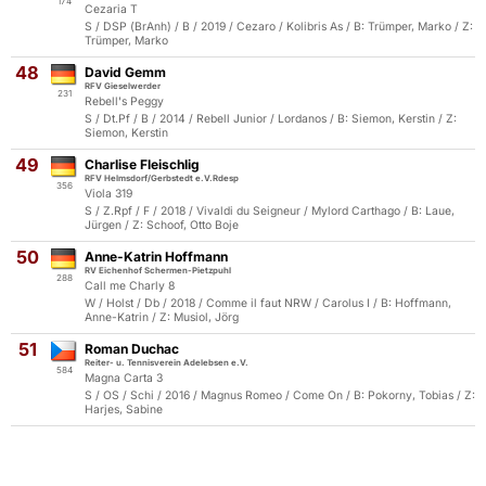
174
Cezaria T
S / DSP (BrAnh) / B / 2019 / Cezaro / Kolibris As / B: Trümper, Marko / Z:
Trümper, Marko
48
David Gemm
RFV Gieselwerder
231
Rebell's Peggy
S / Dt.Pf / B / 2014 / Rebell Junior / Lordanos / B: Siemon, Kerstin / Z:
Siemon, Kerstin
49
Charlise Fleischlig
RFV Helmsdorf/Gerbstedt e.V.Rdesp
356
Viola 319
S / Z.Rpf / F / 2018 / Vivaldi du Seigneur / Mylord Carthago / B: Laue,
Jürgen / Z: Schoof, Otto Boje
50
Anne-Katrin Hoffmann
RV Eichenhof Schermen-Pietzpuhl
288
Call me Charly 8
W / Holst / Db / 2018 / Comme il faut NRW / Carolus I / B: Hoffmann,
Anne-Katrin / Z: Musiol, Jörg
51
Roman Duchac
Reiter- u. Tennisverein Adelebsen e.V.
584
Magna Carta 3
S / OS / Schi / 2016 / Magnus Romeo / Come On / B: Pokorny, Tobias / Z:
Harjes, Sabine