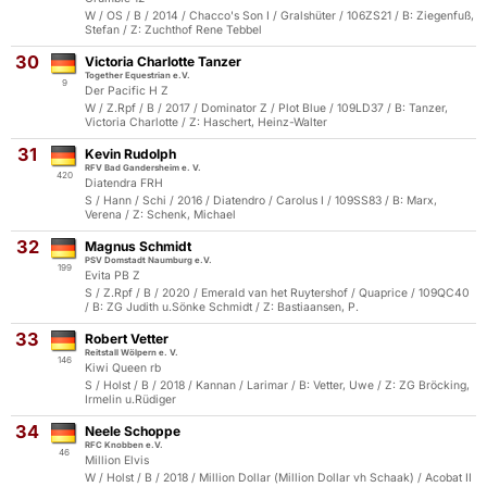
W / OS / B / 2014 / Chacco's Son I / Gralshüter / 106ZS21 / B: Ziegenfuß,
Stefan / Z: Zuchthof Rene Tebbel
30
Victoria Charlotte Tanzer
Together Equestrian e.V.
9
Der Pacific H Z
W / Z.Rpf / B / 2017 / Dominator Z / Plot Blue / 109LD37 / B: Tanzer,
Victoria Charlotte / Z: Haschert, Heinz-Walter
31
Kevin Rudolph
RFV Bad Gandersheim e. V.
420
Diatendra FRH
S / Hann / Schi / 2016 / Diatendro / Carolus I / 109SS83 / B: Marx,
Verena / Z: Schenk, Michael
32
Magnus Schmidt
PSV Domstadt Naumburg e.V.
199
Evita PB Z
S / Z.Rpf / B / 2020 / Emerald van het Ruytershof / Quaprice / 109QC40
/ B: ZG Judith u.Sönke Schmidt / Z: Bastiaansen, P.
33
Robert Vetter
Reitstall Wölpern e. V.
146
Kiwi Queen rb
S / Holst / B / 2018 / Kannan / Larimar / B: Vetter, Uwe / Z: ZG Bröcking,
Irmelin u.Rüdiger
34
Neele Schoppe
RFC Knobben e.V.
46
Million Elvis
W / Holst / B / 2018 / Million Dollar (Million Dollar vh Schaak) / Acobat II