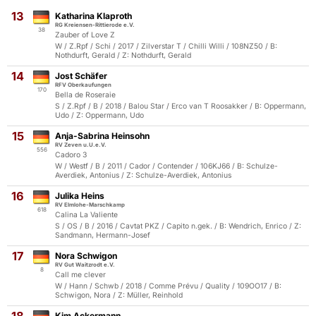
13
Katharina Klaproth
RG Kreiensen-Rittierode e.V.
38
Zauber of Love Z
W / Z.Rpf / Schi / 2017 / Zilverstar T / Chilli Willi / 108NZ50 / B:
Nothdurft, Gerald / Z: Nothdurft, Gerald
14
Jost Schäfer
RFV Oberkaufungen
170
Bella de Roseraie
S / Z.Rpf / B / 2018 / Balou Star / Erco van T Roosakker / B: Oppermann,
Udo / Z: Oppermann, Udo
15
Anja-Sabrina Heinsohn
RV Zeven u.U.e.V.
556
Cadoro 3
W / Westf / B / 2011 / Cador / Contender / 106KJ66 / B: Schulze-
Averdiek, Antonius / Z: Schulze-Averdiek, Antonius
16
Julika Heins
RV Elmlohe-Marschkamp
618
Calina La Valiente
S / OS / B / 2016 / Cavtat PKZ / Capito n.gek. / B: Wendrich, Enrico / Z:
Sandmann, Hermann-Josef
17
Nora Schwigon
RV Gut Waitzrodt e.V.
8
Call me clever
W / Hann / Schwb / 2018 / Comme Prévu / Quality / 109OO17 / B:
Schwigon, Nora / Z: Müller, Reinhold
Kim Ackermann