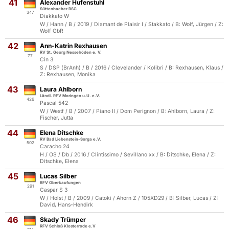
41
Alexander Hufenstuhl
Süttenbacher RSG
347
Diakkato W
W / Hann / B / 2019 / Diamant de Plaisir I / Stakkato / B: Wolf, Jürgen / Z:
Wolf GbR
42
Ann-Katrin Rexhausen
RV St. Georg Nesselröden e. V.
77
Cin 3
S / DSP (BrAnh) / B / 2016 / Clevelander / Kolibri / B: Rexhausen, Klaus /
Z: Rexhausen, Monika
43
Laura Ahlborn
Ländl. RFV Moringen u.U. e.V.
426
Pascal 542
W / Westf / B / 2007 / Piano II / Dom Perignon / B: Ahlborn, Laura / Z:
Fischer, Jutta
44
Elena Ditschke
RV Bad Liebenstein-Sorga e.V.
502
Caracho 24
H / OS / Db / 2016 / Clintissimo / Sevillano xx / B: Ditschke, Elena / Z:
Ditschke, Elena
45
Lucas Silber
RFV Oberkaufungen
291
Caspar S 3
W / Holst / B / 2009 / Catoki / Ahorn Z / 105XD29 / B: Silber, Lucas / Z:
David, Hans-Hendirk
46
Skady Trümper
RFV Schloß Klosterrode e.V