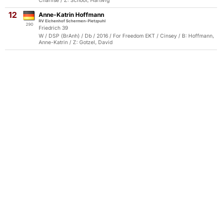
Charlise / Z: Schoof, Hartwig
12
Anne-Katrin Hoffmann
RV Eichenhof Schermen-Pietzpuhl
290
Friedrich 39
W / DSP (BrAnh) / Db / 2016 / For Freedom EKT / Cinsey / B: Hoffmann,
Anne-Katrin / Z: Gotzel, David