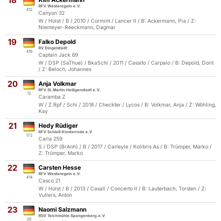
18
RFV Westeregeln e.V.
412
Canyon 32
W / Holst / B / 2010 / Cormint / Lancer II / B: Ackermann, Pia / Z:
Niemeyer-Reeckmann, Dagmar
19
Falko Depold
RV Dingelstädt
416
Captain Jack 69
W / DSP (SaThue) / BkaSchi / 2011 / Cassito / Carpalo / B: Depold, Dorit
/ Z: Beloch, Johannes
20
Anja Volkmar
RFV St.Martin Heiligenstadt e.V.
12
Caramba Z
W / Z.Rpf / Schi / 2018 / Checkter / Lycos / B: Volkmar, Anja / Z: Wöhling,
Kay
21
Hedy Rüdiger
RFV Schloß Klosterrode e.V
172
Carla 259
S / DSP (BrAnh) / B / 2017 / Carleyle / Kolibris As / B: Trümper, Marko /
Z: Trümper, Marko
22
Carsten Hesse
RFV Westeregeln e.V.
414
Casco 21
W / Holst / B / 2013 / Casall / Concerto II / B: Lauterbach, Torsten / Z:
Vullers, Anton
23
Naomi Salzmann
RSV Teichmühle Spangenberg.e.V
26