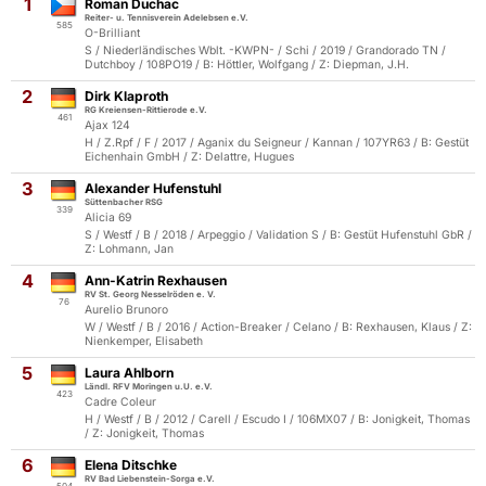
1
Roman Duchac
Reiter- u. Tennisverein Adelebsen e.V.
585
O-Brilliant
S / Niederländisches Wblt. -KWPN- / Schi / 2019 / Grandorado TN /
Dutchboy / 108PO19 / B: Höttler, Wolfgang / Z: Diepman, J.H.
2
Dirk Klaproth
RG Kreiensen-Rittierode e.V.
461
Ajax 124
H / Z.Rpf / F / 2017 / Aganix du Seigneur / Kannan / 107YR63 / B: Gestüt
Eichenhain GmbH / Z: Delattre, Hugues
3
Alexander Hufenstuhl
Süttenbacher RSG
339
Alicia 69
S / Westf / B / 2018 / Arpeggio / Validation S / B: Gestüt Hufenstuhl GbR /
Z: Lohmann, Jan
4
Ann-Katrin Rexhausen
RV St. Georg Nesselröden e. V.
76
Aurelio Brunoro
W / Westf / B / 2016 / Action-Breaker / Celano / B: Rexhausen, Klaus / Z:
Nienkemper, Elisabeth
5
Laura Ahlborn
Ländl. RFV Moringen u.U. e.V.
423
Cadre Coleur
H / Westf / B / 2012 / Carell / Escudo I / 106MX07 / B: Jonigkeit, Thomas
/ Z: Jonigkeit, Thomas
6
Elena Ditschke
RV Bad Liebenstein-Sorga e.V.