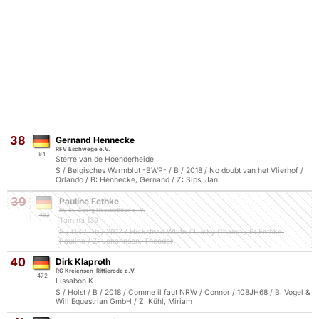
38
Gernand Hennecke
RFV Eschwege e.V.
84
Sterre van de Hoenderheide
S / Belgisches Warmblut -BWP- / B / 2018 / No doubt van het Vlierhof /
Orlando / B: Hennecke, Gernand / Z: Sips, Jan
39
Pauline Fethke
RV St. Georg Nesselröden e. V.
492
Tamina 139
S / OS / Db / 2017 / Hickstead White / Lucky Champ / B: Fethke,
Pauline / Z: Johannsen, Theodor
40
Dirk Klaproth
RG Kreiensen-Rittierode e.V.
472
Lissabon K
S / Holst / B / 2018 / Comme il faut NRW / Connor / 108JH68 / B: Vogel &
Will Equestrian GmbH / Z: Kühl, Miriam