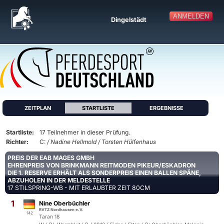
ANMELDEN
Dingelstädt
ZEITPLAN
STARTLISTE
ERGEBNISSE
Startliste:
17 Teilnehmer in dieser Prüfung.
Richter:
C:
/ Nadine Hellmold / Torsten Hülfenhaus
PREIS DER EAB MAGES GMBH
EHRENPREIS VON BRINKMANN REITMODEN PIKEUR/ESKADRON
DIE 1. RESERVE ERHÄLT ALS SONDERPREIS EINEN BALLEN SPÄNE,
ABZUHOLEN IN DER MELDESTELLE
17 STILSPRING-WB - MIT ERLAUBTER ZEIT 80CM
1
Nine Oberbüchler
RVTZ Nordhausen e.V.
142
Taran 18