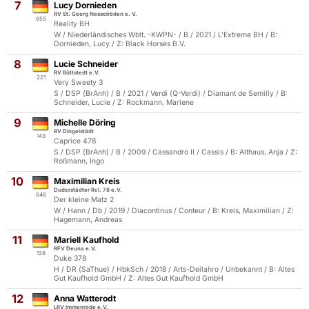
7
Lucy Dornieden
RV St. Georg Nesselröden e. V.
655
Reality BH
W / Niederländisches Wblt. -KWPN- / B / 2021 / L'Extreme BH / B:
Dornieden, Lucy / Z: Black Horses B.V.
8
Lucie Schneider
RV Büttstedt e.V.
221
Very Sweety 3
S / DSP (BrAnh) / B / 2021 / Verdi (Q-Verdi) / Diamant de Semilly / B:
Schneider, Lucie / Z: Rockmann, Marlene
9
Michelle Döring
RV Dingelstädt
143
Caprice 478
S / DSP (BrAnh) / B / 2009 / Cassandro II / Cassis / B: Althaus, Anja / Z:
Roßmann, Ingo
10
Maximilian Kreis
Duderstädter Rcl. 78 e.V.
646
Der kleine Matz 2
W / Hann / Db / 2019 / Diacontinus / Conteur / B: Kreis, Maximilian / Z:
Hagemann, Andreas
11
Mariell Kaufhold
RFV Deuna e.V.
128
Duke 378
H / DR (SaThue) / HbkSch / 2018 / Arts-Deilahro / Unbekannt / B: Altes
Gut Kaufhold GmbH / Z: Altes Gut Kaufhold GmbH
12
Anna Watterodt
LRV Immenrode e.V.