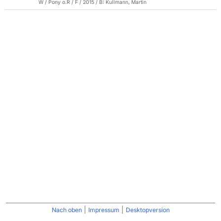
W / Pony o.R / F / 2015 / B: Kullmann, Martin
|
|
Nach oben
Impressum
Desktopversion