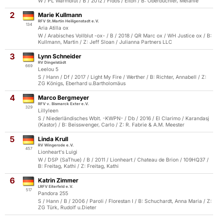
W / PL Warmblut / B / 2012 / Fidos / Elton / B: Oberbüchler, Melanie
2
Marie Kullmann
RFV St.Martin Heiligenstadt e.V.
134
Aria Atilla ox
W / Arabisches Vollblut -ox- / B / 2018 / QR Marc ox / WH Justice ox / B:
Kullmann, Martin / Z: Jeff Sloan / Julianna Partners LLC
3
Lynn Schneider
RV Dingelstädt
669
Leelou 5
S / Hann / Df / 2017 / Light My Fire / Werther / B: Richter, Annabell / Z:
ZG Königs, Eberhard u.Bartholomäus
4
Marco Bergmeyer
RFV v. Bismarck Exter e.V.
329
Lillyleen
S / Niederländisches Wblt. -KWPN- / Db / 2016 / El Clarimo / Karandasj
(Kastor) / B: Beisswenger, Carlo / Z: R. Fabrie & A.M. Meester
5
Linda Krull
RV Wingerode e.V.
457
Lionheart's Luigi
W / DSP (SaThue) / B / 2011 / Lionheart / Chateau de Brion / 109HQ37 /
B: Freitag, Kathi / Z: Freitag, Kathi
6
Katrin Zimmer
LRFV Eiterfeld e.V.
517
Pandora 255
S / Hann / B / 2006 / Paroli / Florestan I / B: Schuchardt, Anna Maria / Z:
ZG Türk, Rudolf u.Dieter