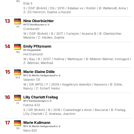
189
Eida 5
S / DSP (BrAnh) / Db / 2010 / Esteban xx / Kolibri / B: Watterodt, Anna /
Z: ZG Heinrich, Sophie u.Harald
13
Nine Oberbüchler
RVTZ Nordhausen e.V.
141
Crackaveli
W / DSP (BrAnh) / B / 2017 / Carleyle / Acasino B / B: Oberbüchler,
Melanie / Z: Heiden, Sophie
14
Emily Pfitzmann
RV Dingelstädt
186
Hot Diamond
W / Bay / R / 2007 / Hotline / Weltmeyer / B: Mitterer-Wallner, Irmingard /
Z: Wöllmer, Manfred
15
Marie-Elaine Dölle
RFV St.Martin Heiligenstadt e.V.
654
Valentin 131
W / DR (RPS) / F / 2009 / Hagelkruis Valentijn / Nawarro / B: Dölle,
Nancy / Z: Scharf, Heiko
16
Lilly Charlott Freitag
RFV Kleinbodungen e.V.
24
Fatima 423
S / DR (BrAnh) / B / 2016 / Coelenhage's Amor / Baccarat / B: Freitag,
Lilly Charlott / Z: Andreas, Joachim
17
Marie Kullmann
RFV St.Martin Heiligenstadt e.V.
135
Nero 620