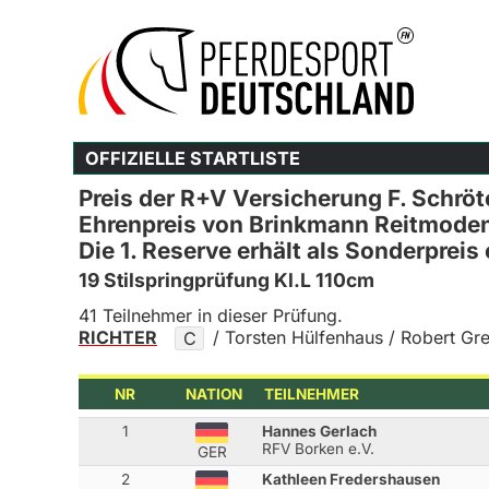
OFFIZIELLE STARTLISTE
Preis der R+V Versicherung F. Schröt
Ehrenpreis von Brinkmann Reitmoden
Die 1. Reserve erhält als Sonderpreis
19 Stilspringprüfung Kl.L 110cm
41 Teilnehmer in dieser Prüfung.
RICHTER
/ Torsten Hülfenhaus / Robert G
C
NR
NATION
TEILNEHMER
1
Hannes Gerlach
RFV Borken e.V.
GER
2
Kathleen Fredershausen