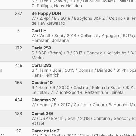
S / Hann / Schwb / 2018 / Balou du Rouet / Dollar Du 
Z: Philipps, Hans-Heinrich
287
Be Happy DDH
W / Z.Rpf / B / 2018 / Babylone J&F Z / Celano / B: Fr
de Havikerwaard
5
Carl LH
a
W / Westf / Schi / 2014 / Cellestial / Arpeggio / B: Pa
Harmann, Johanna
172
Carla 259
S / DSP (BrAnh) / B / 2017 / Carleyle / Kolibris As / B
Marko
418
Carla 282
en
S / Hann / Schi / 2019 / Colman / Diarado / B: Philipps
Hans-Heinrich
155
Castina 10
S / Hann / B / 2020 / Castino / Balou du Rouet / B: Z
Leinetal / Z: Zucht-Sport-u.Reitzentrum Leinetal
434
Chapman 79
W / Hann / B / 2017 / Casiro I / Cador / B: Hunold, Mi
188
Comet 266
W / DSP (BrAnh) / Schi / 2018 / Conturio / Saccor / B:
Rafael
27
Cornetto Ice Z
.V
W / Z.Rpf / Schi / 2017 / Cornet Obolensky (ex: Wind