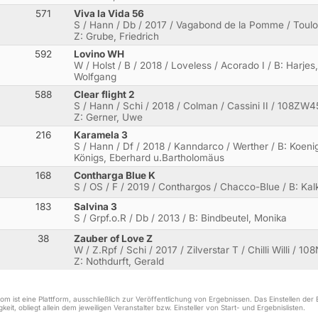
571
Viva la Vida 56
S / Hann / Db / 2017 / Vagabond de la Pomme / Toulo
Z: Grube, Friedrich
592
Lovino WH
W / Holst / B / 2018 / Loveless / Acorado I / B: Harjes
Wolfgang
588
Clear flight 2
S / Hann / Schi / 2018 / Colman / Cassini II / 108ZW4
Z: Gerner, Uwe
216
Karamela 3
S / Hann / Df / 2018 / Kanndarco / Werther / B: Koeni
Königs, Eberhard u.Bartholomäus
168
Contharga Blue K
S / OS / F / 2019 / Conthargos / Chacco-Blue / B: Ka
183
Salvina 3
S / Grpf.o.R / Db / 2013 / B: Bindbeutel, Monika
38
Zauber of Love Z
W / Z.Rpf / Schi / 2017 / Zilverstar T / Chilli Willi / 1
Z: Nothdurft, Gerald
m ist eine Plattform, ausschließlich zur Veröffentlichung von Ergebnissen. Das Einstellen de
keit, obliegt allein dem jeweiligen Veranstalter bzw. Einsteller von Start- und Ergebnislisten.