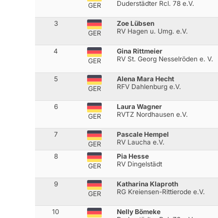
Duderstädter Rcl. 78 e.V.
GER
3
Zoe Lübsen
RV Hagen u. Umg. e.V.
GER
4
Gina Rittmeier
RV St. Georg Nesselröden e. V.
GER
5
Alena Mara Hecht
RFV Dahlenburg e.V.
GER
6
Laura Wagner
RVTZ Nordhausen e.V.
GER
7
Pascale Hempel
RV Laucha e.V.
GER
8
Pia Hesse
RV Dingelstädt
GER
9
Katharina Klaproth
RG Kreiensen-Rittierode e.V.
GER
10
Nelly Bömeke