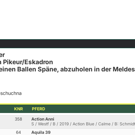
er
 Pikeur/Eskadron
 einen Ballen Späne, abzuholen in der Meldes
reschuchna
KNR
PFERD
358
Action Anni
S / Westf / B / 2019 / Action Blue / Calme / B: Schmi
64
Aquila 39