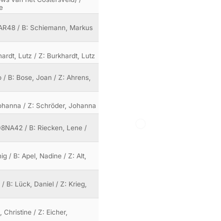
ke
109AR48 / B: Schiemann, Markus
ardt, Lutz / Z: Burkhardt, Lutz
 / B: Bose, Joan / Z: Ahrens,
, Johanna / Z: Schröder, Johanna
108NA42 / B: Riecken, Lene /
g / B: Apel, Nadine / Z: Alt,
 B: Lück, Daniel / Z: Krieg,
Christine / Z: Eicher,