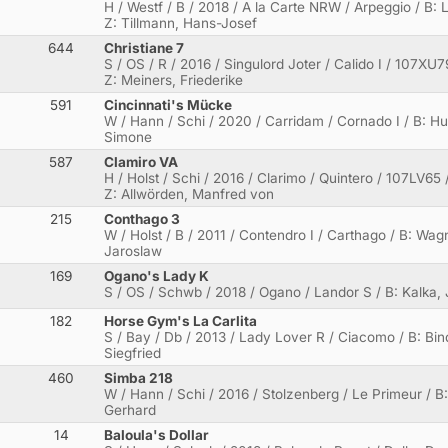
H / Westf / B / 2018 / A la Carte NRW / Arpeggio / B:
Z: Tillmann, Hans-Josef
644
Christiane 7
S / OS / R / 2016 / Singulord Joter / Calido I / 107XU7
Z: Meiners, Friederike
591
Cincinnati's Mücke
W / Hann / Schi / 2020 / Carridam / Cornado I / B: Hun
Simone
587
Clamiro VA
H / Holst / Schi / 2016 / Clarimo / Quintero / 107LV65
Z: Allwörden, Manfred von
215
Conthago 3
W / Holst / B / 2011 / Contendro I / Carthago / B: Wag
Jaroslaw
169
Ogano's Lady K
S / OS / Schwb / 2018 / Ogano / Landor S / B: Kalka,
182
Horse Gym's La Carlita
S / Bay / Db / 2013 / Lady Lover R / Ciacomo / B: Bin
Siegfried
460
Simba 218
W / Hann / Schi / 2016 / Stolzenberg / Le Primeur / B
Gerhard
14
Baloula's Dollar