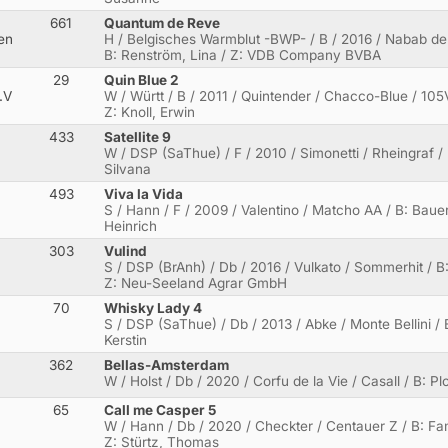
661
Quantum de Reve
en
H / Belgisches Warmblut -BWP- / B / 2016 / Nabab de
B: Renström, Lina / Z: VDB Company BVBA
29
Quin Blue 2
.V
W / Württ / B / 2011 / Quintender / Chacco-Blue / 10
Z: Knoll, Erwin
433
Satellite 9
W / DSP (SaThue) / F / 2010 / Simonetti / Rheingraf / 
Silvana
493
Viva la Vida
S / Hann / F / 2009 / Valentino / Matcho AA / B: Bauer
Heinrich
303
Vulind
S / DSP (BrAnh) / Db / 2016 / Vulkato / Sommerhit / B
Z: Neu-Seeland Agrar GmbH
70
Whisky Lady 4
S / DSP (SaThue) / Db / 2013 / Abke / Monte Bellini / 
Kerstin
362
Bellas-Amsterdam
W / Holst / Db / 2020 / Corfu de la Vie / Casall / B: Pl
65
Call me Casper 5
W / Hann / Db / 2020 / Checkter / Centauer Z / B: Fa
Z: Stürtz, Thomas