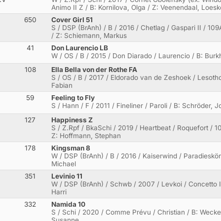
Animo II Z / B: Kornilova, Olga / Z: Veenendaal, Loes
650
Cover Girl 51
a
S / DSP (BrAnh) / B / 2016 / Chetlag / Gaspari II / 
/ Z: Schiemann, Markus
41
Don Laurencio LB
W / OS / B / 2015 / Don Diarado / Laurencio / B: Burkh
108
Ella Bella von der Rothe FA
S / OS / B / 2017 / Eldorado van de Zeshoek / Lesotho
Fabian
59
Feeling to Fly
S / Hann / F / 2011 / Fineliner / Paroli / B: Schröder
127
Happiness Z
S / Z.Rpf / BkaSchi / 2019 / Heartbeat / Roquefort / 
Z: Hoffmann, Stephan
178
Kingsman 8
W / DSP (BrAnh) / B / 2016 / Kaiserwind / Paradiesköni
Michael
351
Levinio 11
W / DSP (BrAnh) / Schwb / 2007 / Levkoi / Concetto I /
Harri
332
Namida 10
S / Schi / 2020 / Comme Prévu / Christian / B: Wecke, 
Susanne