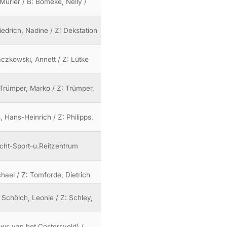
Murier / B: Bömeke, Nelly /
iedrich, Nadine / Z: Dekstation
jaczkowski, Annett / Z: Lütke
: Trümper, Marko / Z: Trümper,
, Hans-Heinrich / Z: Philipps,
ucht-Sport-u.Reitzentrum
chael / Z: Tomforde, Dietrich
 Schölch, Leonie / Z: Schley,
ows van het Costersveld) /