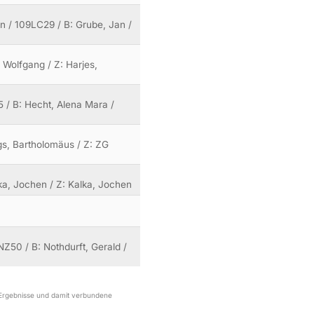
n / 109LC29 / B: Grube, Jan /
, Wolfgang / Z: Harjes,
5 / B: Hecht, Alena Mara /
gs, Bartholomäus / Z: ZG
lka, Jochen / Z: Kalka, Jochen
08NZ50 / B: Nothdurft, Gerald /
r Ergebnisse und damit verbundene