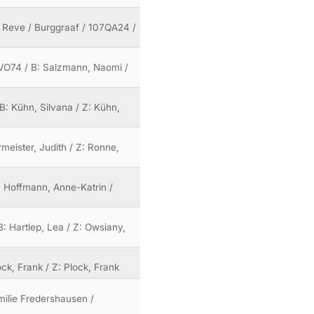
 Reve / Burggraaf / 107QA24 /
5VO74 / B: Salzmann, Naomi /
B: Kühn, Silvana / Z: Kühn,
meister, Judith / Z: Ronne,
: Hoffmann, Anne-Katrin /
B: Hartlep, Lea / Z: Owsiany,
ock, Frank / Z: Plock, Frank
milie Fredershausen /