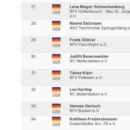
27
Lena Mager-Schnackenberg
RFV Hüttenbusch - Neu St. Jürg
GER
e.V.
28
Naomi Salzmann
RSV Teichmühle Spangenberg.e
GER
29
Frank Stötzel
RFV Flarchheim e.V.
GER
30
Judith Bauermeister
RC Wollersleben e.V
GER
31
Tabea Klein
RFV Polleben e.V.
GER
32
Lea Hartlep
RC Wollersleben e.V
GER
33
Hannes Gerlach
RFV Borken e.V.
GER
34
Kathleen Fredershausen
Duderstädter Rcl. 78 e.V.
GER