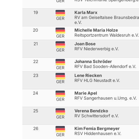
GER
19
Karla Marx
RV am Geiseltalsee Braunsbedr
GER
e.V.
20
Michelle Maria Holze
Reitsportzentrum Waldesruh e.V.
GER
21
Joan Bose
RFV Niederwerbig e.V.
GER
22
Johanna Schröder
RFV Bad Sooden-Allendorf e.V.
GER
23
Lene Riecken
RFV HLG Neustadt e.V.
GER
24
Marie Apel
RFV Sangerhausen u.Umg. e.V.
GER
25
Verena Bendzko
RV Schwittersdorf e.V.
GER
26
Kim Femia Bergmeyer
RSV Hiddenhausen e.V.
GER