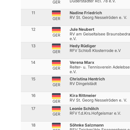
Duderstädter Rcl. 78 e.V.
GER
11
Nadine Friedrich
RV St. Georg Nesselröden e. V.
GER
12
Jule Neubert
RV am Geiseltalsee Braunsbedr
GER
e.V.
13
Hedy Rüdiger
RFV Schloß Klosterrode e.V
GER
14
Verena Marx
Reiter- u. Tennisverein Adelebs
GER
e.V.
15
Christina Hentrich
RV Dingelstädt
GER
16
Kira Rittmeier
RV St. Georg Nesselröden e. V.
GER
17
Leonie Schölch
RFV f.d.Krs.Hofgeismar e.V.
GER
18
Söhnke Salzmann
RSV Teichmühle Spangenberg.e