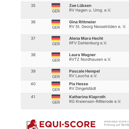
35
Zoe Lübsen
RV Hagen u. Umg. e.V.
GER
36
Gina Rittmeier
RV St. Georg Nesselröden e. V.
GER
37
Alena Mara Hecht
RFV Dahlenburg e.V.
GER
38
Laura Wagner
RVTZ Nordhausen e.V.
GER
39
Pascale Hempel
RV Laucha e.V.
GER
40
Pia Hesse
RV Dingelstädt
GER
41
Katharina Klaproth
RG Kreiensen-Rittierode e.V.
GER
www.equi-score.co
Prüfung auf Richtig