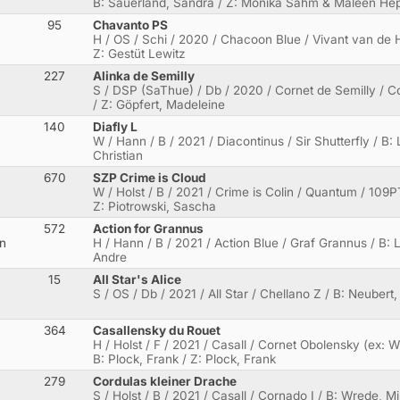
B: Sauerland, Sandra / Z: Monika Sahm & Maleen He
95
Chavanto PS
H / OS / Schi / 2020 / Chacoon Blue / Vivant van de H
Z: Gestüt Lewitz
227
Alinka de Semilly
S / DSP (SaThue) / Db / 2020 / Cornet de Semilly / Co
/ Z: Göpfert, Madeleine
140
Diafly L
W / Hann / B / 2021 / Diacontinus / Sir Shutterfly / B
Christian
670
SZP Crime is Cloud
W / Holst / B / 2021 / Crime is Colin / Quantum / 109PT
Z: Piotrowski, Sascha
572
Action for Grannus
en
H / Hann / B / 2021 / Action Blue / Graf Grannus / B: 
Andre
15
All Star's Alice
a
S / OS / Db / 2021 / All Star / Chellano Z / B: Neubert,
364
Casallensky du Rouet
H / Holst / F / 2021 / Casall / Cornet Obolensky (ex:
B: Plock, Frank / Z: Plock, Frank
279
Cordulas kleiner Drache
S / Holst / B / 2021 / Casall / Cornado I / B: Wrede, M