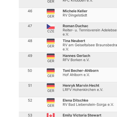
RFC Knobben e.V.
GER
46
Michele Keller
RV Dingelstädt
GER
47
Roman Duchac
Reiter- u. Tennisverein Adelebs
CZE
e.V.
48
Tina Neubert
RV am Geiseltalsee Braunsbedr
GER
e.V.
49
Hannes Gerlach
RFV Borken e.V.
GER
50
Toni Becher-Ahlborn
Hof Ahlborn e.V.
GER
51
Henryk Marvin Hecht
LRFV Hohenkirchen e.V.
GER
52
Elena Ditschke
RV Bad Liebenstein-Sorga e.V.
GER
53
Emily Victoria Stewart