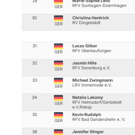
28
Marie-Sophie Lenz
RFV Guxhagen-Doernhagen
GER
30
Christina Hentrich
RV Dingelstädt
GER
31
Lucas Silber
RFV Oberkaufungen
GER
32
Jasmin Hille
RFV Derenburg e.V.
GER
33
Michael Zwingmann
LRV Immenrode e.V.
GER
34
Natalia Lakomy
RFV Helmsdorf/Gerbstedt
GER
e.V.Rdesp
35
Kevin Rudolph
RFV Bad Gandersheim e. V.
GER
36
Jennifer Illinger