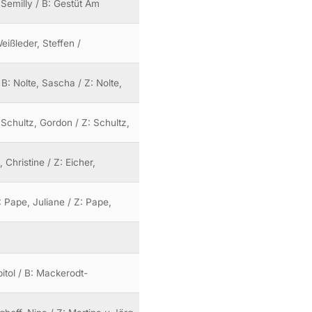
 Semilly / B: Gestüt Am
eißleder, Steffen /
B: Nolte, Sascha / Z: Nolte,
: Schultz, Gordon / Z: Schultz,
Christine / Z: Eicher,
: Pape, Juliane / Z: Pape,
itol / B: Mackerodt-