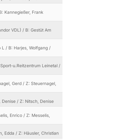
 B: Kannegießer, Frank
Zandor VDL) / B: Gestüt Am
 L / B: Harjes, Wolfgang /
-Sport-u.Reitzentrum Leinetal /
nagel, Gerd / Z: Steuernagel,
h, Denise / Z: Nitsch, Denise
lis, Enrico / Z: Messelis,
n, Edda / Z: Häusler, Christian