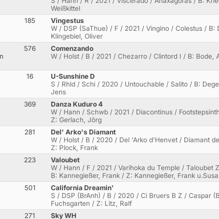
S / Hann / R / 2021 / Viscerado / Anaxagoras / B: Krie
Weißkittel
185
Vingestus
W / DSP (SaThue) / F / 2021 / Vingino / Colestus / B: 
Klingebiel, Oliver
576
Comenzando
en
W / Holst / B / 2021 / Chezarro / Clintord I / B: Bode, 
16
U-Sunshine D
a
S / Rhld / Schi / 2020 / Untouchable / Salito / B: Deg
Jens
369
Danza Kuduro 4
W / Hann / Schwb / 2021 / Diacontinus / Footstepsinth
Z: Gerlach, Jörg
281
Del' Arko's Diamant
W / Holst / B / 2020 / Del 'Arko d'Henvet / Diamant de
Z: Plock, Frank
223
Valoubet
W / Hann / F / 2021 / Varihoka du Temple / Taloubet Z
B: Kannegießer, Frank / Z: Kannegießer, Frank u.Sus
501
California Dreamin'
S / DSP (BrAnh) / B / 2020 / Ci Bruers B Z / Caspar (B
Fuchsgarten / Z: Litz, Ralf
271
Sky WH