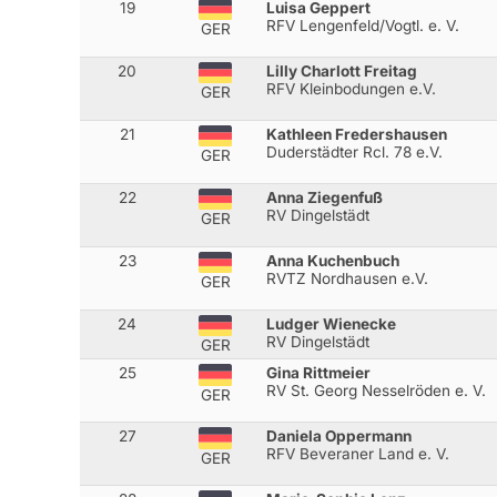
19
Luisa Geppert
RFV Lengenfeld/Vogtl. e. V.
GER
20
Lilly Charlott Freitag
RFV Kleinbodungen e.V.
GER
21
Kathleen Fredershausen
Duderstädter Rcl. 78 e.V.
GER
22
Anna Ziegenfuß
RV Dingelstädt
GER
23
Anna Kuchenbuch
RVTZ Nordhausen e.V.
GER
24
Ludger Wienecke
RV Dingelstädt
GER
25
Gina Rittmeier
RV St. Georg Nesselröden e. V.
GER
27
Daniela Oppermann
RFV Beveraner Land e. V.
GER