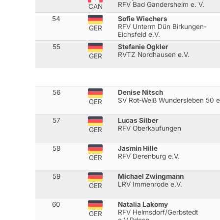
RFV Bad Gandersheim e. V.
CAN
54
Sofie Wiechers
RFV Unterm Dün Birkungen-
GER
Eichsfeld e.V.
55
Stefanie Ogkler
RVTZ Nordhausen e.V.
GER
56
Denise Nitsch
SV Rot-Weiß Wundersleben 50 e
GER
57
Lucas Silber
RFV Oberkaufungen
GER
58
Jasmin Hille
RFV Derenburg e.V.
GER
59
Michael Zwingmann
LRV Immenrode e.V.
GER
60
Natalia Lakomy
RFV Helmsdorf/Gerbstedt
GER
e.V.Rdesp