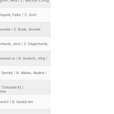
ghoff, Nina / Z: Martina u.Jörg
Depold, Falko / Z: Graf-
Annelie / Z: Bode, Annelie
enhardt, Jens / Z: Degenhardt,
esand xx / B: Gerlach, Jörg /
 Semilly / B: Walles, Nadine /
 (Taloubet K) /
anne
erlin) / B: Gestüt Am