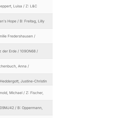
Geppert, Luisa / Z: L&C
n's Hope / B: Freitag, Lilly
milie Fredershausen /
lz der Erde / 109ON68 /
uchenbuch, Anna /
 Heddergott, Justine-Christin
old, Michael / Z: Fischer,
/ 109MJ42 / B: Oppermann,