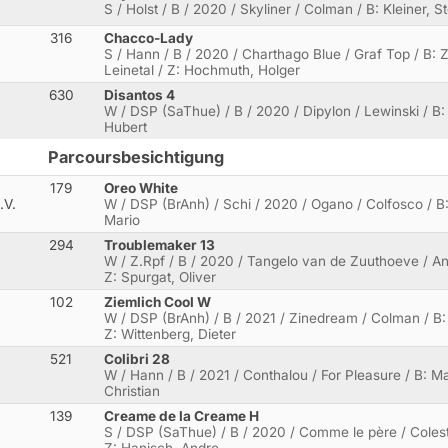
S / Holst / B / 2020 / Skyliner / Colman / B: Kleiner, 
316
Chacco-Lady
S / Hann / B / 2020 / Charthago Blue / Graf Top / B:
Leinetal / Z: Hochmuth, Holger
630
Disantos 4
W / DSP (SaThue) / B / 2020 / Dipylon / Lewinski / B:
Hubert
Parcoursbesichtigung
179
Oreo White
.V.
W / DSP (BrAnh) / Schi / 2020 / Ogano / Colfosco / B: 
Mario
294
Troublemaker 13
W / Z.Rpf / B / 2020 / Tangelo van de Zuuthoeve / And
Z: Spurgat, Oliver
102
Ziemlich Cool W
W / DSP (BrAnh) / B / 2021 / Zinedream / Colman / B: 
Z: Wittenberg, Dieter
521
Colibri 28
W / Hann / B / 2021 / Conthalou / For Pleasure / B: M
Christian
139
Creame de la Creame H
S / DSP (SaThue) / B / 2020 / Comme le père / Colest
Z: Hanisch, Andre