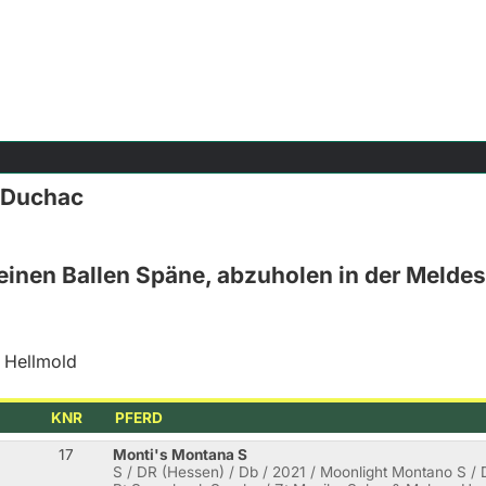
n Duchac
 einen Ballen Späne, abzuholen in der Meldes
 Hellmold
KNR
PFERD
17
Monti's Montana S
S / DR (Hessen) / Db / 2021 / Moonlight Montano S / 