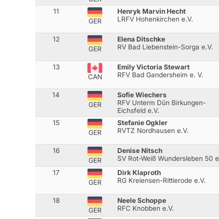
11
Henryk Marvin Hecht
LRFV Hohenkirchen e.V.
GER
12
Elena Ditschke
RV Bad Liebenstein-Sorga e.V.
GER
13
Emily Victoria Stewart
RFV Bad Gandersheim e. V.
CAN
14
Sofie Wiechers
RFV Unterm Dün Birkungen-
GER
Eichsfeld e.V.
15
Stefanie Ogkler
RVTZ Nordhausen e.V.
GER
16
Denise Nitsch
SV Rot-Weiß Wundersleben 50 e
GER
17
Dirk Klaproth
RG Kreiensen-Rittierode e.V.
GER
18
Neele Schoppe
RFC Knobben e.V.
GER