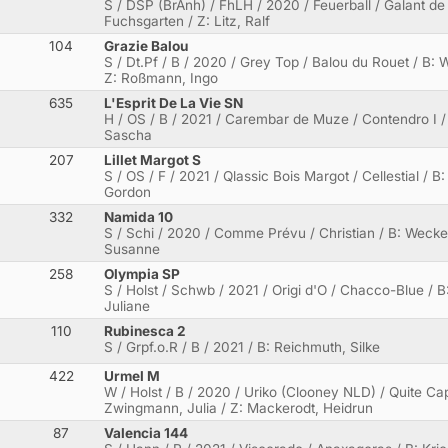
S / DSP (BrAnh) / FhLH / 2020 / Feuerball / Galant de
Fuchsgarten / Z: Litz, Ralf
104
Grazie Balou
S / Dt.Pf / B / 2020 / Grey Top / Balou du Rouet / B: W
Z: Roßmann, Ingo
635
L'Esprit De La Vie SN
H / OS / B / 2021 / Carembar de Muze / Contendro I / 
Sascha
207
Lillet Margot S
S / OS / F / 2021 / Qlassic Bois Margot / Cellestial / B
Gordon
332
Namida 10
S / Schi / 2020 / Comme Prévu / Christian / B: Wecke, 
Susanne
258
Olympia SP
S / Holst / Schwb / 2021 / Origi d'O / Chacco-Blue / B
Juliane
110
Rubinesca 2
S / Grpf.o.R / B / 2021 / B: Reichmuth, Silke
422
Urmel M
W / Holst / B / 2020 / Uriko (Clooney NLD) / Quite Cap
Zwingmann, Julia / Z: Mackerodt, Heidrun
87
Valencia 144