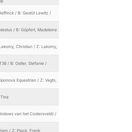
pp
effinck / B: Gestüt Lewitz /
lestus / B: Göpfert, Madeleine
: Lakomy, Christian / Z: Lakomy,
38 / B: Ostler, Stefanie /
Liponova Equestrian / Z: Vagts,
 Tina
 Windows van het Costersveld) /
irjam / Z: Plock, Frank