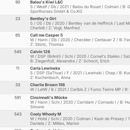
90
Balou's Kiwi L&C
S / Westf / Db / 2021 / Balou du Rouet / Colman / B: 
Sporthorses GmbH & Co.KG
23
Bentley's Girl
S / OS / Db / 2020 / Bentley van de Heffinck / Last Ma
Charlott / Z: Vogt, Manfred
65
Call me Casper 5
W / Hann / Db / 2020 / Checkter / Centauer Z / B: Fa
Z: Stürtz, Thomas
545
Calvin 126
W / DSP (BrAnh) / Schi / 2020 / Cornet's Stakko / Sa
B: Ziegenfuß, Alexandra / Z: Schoch, Erich
11
Carla Lewinska
S / DSP (SaThue) / F / 2021 / Lewinski / Chap / B: K
Z: Kuchenbuch, Anna
33
Charlie Brown 156
W / LetW / B / 2021 / Caribis Z / Fumo Twirre MP / B:
591
Cincinnati's Mücke
W / Hann / Schi / 2020 / Carridam / Cornado I / B: Hun
Simone
543
Cooly Whooly M
W / Holst / Schi / 2020 / Colman / Kash de Prissey 
Daniela / Z: Millies, Marion