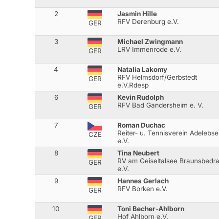
2
Jasmin Hille
RFV Derenburg e.V.
GER
3
Michael Zwingmann
LRV Immenrode e.V.
GER
4
Natalia Lakomy
RFV Helmsdorf/Gerbstedt
GER
e.V.Rdesp
6
Kevin Rudolph
RFV Bad Gandersheim e. V.
GER
7
Roman Duchac
Reiter- u. Tennisverein Adelebs
CZE
e.V.
8
Tina Neubert
RV am Geiseltalsee Braunsbedr
GER
e.V.
9
Hannes Gerlach
RFV Borken e.V.
GER
10
Toni Becher-Ahlborn
Hof Ahlborn e.V.
GER