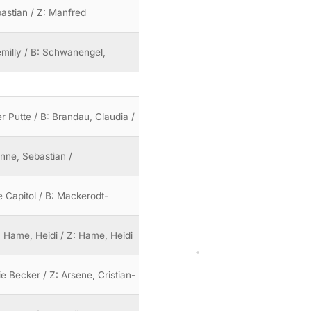
bastian / Z: Manfred
milly / B: Schwanengel,
er Putte / B: Brandau, Claudia /
inne, Sebastian /
e Capitol / B: Mackerodt-
: Hame, Heidi / Z: Hame, Heidi
e Becker / Z: Arsene, Cristian-