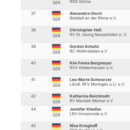
RSG Sünna
GER
37
Alexandra Utsch
Reitstall an der Rinne e.V.
GER
38
Christopher Heß
RV St. Georg Nesselröden e. V.
GER
39
Gordon Schultz
RC Wollersleben e.V
GER
40
Kim Femia Bergmeyer
RSV Hiddenhausen e.V.
GER
41
Lea-Marie Schwarzer
Ländl. RFV Moringen u.U. e.V.
GER
42
Katharina Reichmuth
RV Marstall Weimar e.V
GER
44
Jennifer Kleofas
LRV Immenrode e.V.
GER
45
Nina Krieghoff