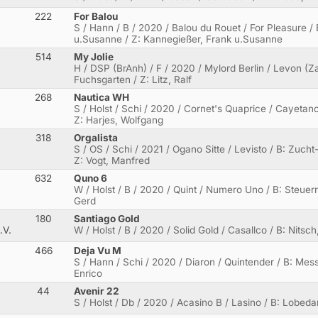
222
For Balou
S / Hann / B / 2020 / Balou du Rouet / For Pleasure /
u.Susanne / Z: Kannegießer, Frank u.Susanne
514
My Jolie
H / DSP (BrAnh) / F / 2020 / Mylord Berlin / Levon (
Fuchsgarten / Z: Litz, Ralf
268
Nautica WH
S / Holst / Schi / 2020 / Cornet's Quaprice / Cayetano
Z: Harjes, Wolfgang
318
Orgalista
S / OS / Schi / 2021 / Ogano Sitte / Levisto / B: Zucht
Z: Vogt, Manfred
632
Quno 6
W / Holst / B / 2020 / Quint / Numero Uno / B: Steuer
Gerd
180
Santiago Gold
.V.
W / Holst / B / 2020 / Solid Gold / Casallco / B: Nitsc
466
Deja Vu M
S / Hann / Schi / 2020 / Diaron / Quintender / B: Messe
Enrico
44
Avenir 22
S / Holst / Db / 2020 / Acasino B / Lasino / B: Lobeda