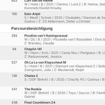
653
Curt van de Hahne
W / Holst / B / 2021 / Clarimo / Lord Z / B: Hahne, Se
Kummetz/Gestüt Kriseby
156
Eala-Anjel
S / Westf / Schwb / 2020 / Chubakko / Diamant de Se
Gudrun / Z: ZG Kellermann, Dieter u.Christel
Parcoursbesichtigung
293
Picolino van't Koningswoud
W / OS / B / 2021 / Picobello van't Roosakker / Elvis t
Z: Brandau, Claudia
94
Chaplin 141
W / Hann / Schi / 2021 / Camp Nou / Perigueux / B: L
Z: Radzanowski, Jessica
527
Oh La La van Klapscheut M
S / Holst / B / 2021 / Diamant van Klapscheut Z / Quit
Zwingmann, Julia / Z: Mackerodt, Ralph
138
Chalea 2
S / DSP (BrAnh) / B / 2020 / Chacfly PS / Carinue / B
541
The Rookie
W / DSP (BrAnh) / B / 2020 / Toys / Saccor / B: Famili
Gabriel
438
Final Countdown 24