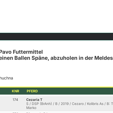
Pavo Futtermittel
 einen Ballen Späne, abzuholen in der Meldes
chuchna
KNR
PFERD
174
Cezaria T
S / DSP (BrAnh) / B / 2019 / Cezaro / Kolibris As / B:
Marko