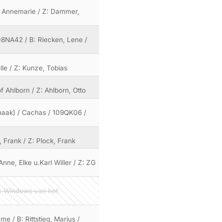
e, Annemarie / Z: Dammer,
108NA42 / B: Riecken, Lene /
lle / Z: Kunze, Tobias
f Ahlborn / Z: Ahlborn, Otto
Schaak) / Cachas / 109QK06 /
, Frank / Z: Plock, Frank
Anne, Elke u.Karl Willer / Z: ZG
x: Windows van het
 / B: Rittstieg, Marius /