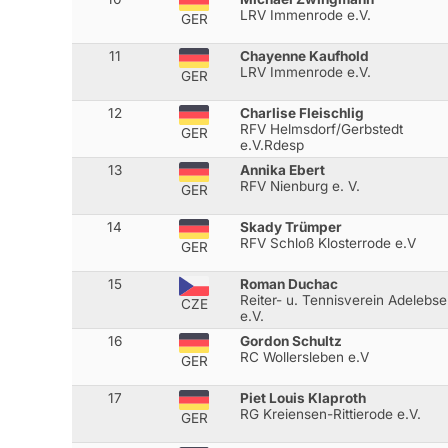
LRV Immenrode e.V.
GER
11
Chayenne Kaufhold
LRV Immenrode e.V.
GER
12
Charlise Fleischlig
RFV Helmsdorf/Gerbstedt
GER
e.V.Rdesp
13
Annika Ebert
RFV Nienburg e. V.
GER
14
Skady Trümper
RFV Schloß Klosterrode e.V
GER
15
Roman Duchac
Reiter- u. Tennisverein Adelebs
CZE
e.V.
16
Gordon Schultz
RC Wollersleben e.V
GER
17
Piet Louis Klaproth
RG Kreiensen-Rittierode e.V.
GER