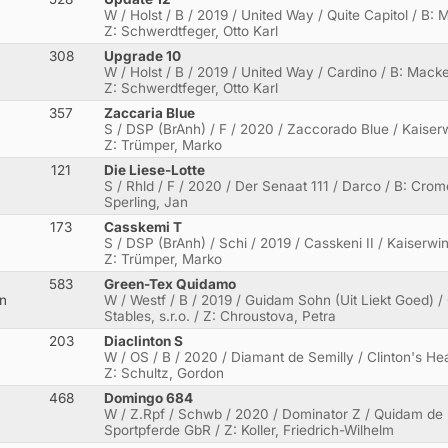
W / Holst / B / 2019 / United Way / Quite Capitol / B
Z: Schwerdtfeger, Otto Karl
308
Upgrade 10
W / Holst / B / 2019 / United Way / Cardino / B: Mack
Z: Schwerdtfeger, Otto Karl
357
Zaccaria Blue
S / DSP (BrAnh) / F / 2020 / Zaccorado Blue / Kaiserwi
Z: Trümper, Marko
121
Die Liese-Lotte
S / Rhld / F / 2020 / Der Senaat 111 / Darco / B: Cro
Sperling, Jan
173
Casskemi T
S / DSP (BrAnh) / Schi / 2019 / Casskeni II / Kaiserwi
Z: Trümper, Marko
583
Green-Tex Quidamo
en
W / Westf / B / 2019 / Guidam Sohn (Uit Liekt Goed) /
Stables, s.r.o. / Z: Chroustova, Petra
203
Diaclinton S
W / OS / B / 2020 / Diamant de Semilly / Clinton's Hea
Z: Schultz, Gordon
468
Domingo 684
W / Z.Rpf / Schwb / 2020 / Dominator Z / Quidam de R
Sportpferde GbR / Z: Koller, Friedrich-Wilhelm