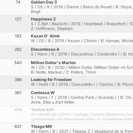
74
Golden Day 3
S / OS / R / 2019 / Diaron / Balou du Rouet / B: Stoy
Birgit
127
Happiness Z
S / Z.Rpf / BkaSchi / 2019 / Heartbeat / Roquefort / 
Z: Hoffmann, Stephan
193
Kazan D' Almé
W / OS / B / 2019 / Kazan / Clinton / B: Hampe, Miche
282
Diacontessa A
S / Hann / R / 2019 / Diacontinus / Contendro I / B: Ho
540
Million Dollar's Marlon
W / OS / B / 2020 / Million Dollar (Million Dollar vh 
B: Nolte, Markus / Z: Peters, Timm
386
Looking for Freedom
W / Holst / B / 2019 / Cascadello I / Clarimo / B: Plock
367
Contessa W
S / Hann / F / 2019 / Central Park / Acorado I / B: ZG 
Anne, Elke u.Karl Willer
474
Tamino 327
W / Westf / B / 2019 / Toulago / Cornet Obolensky (e
Costersveld) / B: Gripshöver GbR / Z: Gripshöver GbR
637
Thiago MR
W / Hann / B / 2021 / Tobago Z / Vagabond de la Pomme