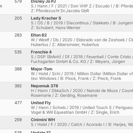
579
Disney Jo PJ
en
S / Hann / F / 2021 / Don VHP Z / Escudo I / B: Pfer
Z: Pferdezucht Dr.Jacobs GbR
205
Lady Kracher S
S / OS / B / 2019 / Diacontinus / Stakkato / B: Junge
Z: Schubert, Hans-Werner
283
Elton 82
W / Westf / Db / 2020 / Eldorado van de Zeshoek / Cli
Hubertus / Z: Albersmeier, Hubertus
535
Frenchie 4
S / DSP (BrAnh) / Df / 2019 / Feuerball / Conte Crist
Fuchsgarten GmbH & Co. KG / Z: Weyers, Jürgen
388
Major-Tom
W / Holst / Schi / 2019 / Million Dollar (Million Dolla
(ex: Windows / B: Plock, Frank / Z: Plock, Frank
392
Nepomuk 378
H / Hann / DbkaSch / 2020 / Nairobi de Muze / Count
Rosemarie / Z: Gerding, Rosemarie
477
United Fly
W / Hann / Schwb / 2019 / United Touch S / Perigueux
Vogel & Will Equestrian GmbH / Z: Single, Erich
259
Cinimini WH
S / Holst / F / 2020 / Catch / Acorado I / B: Harjes, 
528
Update 12