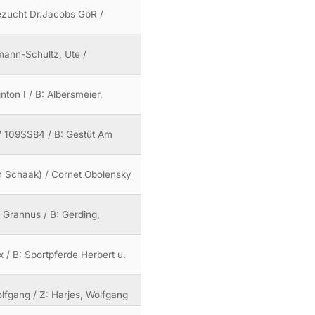
dezucht Dr.Jacobs GbR /
rmann-Schultz, Ute /
nton I / B: Albersmeier,
o / 109SS84 / B: Gestüt Am
r vh Schaak) / Cornet Obolensky
 Grannus / B: Gerding,
 / B: Sportpferde Herbert u.
Wolfgang / Z: Harjes, Wolfgang