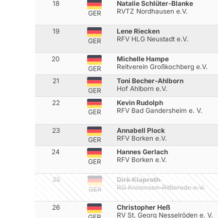
18
Natalie Schlüter-Blanke
RVTZ Nordhausen e.V.
GER
19
Lene Riecken
RFV HLG Neustadt e.V.
GER
20
Michelle Hampe
Reitverein Großkochberg e.V.
GER
21
Toni Becher-Ahlborn
Hof Ahlborn e.V.
GER
22
Kevin Rudolph
RFV Bad Gandersheim e. V.
GER
23
Annabell Plock
RFV Borken e.V.
GER
24
Hannes Gerlach
RFV Borken e.V.
GER
25
Dirk Klaproth
RG Kreiensen-Rittierode e.V.
GER
26
Christopher Heß
RV St. Georg Nesselröden e. V.
GER