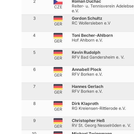
2
Roman Duchac
Reiter- u. Tennisverein Adelebs
CZE
e.V.
3
Gordon Schultz
RC Wollersleben e.V
GER
4
Toni Becher-Ahlborn
Hof Ahlborn e.V.
GER
5
Kevin Rudolph
RFV Bad Gandersheim e. V.
GER
6
Annabell Plock
RFV Borken e.V.
GER
7
Hannes Gerlach
RFV Borken e.V.
GER
8
Dirk Klaproth
RG Kreiensen-Rittierode e.V.
GER
9
Christopher Heß
RV St. Georg Nesselröden e. V.
GER
10
Michael Zwingmann