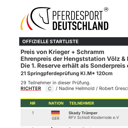
OFFIZIELLE STARTLISTE
Preis von Krieger + Schramm
Ehrenpreis der Hengststation Völz & 
Die 1. Reserve erhält als Sonderpreis
21 Springpferdeprüfung Kl.M* 120cm
29 Teilnehmer in dieser Prüfung.
RICHTER
/ Nadine Hellmold / Robert Gres
C
NR
NATION
TEILNEHMER
1
Skady Trümper
RFV Schloß Klosterrode e.V
GER