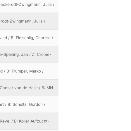
: Mackerodt-Zwingmann, Julia /
erodt-Zwingmann, Julia /
nd / B: Fleischlig, Charlise /
me-Sperling, Jan / Z: Crome-
nd / B: Trümper, Marko /
 Caesar van de Helle / B: MN
rt / B: Schultz, Gordon /
evel / B: Koller Aufzucht-