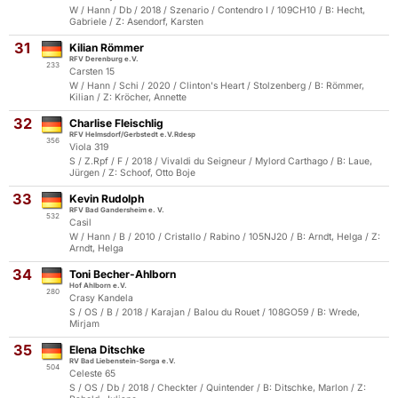
W / Hann / Db / 2018 / Szenario / Contendro I / 109CH10 / B: Hecht,
Gabriele / Z: Asendorf, Karsten
31
Kilian Römmer
RFV Derenburg e.V.
233
Carsten 15
W / Hann / Schi / 2020 / Clinton's Heart / Stolzenberg / B: Römmer,
Kilian / Z: Kröcher, Annette
32
Charlise Fleischlig
RFV Helmsdorf/Gerbstedt e.V.Rdesp
356
Viola 319
S / Z.Rpf / F / 2018 / Vivaldi du Seigneur / Mylord Carthago / B: Laue,
Jürgen / Z: Schoof, Otto Boje
33
Kevin Rudolph
RFV Bad Gandersheim e. V.
532
Casil
W / Hann / B / 2010 / Cristallo / Rabino / 105NJ20 / B: Arndt, Helga / Z:
Arndt, Helga
34
Toni Becher-Ahlborn
Hof Ahlborn e.V.
280
Crasy Kandela
S / OS / B / 2018 / Karajan / Balou du Rouet / 108GO59 / B: Wrede,
Mirjam
35
Elena Ditschke
RV Bad Liebenstein-Sorga e.V.
504
Celeste 65
S / OS / Db / 2018 / Checkter / Quintender / B: Ditschke, Marlon / Z: