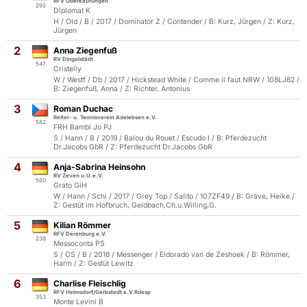
RFV Oberkaufungen
292
Diplomat K
H / Old / B / 2017 / Dominator Z / Contender / B: Kurz, Jürgen / Z: Kurz,
Jürgen
2
Anna Ziegenfuß
RV Dingelstädt
547
Cristelly
W / Westf / Db / 2017 / Hickstead White / Comme il faut NRW / 108LJ62 /
B: Ziegenfuß, Anna / Z: Richter, Antonius
3
Roman Duchac
Reiter- u. Tennisverein Adelebsen e.V.
582
FRH Bambi Jo PJ
S / Hann / B / 2019 / Balou du Rouet / Escudo I / B: Pferdezucht
Dr.Jacobs GbR / Z: Pferdezucht Dr.Jacobs GbR
4
Anja-Sabrina Heinsohn
RV Zeven u.U.e.V.
560
Grato GiH
W / Hann / Schi / 2017 / Grey Top / Salito / 107ZF49 / B: Gräve, Heike /
Z: Gestüt im Hofbruch, Geldbach,Ch.u.Willing,G.
5
Kilian Römmer
RFV Derenburg e.V.
238
Messoconta PS
S / OS / B / 2018 / Messenger / Eldorado van de Zeshoek / B: Römmer,
Harm / Z: Gestüt Lewitz
6
Charlise Fleischlig
RFV Helmsdorf/Gerbstedt e.V.Rdesp
353
Monte Levini B