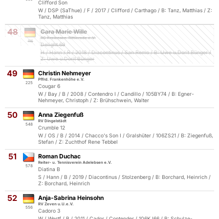
Clifford Son
W / DSP (SaThue) / F / 2017 / Clifford / Carthago / B: Tanz, Matthias / Z:
Tanz, Matthias
48
Cara Marie Wille
RG Kreiensen-Rittierode e.V.
115
Delight 69
H / Hann / R / 2018 / Diacontinus / San Remo / B: Uwe u.Dorit Bünger /
Z: Uwe u.Dorit Bünger
49
Christin Nehmeyer
Pffrd. Frankenhöhe e.V.
225
Cougar 6
W / Bay / B / 2008 / Contendro I / Candillo / 105BY74 / B: Egner-
Nehmeyer, Christoph / Z: Brühschwein, Walter
50
Anna Ziegenfuß
RV Dingelstädt
548
Crumble 12
W / OS / B / 2014 / Chacco's Son I / Gralshüter / 106ZS21 / B: Ziegenfuß,
Stefan / Z: Zuchthof Rene Tebbel
51
Roman Duchac
Reiter- u. Tennisverein Adelebsen e.V.
578
Diatina B
S / Hann / B / 2019 / Diacontinus / Stolzenberg / B: Borchard, Heinrich /
Z: Borchard, Heinrich
52
Anja-Sabrina Heinsohn
RV Zeven u.U.e.V.
556
Cadoro 3
W / Westf / B / 2011 / Cador / Contender / 106KJ66 / B: Schulze-