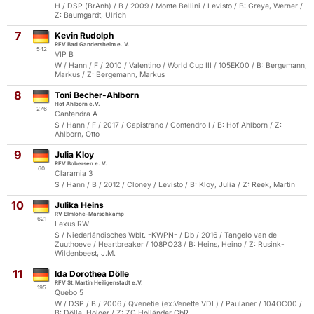
H / DSP (BrAnh) / B / 2009 / Monte Bellini / Levisto / B: Greye, Werner /
Z: Baumgardt, Ulrich
7
Kevin Rudolph
RFV Bad Gandersheim e. V.
542
VIP B
W / Hann / F / 2010 / Valentino / World Cup III / 105EK00 / B: Bergemann,
Markus / Z: Bergemann, Markus
8
Toni Becher-Ahlborn
Hof Ahlborn e.V.
276
Cantendra A
S / Hann / F / 2017 / Capistrano / Contendro I / B: Hof Ahlborn / Z:
Ahlborn, Otto
9
Julia Kloy
RFV Bobersen e. V.
60
Claramia 3
S / Hann / B / 2012 / Cloney / Levisto / B: Kloy, Julia / Z: Reek, Martin
10
Julika Heins
RV Elmlohe-Marschkamp
621
Lexus RW
S / Niederländisches Wblt. -KWPN- / Db / 2016 / Tangelo van de
Zuuthoeve / Heartbreaker / 108PO23 / B: Heins, Heino / Z: Rusink-
Wildenbeest, J.M.
11
Ida Dorothea Dölle
RFV St.Martin Heiligenstadt e.V.
195
Quebo 5
W / DSP / B / 2006 / Qvenetie (ex:Venette VDL) / Paulaner / 104OC00 /
B: Dölle, Holger / Z: ZG Holländer GbR