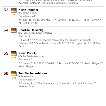
Averdiek, Antonius / Z: Schulze-Averdiek, Antonius
53
Kilian Römmer
RFV Derenburg e.V.
97
Comeback WK
W / OS / B / 2018 / Chacfly PS / Cartoon / 109NJ84 / B: Hille, Jasmin /
Z: Gestüt Lewitz
54
Charlise Fleischlig
RFV Helmsdorf/Gerbstedt e.V.Rdesp
350
Chazam 2
H / Westf / B / 2016 / Cornet Obolensky (ex: Windows van het
Costersveld) / Baloubet du Rouet / 107PD10 / B: Ligges, Kai / Z: Müller,
Bernd
55
Kevin Rudolph
RFV Bad Gandersheim e. V.
534
Corvette 45
S / Hann / Schi / 2016 / Cristallo / Rabino / 107XV98 / B: Arndt, Helga / Z:
Arndt, Helga
56
Toni Becher-Ahlborn
Hof Ahlborn e.V.
282
Diacontessa A
S / Hann / R / 2019 / Diacontinus / Contendro I / B: Hof Ahlborn / Z:
Ahlborn, Otto