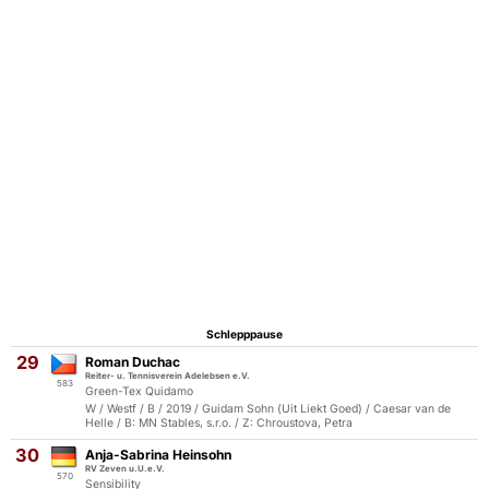
Schlepppause
29
Roman Duchac
Reiter- u. Tennisverein Adelebsen e.V.
583
Green-Tex Quidamo
W / Westf / B / 2019 / Guidam Sohn (Uit Liekt Goed) / Caesar van de
Helle / B: MN Stables, s.r.o. / Z: Chroustova, Petra
30
Anja-Sabrina Heinsohn
RV Zeven u.U.e.V.
570
Sensibility