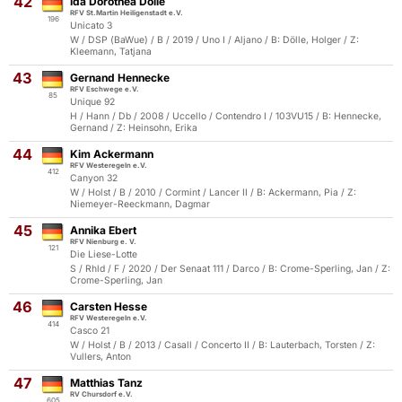
42
Ida Dorothea Dölle
RFV St.Martin Heiligenstadt e.V.
196
Unicato 3
W / DSP (BaWue) / B / 2019 / Uno I / Aljano / B: Dölle, Holger / Z:
Kleemann, Tatjana
43
Gernand Hennecke
RFV Eschwege e.V.
85
Unique 92
H / Hann / Db / 2008 / Uccello / Contendro I / 103VU15 / B: Hennecke,
Gernand / Z: Heinsohn, Erika
44
Kim Ackermann
RFV Westeregeln e.V.
412
Canyon 32
W / Holst / B / 2010 / Cormint / Lancer II / B: Ackermann, Pia / Z:
Niemeyer-Reeckmann, Dagmar
45
Annika Ebert
RFV Nienburg e. V.
121
Die Liese-Lotte
S / Rhld / F / 2020 / Der Senaat 111 / Darco / B: Crome-Sperling, Jan / Z:
Crome-Sperling, Jan
46
Carsten Hesse
RFV Westeregeln e.V.
414
Casco 21
W / Holst / B / 2013 / Casall / Concerto II / B: Lauterbach, Torsten / Z:
Vullers, Anton
47
Matthias Tanz
RV Chursdorf e.V.
605