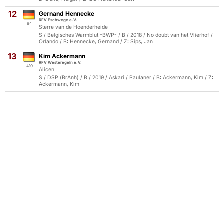
12
Gernand Hennecke
RFV Eschwege e.V.
84
Sterre van de Hoenderheide
S / Belgisches Warmblut -BWP- / B / 2018 / No doubt van het Vlierhof /
Orlando / B: Hennecke, Gernand / Z: Sips, Jan
13
Kim Ackermann
RFV Westeregeln e.V.
410
Alicen
S / DSP (BrAnh) / B / 2019 / Askari / Paulaner / B: Ackermann, Kim / Z:
Ackermann, Kim