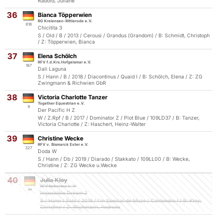
Rabold, Juliane
36
Bianca Töpperwien
RG Kreiensen-Rittierode e.V.
616
Chicitita 3
S / Old / B / 2013 / Cerousi / Grandus (Grandom) / B: Schmidt, Christoph
/ Z: Töpperwien, Bianca
37
Elena Schölch
RFV f.d.Krs.Hofgeismar e.V.
187
Dali Laguna
S / Hann / B / 2018 / Diacontinus / Quaid I / B: Schölch, Elena / Z: ZG
Zwingmann & Richwien GbR
38
Victoria Charlotte Tanzer
Together Equestrian e.V.
9
Der Pacific H Z
W / Z.Rpf / B / 2017 / Dominator Z / Plot Blue / 109LD37 / B: Tanzer,
Victoria Charlotte / Z: Haschert, Heinz-Walter
39
Christine Wecke
RFV v. Bismarck Exter e.V.
327
Doda W
S / Hann / Db / 2019 / Diarado / Stakkato / 109LL00 / B: Wecke,
Christine / Z: ZG Wecke u.Wecke
40
Julia Kloy
RFV Bobersen e. V.
61
Impossible Dream 2
S / Hann / Schi / 2018 / I'm Special de Muze / Contendro I / B: Kloy,
Christine / Z: Wichmann, Andreas