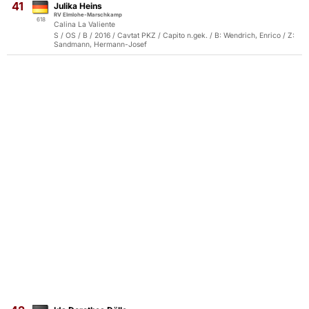
41
Julika Heins
RV Elmlohe-Marschkamp
618
Calina La Valiente
S / OS / B / 2016 / Cavtat PKZ / Capito n.gek. / B: Wendrich, Enrico / Z:
Sandmann, Hermann-Josef