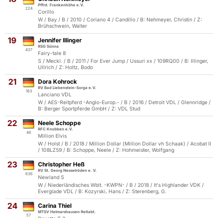
Pffrd. Frankenhöhe e.V.
224
Corillo
W / Bay / B / 2010 / Coriano 4 / Candillo / B: Nehmeyer, Christin / Z:
Brühschwein, Walter
19
Jennifer Illinger
RSG Sünna
437
Fairy-tale 8
S / Meckl. / B / 2011 / For Ever Jump / Ussuri xx / 109RQ00 / B: Illinger,
Ullrich / Z: Holtz, Bodo
21
Dora Kohrock
RV Bad Liebenstein-Sorga e.V.
163
Lanciano VDL
W / AES-Reitpferd -Anglo-Europ.- / B / 2016 / Detroit VDL / Glennridge /
B: Berger Sportpferde GmbH / Z: VDL Stud
22
Neele Schoppe
RFC Knobben e.V.
46
Million Elvis
W / Holst / B / 2018 / Million Dollar (Million Dollar vh Schaak) / Acobat II
/ 108LZ59 / B: Schoppe, Neele / Z: Hohmeister, Wolfgang
23
Christopher Heß
RV St. Georg Nesselröden e. V.
636
Newland S
W / Niederländisches Wblt. -KWPN- / B / 2018 / It's Highlander VDK /
Everglade VDL / B: Kozyrski, Hans / Z: Sterenberg, G.
24
Carina Thiel
MTSV Helmarshausen Reitabt.
57