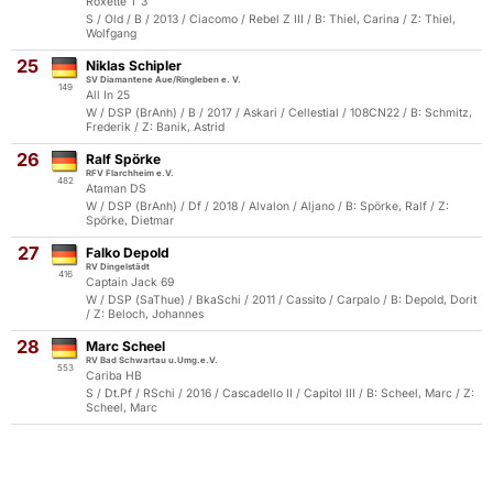
Roxette T 3
S / Old / B / 2013 / Ciacomo / Rebel Z III / B: Thiel, Carina / Z: Thiel,
Wolfgang
25
Niklas Schipler
SV Diamantene Aue/Ringleben e. V.
149
All In 25
W / DSP (BrAnh) / B / 2017 / Askari / Cellestial / 108CN22 / B: Schmitz,
Frederik / Z: Banik, Astrid
26
Ralf Spörke
RFV Flarchheim e.V.
482
Ataman DS
W / DSP (BrAnh) / Df / 2018 / Alvalon / Aljano / B: Spörke, Ralf / Z:
Spörke, Dietmar
27
Falko Depold
RV Dingelstädt
416
Captain Jack 69
W / DSP (SaThue) / BkaSchi / 2011 / Cassito / Carpalo / B: Depold, Dorit
/ Z: Beloch, Johannes
28
Marc Scheel
RV Bad Schwartau u.Umg.e.V.
553
Cariba HB
S / Dt.Pf / RSchi / 2016 / Cascadello II / Capitol III / B: Scheel, Marc / Z:
Scheel, Marc