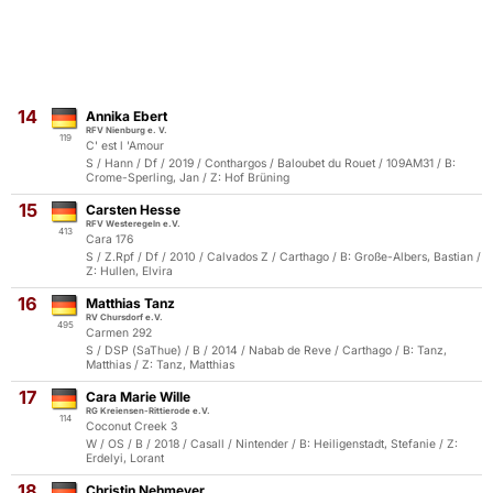
14
Annika Ebert
RFV Nienburg e. V.
119
C' est l 'Amour
S / Hann / Df / 2019 / Conthargos / Baloubet du Rouet / 109AM31 / B:
Crome-Sperling, Jan / Z: Hof Brüning
15
Carsten Hesse
RFV Westeregeln e.V.
413
Cara 176
S / Z.Rpf / Df / 2010 / Calvados Z / Carthago / B: Große-Albers, Bastian /
Z: Hullen, Elvira
16
Matthias Tanz
RV Chursdorf e.V.
495
Carmen 292
S / DSP (SaThue) / B / 2014 / Nabab de Reve / Carthago / B: Tanz,
Matthias / Z: Tanz, Matthias
17
Cara Marie Wille
RG Kreiensen-Rittierode e.V.
114
Coconut Creek 3
W / OS / B / 2018 / Casall / Nintender / B: Heiligenstadt, Stefanie / Z:
Erdelyi, Lorant
18
Christin Nehmeyer