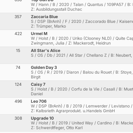
W / Hann / B / 2020 / Talan / Quantus / 109PA57 / B: 
Z: Ausbildungsstall Duchac
357
Zaccaria Blue
S / DSP (BrAnh) / F / 2020 / Zaccorado Blue / Kaiserwi
Z: Trümper, Marko
422
Urmel M
W / Holst / B / 2020 / Uriko (Clooney NLD) / Quite Cap
Zwingmann, Julia / Z: Mackerodt, Heidrun
15
All Star's Alice
a
S / OS / Db / 2021 / All Star / Chellano Z / B: Neubert,
74
Golden Day 3
S / OS / R / 2019 / Diaron / Balou du Rouet / B: Stoy
Birgit
124
Caisy 7
S / Holst / B / 2020 / Corfu de la Vie / Casall / B: Mu
Daniel
496
Leo 706
W / DSP (BrAnh) / B / 2019 / Lemwerder / Levistano 
Z: Kalbsrieth Agrarprodukt. u.Handels GmbH
308
Upgrade 10
W / Holst / B / 2019 / United Way / Cardino / B: Mack
Z: Schwerdtfeger, Otto Karl