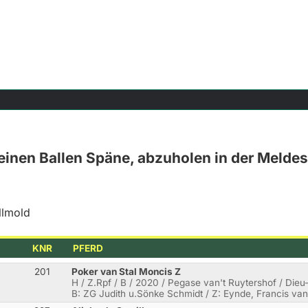
 einen Ballen Späne, abzuholen in der Meldes
llmold
KNR
PFERD
201
Poker van Stal Moncis Z
H / Z.Rpf / B / 2020 / Pegase van't Ruytershof / Die
B: ZG Judith u.Sönke Schmidt / Z: Eynde, Francis va