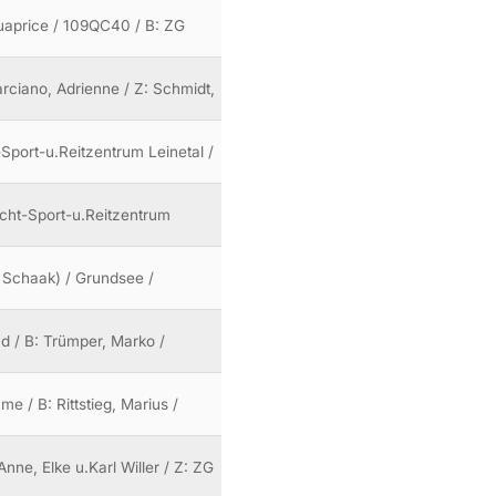
Quaprice / 109QC40 / B: ZG
arciano, Adrienne / Z: Schmidt,
-Sport-u.Reitzentrum Leinetal /
ucht-Sport-u.Reitzentrum
vh Schaak) / Grundsee /
nd / B: Trümper, Marko /
 / B: Rittstieg, Marius /
Anne, Elke u.Karl Willer / Z: ZG