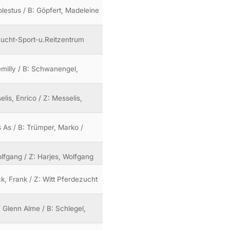
lestus / B: Göpfert, Madeleine
 Zucht-Sport-u.Reitzentrum
milly / B: Schwanengel,
lis, Enrico / Z: Messelis,
s As / B: Trümper, Marko /
Wolfgang / Z: Harjes, Wolfgang
ock, Frank / Z: Witt Pferdezucht
 Glenn Alme / B: Schlegel,