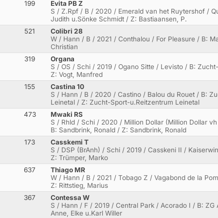
199
Evita PB Z
S / Z.Rpf / B / 2020 / Emerald van het Ruytershof / 
Judith u.Sönke Schmidt / Z: Bastiaansen, P.
521
Colibri 28
W / Hann / B / 2021 / Conthalou / For Pleasure / B: M
Christian
319
Organa
S / OS / Schi / 2019 / Ogano Sitte / Levisto / B: Zucht
Z: Vogt, Manfred
155
Castina 10
S / Hann / B / 2020 / Castino / Balou du Rouet / B: Z
Leinetal / Z: Zucht-Sport-u.Reitzentrum Leinetal
473
Mwaki RS
S / Rhld / Schi / 2020 / Million Dollar (Million Dollar 
B: Sandbrink, Ronald / Z: Sandbrink, Ronald
173
Casskemi T
S / DSP (BrAnh) / Schi / 2019 / Casskeni II / Kaiserwi
Z: Trümper, Marko
637
Thiago MR
W / Hann / B / 2021 / Tobago Z / Vagabond de la Pomme
Z: Rittstieg, Marius
367
Contessa W
S / Hann / F / 2019 / Central Park / Acorado I / B: ZG 
Anne, Elke u.Karl Willer