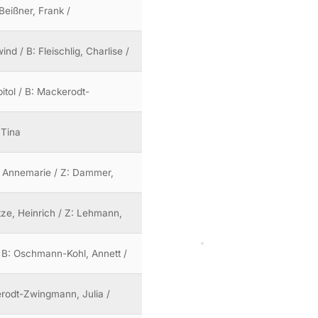
Beißner, Frank /
nd / B: Fleischlig, Charlise /
itol / B: Mackerodt-
 Tina
e, Annemarie / Z: Dammer,
etze, Heinrich / Z: Lehmann,
/ B: Oschmann-Kohl, Annett /
erodt-Zwingmann, Julia /