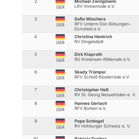
2
Michael Zwingmann
LRV Immenrode e.V.
GER
3
Sofie Wiechers
RFV Unterm Dün Birkungen-
GER
Eichsfeld e.V.
4
Christina Hentrich
RV Dingelstädt
GER
5
Dirk Klaproth
RG Kreiensen-Rittierode e.V.
GER
6
Skady Trümper
RFV Schloß Klosterrode e.V
GER
7
Christopher Heß
RV St. Georg Nesselröden e. V.
GER
8
Hannes Gerlach
RFV Borken e.V.
GER
9
Pepe Schlegel
RV Hohburger Schweiz e. V.
GER
10
Patricia Duchac