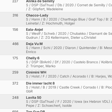
227
Alinka de Semilly
S / DSP (SaThue) / Db / 2020 / Cornet de Semilly / Co
/ Z: Göpfert, Madeleine
316
Chacco-Lady
S / Hann / B / 2020 / Charthago Blue / Graf Top / B:
Leinetal / Z: Hochmuth, Holger
156
Eala-Anjel
S / Westf / Schwb / 2020 / Chubakko / Diamant de Se
Gudrun / Z: ZG Kellermann, Dieter u.Christel
466
Deja Vu M
S / Hann / Schi / 2020 / Diaron / Quintender / B: Messe
Enrico
175
Chelly 6
S / DSP (BrAnh) / Df / 2020 / Castelo Branco / Kolibri
Z: Trümper, Marko
259
Cinimini WH
S / Holst / F / 2020 / Catch / Acorado I / B: Harjes, 
372
Die immer lacht 8
S / Holst / B / 2019 / Castle Creek / Corrado I / B: Pl
GbR
248
Lavita 50
S / DSP (SaThue) / F / 2020 / Iowa (ex Hebron VDL) /
Pepe / Z: Schoechert, Isolde
656
Top Gun DB