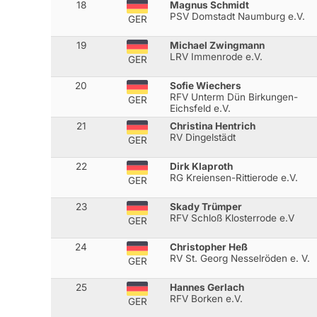
18
Magnus Schmidt
PSV Domstadt Naumburg e.V.
GER
19
Michael Zwingmann
LRV Immenrode e.V.
GER
20
Sofie Wiechers
RFV Unterm Dün Birkungen-
GER
Eichsfeld e.V.
21
Christina Hentrich
RV Dingelstädt
GER
22
Dirk Klaproth
RG Kreiensen-Rittierode e.V.
GER
23
Skady Trümper
RFV Schloß Klosterrode e.V
GER
24
Christopher Heß
RV St. Georg Nesselröden e. V.
GER
25
Hannes Gerlach
RFV Borken e.V.
GER