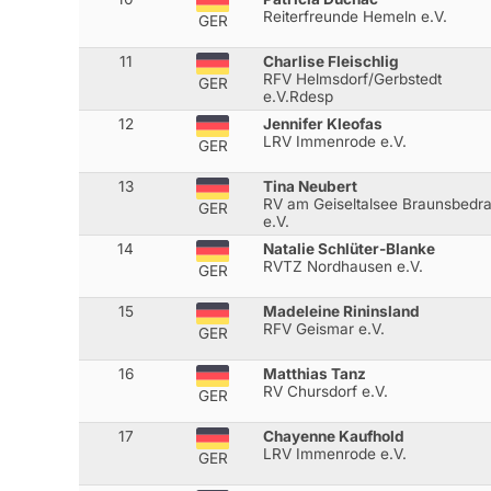
Reiterfreunde Hemeln e.V.
GER
11
Charlise Fleischlig
RFV Helmsdorf/Gerbstedt
GER
e.V.Rdesp
12
Jennifer Kleofas
LRV Immenrode e.V.
GER
13
Tina Neubert
RV am Geiseltalsee Braunsbedr
GER
e.V.
14
Natalie Schlüter-Blanke
RVTZ Nordhausen e.V.
GER
15
Madeleine Rininsland
RFV Geismar e.V.
GER
16
Matthias Tanz
RV Chursdorf e.V.
GER
17
Chayenne Kaufhold
LRV Immenrode e.V.
GER