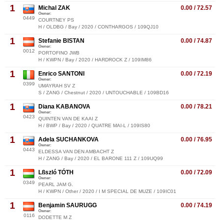
1
Michal ZAK
0.00 / 72.57
Owner:
0449
COURTNEY PS
H / OLDBG / Bay / 2020 / CONTHARGOS / 109QJ10
1
Stefanie BISTAN
0.00 / 74.87
Owner:
0012
PORTOFINO JWB
H / KWPN / Bay / 2020 / HARDROCK Z / 109IM86
1
Enrico SANTONI
0.00 / 72.19
Owner:
0399
UMAYRAH SV Z
S / ZANG / Chestnut / 2020 / UNTOUCHABLE / 109BD16
1
Diana KABANOVA
0.00 / 78.21
Owner:
0423
QUINTEN VAN DE KAAI Z
H / BWP / Bay / 2020 / QUATRE MAI-L / 109IS80
1
Adela SUCHANKOVA
0.00 / 76.95
Owner:
0443
ELDESSA VAN DEN AMBACHT Z
H / ZANG / Bay / 2020 / EL BARONE 111 Z / 109UQ99
1
Lßszló TÓTH
0.00 / 72.09
Owner:
0349
PEARL JAM G.
H / KWPN / Other / 2020 / I M SPECIAL DE MUZE / 109IC01
1
Benjamin SAURUGG
0.00 / 74.19
Owner:
0116
DODETTE M Z