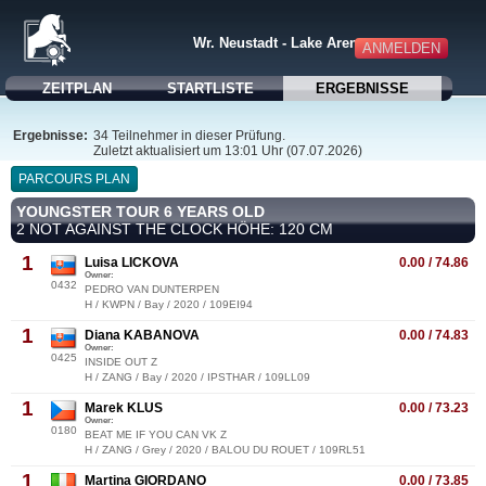
Wr. Neustadt - Lake Arena
ANMELDEN
ZEITPLAN
STARTLISTE
ERGEBNISSE
Ergebnisse:
34 Teilnehmer in dieser Prüfung.
Zuletzt aktualisiert um 13:01 Uhr (07.07.2026)
PARCOURS PLAN
YOUNGSTER TOUR 6 YEARS OLD
2 NOT AGAINST THE CLOCK HÖHE: 120 CM
1
Luisa LICKOVA
0.00 / 74.86
Owner:
0432
PEDRO VAN DUNTERPEN
H / KWPN / Bay / 2020 / 109EI94
1
Diana KABANOVA
0.00 / 74.83
Owner:
0425
INSIDE OUT Z
H / ZANG / Bay / 2020 / IPSTHAR / 109LL09
1
Marek KLUS
0.00 / 73.23
Owner:
0180
BEAT ME IF YOU CAN VK Z
H / ZANG / Grey / 2020 / BALOU DU ROUET / 109RL51
1
Martina GIORDANO
0.00 / 73.85