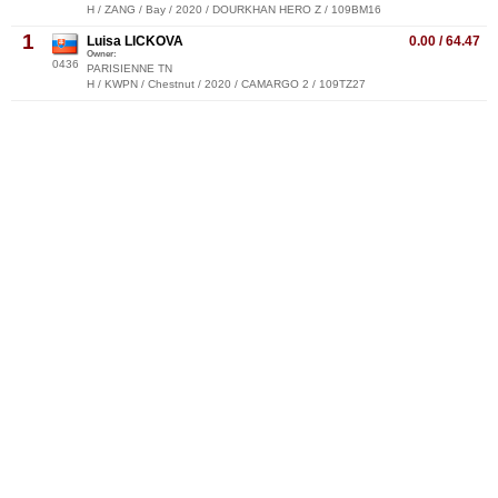
H / ZANG / Bay / 2020 / DOURKHAN HERO Z / 109BM16
1
Luisa LICKOVA
0.00 / 64.47
Owner:
0436
PARISIENNE TN
H / KWPN / Chestnut / 2020 / CAMARGO 2 / 109TZ27