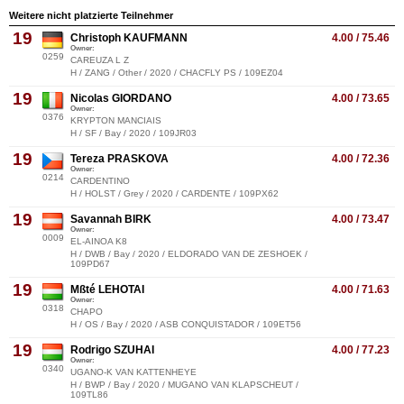
Weitere nicht platzierte Teilnehmer
19
Christoph KAUFMANN
4.00 / 75.46
Owner:
0259
CAREUZA L Z
H / ZANG / Other / 2020 / CHACFLY PS / 109EZ04
19
Nicolas GIORDANO
4.00 / 73.65
Owner:
0376
KRYPTON MANCIAIS
H / SF / Bay / 2020 / 109JR03
19
Tereza PRASKOVA
4.00 / 72.36
Owner:
0214
CARDENTINO
H / HOLST / Grey / 2020 / CARDENTE / 109PX62
19
Savannah BIRK
4.00 / 73.47
Owner:
0009
EL-AINOA K8
H / DWB / Bay / 2020 / ELDORADO VAN DE ZESHOEK /
109PD67
19
Mßté LEHOTAI
4.00 / 71.63
Owner:
0318
CHAPO
H / OS / Bay / 2020 / ASB CONQUISTADOR / 109ET56
19
Rodrigo SZUHAI
4.00 / 77.23
Owner:
0340
UGANO-K VAN KATTENHEYE
H / BWP / Bay / 2020 / MUGANO VAN KLAPSCHEUT /
109TL86