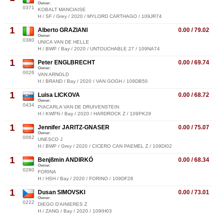
Owner:
0371
KOBALT MANCIAISE
H / SF / Grey / 2020 / MYLORD CARTHAGO / 109JR74
1
Alberto GRAZIANI
0.00 / 79.02
Owner:
0380
UNICA VAN DE HELLE
H / BWP / Bay / 2020 / UNTOUCHABLE 27 / 109NA74
1
Peter ENGLBRECHT
0.00 / 69.74
Owner:
0026
VAN ARNOLD
H / BRAND / Bay / 2020 / VAN GOGH / 109DB50
1
Luisa LICKOVA
0.00 / 68.72
Owner:
0434
PIACARLA VAN DE DRUIVENSTEIN
H / KWPN / Bay / 2020 / HARDROCK Z / 109PK29
1
Jennifer JARITZ-GNASER
0.00 / 75.07
Owner:
0062
UNESCO J
H / BWP / Grey / 2020 / CICERO CAN PAEMEL Z / 109DI02
1
Benjßmin ANDIRKÓ
0.00 / 68.34
Owner:
0280
FORINA
H / HSH / Bay / 2020 / FORINO / 109DF28
1
Dusan SIMOVSKI
0.00 / 73.01
Owner:
0222
DIEGO D'AINIERES Z
H / ZANG / Bay / 2020 / 109IH03