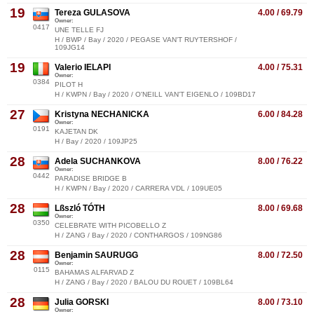
19
Tereza GULASOVA
4.00 / 69.79
Owner:
0417
UNE TELLE FJ
H / BWP / Bay / 2020 / PEGASE VAN'T RUYTERSHOF /
109JG14
19
Valerio IELAPI
4.00 / 75.31
Owner:
0384
PILOT H
H / KWPN / Bay / 2020 / O'NEILL VAN'T EIGENLO / 109BD17
27
Kristyna NECHANICKA
6.00 / 84.28
Owner:
0191
KAJETAN DK
H / Bay / 2020 / 109JP25
28
Adela SUCHANKOVA
8.00 / 76.22
Owner:
0442
PARADISE BRIDGE B
H / KWPN / Bay / 2020 / CARRERA VDL / 109UE05
28
Lßszló TÓTH
8.00 / 69.68
Owner:
0350
CELEBRATE WITH PICOBELLO Z
H / ZANG / Bay / 2020 / CONTHARGOS / 109NG86
28
Benjamin SAURUGG
8.00 / 72.50
Owner:
0115
BAHAMAS ALFARVAD Z
H / ZANG / Bay / 2020 / BALOU DU ROUET / 109BL64
28
Julia GORSKI
8.00 / 73.10
Owner: