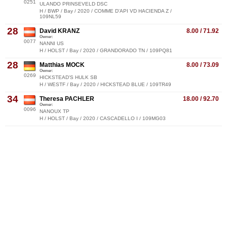
0251
ULANDO PRINSEVELD DSC
H / BWP / Bay / 2020 / COMME D'API VD HACIENDA Z /
109NL59
28
David KRANZ
8.00 / 71.92
Owner:
0077
NANNI US
H / HOLST / Bay / 2020 / GRANDORADO TN / 109PQ81
28
Matthias MOCK
8.00 / 73.09
Owner:
0269
HICKSTEAD'S HULK SB
H / WESTF / Bay / 2020 / HICKSTEAD BLUE / 109TR49
34
Theresa PACHLER
18.00 / 92.70
Owner:
0096
NANOUX TP
H / HOLST / Bay / 2020 / CASCADELLO I / 109MG03