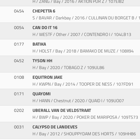
H / ZANG / Bay / 2016 / AKTION PUR Z / 107EI82
0454
CHEPETTA 6
S / BAVAR / Darkbay / 2016 / CULLINAN DU BORGET B /
0054
CAN DO IT 16
H / WESTF / Other / 2007 / CONTENDRO I / 104LB13
0177
BATIKA
H / HOLST / Bay / 2018 / BAMAKO DE MUZE / 108II94
0452
TYSON HH
H / Bay / 2020 / TOBAGO Z / 109UL86
0108
EQUITRON JAKE
H / KWPN / Bay / 2014 / TOOPER DE NESS / 107FD91
0171
QUAYOMI
H / HANN / Chestnut / 2020 / QUAID I / 109UO07
0202
UBERALL VAN DE VELDSTRAAT
H / BWP / Bay / 2020 / POKER DE MARIPOSA / 109TS73
0031
CALYPSO DE LANDEVES
H / Bay / 2012 / SHOUPPYDAM DES HORTS / 109HH86