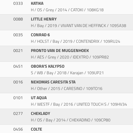
0333
KATIKA
H / OS / Grey / 2014 / CATOKI / 108KG18
0088
LITTLE HENRY
H / Bay / 2019 / VIVANT VAN DE HEFFINCK / 109SA38
0035
CONRAD 6
H / HOLST / Bay / 2019 / CONTENDRIX / 109RU24
0021
PRONTO VAN DE MUGGENHOEK
H / AES / Grey / 2020 / IDEXTRO / 109PR82
0451
OBORA'S KALYPSO
S / WB / Bay / 2018 / Karajan / 109UP21
0016
NEKOMAS CARESITA STA
H / Other / 2015 / CARESINO / 109TO16
0101
UT AQUA
H / WESTF / Bay / 2016 / UNITED TOUCH S / 109HV34
0277
CHEKLADY
H / OS / Bay / 2014 / CHEKADINO / 109CP80
0456
COLTE