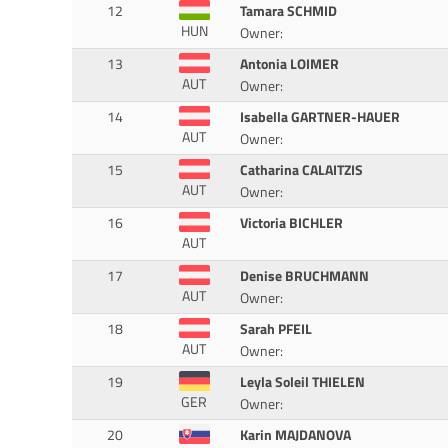
12
Tamara SCHMID
HUN
Owner:
13
Antonia LOIMER
AUT
Owner:
14
Isabella GARTNER-HAUER
AUT
Owner:
15
Catharina CALAITZIS
AUT
Owner:
16
Victoria BICHLER
AUT
17
Denise BRUCHMANN
AUT
Owner:
18
Sarah PFEIL
AUT
Owner:
19
Leyla Soleil THIELEN
GER
Owner:
20
Karin MAJDANOVA