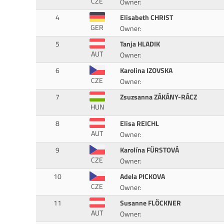
CZE
Owner:
4
Elisabeth CHRIST
GER
Owner:
5
Tanja HLADIK
AUT
Owner:
6
Karolina IZOVSKA
CZE
Owner:
7
Zsuzsanna ZÁKÁNY-RÁCZ
HUN
8
Elisa REICHL
AUT
Owner:
9
Karolína FÜRSTOVÁ
CZE
Owner:
10
Adela PICKOVA
CZE
Owner:
11
Susanne FLÖCKNER
AUT
Owner: