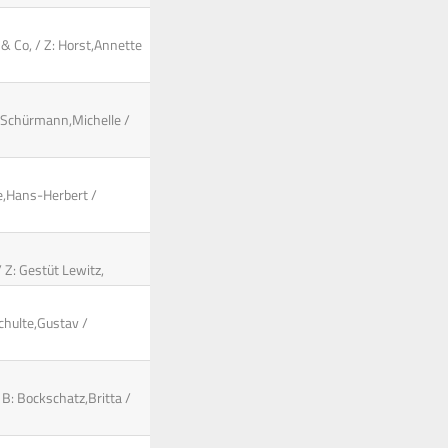
 & Co, / Z: Horst,Annette
: Schürmann,Michelle /
e,Hans-Herbert /
/ Z: Gestüt Lewitz,
chulte,Gustav /
B: Bockschatz,Britta /