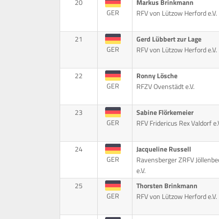
20
Markus Brinkmann
GER
RFV von Lützow Herford e.V.
21
Gerd Lübbert zur Lage
GER
RFV von Lützow Herford e.V.
22
Ronny Lösche
GER
RFZV Ovenstädt e.V.
23
Sabine Flörkemeier
GER
RFV Fridericus Rex Valdorf e.
24
Jacqueline Russell
GER
Ravensberger ZRFV Jöllenbe
e.V.
25
Thorsten Brinkmann
GER
RFV von Lützow Herford e.V.