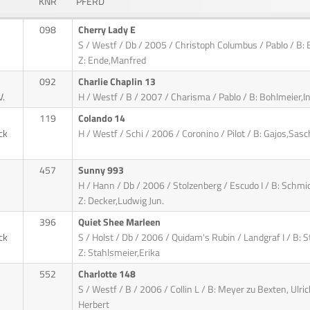
KNR
PFERD
098
Cherry Lady E
S / Westf / Db / 2005 / Christoph Columbus / Pablo / B:
Z: Ende,Manfred
092
Charlie Chaplin 13
V.
H / Westf / B / 2007 / Charisma / Pablo / B: Bohlmeier,In
119
Colando 14
ck
H / Westf / Schi / 2006 / Coronino / Pilot / B: Gajos,Sas
457
Sunny 993
H / Hann / Db / 2006 / Stolzenberg / Escudo I / B: Schmi
Z: Decker,Ludwig Jun.
396
Quiet Shee Marleen
ck
S / Holst / Db / 2006 / Quidam's Rubin / Landgraf I / B: S
Z: Stahlsmeier,Erika
552
Charlotte 148
S / Westf / B / 2006 / Collin L / B: Meyer zu Bexten, Ulri
Herbert