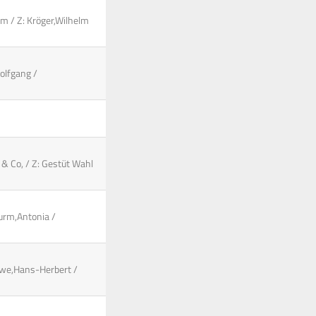
lm / Z: Kröger,Wilhelm
olfgang /
l & Co, / Z: Gestüt Wahl
turm,Antonia /
mowe,Hans-Herbert /