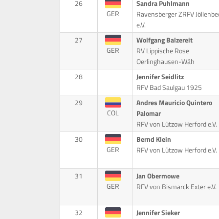
26
Sandra Puhlmann
GER
Ravensberger ZRFV Jöllenbe
e.V.
27
Wolfgang Balzereit
GER
RV Lippische Rose
Oerlinghausen-Wäh
28
Jennifer Seidlitz
RFV Bad Saulgau 1925
29
Andres Mauricio Quintero
COL
Palomar
RFV von Lützow Herford e.V.
30
Bernd Klein
GER
RFV von Lützow Herford e.V.
31
Jan Obermowe
GER
RFV von Bismarck Exter e.V.
32
Jennifer Sieker