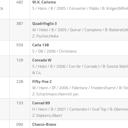
482
W.K. Carisma
ck
S / Hann / B / 2005 / Converter / Pablo / B: Kröger,Wilhe
387
Quadrifoglio 3
W / Holst / B / 2005 / Quinar / Campione / B: Balzereit,W
Z: Fischer,Heike
559
Carla 138
S / DB / 2006 / Christiano
129
Concada W
S / Holst / B / 2006 / Con Air / Corrado I / B: Gestüt Wah
& Co,
228
Fifty-five 2
W / Hann / Df / 2006 / Fidertanz / Friedensfuerst / B: S
Z: Schartmann,Heinrich jun.
133
Conrad 89
H / Hann / B / 2007 / Contendro I / Graf Top / B: Ober
Z: Döpkens,Albert
090
Chacco-Bravo