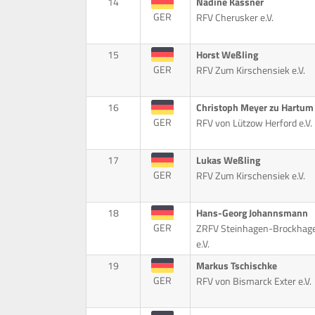
14
Nadine Kassner
GER
RFV Cherusker e.V.
15
Horst Weßling
GER
RFV Zum Kirschensiek e.V.
16
Christoph Meyer zu Hartum
GER
RFV von Lützow Herford e.V.
17
Lukas Weßling
GER
RFV Zum Kirschensiek e.V.
18
Hans-Georg Johannsmann
GER
ZRFV Steinhagen-Brockhag
e.V.
19
Markus Tschischke
GER
RFV von Bismarck Exter e.V.