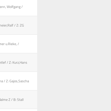
mann, Wolfgang /
eier,Ralf / Z: ZG
mer u.Rieke, /
tlef / Z: Kurz,Hans
cha / Z: Gajos,Sascha
lme Z / B: Stall