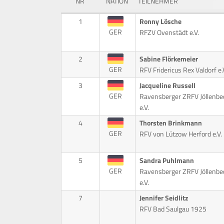
NR
NATION
TEILNEHMER
1
Ronny Lösche
GER
RFZV Ovenstädt e.V.
2
Sabine Flörkemeier
GER
RFV Fridericus Rex Valdorf e.
3
Jacqueline Russell
GER
Ravensberger ZRFV Jöllenbe
e.V.
4
Thorsten Brinkmann
GER
RFV von Lützow Herford e.V.
5
Sandra Puhlmann
GER
Ravensberger ZRFV Jöllenbe
e.V.
7
Jennifer Seidlitz
RFV Bad Saulgau 1925