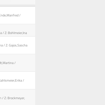
 Ende,Manfred /
a / Z: Bohlmeier,Ina
cha / Z: Gajos,Sascha
dt,Martina /
tahlsmeier,Erika /
ch / Z: Brockmeyer,