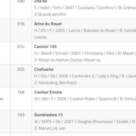
490
Zita 90
S / Holst / Schi / 2007 / Cassiano / Corofino I / B: Grö
Z: Brandt,Jennifer
016
Arino du Rouet
H / OS / F / 2005 / Larino / Baloubet du Rouet / B: Gestüt
Lewitz,
074
Casimir 135
H / Westf / Schwb / 2007 / Christiano / Pilot / B: Meyer
Z: Meyer zu Hartum,Gustav Meyer zu
555
Chefsache
H / Old / Db / 2006 / Contendro 3 / Lady's King / B: Löw
Z: Sieverding, Bernhard
146
Couleur Encore
en
W / Old / F / 2006 / Couleur-Rubin / Quattro B / B: Sims,
193
Dumbledore 72
W / NRPS / Db / 2007 / Douglas (Rousseau) / Zeoliet / B:
Z: Marum,J.A. van