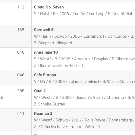
113
Cloud No. Seven
S / Holst / B / 2006 / Con Air / Lordship / B: Gestüt Wahl
145
Cornwell 6
W / Hann / Schwb / 2006 / Contendro I / Don Carlos / B
Z: Goeppert,Hildegard
010
Anneliese 10
S / Westf / B / 2005 / Amantus / Douglas / B: Obermow
Z: Obermowe,Hans-Herbert
046
Cafe Europa
S / OS / B / 2006 / Colander / Silvio I / B: Wecke,Monika 
388
Quai 2
ck
W / Westf / B / 2006 / Quidam's Rubin / Charisma / B: S
Z: Schulte,Gustav
411
Reaman 2
W / Westf / Schwb / 2006 / Rolls Royce / Donnersberg / 
Z: ZG Bockschatz,Hermann u.Wilfried