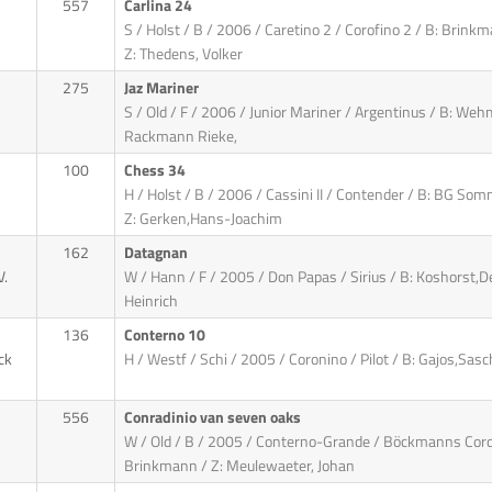
557
Carlina 24
S / Holst / B / 2006 / Caretino 2 / Corofino 2 / B: Brink
Z: Thedens, Volker
275
Jaz Mariner
S / Old / F / 2006 / Junior Mariner / Argentinus / B: Wehm
Rackmann Rieke,
100
Chess 34
H / Holst / B / 2006 / Cassini II / Contender / B: BG Som
Z: Gerken,Hans-Joachim
162
Datagnan
V.
W / Hann / F / 2005 / Don Papas / Sirius / B: Koshorst,De
Heinrich
136
Conterno 10
ck
H / Westf / Schi / 2005 / Coronino / Pilot / B: Gajos,Sas
556
Conradinio van seven oaks
W / Old / B / 2005 / Conterno-Grande / Böckmanns Corda
Brinkmann / Z: Meulewaeter, Johan