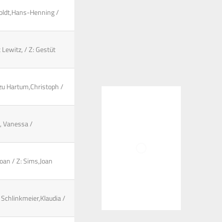
nwoldt,Hans-Henning /
 Lewitz, / Z: Gestüt
 zu Hartum,Christoph /
e, Vanessa /
Joan / Z: Sims,Joan
 Schlinkmeier,Klaudia /