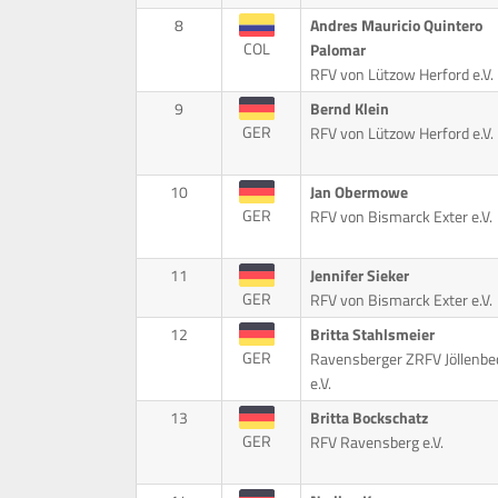
8
Andres Mauricio Quintero
COL
Palomar
RFV von Lützow Herford e.V.
9
Bernd Klein
GER
RFV von Lützow Herford e.V.
10
Jan Obermowe
GER
RFV von Bismarck Exter e.V.
11
Jennifer Sieker
GER
RFV von Bismarck Exter e.V.
12
Britta Stahlsmeier
GER
Ravensberger ZRFV Jöllenbe
e.V.
13
Britta Bockschatz
GER
RFV Ravensberg e.V.