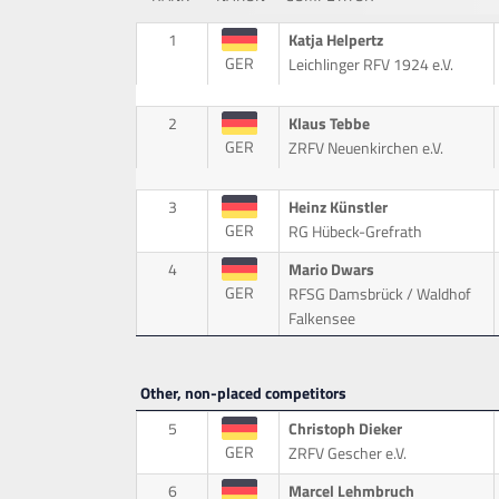
1
Katja Helpertz
GER
Leichlinger RFV 1924 e.V.
2
Klaus Tebbe
GER
ZRFV Neuenkirchen e.V.
3
Heinz Künstler
GER
RG Hübeck-Grefrath
4
Mario Dwars
GER
RFSG Damsbrück / Waldhof
Falkensee
Other, non-placed competitors
5
Christoph Dieker
GER
ZRFV Gescher e.V.
6
Marcel Lehmbruch