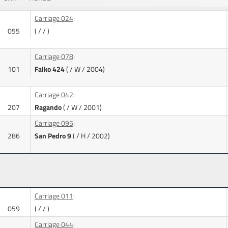
Carriage 024
:
055
( / / )
Carriage 078
:
101
Falko 424
( / W / 2004)
Carriage 042
:
207
Ragando
( / W / 2001)
Carriage 095
:
286
San Pedro 9
( / H / 2002)
Carriage 011
:
059
( / / )
Carriage 044
: