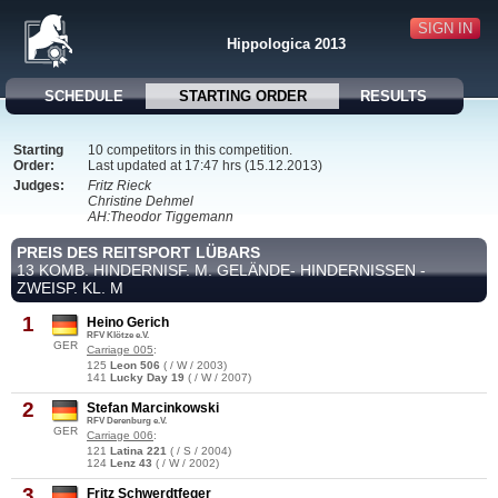
SIGN IN
Hippologica 2013
SCHEDULE
STARTING ORDER
RESULTS
Starting
10 competitors in this competition.
Order:
Last updated at 17:47 hrs (15.12.2013)
Judges:
Fritz Rieck
Christine Dehmel
AH:Theodor Tiggemann
PREIS DES REITSPORT LÜBARS
13 KOMB. HINDERNISF. M. GELÄNDE- HINDERNISSEN -
ZWEISP. KL. M
1
Heino Gerich
RFV Klötze e.V.
GER
Carriage 005
:
125
Leon 506
( / W / 2003)
141
Lucky Day 19
( / W / 2007)
2
Stefan Marcinkowski
RFV Derenburg e.V.
GER
Carriage 006
:
121
Latina 221
( / S / 2004)
124
Lenz 43
( / W / 2002)
3
Fritz Schwerdtfeger