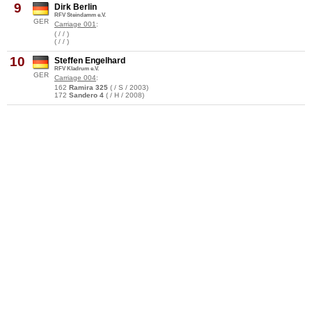
9
Dirk Berlin
RFV Steindamm e.V.
GER
Carriage 001
:
( / / )
( / / )
10
Steffen Engelhard
RFV Kladrum e.V.
GER
Carriage 004
:
162
Ramira 325
( / S / 2003)
172
Sandero 4
( / H / 2008)