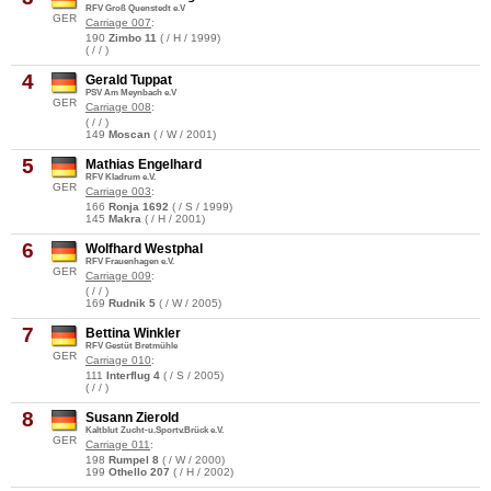
RFV Groß Quenstedt e.V
GER
Carriage 007
:
190
Zimbo 11
( / H / 1999)
( / / )
4
Gerald Tuppat
PSV Am Meynbach e.V
GER
Carriage 008
:
( / / )
149
Moscan
( / W / 2001)
5
Mathias Engelhard
RFV Kladrum e.V.
GER
Carriage 003
:
166
Ronja 1692
( / S / 1999)
145
Makra
( / H / 2001)
6
Wolfhard Westphal
RFV Frauenhagen e.V.
GER
Carriage 009
:
( / / )
169
Rudnik 5
( / W / 2005)
7
Bettina Winkler
RFV Gestüt Bretmühle
GER
Carriage 010
:
111
Interflug 4
( / S / 2005)
( / / )
8
Susann Zierold
Kaltblut Zucht-u.Sportv.Brück e.V.
GER
Carriage 011
:
198
Rumpel 8
( / W / 2000)
199
Othello 207
( / H / 2002)