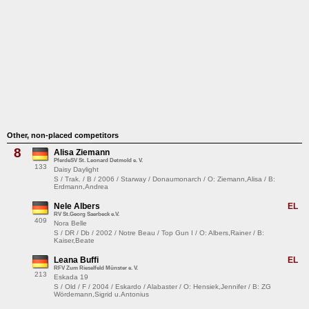
Other, non-placed competitors
8
Alisa Ziemann
PferdeSV St. Leonard Detmold e. V.
133
Daisy Daylight
S / Trak. / B / 2006 / Starway / Donaumonarch / O: Ziemann,Alisa / B:
Erdmann,Andrea
Nele Albers
EL
RV St.Georg Saerbeck e.V.
409
Nora Belle
S / DR / Db / 2002 / Notre Beau / Top Gun I / O: Albers,Rainer / B:
Kaiser,Beate
Leana Buffi
EL
RFV Zum Rieselfeld Münster e. V.
213
Eskada 19
S / Old / F / 2004 / Eskardo / Alabaster / O: Hensiek,Jennifer / B: ZG
Wördemann,Sigrid u.Antonius