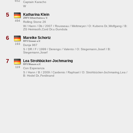
652
Captain Karacho
W
5
Katharina Klein
ZRFV Altenrheine e. V.
494
Rolling Stone 26
W / Hann / Db / 2007 / Rousseau / Weltmeyer / O: Kubens Dr.,Wolfgang / B:
ZG Heimsoth,Cord Dr.u.Gundula
6
Mareike Schortz
RFV Greven e.V.
193
Dunja 967
S / DR / F / 1999 / Derengo / Valento / O: Stegemann,Josef / B:
Stegemann,Josef
7
Lea Strohbücker-Jochmaring
RFV Mesum e.V.
119
Con Esperanza
S / Hann / B / 2009 / Cardenio / Raphael / O: Strohbücker-Jochmaring,Lea /
B: Hodel Dr.,Ferdinand