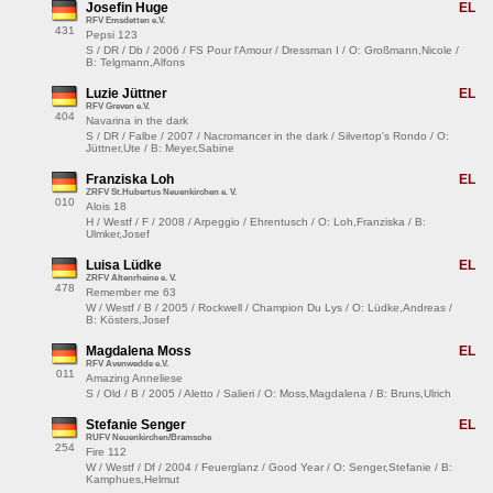
Josefin Huge
EL
RFV Emsdetten e.V.
431
Pepsi 123
S / DR / Db / 2006 / FS Pour l'Amour / Dressman I / O: Großmann,Nicole /
B: Telgmann,Alfons
Luzie Jüttner
EL
RFV Greven e.V.
404
Navarina in the dark
S / DR / Falbe / 2007 / Nacromancer in the dark / Silvertop's Rondo / O:
Jüttner,Ute / B: Meyer,Sabine
Franziska Loh
EL
ZRFV St.Hubertus Neuenkirchen e. V.
010
Alois 18
H / Westf / F / 2008 / Arpeggio / Ehrentusch / O: Loh,Franziska / B:
Ulmker,Josef
Luisa Lüdke
EL
ZRFV Altenrheine e. V.
478
Remember me 63
W / Westf / B / 2005 / Rockwell / Champion Du Lys / O: Lüdke,Andreas /
B: Kösters,Josef
Magdalena Moss
EL
RFV Avenwedde e.V.
011
Amazing Anneliese
S / Old / B / 2005 / Aletto / Salieri / O: Moss,Magdalena / B: Bruns,Ulrich
Stefanie Senger
EL
RUFV Neuenkirchen/Bramsche
254
Fire 112
W / Westf / Df / 2004 / Feuerglanz / Good Year / O: Senger,Stefanie / B:
Kamphues,Helmut