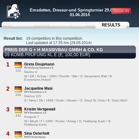
Emsdetten, Dressur-und Springturnier 29.05 u. 31.5-
SIGN IN
01.06.2014
SCHEDULE
STARTING ORDER
RESULTS
Result list:
19 competitors in this competition.
Last updated at 17:35 hrs (29.05.2014)
PREIS DER G + H MASSIVBAU GMBH & CO. KG
09 KOMB.PRÜFUNG KL.E (E; 100,00 EUR)
1
Greta Deupmann
RV St.Georg Saerbeck e.V.
142
Davino 4
W / DR / Schwb / 1994 / Durello / Nils / O: Deupmann,Ralf / B:
Eversmann,Hubert
2
Jacqueline Mais
RFV Emsdetten e.V.
284
Gianna 115
S / Hess / Db / 1999 / Gorbi / Gloster / O: Streyl Dr.,Viola / B: Stolz,Ulrich
3
Kristin Vertgewall
RFV Emsdetten e.V.
432
Perigord 7
W / Westf / F / 1995 / Perrier / Artwig / O: Feldkamp,Karin / B:
Feldkamp,Karin
4
Sina Osterholt
RUFV Kettenkamp