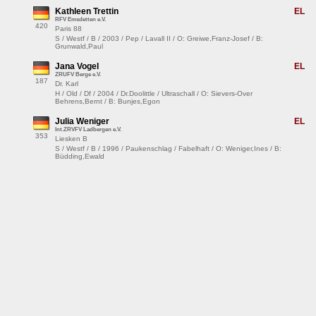
Kathleen Trettin
EL
RFV Emsdetten e.V.
420
Paris 88
S / Westf / B / 2003 / Pep / Lavall II / O: Greiwe,Franz-Josef / B:
Grunwald,Paul
Jana Vogel
EL
ZRUFV Berge e.V.
187
Dr. Karl
H / Old / Df / 2004 / Dr.Doolittle / Ultraschall / O: Sievers-Over
Behrens,Bernt / B: Bunjes,Egon
Julia Weniger
EL
Int.ZRVFV Ladbergen e.V.
353
Liesken B
S / Westf / B / 1996 / Paukenschlag / Fabelhaft / O: Weniger,Ines / B:
Büdding,Ewald