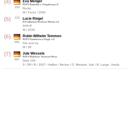
(4)
Eva Menger
RUFV Bawinkel u. Umgebung e.V.
100
Rocky
W / Fuchs / 2000
(5)
123
Lucie Ringel
RV Falkenhof Bochum-Witten e.V.
AHA-R
W / SCHI
(6)
Robin Wilhelm Temmen
RUFV Haselünne u.Umgb. e.V.
081
Fire and Ice
W / DF
(7)
Jule Wessels
RUFV Walchum -Sustrum-Moor
097
Delia 109
S / DR / B / 2007 / Halifax / Neckar / O: Wessels, Jule / B: Lange, Ursula