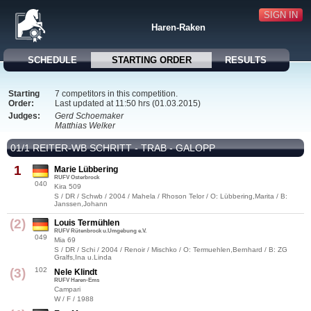
SIGN IN
Haren-Raken
SCHEDULE
STARTING ORDER
RESULTS
Starting
7 competitors in this competition.
Order:
Last updated at 11:50 hrs (01.03.2015)
Judges:
Gerd Schoemaker
Matthias Welker
01/1 REITER-WB SCHRITT - TRAB - GALOPP
1
Marie Lübbering
RUFV Osterbrock
040
Kira 509
S / DR / Schwb / 2004 / Mahela / Rhoson Telor / O: Lübbering,Marita / B:
Janssen,Johann
(2)
Louis Termühlen
RUFV Rütenbrock u.Umgebung e.V.
049
Mia 69
S / DR / Schi / 2004 / Renoir / Mischko / O: Termuehlen,Bernhard / B: ZG
Gralfs,Ina u.Linda
(3)
102
Nele Klindt
RUFV Haren-Ems
Campari
W / F / 1988