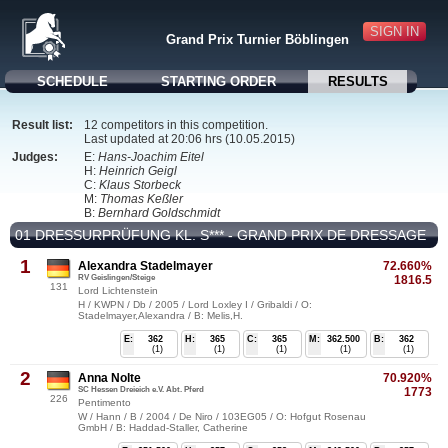
SIGN IN
Grand Prix Turnier Böblingen
SCHEDULE
STARTING ORDER
RESULTS
Result list:
12 competitors in this competition.
Last updated at 20:06 hrs (10.05.2015)
Judges:
E:
Hans-Joachim Eitel
H:
Heinrich Geigl
C:
Klaus Storbeck
M:
Thomas Keßler
B:
Bernhard Goldschmidt
01 DRESSURPRÜFUNG KL. S*** - GRAND PRIX DE DRESSAGE
1
Alexandra Stadelmayer
72.660%
RV Geislingen/Steige
1816.5
131
Lord Lichtenstein
H / KWPN / Db / 2005 / Lord Loxley I / Gribaldi / O:
Stadelmayer,Alexandra / B: Melis,H.
E:
362
H:
365
C:
365
M:
362.500
B:
362
(1)
(1)
(1)
(1)
(1)
2
Anna Nolte
70.920%
SC Hessen Dreieich e.V. Abt. Pferd
1773
226
Pentimento
W / Hann / B / 2004 / De Niro / 103EG05 / O: Hofgut Rosenau
GmbH / B: Haddad-Staller, Catherine