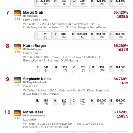
E:
324.500
H:
340
C:
330
M:
325.500
B:
334.500
(9)
(5)
(6)
(6)
(7)
7
Margit Grab
65.420%
RFV Ehingen
1635.5
082
FBW Samba Time
W / W³rtt / R / 2004 / Sir Oldenburg / Weltmeyer / O: ZG
Grab,Margit u.Hans-Dieter / B: ZG Grab,Margit u.Hans-Dieter
E:
326
H:
340
C:
329.500
M:
313.500
B:
326.500
(8)
(5)
(7)
(9)
(9)
8
Katrin Burger
65.260%
RV Sindelfingen
1631.5
165
Salazar 14
W / Old / Db / 2003 / Sandro Hit / Ex Libris / 104FB02 / O:
Burger,Katrin / B: Bschorer Dr.,Wolfgang
E:
341
H:
333
C:
325
M:
308
B:
324.500
(4)
(7)
(8)
(10)
(10)
9
Stephanie Kiess
64.760%
RV Ziegelhütte Lorch
1619
020
Cassini 27
W / W³rtt / Schwb / 2000 / Cabaret / Beryll / O: Kiess,Stephanie /
B: ZG Rapp,Karl u.Renate
E:
335
H:
320
C:
307
M:
320.500
B:
336.500
(6)
(9)
(10)
(8)
(6)
10
Nicole Isser
63.420%
RFV Oberschwaben
1585.5
120
Laporello
W / W³rtt / B / 2002 / Loving Dancer / Poker / 104CB53 / O:
Isser,Nicole / B: Schlipf,Bernhard