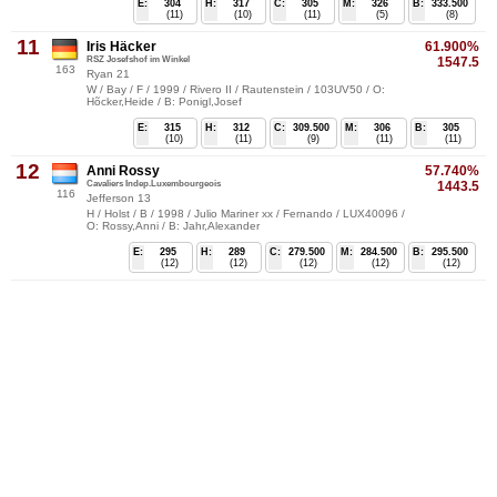
E:
304
H:
317
C:
305
M:
326
B:
333.500
(11)
(10)
(11)
(5)
(8)
11
Iris Häcker
61.900%
RSZ Josefshof im Winkel
1547.5
163
Ryan 21
W / Bay / F / 1999 / Rivero II / Rautenstein / 103UV50 / O:
Hõcker,Heide / B: Ponigl,Josef
E:
315
H:
312
C:
309.500
M:
306
B:
305
(10)
(11)
(9)
(11)
(11)
12
Anni Rossy
57.740%
Cavaliers Indep.Luxembourgeois
1443.5
116
Jefferson 13
H / Holst / B / 1998 / Julio Mariner xx / Fernando / LUX40096 /
O: Rossy,Anni / B: Jahr,Alexander
E:
295
H:
289
C:
279.500
M:
284.500
B:
295.500
(12)
(12)
(12)
(12)
(12)