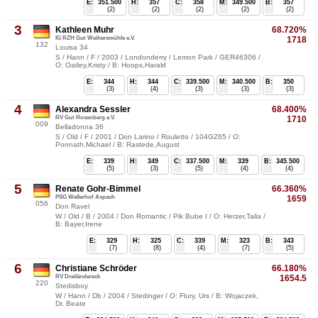
E:
351.500
H:
357
C:
358
M:
349.500
B:
357
(2)
(2)
(2)
(2)
(2)
3
Kathleen Muhr
68.720%
IG RZH Gut Weihersmühle e.V.
1718
132
Louisa 34
S / Hann / F / 2003 / Londonderry / Lemon Park / GER46306 /
O: Oatley,Kristy / B: Hoops,Harald
E:
344
H:
344
C:
339.500
M:
340.500
B:
350
(3)
(4)
(3)
(3)
(3)
4
Alexandra Sessler
68.400%
RV Gut Rosenberg e.V.
1710
009
Belladonna 36
S / Old / F / 2001 / Don Larino / Rouletto / 104GZ65 / O:
Ponnath,Michael / B: Rastede,August
E:
339
H:
349
C:
337.500
M:
339
B:
345.500
(5)
(3)
(5)
(4)
(4)
5
Renate Gohr-Bimmel
66.360%
PSG Wellerhof Aspach
1659
056
Don Ravel
W / Old / B / 2004 / Don Romantic / Pik Bube I / O: Herzer,Talia /
B: Bayer,Irene
E:
329
H:
325
C:
339
M:
323
B:
343
(7)
(8)
(4)
(7)
(5)
6
Christiane Schröder
66.180%
RV Dreiländereck
1654.5
220
Stedisboy
W / Hann / Db / 2004 / Stedinger / O: Flury, Urs / B: Wojaczek,
Dr. Beate