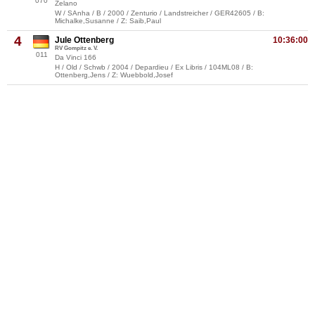
070
Zelano
W / SAnha / B / 2000 / Zenturio / Landstreicher / GER42605 / B:
Michalke,Susanne / Z: Saib,Paul
4
Jule Ottenberg
10:36:00
RV Gompitz e. V.
011
Da Vinci 166
H / Old / Schwb / 2004 / Depardieu / Ex Libris / 104ML08 / B:
Ottenberg,Jens / Z: Wuebbold,Josef