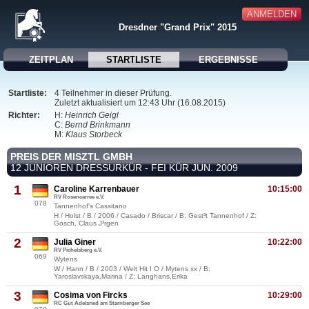
ANMELDEN
Dresdner "Grand Prix" 2015
ZEITPLAN
STARTLISTE
ERGEBNISSE
Startliste:
4 Teilnehmer in dieser Prüfung.
Zuletzt aktualisiert um 12:43 Uhr (16.08.2015)
Richter:
H:
Heinrich Geigl
C:
Bernd Brinkmann
M:
Klaus Storbeck
PREIS DER MISZTL GMBH
12 JUNIOREN DRESSURKÜR - FEI KÜR JUN. 2009
1
Caroline Karrenbauer
10:15:00
RV Rosencarree e.V.
078
Tannenhof's Cassitano
H / Holst / B / 2006 / Casado / Briscar / B: Gest³t Tannenhof / Z:
Gosch, Claus J³rgen
2
Julia Giner
10:22:00
RV Pichelsberg e.V.
069
Wytens
W / Hann / B / 2003 / Welt Hit I O / Mytens xx / B:
Yaroslavskaya,Marina / Z: Langhans,Erika
3
Cosima von Fircks
10:29:00
RC Gut Adelsried am Starnberger See