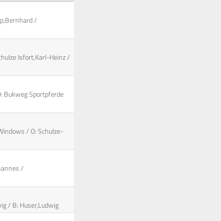
up,Bernhard /
hulze Isfort,Karl-Heinz /
 O: Bukweg Sportpferde
: Windows / O: Schulze-
ohannes /
wig / B: Huser,Ludwig