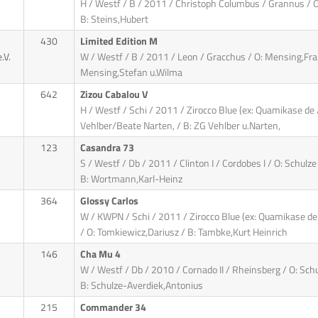
H / Westf / B / 2011 / Christoph Columbus / Grannus / O
B: Steins,Hubert
430
Limited Edition M
.V.
W / Westf / B / 2011 / Leon / Gracchus / O: Mensing,Fra
Mensing,Stefan u.Wilma
642
Zizou Cabalou V
H / Westf / Schi / 2011 / Zirocco Blue (ex: Quamikase de /
Vehlber/Beate Narten, / B: ZG Vehlber u.Narten,
123
Casandra 73
S / Westf / Db / 2011 / Clinton I / Cordobes I / O: Schulze
B: Wortmann,Karl-Heinz
364
Glossy Carlos
W / KWPN / Schi / 2011 / Zirocco Blue (ex: Quamikase de 
/ O: Tomkiewicz,Dariusz / B: Tambke,Kurt Heinrich
146
Cha Mu 4
W / Westf / Db / 2010 / Cornado II / Rheinsberg / O: Sch
B: Schulze-Averdiek,Antonius
215
Commander 34