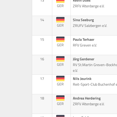
13
Kevin Dües
GER
ZRFV Altenberge e.V.
14
Sina Seeburg
GER
ZRUFV Salzbergen e.V.
15
Paula Terhaer
GER
RFV Greven e.V.
16
Jörg Gerdener
GER
RV St.Martin Greven-Bockho
e.V.
17
Nils Jeurink
GER
Reit-Sport-Club Buchenhof e.
18
Andrea Herdering
GER
ZRFV Altenberge e.V.