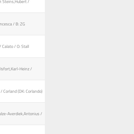
: Steins,Hubert /
ncesca / B: ZG
 Calato / O: Stall
 Isfort,Karl-Heinz /
/ Corland (DK: Corlando)
ulze-Averdiek,Antonius /