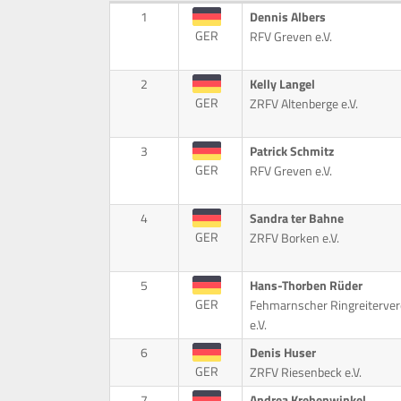
1
Dennis Albers
GER
RFV Greven e.V.
2
Kelly Langel
GER
ZRFV Altenberge e.V.
3
Patrick Schmitz
GER
RFV Greven e.V.
4
Sandra ter Bahne
GER
ZRFV Borken e.V.
5
Hans-Thorben Rüder
GER
Fehmarnscher Ringreiterver
e.V.
6
Denis Huser
GER
ZRFV Riesenbeck e.V.
7
Andrea Krehenwinkel