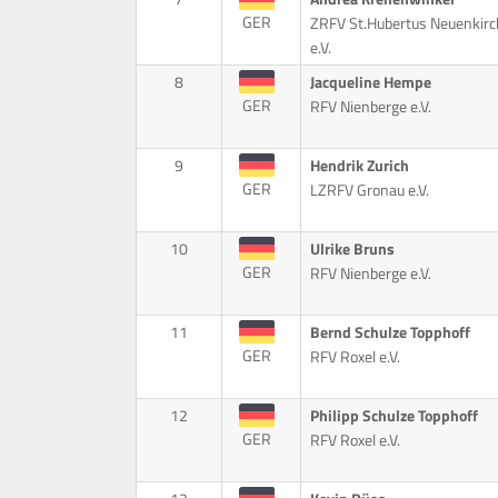
GER
ZRFV St.Hubertus Neuenkir
e.V.
8
Jacqueline Hempe
GER
RFV Nienberge e.V.
9
Hendrik Zurich
GER
LZRFV Gronau e.V.
10
Ulrike Bruns
GER
RFV Nienberge e.V.
11
Bernd Schulze Topphoff
GER
RFV Roxel e.V.
12
Philipp Schulze Topphoff
GER
RFV Roxel e.V.