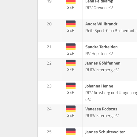
19
Lena Feldkamp
GER
RFV Greven e.V.
20
Andre Willbrandt
GER
Reit-Sport-Club Buchenhof e.
21
Sandra Terheiden
GER
RV Hopsten e.V.
22
Jannes Göhlfennen
GER
RUFV Isterberg e.V.
23
Johanna Henne
GER
RFV Arnsberg und Umgebun
e.V.
24
Vanessa Podszus
GER
RUFV Isterberg e.V.
25
Jannes Schultewolter