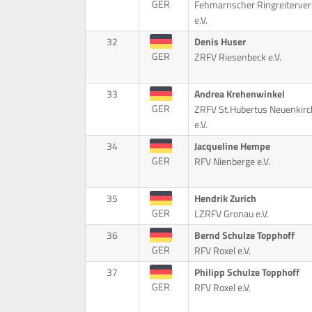
GER
Fehmarnscher Ringreiterver
e.V.
32
Denis Huser
GER
ZRFV Riesenbeck e.V.
33
Andrea Krehenwinkel
GER
ZRFV St.Hubertus Neuenkir
e.V.
34
Jacqueline Hempe
GER
RFV Nienberge e.V.
35
Hendrik Zurich
GER
LZRFV Gronau e.V.
36
Bernd Schulze Topphoff
GER
RFV Roxel e.V.
37
Philipp Schulze Topphoff
GER
RFV Roxel e.V.