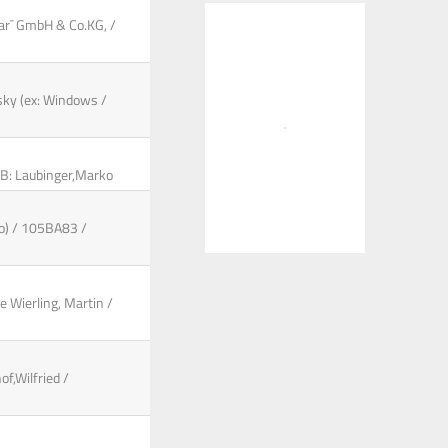
Dar¯ GmbH & Co.KG, /
sky (ex: Windows /
 B: Laubinger,Marko
do) / 105BA83 /
e Wierling, Martin /
f,Wilfried /