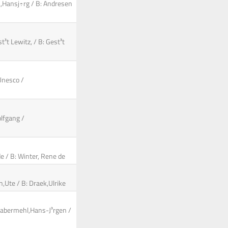
r.,Hansj÷rg / B: Andresen
t³t Lewitz, / B: Gest³t
Unesco /
olfgang /
e / B: Winter, Rene de
n,Ute / B: Draek,Ulrike
 Habermehl,Hans-J³rgen /