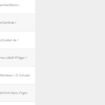
winkel,Mario /
er,Gerlinde /
r,Evelien de /
nke u.Wolf-R³diger /
: Windows / O: Schulze
mehl/Inh.Hans-J³rgen