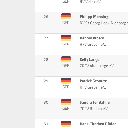
GER
RV Velen e.V.
26
Philipp Mensing
GER
RV St.Georg Heek-Nienborg e
27
Dennis Albers
GER
RFV Greven e.V.
28
Kelly Langel
GER
ZRFV Altenberge e.V.
29
Patrick Schmitz
GER
RFV Greven e.V.
30
Sandra ter Bahne
GER
ZRFV Borken e.V.
31
Hans-Thorben Rüder