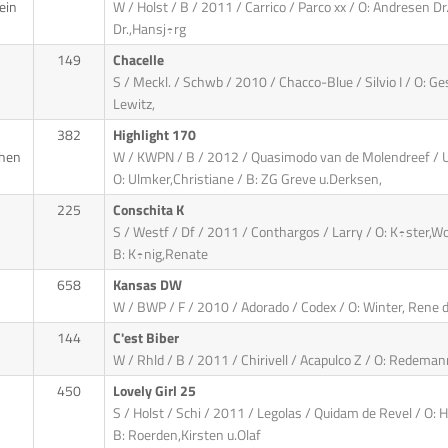
ein
W / Holst / B / 2011 / Carrico / Parco xx / O: Andresen D
Dr.,Hansj÷rg
149
Chacelle
S / Meckl. / Schwb / 2010 / Chacco-Blue / Silvio I / O: Ges
Lewitz,
382
Highlight 170
chen
W / KWPN / B / 2012 / Quasimodo van de Molendreef / 
O: Ulmker,Christiane / B: ZG Greve u.Derksen,
225
Conschita K
S / Westf / Df / 2011 / Conthargos / Larry / O: K÷ster,W
B: K÷nig,Renate
658
Kansas DW
W / BWP / F / 2010 / Adorado / Codex / O: Winter, Rene d
144
C'est Biber
W / Rhld / B / 2011 / Chirivell / Acapulco Z / O: Redeman
450
Lovely Girl 25
S / Holst / Schi / 2011 / Legolas / Quidam de Revel / O:
B: Roerden,Kirsten u.Olaf