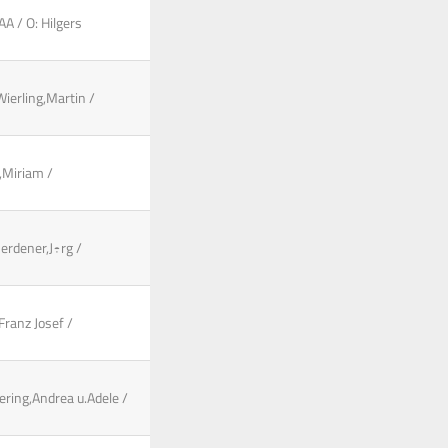
AA / O: Hilgers
Wierling,Martin /
,Miriam /
erdener,J÷rg /
Franz Josef /
ering,Andrea u.Adele /