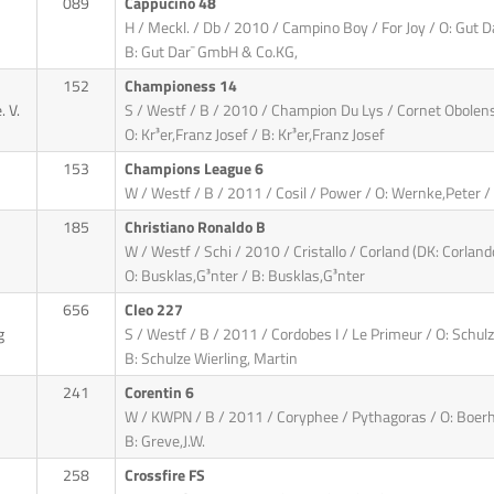
089
Cappucino 48
H / Meckl. / Db / 2010 / Campino Boy / For Joy / O: Gut 
B: Gut Dar¯ GmbH & Co.KG,
152
Championess 14
 V.
S / Westf / B / 2010 / Champion Du Lys / Cornet Obolen
O: Kr³er,Franz Josef / B: Kr³er,Franz Josef
153
Champions League 6
W / Westf / B / 2011 / Cosil / Power / O: Wernke,Peter /
185
Christiano Ronaldo B
W / Westf / Schi / 2010 / Cristallo / Corland (DK: Corlan
O: Busklas,G³nter / B: Busklas,G³nter
656
Cleo 227
g
S / Westf / B / 2011 / Cordobes I / Le Primeur / O: Schulz
B: Schulze Wierling, Martin
241
Corentin 6
W / KWPN / B / 2011 / Coryphee / Pythagoras / O: Boerho
B: Greve,J.W.
258
Crossfire FS