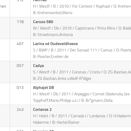
chen
H / Westf / B / 2010 / For Contest / Raphael / O: Krehen
B: Krehenwinkel,Mario
118
Caruso 580
W / Westf / Db / 2010 / Capistrano / Prinz Miro / O: Bald
B: Stroetmann,Antonia
407
Larina vd Oudeveldhoeve
S / BWP / B / 2011 / Der Senaat 111 / Camus / O: Poorte
B: Poorter,Evelien de
057
Cadya
S / Westf / B / 2011 / Coronas / Cristo / O: ZG Bastian,A
B: ZG Bastian,Anke u.Wolf-R³diger
013
Alphajet DB
H / Westf / Db / 2011 / Arpeggio / Cornet Obolensky (ex
Topphoff,Marie,Philipp u.Li / B: Br³gmann,Delia
243
Corianos 2
H / Holst / B / 2011 / Corrado I / Lordanos / O: H.Haber
Haberme / B: Hartel,Rainer