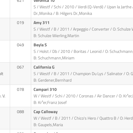
621
Veronica 10
S / Westf / Schi / 2010 / Verdi (Q-Verdi) / Upan la Jarthe 
Dr.,Monika / B: Hilgers Dr.,Monika
019
Amy 311
S / Westf / B / 2011 / Arpeggio / Converter / O: Schulze 
B: Schulze Wierling,Martin
049
Beyla S
S / Holst / Db / 2010 / Boritas / Leonid / O: Schuchmann
B: Schuchmann,Miriam
067
California G
lt
S / Westf / B / 2011 / Champion Du Lys / Salinator / O: G
B: Gerdener,Bernhard
078
Campari 310
 V.
W / Westf / Schi / 2010 / Coronas / Air Dancer / O: Kr³er,
B: Kr³er,Franz Josef
088
Cap Calloway
W / Westf / B / 2011 / Chico's Hero / Quattro B / O: Herd
B: Gaupels,Maria