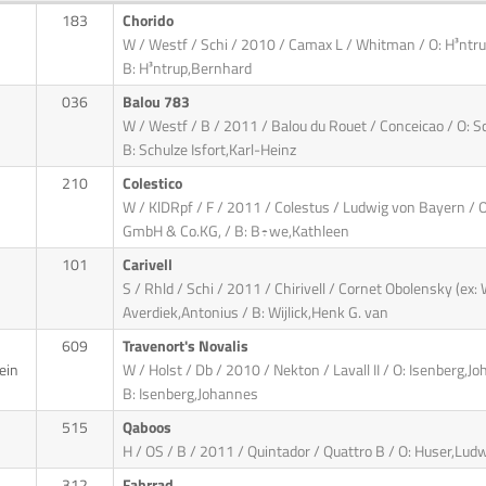
183
Chorido
W / Westf / Schi / 2010 / Camax L / Whitman / O: H³ntr
B: H³ntrup,Bernhard
036
Balou 783
W / Westf / B / 2011 / Balou du Rouet / Conceicao / O: Sc
B: Schulze Isfort,Karl-Heinz
210
Colestico
W / KlDRpf / F / 2011 / Colestus / Ludwig von Bayern /
GmbH & Co.KG, / B: B÷we,Kathleen
101
Carivell
S / Rhld / Schi / 2011 / Chirivell / Cornet Obolensky (ex
Averdiek,Antonius / B: Wijlick,Henk G. van
609
Travenort's Novalis
ein
W / Holst / Db / 2010 / Nekton / Lavall II / O: Isenberg,J
B: Isenberg,Johannes
515
Qaboos
H / OS / B / 2011 / Quintador / Quattro B / O: Huser,Lud
312
Fahrrad