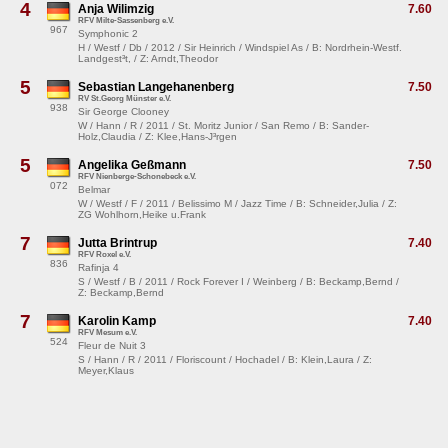
4
Anja Wilimzig
7.60
RFV Milte-Sassenberg e.V.
967
Symphonic 2
H / Westf / Db / 2012 / Sir Heinrich / Windspiel As / B: Nordrhein-Westf.
Landgest³t, / Z: Arndt,Theodor
5
Sebastian Langehanenberg
7.50
RV St.Georg Münster e.V.
938
Sir George Clooney
W / Hann / R / 2011 / St. Moritz Junior / San Remo / B: Sander-
Holz,Claudia / Z: Klee,Hans-J³rgen
5
Angelika Geßmann
7.50
RFV Nienberge-Schonebeck e.V.
072
Belmar
W / Westf / F / 2011 / Belissimo M / Jazz Time / B: Schneider,Julia / Z:
ZG Wohlhorn,Heike u.Frank
7
Jutta Brintrup
7.40
RFV Roxel e.V.
836
Rafinja 4
S / Westf / B / 2011 / Rock Forever I / Weinberg / B: Beckamp,Bernd /
Z: Beckamp,Bernd
7
Karolin Kamp
7.40
RFV Mesum e.V.
524
Fleur de Nuit 3
S / Hann / R / 2011 / Floriscount / Hochadel / B: Klein,Laura / Z:
Meyer,Klaus