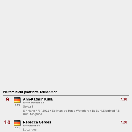
Weitere nicht platzierte Teilnehmer
9
Ann-Kathrin Kulla
7.30
RFV Warendorf e.V.
945
Solea 8
S / Hann / R / 2011 / Soliman de Hus / Waterford / B: Buhl,Siegfried / Z:
Buhl,Siegfried
10
Rebecca Gerdes
7.20
RFV Greven e.V.
651
Lecandos