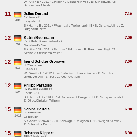
W / Old / B / 2011 / Levisonn / Donnerschwee / B: Scheid,Uta / Z:
Schuechen,Christa
11
Joline Durand
7.10
RV Lienen e.V.
485
Fairytale 81
S / Hann / B / 2011 / F³rstenball / Wolkenstein III / B: Durand,Joline / Z:
Burghardt,Petra
12
Katrin Beermann
7.00
RV St.Martin Greven-Bockholt e.V.
756
Nupafeed's Sun up
S / Westf / F / 2011 / Sunday / Fidermark / B: Beermann,Birgit / Z:
Schmale-Steinkamp,Volker
12
Ingrid Schulze Gronover
7.00
RFV Greven e.V.
519
Fiskus 41
W / Westf / F / 2012 / First Selection / Laurentianer / B: Schulze
Gronover,Dirk / Z: Schulze Gronover,Dirk
12
Philipp Paradiso
7.00
RV St.Georg Münster e.V.
554
Frieda 221
S / Hann / F / 2010 / F³rst Rousseau / Davignon I / B: Schaper,Sarah /
Z: Ohse,Christian-Wilhelm
15
Sabine Bartels
6.90
RV Nottuln e.V.
1013
Zeitzeugin
S / Westf / Schwb / 2011 / Zhivago / Davignon II / B: Weigelt,Kerstin /
Z: Schooltink,Franz
15
Johanna Klippert
6.90
ZRFV Albachten e.V.