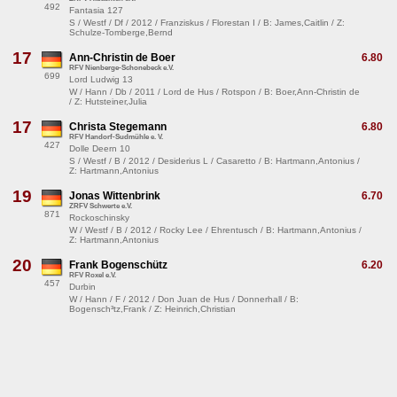
492
Fantasia 127
S / Westf / Df / 2012 / Franziskus / Florestan I / B: James,Caitlin / Z:
Schulze-Tomberge,Bernd
17
Ann-Christin de Boer
6.80
RFV Nienberge-Schonebeck e.V.
699
Lord Ludwig 13
W / Hann / Db / 2011 / Lord de Hus / Rotspon / B: Boer,Ann-Christin de
/ Z: Hutsteiner,Julia
17
Christa Stegemann
6.80
RFV Handorf-Sudmühle e. V.
427
Dolle Deern 10
S / Westf / B / 2012 / Desiderius L / Casaretto / B: Hartmann,Antonius /
Z: Hartmann,Antonius
19
Jonas Wittenbrink
6.70
ZRFV Schwerte e.V.
871
Rockoschinsky
W / Westf / B / 2012 / Rocky Lee / Ehrentusch / B: Hartmann,Antonius /
Z: Hartmann,Antonius
20
Frank Bogenschütz
6.20
RFV Roxel e.V.
457
Durbin
W / Hann / F / 2012 / Don Juan de Hus / Donnerhall / B:
Bogensch³tz,Frank / Z: Heinrich,Christian