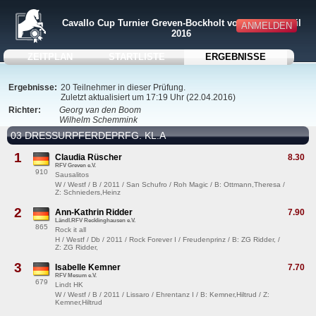
Cavallo Cup Turnier Greven-Bockholt vom 22.-24. April
ANMELDEN
2016
ZEITPLAN
STARTLISTE
ERGEBNISSE
Ergebnisse:
20 Teilnehmer in dieser Prüfung.
Zuletzt aktualisiert um 17:19 Uhr (22.04.2016)
Richter:
Georg van den Boom
Wilhelm Schemmink
03 DRESSURPFERDEPRFG. KL.A
1
Claudia Rüscher
8.30
RFV Greven e.V.
910
Sausalitos
W / Westf / B / 2011 / San Schufro / Roh Magic / B: Ottmann,Theresa /
Z: Schnieders,Heinz
2
Ann-Kathrin Ridder
7.90
Ländl.RFV Recklinghausen e.V.
865
Rock it all
H / Westf / Db / 2011 / Rock Forever I / Freudenprinz / B: ZG Ridder, /
Z: ZG Ridder,
3
Isabelle Kemner
7.70
RFV Mesum e.V.
679
Lindt HK
W / Westf / B / 2011 / Lissaro / Ehrentanz I / B: Kemner,Hiltrud / Z:
Kemner,Hiltrud