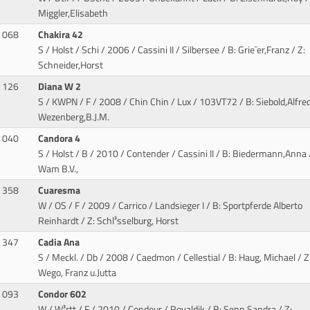
Miggler,Elisabeth
068
Chakira 42
S / Holst / Schi / 2006 / Cassini II / Silbersee
/ B: Grie¯er,Franz / Z:
Schneider,Horst
126
Diana W 2
S / KWPN / F / 2008 / Chin Chin / Lux
/ 103VT72 / B: Siebold,Alfred
Wezenberg,B.J.M.
040
Candora 4
S / Holst / B / 2010 / Contender / Cassini II
/ B: Biedermann,Anna /
Wam B.V.,
358
Cuaresma
W / OS / F / 2009 / Carrico / Landsieger I
/ B: Sportpferde Alberto
Reinhardt / Z: Schl³sselburg, Horst
347
Cadia Ana
S / Meckl. / Db / 2008 / Caedmon / Cellestial
/ B: Haug, Michael / Z
Wego, Franz u.Jutta
093
Condor 602
W / W³rtt / F / 2010 / Condeur / Royaldik
/ B: Senn,Sandra / Z: