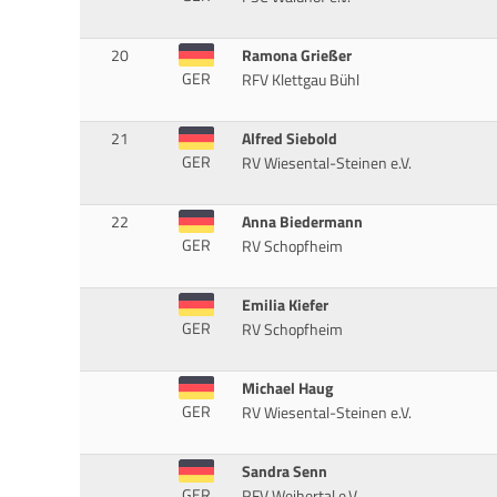
20
Ramona Grießer
GER
RFV Klettgau Bühl
21
Alfred Siebold
GER
RV Wiesental-Steinen e.V.
22
Anna Biedermann
GER
RV Schopfheim
Emilia Kiefer
GER
RV Schopfheim
Michael Haug
GER
RV Wiesental-Steinen e.V.
Sandra Senn
GER
RFV Weihertal e.V.