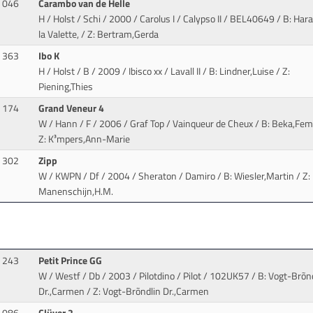
046
Carambo van de Helle
H / Holst / Schi / 2000 / Carolus I / Calypso II
/ BEL40649 / B: Hara
la Valette, / Z: Bertram,Gerda
363
Ibo K
H / Holst / B / 2009 / Ibisco xx / Lavall II
/ B: Lindner,Luise / Z:
Piening,Thies
174
Grand Veneur 4
W / Hann / F / 2006 / Graf Top / Vainqueur de Cheux
/ B: Beka,Femi
Z: K³mpers,Ann-Marie
302
Zipp
W / KWPN / Df / 2004 / Sheraton / Damiro
/ B: Wiesler,Martin / Z:
Manenschijn,H.M.
243
Petit Prince GG
W / Westf / Db / 2003 / Pilotdino / Pilot
/ 102UK57 / B: Vogt-Brõnd
Dr.,Carmen / Z: Vogt-Brõndlin Dr.,Carmen