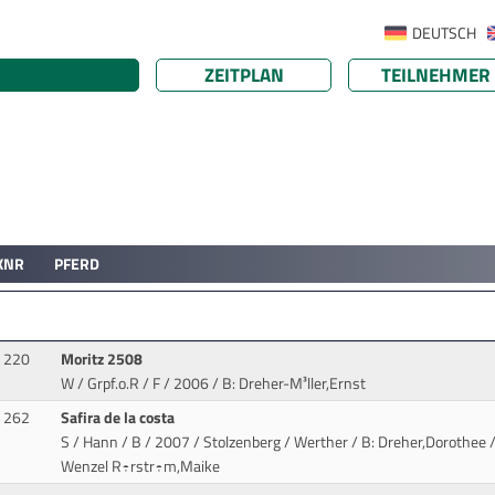
DEUTSCH
ZEITPLAN
TEILNEHMER
KNR
PFERD
220
Moritz 2508
W / Grpf.o.R / F / 2006
/ B: Dreher-M³ller,Ernst
262
Safira de la costa
S / Hann / B / 2007 / Stolzenberg / Werther
/ B: Dreher,Dorothee /
Wenzel R÷rstr÷m,Maike