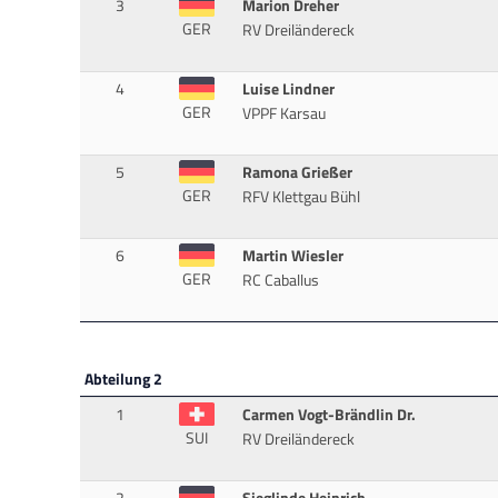
3
Marion Dreher
GER
RV Dreiländereck
4
Luise Lindner
GER
VPPF Karsau
5
Ramona Grießer
GER
RFV Klettgau Bühl
6
Martin Wiesler
GER
RC Caballus
Abteilung 2
1
Carmen Vogt-Brändlin Dr.
SUI
RV Dreiländereck