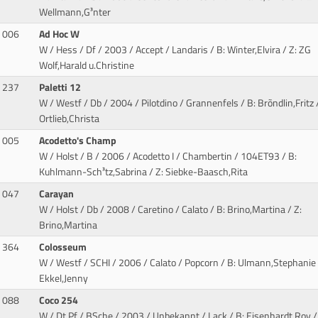
Wellmann,G³nter
006
Ad Hoc W
W / Hess / Df / 2003 / Accept / Landaris
/ B: Winter,Elvira / Z: ZG
Wolf,Harald u.Christine
237
Paletti 12
W / Westf / Db / 2004 / Pilotdino / Grannenfels
/ B: Brõndlin,Fritz 
Ortlieb,Christa
005
Acodetto's Champ
W / Holst / B / 2006 / Acodetto I / Chambertin
/ 104ET93 / B:
Kuhlmann-Sch³tz,Sabrina / Z: Siebke-Baasch,Rita
047
Carayan
W / Holst / Db / 2008 / Caretino / Calato
/ B: Brino,Martina / Z:
Brino,Martina
364
Colosseum
W / Westf / SCHI / 2006 / Calato / Popcorn
/ B: Ulmann,Stephanie 
Ekkel,Jenny
088
Coco 254
W / Dt.Pf / BSche / 2003 / Unbekannt / Lack
/ B: Eisenhardt,Roy /