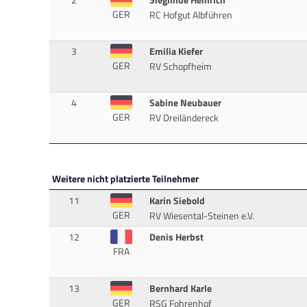
2
Sieglinde Heinrich
GER
RC Hofgut Albführen
3
Emilia Kiefer
GER
RV Schopfheim
4
Sabine Neubauer
GER
RV Dreiländereck
Weitere nicht platzierte Teilnehmer
11
Karin Siebold
GER
RV Wiesental-Steinen e.V.
12
Denis Herbst
FRA
13
Bernhard Karle
GER
RSG Fohrenhof