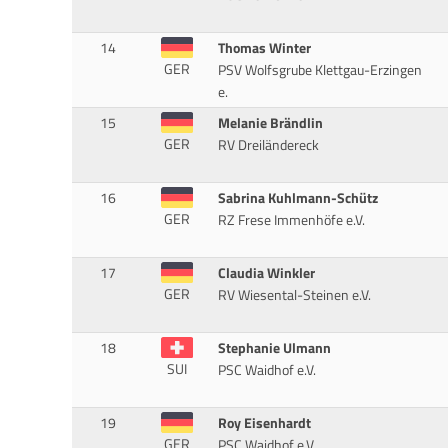
14
Thomas Winter
GER
PSV Wolfsgrube Klettgau-Erzingen
e.
15
Melanie Brändlin
GER
RV Dreiländereck
16
Sabrina Kuhlmann-Schütz
GER
RZ Frese Immenhöfe e.V.
17
Claudia Winkler
GER
RV Wiesental-Steinen e.V.
18
Stephanie Ulmann
SUI
PSC Waidhof e.V.
19
Roy Eisenhardt
GER
PSC Waidhof e.V.