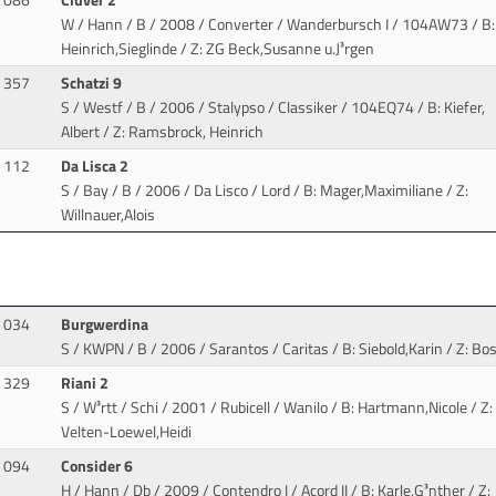
086
Clüver 2
W / Hann / B / 2008 / Converter / Wanderbursch I
/ 104AW73 / B:
Heinrich,Sieglinde / Z: ZG Beck,Susanne u.J³rgen
357
Schatzi 9
S / Westf / B / 2006 / Stalypso / Classiker
/ 104EQ74 / B: Kiefer,
Albert / Z: Ramsbrock, Heinrich
112
Da Lisca 2
S / Bay / B / 2006 / Da Lisco / Lord
/ B: Mager,Maximiliane / Z:
Willnauer,Alois
034
Burgwerdina
S / KWPN / B / 2006 / Sarantos / Caritas
/ B: Siebold,Karin / Z: Bo
329
Riani 2
S / W³rtt / Schi / 2001 / Rubicell / Wanilo
/ B: Hartmann,Nicole / Z:
Velten-Loewel,Heidi
094
Consider 6
H / Hann / Db / 2009 / Contendro I / Acord II
/ B: Karle,G³nther / Z: