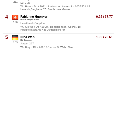
211
Lui Buh
W / Hann / Db / 2011 / Levistano / Akzent II / 105AF51 / B:
Heinrich,Sieglinde / Z: Strathusen,Marcus
4
Fabienne Huonker
0.25 / 67.77
RFV Klettgau Bühl
176
Heartbreak Sapphire
W / CH.Wb / Db / 2008 / Heartbreaker / Colino / B:
Huonker,Stefanie / Z: Gautschi,Peter
5
Nina Wahl
1.00 / 70.61
RV Tiengen
355
Jasper 227
W / Ung. / Db / 2008 / Ginus / B: Wahl, Nina