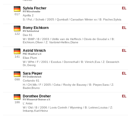
Sylvia Fischer
EL
RV Mönchweiler
017
Aprilla 2
S / Pol. / Schwb / 2005 / Qumball / Canadian Winter xx / B: Fischer,Sylvia
Romy Eichkorn
EL
RV Schlüchttal
122
Dax 61
W / BWP / B / 2003 / Utrillo van de Heffinck / Clovis de Goudal x / B:
Eichkorn,Oliver / Z: Vanbriel-Hellinx,Diane
Astrid Virnich
EL
PSC Waidhof e.V.
141
Elias Plum
W / W³rtt / F / 2001 / Exodus / Donnerhall / B: Virnich,Eva / Z: Desserich
Dr.,Georg
Sara Pieper
EL
RV Dreiländereck
098
Corlando 61
H / CH.Wb / F / 2005 / Coka / Rocky de Baussy / B: Pieper,Sara / Z:
Bader,Bruno
Dorothee Dreher
EL
RV Wiesental-Steinen e.V.
186
L' Artist
W / Old / B / 2006 / Lovis Corinth / Wyoming / B: Leitner,Louisa / Z:
Imkamp,Karl-Heinz