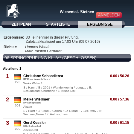
Wiesental- Steinen
ANMELDEN
ZEITPLAN
STARTLISTE
ERGEBNISSE
Ergebnisse:
33 Teilnehmer in dieser Prüfung.
Zuletzt aktualisiert um 17:03 Uhr (09.07.2016)
Richter:
Hannes Wendt
Marc Torsten Gerhardt
06 SPRINGPRÜFUNG KL. A** (GESCHLOSSEN)
Abteilung 1
1
Christiane Schöndienst
0.00 / 56.26
RZ Frese Immenhöfe e.V.
293
Waka Waka 3
S / Hann / B / 2001 / Wanderkoenig / Lungau / B:
Sch÷ndienst,Christiane / Z: Kruse,Dirk
2
Meike Wießmer
0.00 / 57.36
RV Schopfheim
008
Akatie
S / Holst / B / 2008 / Carrico / Le Grand II / 104RM87 / B:
Wie¯mer,Meike / Z: Anthes,Erwin
3
Gerd Kessler
0.00 / 61.15
RSG Fohrenhof
020
Artemis 60