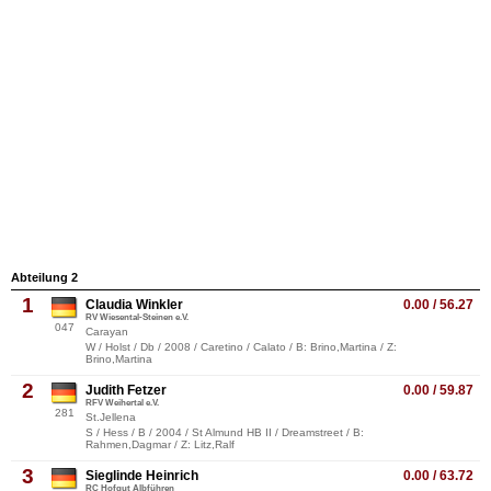
Abteilung 2
1
Claudia Winkler
0.00 / 56.27
RV Wiesental-Steinen e.V.
047
Carayan
W / Holst / Db / 2008 / Caretino / Calato / B: Brino,Martina / Z:
Brino,Martina
2
Judith Fetzer
0.00 / 59.87
RFV Weihertal e.V.
281
St.Jellena
S / Hess / B / 2004 / St Almund HB II / Dreamstreet / B:
Rahmen,Dagmar / Z: Litz,Ralf
3
Sieglinde Heinrich
0.00 / 63.72
RC Hofgut Albführen