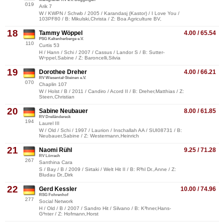
019
Arik 7
W / KWPN / Schwb / 2005 / Karandasj (Kastor) / I Love You /
103PF80 / B: Mikulski,Christa / Z: Boa Agriculture BV,
18
Tammy Wöppel
4.00 / 65.54
PSG Kaltenherberge e.V.
110
Curtis 53
H / Hann / Schi / 2007 / Cassus / Landor S / B: Sutter-
W÷ppel,Sabine / Z: Baroncelli,Silvia
19
Dorothee Dreher
4.00 / 66.21
RV Wiesental-Steinen e.V.
070
Chaplin 107
W / Holst / B / 2011 / Candiro / Acord II / B: Dreher,Matthias / Z:
Steen,Christian
20
Sabine Neubauer
8.00 / 61.85
RV Dreiländereck
194
Laurel III
W / Old / Schi / 1997 / Laurion / Inschallah AA / SUI08731 / B:
Neubauer,Sabine / Z: Westermann,Heinrich
21
Naomi Rühl
9.25 / 71.28
RV Lörrach
267
Santhina Cara
S / Bay / B / 2009 / Sirtaki / Welt Hit II / B: R³hl Dr.,Anne / Z:
Bludau Dr.,Dirk
22
Gerd Kessler
10.00 / 74.96
RSG Fohrenhof
277
Social Network
H / Old / B / 2007 / Sandro Hit / Silvano / B: K³hner,Hans-
G³nter / Z: Hofmann,Horst