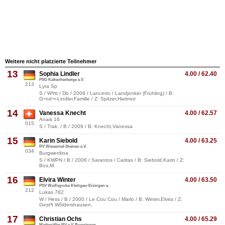
Weitere nicht platzierte Teilnehmer
13
Sophia Lindler
4.00 / 62.40
PSG Kaltenherberge e.V.
213
Lyra Sp
S / W³rtt / Db / 2008 / Lancerto / Landjonker (Fruhling) / B:
G÷nd÷r-Lindler,Familie / Z: Spitzer,Hartmut
14
Vanessa Knecht
4.00 / 62.57
Anais 16
015
S / Trak. / B / 2009 / B: Knecht,Vanessa
15
Karin Siebold
4.00 / 63.25
RV Wiesental-Steinen e.V.
034
Burgwerdina
S / KWPN / B / 2006 / Sarantos / Caritas / B: Siebold,Karin / Z:
Bos,M.
16
Elvira Winter
4.00 / 63.50
PSV Wolfsgrube Klettgau-Erzingen e.
212
Lukas 782
W / Hess / B / 2000 / Le Cou Cou / Marlo / B: Winter,Elvira / Z:
Gest³t Wõldershausen,
17
Christian Ochs
4.00 / 65.29
Markgräfler RV e.V. Buggingen