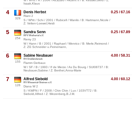
W / W³rtt / R / 2004 / Alcazaro / Akzent II / B: Kessler,Gerd / Z:
Isaak,Klaus
4
Denis Herbst
0.25 / 67.16
Riani 2
329
S / W³rtt / Schi / 2001 / Rubicell / Wanilo / B: Hartmann,Nicole /
Z: Velten-Loewel,Heidi
5
Sandra Senn
0.25 / 67.89
RFV Weihertal e.V.
254
Remy 23
W / Hann / B / 2001 / Raphael / Wenrico / B: Merle,Reimond /
Z: ZG Schneider u.Peinemann,
6
Sabine Neubauer
4.00 / 58.31
RV Dreiländereck
155
Flamm Gerbaux
W / SF / B / 1993 / If de Merze / As Du Bourg / SUI08737 / B:
Neubauer,Sabine / Z: Berthet,Anna-Marie
7
Alfred Siebold
4.00 / 60.12
RV Wiesental-Steinen e.V.
126
Diana W 2
S / KWPN / F / 2008 / Chin Chin / Lux / 103VT72 / B:
Siebold,Alfred / Z: Wezenberg,B.J.M.