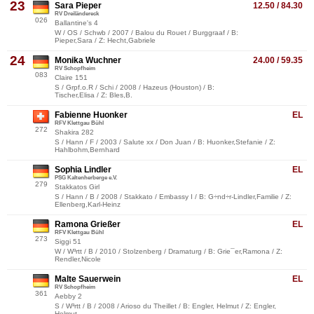
23
Sara Pieper
12.50 / 84.30
RV Dreiländereck
026
Ballantine's 4
W / OS / Schwb / 2007 / Balou du Rouet / Burggraaf / B:
Pieper,Sara / Z: Hecht,Gabriele
24
Monika Wuchner
24.00 / 59.35
RV Schopfheim
083
Claire 151
S / Grpf.o.R / Schi / 2008 / Hazeus (Houston) / B:
Tischer,Elisa / Z: Bles,B.
Fabienne Huonker
EL
RFV Klettgau Bühl
272
Shakira 282
S / Hann / F / 2003 / Salute xx / Don Juan / B: Huonker,Stefanie / Z:
Hahlbohm,Bernhard
Sophia Lindler
EL
PSG Kaltenherberge e.V.
279
Stakkatos Girl
S / Hann / B / 2008 / Stakkato / Embassy I / B: G÷nd÷r-Lindler,Familie / Z:
Ellenberg,Karl-Heinz
Ramona Grießer
EL
RFV Klettgau Bühl
273
Siggi 51
W / W³rtt / B / 2010 / Stolzenberg / Dramaturg / B: Grie¯er,Ramona / Z:
Rendler,Nicole
Malte Sauerwein
EL
RV Schopfheim
361
Aebby 2
S / W³rtt / B / 2008 / Arioso du Theillet / B: Engler, Helmut / Z: Engler,
Helmut