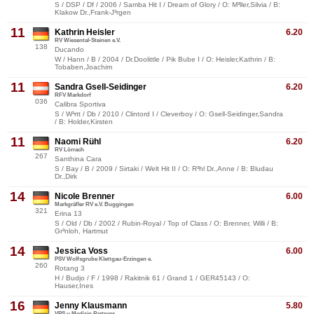
S / DSP / Df / 2006 / Samba Hit I / Dream of Glory / O: M³ller,Silvia / B:
Klakow Dr.,Frank-J³rgen
11
Kathrin Heisler
6.20
RV Wiesental-Steinen e.V.
138
Ducando
W / Hann / B / 2004 / Dr.Doolittle / Pik Bube I / O: Heisler,Kathrin / B:
Tobaben,Joachim
11
Sandra Gsell-Seidinger
6.20
RFV Markdorf
036
Calibra Sportiva
S / W³rtt / Db / 2010 / Clintord I / Cleverboy / O: Gsell-Seidinger,Sandra
/ B: Holder,Kirsten
11
Naomi Rühl
6.20
RV Lörrach
267
Santhina Cara
S / Bay / B / 2009 / Sirtaki / Welt Hit II / O: R³hl Dr.,Anne / B: Bludau
Dr.,Dirk
14
Nicole Brenner
6.00
Markgräfler RV e.V. Buggingen
321
Erina 13
S / Old / Db / 2002 / Rubin-Royal / Top of Class / O: Brenner, Willi / B:
Gr³nloh, Hartmut
14
Jessica Voss
6.00
PSV Wolfsgrube Klettgau-Erzingen e.
260
Rotang 3
H / Budjo / F / 1998 / Rakitnik 61 / Grand 1 / GER45143 / O:
Hauser,Ines
16
Jenny Klausmann
5.80
VPS u.Medizin Partners