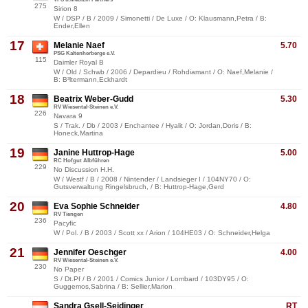
275
Sirion 8
W / DSP / B / 2009 / Simonetti / De Luxe / O: Klausmann,Petra / B:
Ender,Ellen
17
Melanie Naef
5.70
PSG Kaltenherberge e.V.
115
Daimler Royal B
W / Old / Schwb / 2006 / Depardieu / Rohdiamant / O: Naef,Melanie /
B: B³ltermann,Eckhardt
18
Beatrix Weber-Gudd
5.30
RV Wiesental-Steinen e.V.
226
Navara 9
S / Trak. / Db / 2003 / Enchantee / Hyalit / O: Jordan,Doris / B:
Honeck,Martina
19
Janine Huttrop-Hage
5.00
RC Hofgut Albführen
229
No Discussion H.H.
W / Westf / B / 2008 / Nintender / Landsieger I / 104NY70 / O:
Gutsverwaltung Ringelsbruch, / B: Huttrop-Hage,Gerd
20
Eva Sophie Schneider
4.80
RV Tiengen
236
Pacyfic
W / Pol. / B / 2003 / Scott xx / Arion / 104HE03 / O: Schneider,Helga
21
Jennifer Oeschger
4.00
RV Wiesental-Steinen e.V.
230
No Paper
S / Dt.Pf / B / 2001 / Comics Junior / Lombard / 103DY95 / O:
Guggemos,Sabrina / B: Sellier,Marion
Sandra Gsell-Seidinger
RT