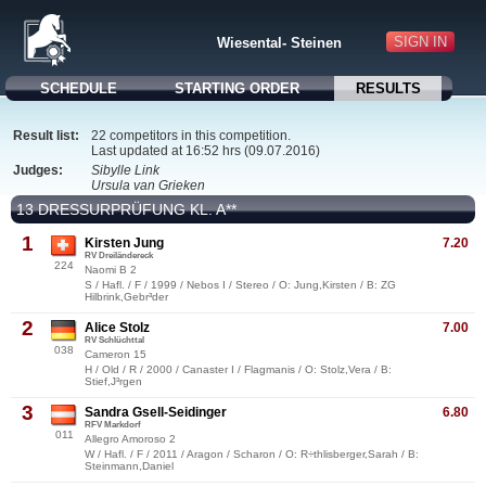
SIGN IN
Wiesental- Steinen
SCHEDULE
STARTING ORDER
RESULTS
Result list:
22 competitors in this competition.
Last updated at 16:52 hrs (09.07.2016)
Judges:
Sibylle Link
Ursula van Grieken
13 DRESSURPRÜFUNG KL. A**
1
Kirsten Jung
7.20
RV Dreiländereck
224
Naomi B 2
S / Hafl. / F / 1999 / Nebos I / Stereo / O: Jung,Kirsten / B: ZG
Hilbrink,Gebr³der
2
Alice Stolz
7.00
RV Schlüchttal
038
Cameron 15
H / Old / R / 2000 / Canaster I / Flagmanis / O: Stolz,Vera / B:
Stief,J³rgen
3
Sandra Gsell-Seidinger
6.80
RFV Markdorf
011
Allegro Amoroso 2
W / Hafl. / F / 2011 / Aragon / Scharon / O: R÷thlisberger,Sarah / B:
Steinmann,Daniel