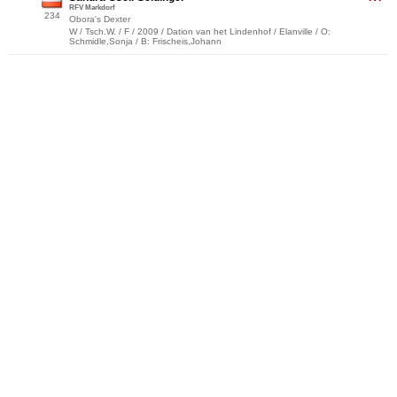
RFV Markdorf
234
Obora's Dexter
W / Tsch.W. / F / 2009 / Dation van het Lindenhof / Elanville / O:
Schmidle,Sonja / B: Frischeis,Johann