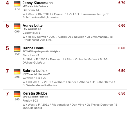
4
Jenny Klausmann
6.70
VPS u.Medizin Partners
173
Grancino 14
W / Westf / Db / 2001 / Grosso Z / Pit I / O: Klausmann,Jenny / B:
Schulze-Averdiek,Antonius
5
Agnes Lütte
6.60
PSC Waidhof e.V.
096
Copernicus 5
W / Holst / Schwb / 2007 / Carlos DZ / Newton / O: L³tte,Martina / B:
Pferdezucht V÷lz GbR,
5
Hanna Hönle
6.60
SV 1967 Harpolingen Abt.Voltigieren
152
Fienchen 41
S / Rhld / F / 2009 / Florestan I / Pilot / O: H÷nle,Markus / B: ZG
D³ckers,Gebr³der
7
Sabrina Luther
6.50
RV Wiesental-Steinen e.V.
296
Westwind Du Lys
W / CH.Wb / F / 2001 / Wellborn / Super d'Athena / O: Luther,Bernd /
B: Wiedersheim,Katharina
7
Kerstin Stubbe
6.50
VPS u.Medizin Partners
160
Freddy 303
W / Westf / F / 2011 / Friedensritter / Don Vino / O: T÷njes,Dorothee / B:
Jaite,Reinhard