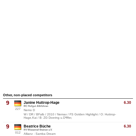
Other, non-placed competitors
9
Janine Huttrop-Hage
6.30
RC Hofgut Albführen
227
Nemo D
W / DR / BFalb / 2010 / Nemax / FS Golden Highlight / O: Huttrop-
Hage,Kai / B: ZG Doering u.D³lffer,
9
Beatrice Büche
6.30
RV Wiesental-Steinen e.V.
012
Allianz - Samba Dream