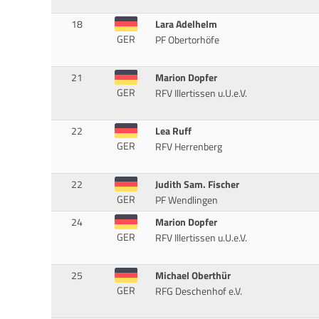
18
Lara Adelhelm
GER
PF Obertorhöfe
21
Marion Dopfer
GER
RFV Illertissen u.U.e.V.
22
Lea Ruff
GER
RFV Herrenberg
22
Judith Sam. Fischer
GER
PF Wendlingen
24
Marion Dopfer
GER
RFV Illertissen u.U.e.V.
25
Michael Oberthür
GER
RFG Deschenhof e.V.