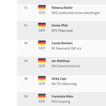
14
Rebecca Bailer
GER
RSG Grafenholz Untersulmetingen
14
Vivian Pfoh
GER
RFV Filderstadt
16
Carola Bierlein
GER
RC Neumarkt Opf. e.V.
16
Jan Matthias
GER
RFG Deschenhof e.V.
18
Vicky Lipp
GER
RA TSV Altensteig
18
Franziska Klein
GER
PSV Urspring