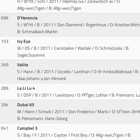
H / W³rtt / Schi / 2011 / Halimey Go / Zarewitsch xx
/ O:
Allg÷wer,J³rgen / B: Allg÷wer,J³rgen
096
D'Herencia
S / W³rtt / B / 2011 / Don Diamond / Argentinus
/ O: Krautter,Mich
B: Schmalbach,Martin
153
Icy Eye
W / OS / B / 2011 / Canstakko / Waitaki
/ O: Schmid,Julia / B:
Sager,Susanne
269
Valita
S / Hann / B / 2011 / Uccello / Lanthan
/ O: B÷hmke,Waltraud / B:
Haar,Johann u.Jan-Hinnerk
289
La Li Lu 4
S / DSP / B / 2011 / Levistano
/ O: Pfl³ger, Lothar / B: Freimann, L
294
Dubai 65
W / Hann / Schwb / 2011 / Don Frederico / Marlo
/ O: St³rken, Brit
B: Peinemann, Hans-Georg
041
Campbel 3
S / Bay / F / 2011 / Cayton / First Boy
/ O: Allg÷wer,J³rgen / B: