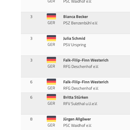
GER
PSC Waidhof e.V.
3
Bianca Becker
GER
PSZ Benzenbühl e.V.
3
Julia Schmid
GER
PSV Urspring
3
Falk-Filip-Finn Westerich
GER
RFG Deschenhof e.V.
6
Falk-Filip-Finn Westerich
GER
RFG Deschenhof e.V.
6
Britta Stürken
GER
RFV Sulzthal u.U.e.V.
8
Jürgen Allgöwer
GER
PSC Waidhof e.V.