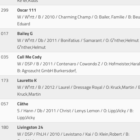
Ke¯ler,Klaus
299
Oscar 111
W / W³rtt / B / 2010 / Charming Champ
/ O: Bailer, Familie / B: Beu
Eduard
017
Bailey G
W / W³rtt / Db / 2011 / Bonifatius / Samarant
/ O: G³nther,Helmut 
G³nther,Helmut
035
Call Me Cody
W / DSP / B / 2011 / Contenaro / Cowondo Z
/ O: Hofmeister,Haral
B: Agrozucht GmbH Burkersdorf,
173
Lauretto K
W / W³rtt / B / 2012 / Laurel / Dressage Royal
/ O: Kruck,Martin / B
Kruck,Martin
057
Cäthe
S / Hann / Db / 2011 / Christ / Lenys Lemon
/ O: Lipp,Vicky / B:
Lipp,Vicky
180
Livingston 24
W / DSP / FhLH / 2010 / Levistano / Kai
/ O: Klein,Robert / B: