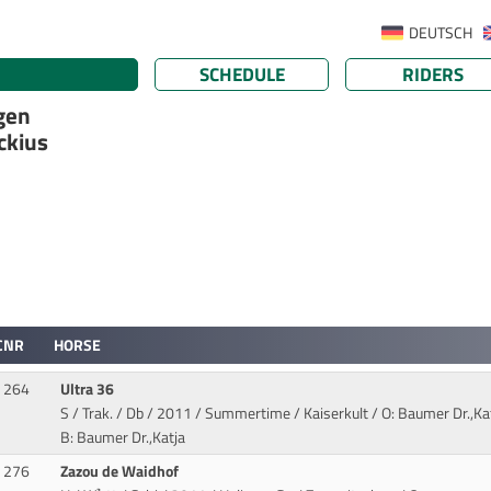
DEUTSCH
SCHEDULE
RIDERS
gen
ckius
CNR
HORSE
264
Ultra 36
S / Trak. / Db / 2011 / Summertime / Kaiserkult
/ O: Baumer Dr.,Kat
B: Baumer Dr.,Katja
276
Zazou de Waidhof