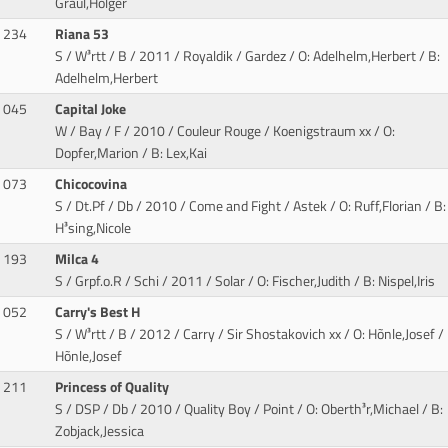
Graul,Holger
234
Riana 53
S / W³rtt / B / 2011 / Royaldik / Gardez
/ O: Adelhelm,Herbert / B:
Adelhelm,Herbert
045
Capital Joke
W / Bay / F / 2010 / Couleur Rouge / Koenigstraum xx
/ O:
Dopfer,Marion / B: Lex,Kai
073
Chicocovina
S / Dt.Pf / Db / 2010 / Come and Fight / Astek
/ O: Ruff,Florian / B:
H³sing,Nicole
193
Milca 4
S / Grpf.o.R / Schi / 2011 / Solar
/ O: Fischer,Judith / B: Nispel,Iris
052
Carry's Best H
S / W³rtt / B / 2012 / Carry / Sir Shostakovich xx
/ O: Hõnle,Josef / 
Hõnle,Josef
211
Princess of Quality
S / DSP / Db / 2010 / Quality Boy / Point
/ O: Oberth³r,Michael / B:
Zobjack,Jessica