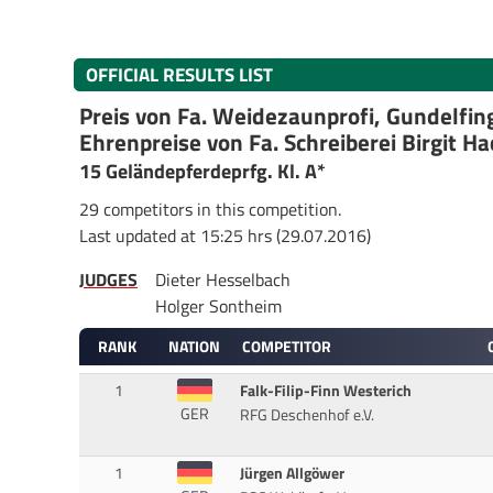
OFFICIAL RESULTS LIST
Preis von Fa. Weidezaunprofi, Gundelfin
Ehrenpreise von Fa. Schreiberei Birgit Ha
15 Geländepferdeprfg. Kl. A*
29 competitors in this competition.
Last updated at 15:25 hrs (29.07.2016)
JUDGES
Dieter Hesselbach
Holger Sontheim
RANK
NATION
COMPETITOR
1
Falk-Filip-Finn Westerich
GER
RFG Deschenhof e.V.
1
Jürgen Allgöwer