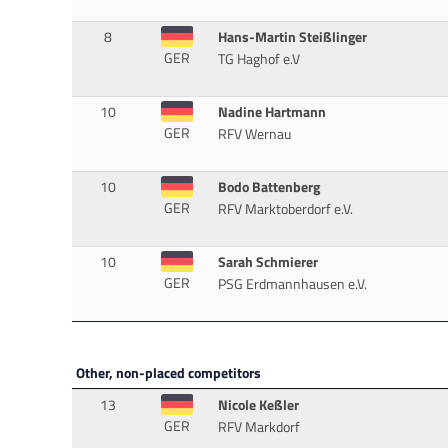
8
Hans-Martin Steißlinger
GER
TG Haghof e.V
10
Nadine Hartmann
GER
RFV Wernau
10
Bodo Battenberg
GER
RFV Marktoberdorf e.V.
10
Sarah Schmierer
GER
PSG Erdmannhausen e.V.
Other, non-placed competitors
13
Nicole Keßler
GER
RFV Markdorf