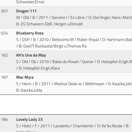
Schweizer,Ernst
301
Dragon 111
W / Old / B / 2011 / Danone I / Ex Libris
/ O: Stei¯linger, Hans-Marti
B: ZG Schweers GbR, Hergen u.Ronald
024
Blueberry Rose
S / DSP / B / 2010 / Belissimo M / Rubin-Royal
/ O: Hartmann,Nad
/ B: Gest³t Buckautal/Birgit u.Thomas Ra
162
KH's Une de May
S / Old / Db / 2010 / Balou du Rouet / Quinar
/ O: Holzapfel-Engh,K
/ B: Holzapfel-Engh,Klara
187
Mac Myra
S / Hann / B / 2011 / Markus Deak xx / Weltmeyer
/ O: Kaucke,Jutt
B: Kaucke,Jutta
184
Lovely Lady 23
S / Holst / F / 2011 / Lavaletto / Chambertin
/ O: Ke¯ler,Nicole / B: