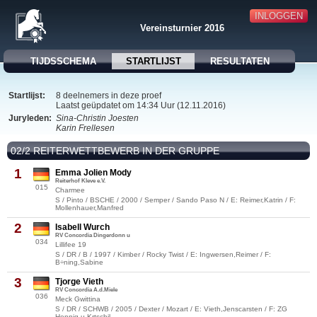
INLOGGEN
Vereinsturnier 2016
TIJDSSCHEMA
STARTLIJST
RESULTATEN
Startlijst:
8 deelnemers in deze proef
Laatst geüpdatet om 14:34 Uur (12.11.2016)
Juryleden:
Sina-Christin Joesten
Karin Frellesen
02/2 REITERWETTBEWERB IN DER GRUPPE
1
Emma Jolien Mody
Reiterhof Kleve e.V.
015
Charmee
S / Pinto / BSCHE / 2000 / Semper / Sando Paso N / E: Reimer,Katrin / F:
Mollenhauer,Manfred
2
Isabell Wurch
RV Concordia Dingerdonn u
034
Lillifee 19
S / DR / B / 1997 / Kimber / Rocky Twist / E: Ingwersen,Reimer / F:
B÷ning,Sabine
3
Tjorge Vieth
RV Concordia A.d.Miele
036
Meck Gwittina
S / DR / SCHWB / 2005 / Dexter / Mozart / E: Vieth,Jenscarsten / F: ZG
Hennig u.Krtschil,