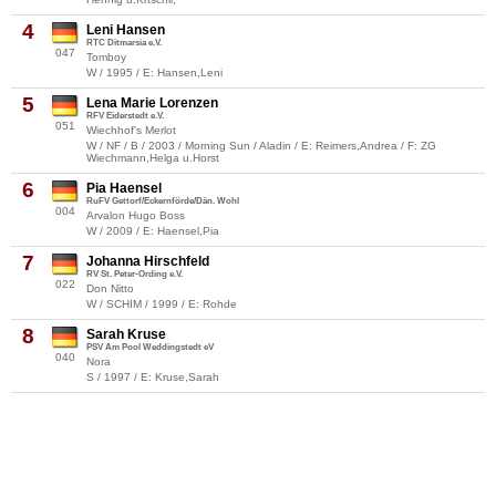
4
Leni Hansen
RTC Ditmarsia e.V.
047
Tomboy
W / 1995 / E: Hansen,Leni
5
Lena Marie Lorenzen
RFV Eiderstedt e.V.
051
Wiechhof's Merlot
W / NF / B / 2003 / Morning Sun / Aladin / E: Reimers,Andrea / F: ZG
Wiechmann,Helga u.Horst
6
Pia Haensel
RuFV Gettorf/Eckernförde/Dän. Wohl
004
Arvalon Hugo Boss
W / 2009 / E: Haensel,Pia
7
Johanna Hirschfeld
RV St. Peter-Ording e.V.
022
Don Nitto
W / SCHIM / 1999 / E: Rohde
8
Sarah Kruse
PSV Am Pool Weddingstedt eV
040
Nora
S / 1997 / E: Kruse,Sarah